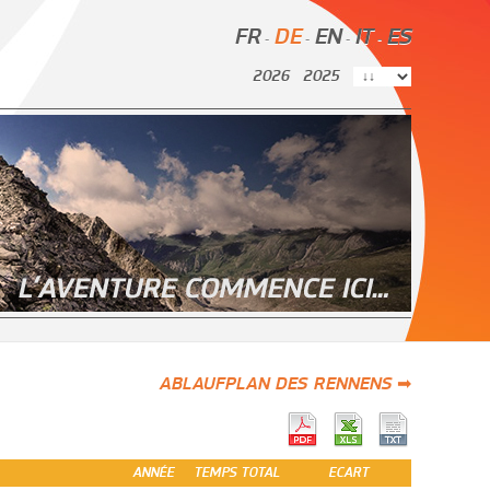
FR
DE
EN
IT
ES
-
-
-
-
2026
2025
ABLAUFPLAN DES RENNENS ➡
ANNÉE
TEMPS TOTAL
ECART