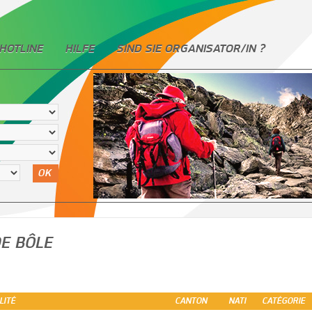
HOTLINE
HILFE
SIND SIE ORGANISATOR/IN ?
OK
E BÔLE
LITÉ
CANTON
NATI
CATÉGORIE