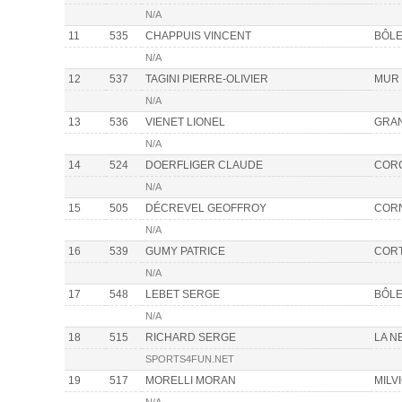
N/A
11
535
CHAPPUIS VINCENT
BÔL
N/A
12
537
TAGINI PIERRE-OLIVIER
MUR 
N/A
13
536
VIENET LIONEL
GRA
N/A
14
524
DOERFLIGER CLAUDE
COR
N/A
15
505
DÉCREVEL GEOFFROY
COR
N/A
16
539
GUMY PATRICE
CORT
N/A
17
548
LEBET SERGE
BÔL
N/A
18
515
RICHARD SERGE
LA N
SPORTS4FUN.NET
19
517
MORELLI MORAN
MILV