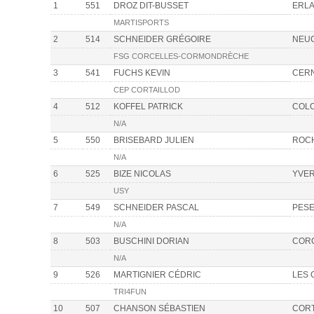
1
551
DROZ DIT-BUSSET
ERL
MARTISPORTS
2
514
SCHNEIDER GRÉGOIRE
NEU
FSG CORCELLES-CORMONDRÈCHE
3
541
FUCHS KEVIN
CER
CEP CORTAILLOD
4
512
KOFFEL PATRICK
COLO
N/A
5
550
BRISEBARD JULIEN
ROC
N/A
6
525
BIZE NICOLAS
YVE
USY
7
549
SCHNEIDER PASCAL
PES
N/A
8
503
BUSCHINI DORIAN
COR
N/A
9
526
MARTIGNIER CÉDRIC
LES 
TRI4FUN
10
507
CHANSON SÉBASTIEN
CORT