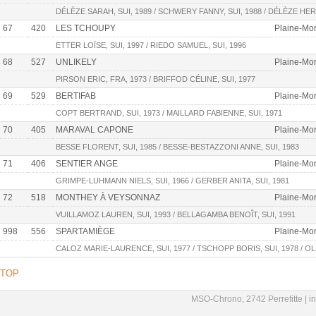
DÉLÈZE SARAH, SUI, 1989 / SCHWERY FANNY, SUI, 1988 / DÉLÈZE HERV
67
420
LES TCHOUPY
Plaine-Mor
ETTER LOÏSE, SUI, 1997 / RIEDO SAMUEL, SUI, 1996
68
527
UNLIKELY
Plaine-Mor
PIRSON ERIC, FRA, 1973 / BRIFFOD CÉLINE, SUI, 1977
69
529
BERTIFAB
Plaine-Mor
COPT BERTRAND, SUI, 1973 / MAILLARD FABIENNE, SUI, 1971
70
405
MARAVAL CAPONE
Plaine-Mor
BESSE FLORENT, SUI, 1985 / BESSE-BESTAZZONI ANNE, SUI, 1983
71
406
SENTIER ANGE
Plaine-Mor
GRIMPE-LUHMANN NIELS, SUI, 1966 / GERBER ANITA, SUI, 1981
72
518
MONTHEY À VEYSONNAZ
Plaine-Mor
VUILLAMOZ LAUREN, SUI, 1993 / BELLAGAMBA BENOÎT, SUI, 1991
998
556
SPARTAMIÈGE
Plaine-Mort
CALOZ MARIE-LAURENCE, SUI, 1977 / TSCHOPP BORIS, SUI, 1978 / OLI
TOP
MSO-Chrono, 2742 Perrefitte |
i