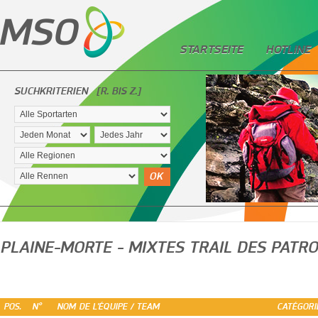
STARTSEITE
HOTLINE
SUCHKRITERIEN
[R. BIS Z.]
OK
PLAINE-MORTE - MIXTES TRAIL DES PATR
POS.
N°
NOM DE L'ÉQUIPE / TEAM
CATÉGORI