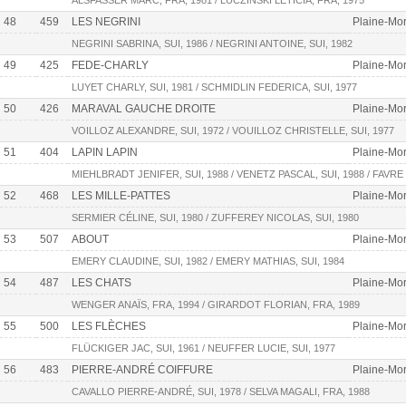
ALSFASSER MARC, FRA, 1981 / LUCZINSKI LETICIA, FRA, 1975
48
459
LES NEGRINI
Plaine-Mor
NEGRINI SABRINA, SUI, 1986 / NEGRINI ANTOINE, SUI, 1982
49
425
FEDE-CHARLY
Plaine-Mor
LUYET CHARLY, SUI, 1981 / SCHMIDLIN FEDERICA, SUI, 1977
50
426
MARAVAL GAUCHE DROITE
Plaine-Mor
VOILLOZ ALEXANDRE, SUI, 1972 / VOUILLOZ CHRISTELLE, SUI, 1977
51
404
LAPIN LAPIN
Plaine-Mort
MIEHLBRADT JENIFER, SUI, 1988 / VENETZ PASCAL, SUI, 1988 / FAVRE 
52
468
LES MILLE-PATTES
Plaine-Mor
SERMIER CÉLINE, SUI, 1980 / ZUFFEREY NICOLAS, SUI, 1980
53
507
ABOUT
Plaine-Mor
EMERY CLAUDINE, SUI, 1982 / EMERY MATHIAS, SUI, 1984
54
487
LES CHATS
Plaine-Mor
WENGER ANAÏS, FRA, 1994 / GIRARDOT FLORIAN, FRA, 1989
55
500
LES FLÈCHES
Plaine-Mor
FLÜCKIGER JAC, SUI, 1961 / NEUFFER LUCIE, SUI, 1977
56
483
PIERRE-ANDRÉ COIFFURE
Plaine-Mor
CAVALLO PIERRE-ANDRÉ, SUI, 1978 / SELVA MAGALI, FRA, 1988