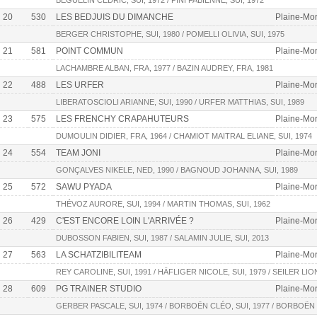
BEGUELIN CEDRIC, SUI, 1972 / PINI FABIENNE, SUI, 1972
20
530
LES BEDJUIS DU DIMANCHE
Plaine-Mor
BERGER CHRISTOPHE, SUI, 1980 / POMELLI OLIVIA, SUI, 1975
21
581
POINT COMMUN
Plaine-Mor
LACHAMBRE ALBAN, FRA, 1977 / BAZIN AUDREY, FRA, 1981
22
488
LES URFER
Plaine-Mor
LIBERATOSCIOLI ARIANNE, SUI, 1990 / URFER MATTHIAS, SUI, 1989
23
575
LES FRENCHY CRAPAHUTEURS
Plaine-Mor
DUMOULIN DIDIER, FRA, 1964 / CHAMIOT MAITRAL ELIANE, SUI, 1974
24
554
TEAM JONI
Plaine-Mor
GONÇALVES NIKELE, NED, 1990 / BAGNOUD JOHANNA, SUI, 1989
25
572
SAWU PYADA
Plaine-Mor
THÉVOZ AURORE, SUI, 1994 / MARTIN THOMAS, SUI, 1962
26
429
C'EST ENCORE LOIN L'ARRIVÉE ?
Plaine-Mor
DUBOSSON FABIEN, SUI, 1987 / SALAMIN JULIE, SUI, 2013
27
563
LA SCHATZIBILITEAM
Plaine-Mort
REY CAROLINE, SUI, 1991 / HÄFLIGER NICOLE, SUI, 1979 / SEILER LION
28
609
PG TRAINER STUDIO
Plaine-Mort
GERBER PASCALE, SUI, 1974 / BORBOËN CLÉO, SUI, 1977 / BORBOËN Y