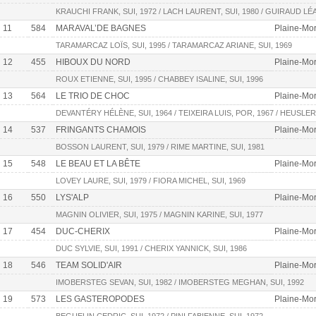
KRAUCHI FRANK, SUI, 1972 / LACH LAURENT, SUI, 1980 / GUIRAUD LÉA,
11
584
MARAVAL’DE BAGNES
Plaine-Mor
TARAMARCAZ LOÏS, SUI, 1995 / TARAMARCAZ ARIANE, SUI, 1969
12
455
HIBOUX DU NORD
Plaine-Mor
ROUX ETIENNE, SUI, 1995 / CHABBEY ISALINE, SUI, 1996
13
564
LE TRIO DE CHOC
Plaine-Mort
DEVANTÉRY HÉLÈNE, SUI, 1964 / TEIXEIRA LUIS, POR, 1967 / HEUSLER 
14
537
FRINGANTS CHAMOIS
Plaine-Mor
BOSSON LAURENT, SUI, 1979 / RIME MARTINE, SUI, 1981
15
548
LE BEAU ET LA BÊTE
Plaine-Mor
LOVEY LAURE, SUI, 1979 / FIORA MICHEL, SUI, 1969
16
550
LYS'ALP
Plaine-Mor
MAGNIN OLIVIER, SUI, 1975 / MAGNIN KARINE, SUI, 1977
17
454
DUC-CHERIX
Plaine-Mor
DUC SYLVIE, SUI, 1991 / CHERIX YANNICK, SUI, 1986
18
546
TEAM SOLID'AIR
Plaine-Mor
IMOBERSTEG SEVAN, SUI, 1982 / IMOBERSTEG MEGHAN, SUI, 1992
19
573
LES GASTEROPODES
Plaine-Mor