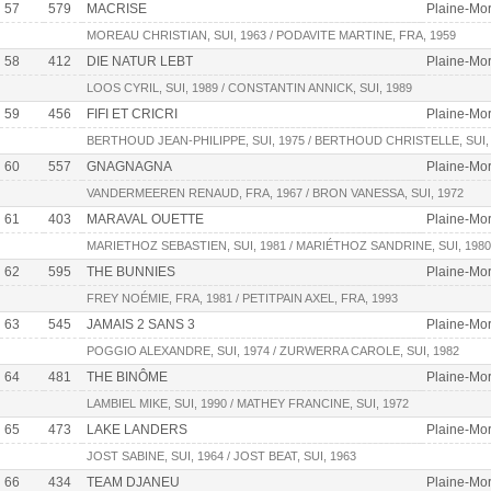
57
579
MACRISE
Plaine-Mor
MOREAU CHRISTIAN, SUI, 1963 / PODAVITE MARTINE, FRA, 1959
58
412
DIE NATUR LEBT
Plaine-Mor
LOOS CYRIL, SUI, 1989 / CONSTANTIN ANNICK, SUI, 1989
59
456
FIFI ET CRICRI
Plaine-Mor
BERTHOUD JEAN-PHILIPPE, SUI, 1975 / BERTHOUD CHRISTELLE, SUI,
60
557
GNAGNAGNA
Plaine-Mor
VANDERMEEREN RENAUD, FRA, 1967 / BRON VANESSA, SUI, 1972
61
403
MARAVAL OUETTE
Plaine-Mor
MARIETHOZ SEBASTIEN, SUI, 1981 / MARIÉTHOZ SANDRINE, SUI, 1980
62
595
THE BUNNIES
Plaine-Mor
FREY NOÉMIE, FRA, 1981 / PETITPAIN AXEL, FRA, 1993
63
545
JAMAIS 2 SANS 3
Plaine-Mor
POGGIO ALEXANDRE, SUI, 1974 / ZURWERRA CAROLE, SUI, 1982
64
481
THE BINÔME
Plaine-Mor
LAMBIEL MIKE, SUI, 1990 / MATHEY FRANCINE, SUI, 1972
65
473
LAKE LANDERS
Plaine-Mor
JOST SABINE, SUI, 1964 / JOST BEAT, SUI, 1963
66
434
TEAM DJANEU
Plaine-Mort