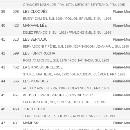
GRANGER MATHILDE, FRA, 1979 / MERCIER BERTRAND, FRA, 1965
39
508
LES CLOQUÉS
Plaine-Mor
EMERY DAMIEN, SUI, 1996 / FOLLONIER AMÉLIE, SUI, 1995
40
423
MARAVAL LÉE
Plaine-Mor
DELEZ FRANÇOIS, SUI, 1962 / PRALONG EMILIE, SUI, 1986
41
513
LES BERNASC
Plaine-Mor
BERNASCONI TIFÈNE, SUI, 1990 / BERNASCONI JEAN-PAUL, SUI, 1960
42
599
LES FUNKYROCHAT
Plaine-Mor
ROCHAT MICHAEL, SUI, 1979 / ROCHAT NADIA, SUI, 1983
43
462
LA STRASBOURGEOISE
Plaine-Mor
STUREL MATHILDE, FRA, 1992 / GUINAUDEAU CLÉMENT, FRA, 1992
44
566
LES M’OR’DUS
Plaine-Mor
ALESSIO ADRIEN, FRA, 1984 / COLAS NOÉMIE, FRA, 1989
45
467
ALTIS - COMPRESSPORT - CRISTAL SPORT
Plaine-Mor
LATTION SERGE, SUI, 1973 / LATTION SERGE, SUI, 1973
46
453
JENOLI TEAM
Plaine-Mor
TERRETTAZ OLIVIER, SUI, 1975 / AYMON JENNIFER, SUI, 1989
47
431
MAMUSIU
Plaine-Mor