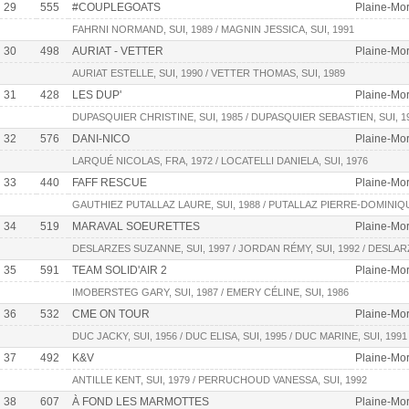
29
555
#COUPLEGOATS
Plaine-Mor
FAHRNI NORMAND, SUI, 1989 / MAGNIN JESSICA, SUI, 1991
30
498
AURIAT - VETTER
Plaine-Mor
AURIAT ESTELLE, SUI, 1990 / VETTER THOMAS, SUI, 1989
31
428
LES DUP'
Plaine-Mor
DUPASQUIER CHRISTINE, SUI, 1985 / DUPASQUIER SEBASTIEN, SUI, 1
32
576
DANI-NICO
Plaine-Mor
LARQUÉ NICOLAS, FRA, 1972 / LOCATELLI DANIELA, SUI, 1976
33
440
FAFF RESCUE
Plaine-Mor
GAUTHIEZ PUTALLAZ LAURE, SUI, 1988 / PUTALLAZ PIERRE-DOMINIQUE
34
519
MARAVAL SOEURETTES
Plaine-Mort
DESLARZES SUZANNE, SUI, 1997 / JORDAN RÉMY, SUI, 1992 / DESLARZ
35
591
TEAM SOLID'AIR 2
Plaine-Mor
IMOBERSTEG GARY, SUI, 1987 / EMERY CÉLINE, SUI, 1986
36
532
CME ON TOUR
Plaine-Mort
DUC JACKY, SUI, 1956 / DUC ELISA, SUI, 1995 / DUC MARINE, SUI, 1991
37
492
K&V
Plaine-Mor
ANTILLE KENT, SUI, 1979 / PERRUCHOUD VANESSA, SUI, 1992
38
607
À FOND LES MARMOTTES
Plaine-Mor