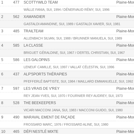
1
477
SCOTTYWILD TEAM
Plaine-Mor
WÄLLE FANIA, SUI, 1994 / DÉNERVAUD RÉMY, SUI, 1996
2
562
XAMANDIER
Plaine-Mor
GASTALDI AMANDINE, SUI, 1989 / GASTALDI XAVIER, SUI, 1981
3
485
TRAILTEAM
Plaine-Mor
ALLENBACH SILVAN, SUI, 1988 / BRUNNER MANUELA, SUI, 1989
4
585
LA CLASSE
Plaine-Mor
BRIGUET GÉRALDINE, SUI, 1967 / OERTEL CHRISTIAN, SUI, 1967
5
586
LES GALOPINS
Plaine-Mor
LENEUF CAMILLE, SUI, 1997 / VALLAT CÉLESTIN, SUI, 1996
6
437
ALP'SPORTS THÉRAPIES
Plaine-Mor
PFEFFERLÉ BAPTISTE, SUI, 1984 / MAILLARD EMMANUELLE, SUI, 1992
7
597
LES VRAIS DE V'REY
Plaine-Mor
REY JEAN-YVES, SUI, 1970 / FOURNIER REY AUDREY, SUI, 1973
8
528
THE BEEKEEPERS
Plaine-Mor
VICARI MACCONI JANA, SUI, 1983 / MACCONI GUIDO, SUI, 1980
9
490
MARAVAL EMENT DE FAÇADE
Plaine-Mor
FROSSARD MARC, 1976 / FROSSARD ALINE, SUI, 1980
10
465
DÉFI NESTLÉ MIXTE
Plaine-Mort