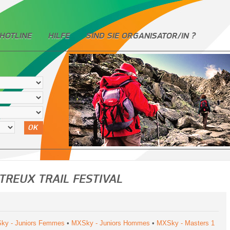
HOTLINE
HILFE
SIND SIE ORGANISATOR/IN ?
OK
TREUX TRAIL FESTIVAL
ky - Juniors Femmes
•
MXSky - Juniors Hommes
•
MXSky - Masters 1