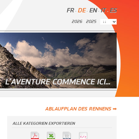
FR
DE
EN
IT
ES
-
-
-
-
2026
2025
ABLAUFPLAN DES RENNENS ➡
ALLE KATEGORIEN EXPORTIEREN