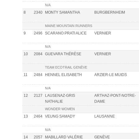
N/A
8
2340
MONTY SAMANTHA
BURGBERNHEIM
MAINE MOUNTAIN RUNNERS
9
2496
SCARANO PRATI ALICE
VERNIER
N/A
10
2084
GUEVARA THÉRÈSE
VERNIER
TEAM ECOTRAIL GENÈVE
11
2484
HENNEL ELISABETH
ARZIER-LE MUIDS
N/A
12
2127
LAUSENAZ-GRIS
ARTHAZ-PONT-NOTRE-
NATHALIE
DAME
WONDER WOMEN
13
2464
VEUNG SAMADY
LAUSANNE
N/A
14
2057
MABILLARD VALÉRIE
GENÈVE