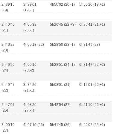
2h39'15
3h29'01
4h50'02 (20,-1)
5h50'20 (19,+1)
(19)
(19,-1)
2h40'40
4h05'32
5h26'45 (22,+3)
6h26'41 (21,+1)
(21)
(25,-1)
2h46'22
4h05'13 (22)
5h28'50 (23,-1)
6h31'49 (23)
(23)
2h46'26
4h05'16
5h28'51 (24,-1)
6h31'47 (22,+2)
(24)
(23,-2)
2h40'47
3h34'20
5h08'01 (21)
6h12'01 (20,+1)
(22)
(21,-1)
2h47'07
4h08'20
5h42'54 (27)
6h51'10 (26,+1)
(25)
(27,-4)
3h00'10
4h07'10 (26)
5h41'45 (26)
6h49'02 (25,+1)
(27)