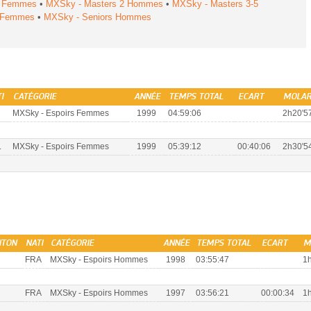
2 Femmes
•
MXSky - Masters 2 Hommes
•
MXSky - Masters 3-5
s Femmes
•
MXSky - Seniors Hommes
I
CATÉGORIE
ANNÉE
TEMPS TOTAL
ECART
MOLA
MXSky - Espoirs Femmes
1999
04:59:06
2h20'57
L
MXSky - Espoirs Femmes
1999
05:39:12
00:40:06
2h30'54
NTON
NATI
CATÉGORIE
ANNÉE
TEMPS TOTAL
ECART
M
FRA
MXSky - Espoirs Hommes
1998
03:55:47
1h
FRA
MXSky - Espoirs Hommes
1997
03:56:21
00:00:34
1h