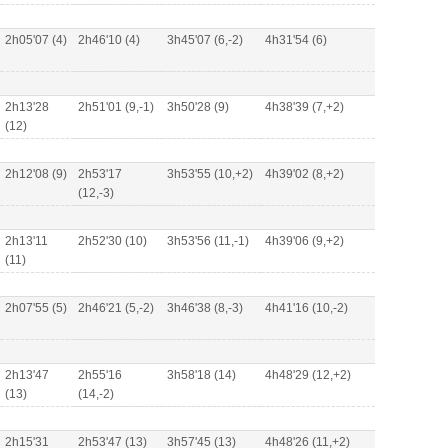
2h05'07 (4)
2h46'10 (4)
3h45'07 (6,-2)
4h31'54 (6)
2h13'28
2h51'01 (9,-1)
3h50'28 (9)
4h38'39 (7,+2)
(12)
2h12'08 (9)
2h53'17
3h53'55 (10,+2)
4h39'02 (8,+2)
(12,-3)
2h13'11
2h52'30 (10)
3h53'56 (11,-1)
4h39'06 (9,+2)
(11)
2h07'55 (5)
2h46'21 (5,-2)
3h46'38 (8,-3)
4h41'16 (10,-2)
2h13'47
2h55'16
3h58'18 (14)
4h48'29 (12,+2)
(13)
(14,-2)
2h15'31
2h53'47 (13)
3h57'45 (13)
4h48'26 (11,+2)