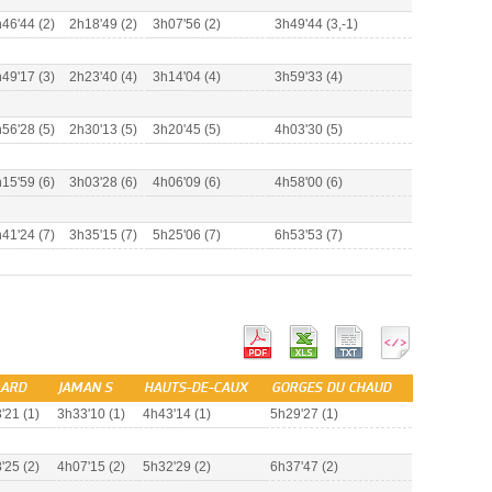
46'44 (2)
2h18'49 (2)
3h07'56 (2)
3h49'44 (3,-1)
49'17 (3)
2h23'40 (4)
3h14'04 (4)
3h59'33 (4)
56'28 (5)
2h30'13 (5)
3h20'45 (5)
4h03'30 (5)
15'59 (6)
3h03'28 (6)
4h06'09 (6)
4h58'00 (6)
41'24 (7)
3h35'15 (7)
5h25'06 (7)
6h53'53 (7)
ARD
JAMAN S
HAUTS-DE-CAUX
GORGES DU CHAUD
'21 (1)
3h33'10 (1)
4h43'14 (1)
5h29'27 (1)
'25 (2)
4h07'15 (2)
5h32'29 (2)
6h37'47 (2)