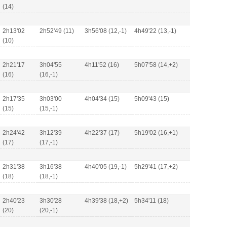
(14)
2h13'02
2h52'49 (11)
3h56'08 (12,-1)
4h49'22 (13,-1)
(10)
2h21'17
3h04'55
4h11'52 (16)
5h07'58 (14,+2)
(16)
(16,-1)
2h17'35
3h03'00
4h04'34 (15)
5h09'43 (15)
(15)
(15,-1)
2h24'42
3h12'39
4h22'37 (17)
5h19'02 (16,+1)
(17)
(17,-1)
2h31'38
3h16'38
4h40'05 (19,-1)
5h29'41 (17,+2)
(18)
(18,-1)
2h40'23
3h30'28
4h39'38 (18,+2)
5h34'11 (18)
(20)
(20,-1)