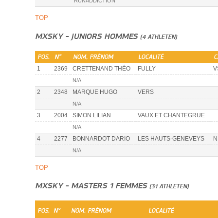
RUNADDICTION
TOP
MXSKY - JUNIORS HOMMES
(4 ATHLETEN)
POS.
N°
NOM, PRÉNOM
LOCALITÉ
C
1
2369
CRETTENAND THÉO
FULLY
V
N/A
2
2348
MARQUE HUGO
VERS
N/A
3
2004
SIMON LILIAN
VAUX ET CHANTEGRUE
N/A
4
2277
BONNARDOT DARIO
LES HAUTS-GENEVEYS
N
N/A
TOP
MXSKY - MASTERS 1 FEMMES
(31 ATHLETEN)
POS.
N°
NOM, PRÉNOM
LOCALITÉ