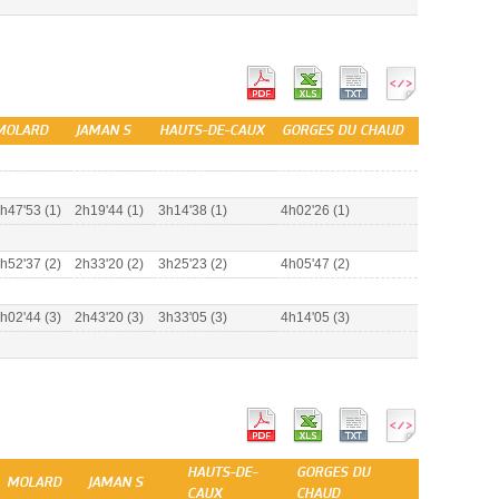
MOLARD
JAMAN S
HAUTS-DE-CAUX
GORGES DU CHAUD
h47'53 (1)
2h19'44 (1)
3h14'38 (1)
4h02'26 (1)
h52'37 (2)
2h33'20 (2)
3h25'23 (2)
4h05'47 (2)
h02'44 (3)
2h43'20 (3)
3h33'05 (3)
4h14'05 (3)
HAUTS-DE-
GORGES DU
MOLARD
JAMAN S
CAUX
CHAUD