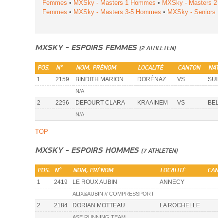
Femmes
•
MXSky - Masters 1 Hommes
•
MXSky - Masters 
Femmes
•
MXSky - Masters 3-5 Hommes
•
MXSky - Senior
MXSKY - ESPOIRS FEMMES
(2 ATHLETEN)
POS.
N°
NOM, PRÉNOM
LOCALITÉ
CANTON
NAT
1
2159
BINDITH MARION
DORÉNAZ
VS
SUI
N/A
2
2296
DEFOURT CLARA
KRAAINEM
VS
BE
N/A
TOP
MXSKY - ESPOIRS HOMMES
(7 ATHLETEN)
POS.
N°
NOM, PRÉNOM
LOCALITÉ
CA
1
2419
LE ROUX AUBIN
ANNECY
ALIX&AUBIN // COMPRESSPORT
2
2184
DORIAN MOTTEAU
LA ROCHELLE
ASE RUNNING TEAM