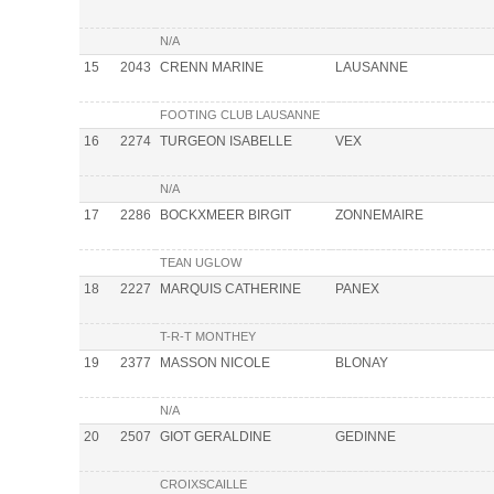
N/A
15
2043
CRENN MARINE
LAUSANNE
FOOTING CLUB LAUSANNE
16
2274
TURGEON ISABELLE
VEX
N/A
17
2286
BOCKXMEER BIRGIT
ZONNEMAIRE
TEAN UGLOW
18
2227
MARQUIS CATHERINE
PANEX
T-R-T MONTHEY
19
2377
MASSON NICOLE
BLONAY
N/A
20
2507
GIOT GERALDINE
GEDINNE
CROIXSCAILLE