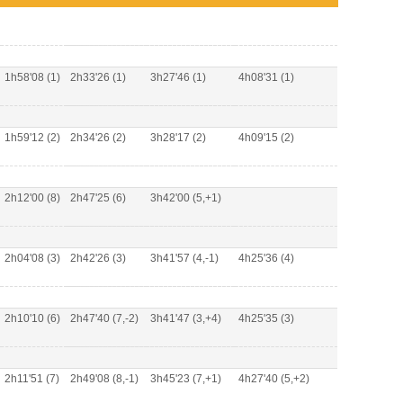
1h58'08 (1)
2h33'26 (1)
3h27'46 (1)
4h08'31 (1)
1h59'12 (2)
2h34'26 (2)
3h28'17 (2)
4h09'15 (2)
2h12'00 (8)
2h47'25 (6)
3h42'00 (5,+1)
2h04'08 (3)
2h42'26 (3)
3h41'57 (4,-1)
4h25'36 (4)
2h10'10 (6)
2h47'40 (7,-2)
3h41'47 (3,+4)
4h25'35 (3)
2h11'51 (7)
2h49'08 (8,-1)
3h45'23 (7,+1)
4h27'40 (5,+2)