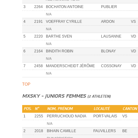
3
2264
BOCHATON ANTOINE
PUBLIER
N/A
4
2191
VOEFFRAY CYRILLE
ARDON
VS
N/A
5
2220
BARTHE SVEN
LAUSANNE
VD
N/A
6
2164
BINDITH ROBIN
BLONAY
VD
N/A
7
2458
MANDERSCHEIDT JÉRÔME
COSSONAY
VD
N/A
TOP
MXSKY - JUNIORS FEMMES
(2 ATHLETEN)
POS.
N°
NOM, PRÉNOM
LOCALITÉ
CANTON
1
2255
PERRUCHOUD NADIA
PORT-VALAIS
VS
N/A
2
2018
BIHAIN CAMILLE
FAUVILLERS
BE