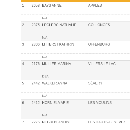
1
2058
BAYS ANNE
APPLES
N/A
2
2375
LECLERC NATHALIE
COLLONGES
N/A
3
2306
LITTERST KATHRIN
OFFENBURG
N/A
4
2176
MULLER MARINA
VILLERS LE LAC
DSA
5
2442
WALKER ANNA
SÉVERY
N/A
6
2412
HORN ELMARIE
LES MOULINS
N/A
7
2276
NEGRI BLANDINE
LES HAUTS-GENEVEZ