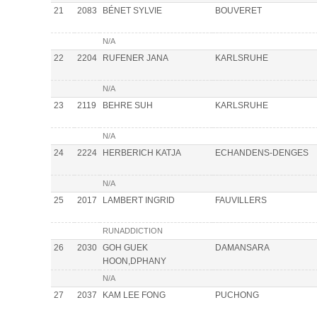
21
2083
BÉNET SYLVIE
BOUVERET
N/A
22
2204
RUFENER JANA
KARLSRUHE
N/A
23
2119
BEHRE SUH
KARLSRUHE
N/A
24
2224
HERBERICH KATJA
ECHANDENS-DENGES
N/A
25
2017
LAMBERT INGRID
FAUVILLERS
RUNADDICTION
26
2030
GOH GUEK
DAMANSARA
HOON,DPHANY
N/A
27
2037
KAM LEE FONG
PUCHONG