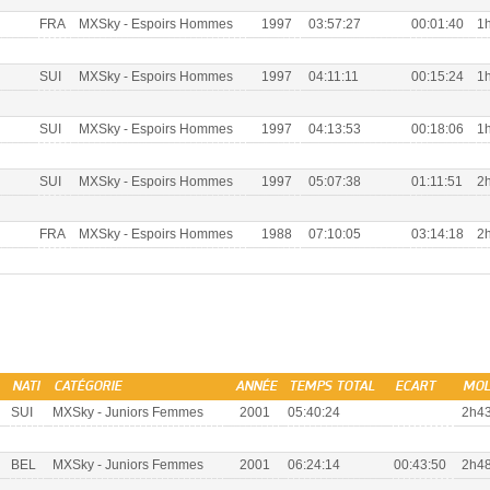
FRA
MXSky - Espoirs Hommes
1997
03:57:27
00:01:40
1h
SUI
MXSky - Espoirs Hommes
1997
04:11:11
00:15:24
1h
SUI
MXSky - Espoirs Hommes
1997
04:13:53
00:18:06
1h
SUI
MXSky - Espoirs Hommes
1997
05:07:38
01:11:51
2h
FRA
MXSky - Espoirs Hommes
1988
07:10:05
03:14:18
2h
NATI
CATÉGORIE
ANNÉE
TEMPS TOTAL
ECART
MOL
SUI
MXSky - Juniors Femmes
2001
05:40:24
2h43
BEL
MXSky - Juniors Femmes
2001
06:24:14
00:43:50
2h48