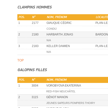
CLAMPINS HOMMES
POS.
N°
NOM, PRÉNOM
LOCALIT
1
2177
GIAUQUE CÉDRIC
PLAN-LE
CONDIJ
2
2180
HARBARTH JONAS
BARDON
N/A
3
2183
KELLER DAMIEN
PLAN-LE
N/A
TOP
GALOPINS FILLES
POS.
N°
NOM, PRÉNOM
1
3004
VOROBYOVA EKATERINA
RED-FISH NEUCHÂTEL
2
3115
GÉNOT MANON
JEUNES SAPEURS POMPIERS THOIRY