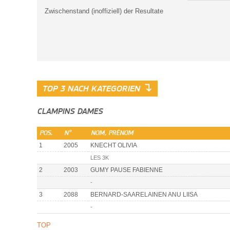
Zwischenstand (inoffiziell) der Resultate
↴
TOP 3 NACH KATEGORIEN
CLAMPINS DAMES
POS.
N°
NOM, PRÉNOM
1
2005
KNECHT OLIVIA
LES 3K
2
2003
GUMY PAUSE FABIENNE
-
3
2088
BERNARD-SAARELAINEN ANU LIISA
-
TOP