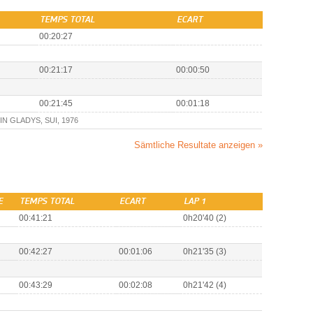
TEMPS TOTAL
ECART
00:20:27
00:21:17
00:00:50
00:21:45
00:01:18
N GLADYS, SUI, 1976
Sämtliche Resultate anzeigen »
E
TEMPS TOTAL
ECART
LAP 1
00:41:21
0h20'40 (2)
00:42:27
00:01:06
0h21'35 (3)
00:43:29
00:02:08
0h21'42 (4)