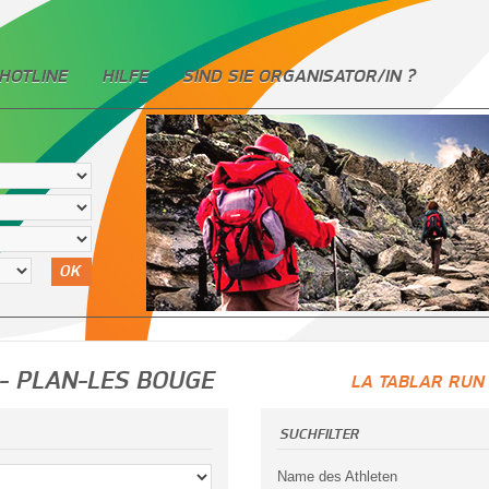
HOTLINE
HILFE
SIND SIE ORGANISATOR/IN ?
OK
- PLAN-LES BOUGE
LA TABLAR RUN 
SUCHFILTER
Name des Athleten