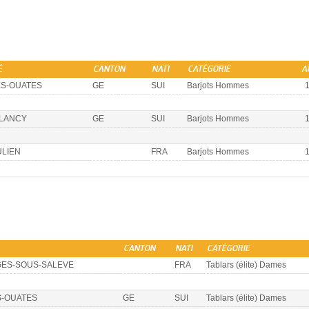
É
CANTON
NATI
CATÉGORIE
A
ES-OUATES
GE
SUI
Barjots Hommes
LANCY
GE
SUI
Barjots Hommes
ULIEN
FRA
Barjots Hommes
CANTON
NATI
CATÉGORIE
ES-SOUS-SALEVE
FRA
Tablars (élite) Dames
S-OUATES
GE
SUI
Tablars (élite) Dames