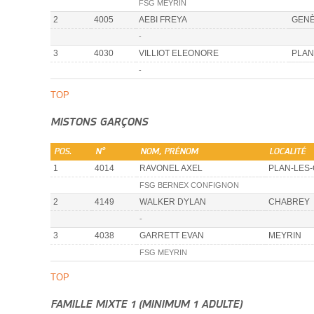
FSG MEYRIN
2
4005
AEBI FREYA
GEN
-
3
4030
VILLIOT ELEONORE
PLAN
-
TOP
MISTONS GARÇONS
POS.
N°
NOM, PRÉNOM
LOCALITÉ
1
4014
RAVONEL AXEL
PLAN-LES
FSG BERNEX CONFIGNON
2
4149
WALKER DYLAN
CHABREY
-
3
4038
GARRETT EVAN
MEYRIN
FSG MEYRIN
TOP
FAMILLE MIXTE 1 (MINIMUM 1 ADULTE)