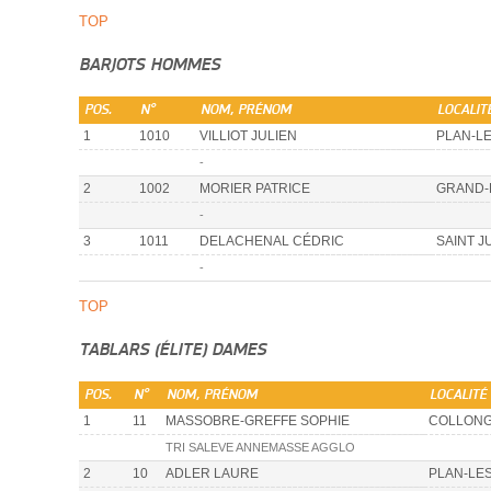
TOP
BARJOTS HOMMES
POS.
N°
NOM, PRÉNOM
LOCALIT
1
1010
VILLIOT JULIEN
PLAN-L
-
2
1002
MORIER PATRICE
GRAND-
-
3
1011
DELACHENAL CÉDRIC
SAINT J
-
TOP
TABLARS (ÉLITE) DAMES
POS.
N°
NOM, PRÉNOM
LOCALITÉ
1
11
MASSOBRE-GREFFE SOPHIE
COLLONG
TRI SALEVE ANNEMASSE AGGLO
2
10
ADLER LAURE
PLAN-LE