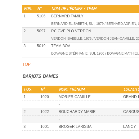
POS.
N°
NOM DE L'ÉQUIPE / TEAM
1
5106
BERNARD FAMILY
BERNARD ELISABETH, SUI, 1979 / BERNARD ADRIEN, SUI, 2
2
5097
RC GVE PLO-VERDON
VERDON ISABELLE, 1976 / VERDON JEAN-CAMILLE, 2008
3
5019
TEAM BOV
BOVAGNE STÉPHANIE, SUI, 1980 / BOVAGNE MATHIEU, 
TOP
BARJOTS DAMES
POS.
N°
NOM, PRÉNOM
LOCALIT
1
1020
MORIER CAMILLE
GRAND-
-
2
1022
BOUCHARDY MARIE
CAROU
-
3
1001
BROGER LARISSA
LANCY
-