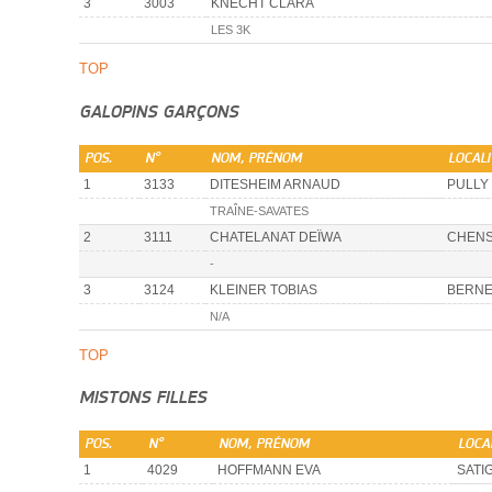
3
3003
KNECHT CLARA
LES 3K
TOP
GALOPINS GARÇONS
POS.
N°
NOM, PRÉNOM
LOCALI
1
3133
DITESHEIM ARNAUD
PULLY
TRAÎNE-SAVATES
2
3111
CHATELANAT DEÏWA
CHENS
-
3
3124
KLEINER TOBIAS
BERN
N/A
TOP
MISTONS FILLES
POS.
N°
NOM, PRÉNOM
LOCA
1
4029
HOFFMANN EVA
SATI