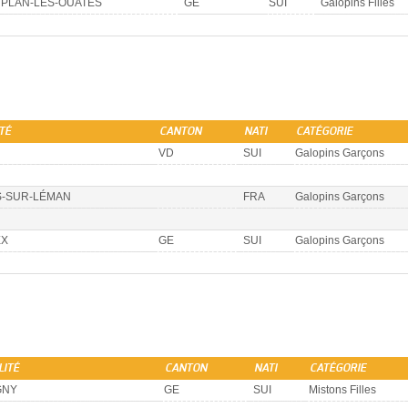
PLAN-LES-OUATES
GE
SUI
Galopins Filles
TÉ
CANTON
NATI
CATÉGORIE
VD
SUI
Galopins Garçons
-SUR-LÉMAN
FRA
Galopins Garçons
EX
GE
SUI
Galopins Garçons
LITÉ
CANTON
NATI
CATÉGORIE
GNY
GE
SUI
Mistons Filles