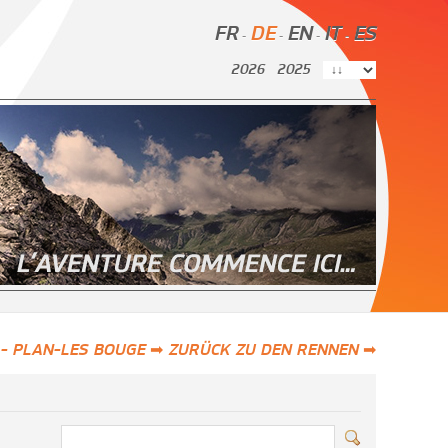
FR
DE
EN
IT
ES
-
-
-
-
2026
2025
- PLAN-LES BOUGE ➡
ZURÜCK ZU DEN RENNEN ➡