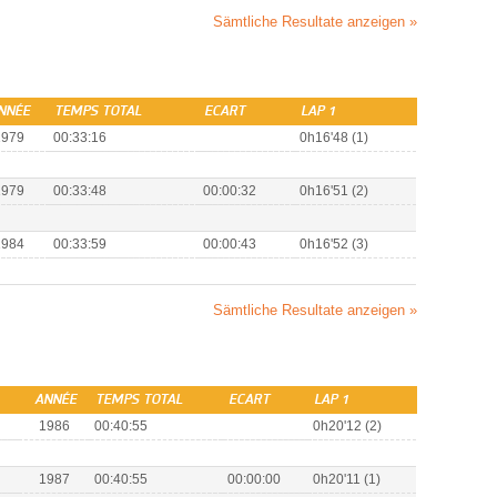
Sämtliche Resultate anzeigen »
NNÉE
TEMPS TOTAL
ECART
LAP 1
1979
00:33:16
0h16'48 (1)
1979
00:33:48
00:00:32
0h16'51 (2)
1984
00:33:59
00:00:43
0h16'52 (3)
Sämtliche Resultate anzeigen »
ANNÉE
TEMPS TOTAL
ECART
LAP 1
1986
00:40:55
0h20'12 (2)
1987
00:40:55
00:00:00
0h20'11 (1)