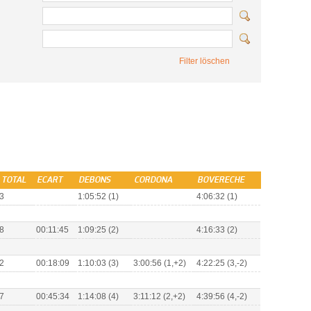
Filter löschen
 TOTAL
ECART
DEBONS
CORDONA
BOVERECHE
3
1:05:52 (1)
4:06:32 (1)
8
00:11:45
1:09:25 (2)
4:16:33 (2)
2
00:18:09
1:10:03 (3)
3:00:56 (1,+2)
4:22:25 (3,-2)
7
00:45:34
1:14:08 (4)
3:11:12 (2,+2)
4:39:56 (4,-2)