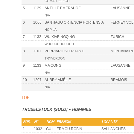
COMATRELECO
5
1129
ANTILLE EMERAUDE
LAUSANNE
N/A
6
1066
SANTIAGO ORTENCIA HORTENSIA
FERNEY VOL
HOP LA
7
1132
WU XIABINGQING
ZÜRICH
WUUUUUUUUUUU
8
1101
PERRIARD STEPHANIE
MONTANAIR
TRYVERDON
9
1133
MA CONG
LAUSANNE
N/A
10
1207
AUBRY AMÉLIE
BRAMOIS
N/A
TOP
TRUBELSTOCK (SOLO) - HOMMES
POS.
N°
NOM, PRÉNOM
LOCALITÉ
1
1032
GUILLERMOU ROBIN
SALLANCHES