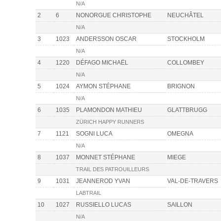
N/A
2
6
NONORGUE CHRISTOPHE
NEUCHÂTEL
N/A
3
1023
ANDERSSON OSCAR
STOCKHOLM
N/A
4
1220
DÉFAGO MICHAËL
COLLOMBEY
N/A
5
1024
AYMON STÉPHANE
BRIGNON
N/A
6
1035
PLAMONDON MATHIEU
GLATTBRUGG
ZÜRICH HAPPY RUNNERS
7
1121
SOGNI LUCA
OMEGNA
N/A
8
1037
MONNET STÉPHANE
MIEGE
TRAIL DES PATROUILLEURS
9
1031
JEANNEROD YVAN
VAL-DE-TRAVERS
LABTRAIL
10
1027
RUSSIELLO LUCAS
SAILLON
N/A