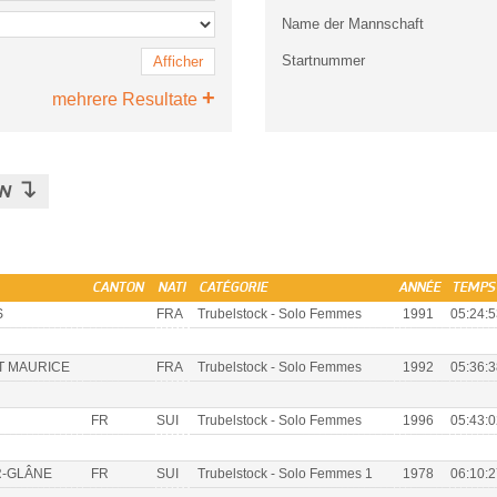
Name der Mannschaft
Startnummer
Afficher
+
mehrere Resultate
↴
EN
CANTON
NATI
CATÉGORIE
ANNÉE
TEMPS
S
FRA
Trubelstock - Solo Femmes
1991
05:24:5
T MAURICE
FRA
Trubelstock - Solo Femmes
1992
05:36:3
FR
SUI
Trubelstock - Solo Femmes
1996
05:43:0
R-GLÂNE
FR
SUI
Trubelstock - Solo Femmes 1
1978
06:10:2