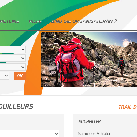
HOTLINE
HILFE
SIND SIE ORGANISATOR/IN ?
OK
OUILLEURS
TRAIL 
SUCHFILTER
Name des Athleten