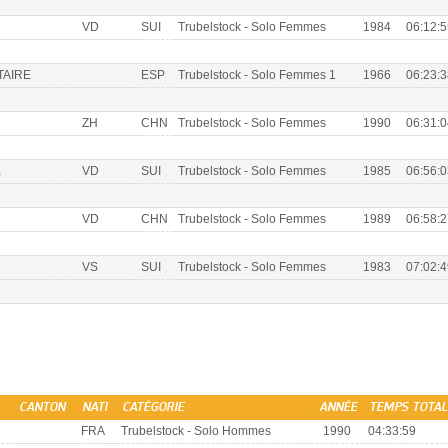
VD
SUI
Trubelstock - Solo Femmes
1984
06:12:5
TAIRE
ESP
Trubelstock - Solo Femmes 1
1966
06:23:3
ZH
CHN
Trubelstock - Solo Femmes
1990
06:31:0
E
VD
SUI
Trubelstock - Solo Femmes
1985
06:56:0
VD
CHN
Trubelstock - Solo Femmes
1989
06:58:2
VS
SUI
Trubelstock - Solo Femmes
1983
07:02:4
CANTON
NATI
CATÉGORIE
ANNÉE
TEMPS TOTAL
FRA
Trubelstock - Solo Hommes
1990
04:33:59