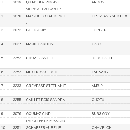
1
3029
QUINODOZ VIRGINIE
ARDON
SILICOM TEAM WOMEN
2
3078
MAZZUCCO LAURENCE
LES PLANS SUR BEX
-
3
3073
GILLI SONIA
TORGON
-
4
3027
MANIL CAROLINE
CAUX
-
5
3252
CHUAT CAMILLE
NEUCHÂTEL
-
6
3253
MEYER MAY-LUCIE
LAUSANNE
-
7
3233
GREVESSE STÉPHANIE
AMBLY
-
8
3255
CAILLET-BOIS SANDRA
CHOËX
-
9
3076
GOUMAZ CINDY
BUSSIGNY
LA FOULÉE DE BUSSIGNY
10
3251
SCHAEFER AURÉLIE
CHAMBLON