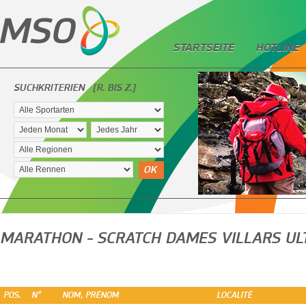
STARTSEITE
HOTLINE
SUCHKRITERIEN
[R. BIS Z.]
OK
MARATHON - SCRATCH DAMES VILLARS UL
POS.
N°
NOM, PRÉNOM
LOCALITÉ