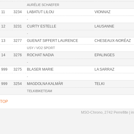
AURÉLIE SCHAEFER
11
3234
LABATUT LILOU
VIONNAZ
-
12
3231
CURTY ESTELLE
LAUSANNE
-
13
3277
GUENAT SIFFERT LAURENCE
CHESEAUX-NORÉAZ
USY / VO2 SPORT
14
3276
ROCHAT NADIA
EPALINGES
-
999
3275
BLASER MARIE
LA SARRAZ
-
999
3254
MAGDOLNA KALMÁR
TELKI
TELKIBIKETEAM
TOP
MSO-Chrono, 2742 Perrefitte |
i