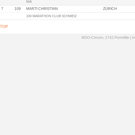
N/A
7
109
MARTI CHRISTIAN
ZÜRICH
100 MARATHON CLUB SCHWEIZ
TOP
MSO-Chrono, 2742 Perrefitte |
i