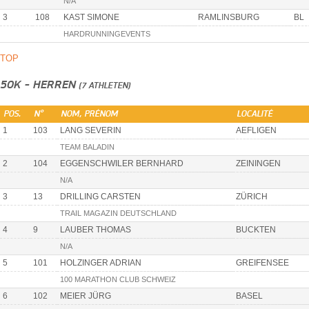
N/A
3
108
KAST SIMONE
RAMLINSBURG
BL
HARDRUNNINGEVENTS
TOP
50K - HERREN
(7 ATHLETEN)
POS.
N°
NOM, PRÉNOM
LOCALITÉ
1
103
LANG SEVERIN
AEFLIGEN
TEAM BALADIN
2
104
EGGENSCHWILER BERNHARD
ZEININGEN
N/A
3
13
DRILLING CARSTEN
ZÜRICH
TRAIL MAGAZIN DEUTSCHLAND
4
9
LAUBER THOMAS
BUCKTEN
N/A
5
101
HOLZINGER ADRIAN
GREIFENSEE
100 MARATHON CLUB SCHWEIZ
6
102
MEIER JÜRG
BASEL