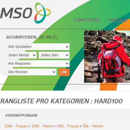
STARTSEITE
HOTLINE
SUCHKRITERIEN
[R. BIS Z.]
OK
RANGLISTE PRO KATEGORIEN : HARD100
VERKNÜPFUNGEN
100k - Frauen
•
100k - Herren
•
50k - Frauen
•
50k - Herren