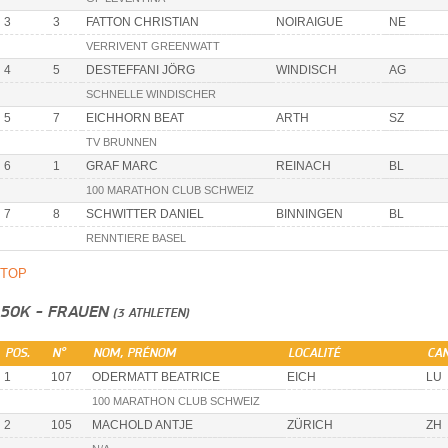
3
3
FATTON CHRISTIAN
NOIRAIGUE
NE
VERRIVENT GREENWATT
4
5
DESTEFFANI JÖRG
WINDISCH
AG
SCHNELLE WINDISCHER
5
7
EICHHORN BEAT
ARTH
SZ
TV BRUNNEN
6
1
GRAF MARC
REINACH
BL
100 MARATHON CLUB SCHWEIZ
7
8
SCHWITTER DANIEL
BINNINGEN
BL
RENNTIERE BASEL
TOP
50K - FRAUEN
(3 ATHLETEN)
POS.
N°
NOM, PRÉNOM
LOCALITÉ
CA
1
107
ODERMATT BEATRICE
EICH
LU
100 MARATHON CLUB SCHWEIZ
2
105
MACHOLD ANTJE
ZÜRICH
ZH