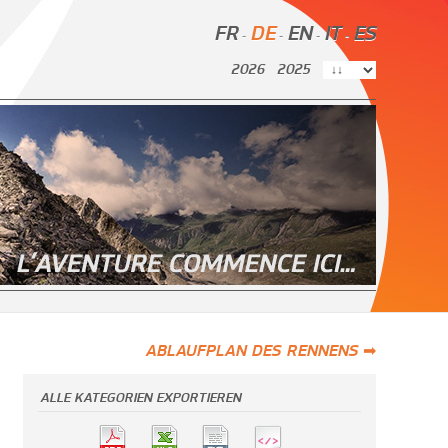
FR
DE
EN
IT
ES
-
-
-
-
2026
2025
ABLAUFPLAN DES RENNENS ➡
ALLE KATEGORIEN EXPORTIEREN