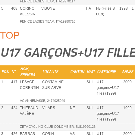
FENICE LADIES TEAM, ITA19970117
5
408
CORINO
VISONE
ITA
FB (Filles B
1998
1
ALESSIA
U19)
FENICE LADIES TEAM, ITA19980716
TOP
U17 GARÇONS+U17 FILLE
NOM,
POS.
N°
LOCALITÉ
CANTON
NATI
CATÉGORIE
ANNÉE
PRÉNOM
1
417
LESAGE
CONTAMINE-
SUI
U17
2000
CORENTIN
SUR-ARVE
garçons+U17
filles (1999)
VC ANNEMASSE, 2474025049
2
424
THIÉBAUD
VILARS
NE
SUI
U17
1999
VALÈRE
garçons+U17
filles (1999)
ZETA CYCLING CLUB COLOMBIER, SUI19990126
3
426
BARRAS
CORIN
VS
SUI
U17
2000