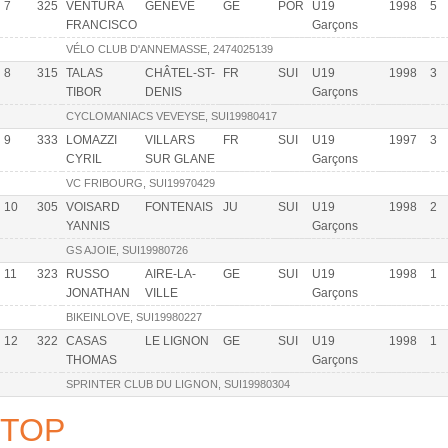
7
325
VENTURA
GENÈVE
GE
POR
U19
1998
5
FRANCISCO
Garçons
VÉLO CLUB D'ANNEMASSE, 2474025139
8
315
TALAS
CHÂTEL-ST-
FR
SUI
U19
1998
3
TIBOR
DENIS
Garçons
CYCLOMANIACS VEVEYSE, SUI19980417
9
333
LOMAZZI
VILLARS
FR
SUI
U19
1997
3
CYRIL
SUR GLANE
Garçons
VC FRIBOURG, SUI19970429
10
305
VOISARD
FONTENAIS
JU
SUI
U19
1998
2
YANNIS
Garçons
GS AJOIE, SUI19980726
11
323
RUSSO
AIRE-LA-
GE
SUI
U19
1998
1
JONATHAN
VILLE
Garçons
BIKEINLOVE, SUI19980227
12
322
CASAS
LE LIGNON
GE
SUI
U19
1998
1
THOMAS
Garçons
SPRINTER CLUB DU LIGNON, SUI19980304
TOP