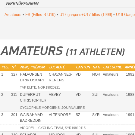
VERKNÜPFUNGEN
Amateurs
•
FB (Filles B U19)
•
U17 garçons+U17 filles (1999)
•
U19 Garço
AMATEURS
(11 ATHLETEN)
POS.
N°
NOM, PRÉNOM
LOCALITÉ
CANTON
NATI
CATÉGORIE
ANNÉ
1
327
HALVORSEN
CHAVANNES-
VD
NOR
Amateurs
1992
EIRIK OSKARI
RENENS
TVK ELITE, NOR19920921
2
311
DUPERRUT
VEVEY
VD
SUI
Amateurs
1988
CHRISTOPHER
CYCLOPHILE MORGIENS, JOURNALIERE
3
301
WAIS AHMAD
ALTENDORF
SZ
SYR
Amateurs
1991
BADREDDIN
VIGORELLI CYCLING TEAM, SYR19910115