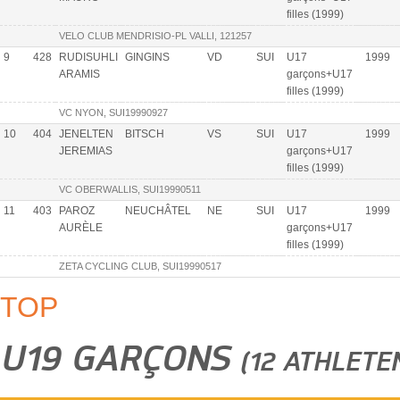
filles (1999)
VELO CLUB MENDRISIO-PL VALLI, 121257
9
428
RUDISUHLI
GINGINS
VD
SUI
U17
1999
ARAMIS
garçons+U17
filles (1999)
VC NYON, SUI19990927
10
404
JENELTEN
BITSCH
VS
SUI
U17
1999
JEREMIAS
garçons+U17
filles (1999)
VC OBERWALLIS, SUI19990511
11
403
PAROZ
NEUCHÂTEL
NE
SUI
U17
1999
AURÈLE
garçons+U17
filles (1999)
ZETA CYCLING CLUB, SUI19990517
TOP
U19 GARÇONS
(12 ATHLETE