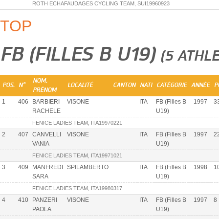
ROTH ECHAFAUDAGES CYCLING TEAM, SUI19960923
TOP
FB (FILLES B U19)
(5 ATHL
NOM,
POS.
N°
LOCALITÉ
CANTON
NATI
CATÉGORIE
ANNÉE
P
PRÉNOM
1
406
BARBIERI
VISONE
ITA
FB (Filles B
1997
3
RACHELE
U19)
FENICE LADIES TEAM, ITA19970221
2
407
CANVELLI
VISONE
ITA
FB (Filles B
1997
2
VANIA
U19)
FENICE LADIES TEAM, ITA19971021
3
409
MANFREDI
SPILAMBERTO
ITA
FB (Filles B
1998
1
SARA
U19)
FENICE LADIES TEAM, ITA19980317
4
410
PANZERI
VISONE
ITA
FB (Filles B
1997
8
PAOLA
U19)