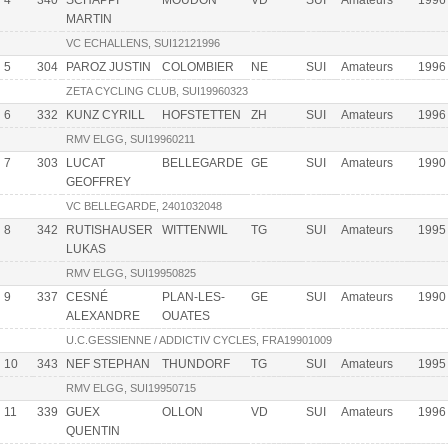
4
340
SCHÄPPI
MOUDON
VD
SUI
Amateurs
1996
MARTIN
VC ECHALLENS, SUI12121996
5
304
PAROZ JUSTIN
COLOMBIER
NE
SUI
Amateurs
1996
ZETA CYCLING CLUB, SUI19960323
6
332
KUNZ CYRILL
HOFSTETTEN
ZH
SUI
Amateurs
1996
RMV ELGG, SUI19960211
7
303
LUCAT
BELLEGARDE
GE
SUI
Amateurs
1990
GEOFFREY
VC BELLEGARDE, 2401032048
8
342
RUTISHAUSER
WITTENWIL
TG
SUI
Amateurs
1995
LUKAS
RMV ELGG, SUI19950825
9
337
CESNÉ
PLAN-LES-
GE
SUI
Amateurs
1990
ALEXANDRE
OUATES
U.C.GESSIENNE / ADDICTIV CYCLES, FRA19901009
10
343
NEF STEPHAN
THUNDORF
TG
SUI
Amateurs
1995
RMV ELGG, SUI19950715
11
339
GUEX
OLLON
VD
SUI
Amateurs
1996
QUENTIN