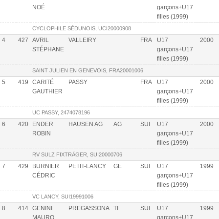
NOÉ
garçons+U17
filles (1999)
CYCLOPHILE SÉDUNOIS, UCI20000908
4
427
AVRIL
VALLEIRY
FRA
U17
2000
STÉPHANE
garçons+U17
filles (1999)
SAINT JULIEN EN GENEVOIS, FRA20001006
5
419
CARITÉ
PASSY
FRA
U17
2000
GAUTHIER
garçons+U17
filles (1999)
UC PASSY, 2474078196
6
420
ENDER
HAUSEN AG
AG
SUI
U17
2000
ROBIN
garçons+U17
filles (1999)
RV SULZ FIXTRÄGER, SUI20000706
7
429
BURNIER
PETIT-LANCY
GE
SUI
U17
1999
CÉDRIC
garçons+U17
filles (1999)
VC LANCY, SUI19991006
8
414
GENINI
PREGASSONA
TI
SUI
U17
1999
MAURO
garçons+U17