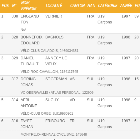
NOM,
POS.
N°
LOCALITÉ
CANTON
NATI
CATÉGORIE
ANNÉE
PO
PRÉNOM
1
338
ENGLAND
VERNIER
FRA
U19
1997
39
TON
Garçons
N/A
2
328
BONNEFOIX
BAGNOLS
FRA
U19
1998
28
EDOUARD
Garçons
VÉLO CLUB CALADOIS, 2469034351
3
329
DANIEL
ANNECY LE
FRA
U19
1997
20
THIBAULT
VIEUX
Garçons
VELO ROC CAVAILLON, 2184117545
4
317
DÖRING
ST.GERMAN
VS
SUI
U19
1998
15
JONAS
Garçons
VC OBERWALLIS / ATLAS PERSONAL, 122909
5
314
AEBI
SUCHY
VD
SUI
U19
1998
9
ANTOINE
Garçons
VÉLO-CLUB ORBE, SUI19980901
6
316
FAYET
FRIBOURG
FR
SUI
U19
1997
6
JOHAN
Garçons
MONTREUX-RENNAZ CYCLISME, 143648