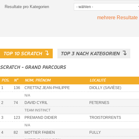
Resultate pro Kategorien
mehrere Resultate
↴
↴
TOP 10 SCRATCH
TOP 3 NACH KATEGORIEN
SCRATCH - GRAND PARCOURS
POS.
N°
NOM, PRÉNOM
LOCALITÉ
1
136
CRETTAZ JEAN-PHILIPPE
DIOLLY (SAVIÈSE)
N/A
2
74
DAVID CYRIL
FETERNES
TEAM INSTINCT
3
123
PREMAND DIDIER
TROISTORRENTS
N/A
4
82
MOTTIER FABIEN
FULLY