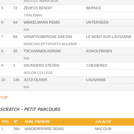
INSTITUT AMAYA SION
5
72
ZEHFUS BENOIT
BERNEX
TRAILÉMAN
6
84
WINKELMANN REMO
UNTERSEEN
N/A
7
89
VANWYNSBERGHE GAETAN
LE MONT-SUR-LAUSANNE
NEWCONCEPTSPORTS MULEBAR
8
30
TSCHANNEN ADRIAN
KONOLFINGEN
N/A
9
3
SAUNDERS STEVEN
CHESIERES
AIGLON COLLEGE
10
135
JUTZI OLIVER
LAUSANNE
N/A
TOP
SCRATCH - PETIT PARCOURS
POS.
N°
NOM, PRÉNOM
LOCALITÉ
1
384
VANDERPERRE DENIS
MACOLIN