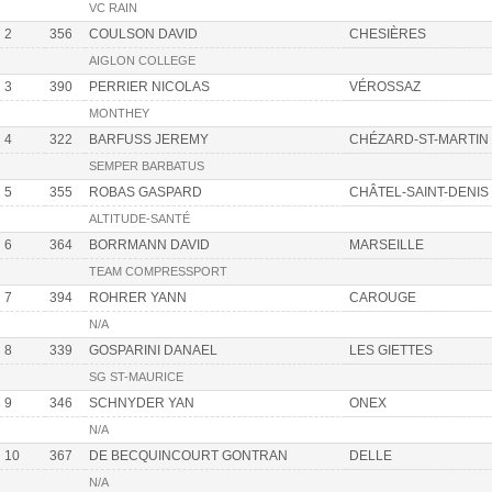
VC RAIN
2
356
COULSON DAVID
CHESIÈRES
AIGLON COLLEGE
3
390
PERRIER NICOLAS
VÉROSSAZ
MONTHEY
4
322
BARFUSS JEREMY
CHÉZARD-ST-MARTIN
SEMPER BARBATUS
5
355
ROBAS GASPARD
CHÂTEL-SAINT-DENIS
ALTITUDE-SANTÉ
6
364
BORRMANN DAVID
MARSEILLE
TEAM COMPRESSPORT
7
394
ROHRER YANN
CAROUGE
N/A
8
339
GOSPARINI DANAEL
LES GIETTES
SG ST-MAURICE
9
346
SCHNYDER YAN
ONEX
N/A
10
367
DE BECQUINCOURT GONTRAN
DELLE
N/A