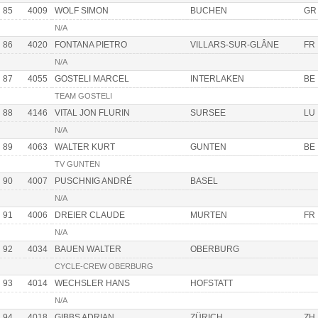
85
4009
WOLF SIMON
BUCHEN
GR
N/A
86
4020
FONTANA PIETRO
VILLARS-SUR-GLÂNE
FR
N/A
87
4055
GOSTELI MARCEL
INTERLAKEN
BE
TEAM GOSTELI
88
4146
VITAL JON FLURIN
SURSEE
LU
N/A
89
4063
WALTER KURT
GUNTEN
BE
TV GUNTEN
90
4007
PUSCHNIG ANDRÉ
BASEL
N/A
91
4006
DREIER CLAUDE
MURTEN
FR
N/A
92
4034
BAUEN WALTER
OBERBURG
CYCLE-CREW OBERBURG
93
4014
WECHSLER HANS
HOFSTATT
N/A
94
4018
GIBBS ADRIAN
ZÜRICH
ZH