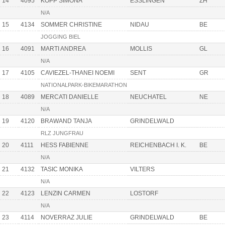
14
4095
KOPP SIMONA
ESSLINGEN
ZH
N/A
15
4134
SOMMER CHRISTINE
NIDAU
BE
JOGGING BIEL
16
4091
MARTI ANDREA
MOLLIS
GL
N/A
17
4105
CAVIEZEL-THANEI NOEMI
SENT
GR
NATIONALPARK-BIKEMARATHON
18
4089
MERCATI DANIELLE
NEUCHATEL
NE
N/A
19
4120
BRAWAND TANJA
GRINDELWALD
RLZ JUNGFRAU
20
4111
HESS FABIENNE
REICHENBACH I. K.
BE
N/A
21
4132
TASIC MONIKA
VILTERS
N/A
22
4123
LENZIN CARMEN
LOSTORF
N/A
23
4114
NOVERRAZ JULIE
GRINDELWALD
BE