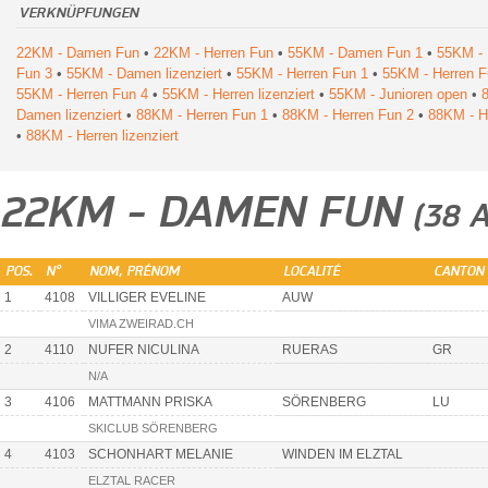
VERKNÜPFUNGEN
22KM - Damen Fun
•
22KM - Herren Fun
•
55KM - Damen Fun 1
•
55KM -
Fun 3
•
55KM - Damen lizenziert
•
55KM - Herren Fun 1
•
55KM - Herren F
55KM - Herren Fun 4
•
55KM - Herren lizenziert
•
55KM - Junioren open
•
Damen lizenziert
•
88KM - Herren Fun 1
•
88KM - Herren Fun 2
•
88KM - H
•
88KM - Herren lizenziert
22KM - DAMEN FUN
(38 
POS.
N°
NOM, PRÉNOM
LOCALITÉ
CANTON
1
4108
VILLIGER EVELINE
AUW
VIMA ZWEIRAD.CH
2
4110
NUFER NICULINA
RUERAS
GR
N/A
3
4106
MATTMANN PRISKA
SÖRENBERG
LU
SKICLUB SÖRENBERG
4
4103
SCHONHART MELANIE
WINDEN IM ELZTAL
ELZTAL RACER