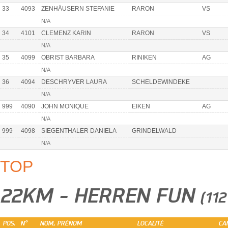
33
4093
ZENHÄUSERN STEFANIE
RARON
VS
N/A
34
4101
CLEMENZ KARIN
RARON
VS
N/A
35
4099
OBRIST BARBARA
RINIKEN
AG
N/A
36
4094
DESCHRYVER LAURA
SCHELDEWINDEKE
N/A
999
4090
JOHN MONIQUE
EIKEN
AG
N/A
999
4098
SIEGENTHALER DANIELA
GRINDELWALD
N/A
TOP
22KM - HERREN FUN
(11
POS.
N°
NOM, PRÉNOM
LOCALITÉ
CA