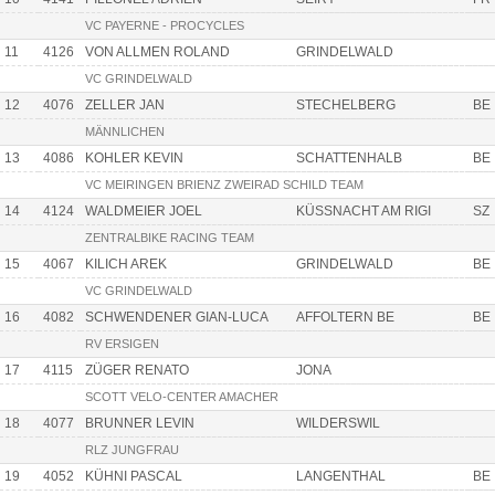
VC PAYERNE - PROCYCLES
11
4126
VON ALLMEN ROLAND
GRINDELWALD
VC GRINDELWALD
12
4076
ZELLER JAN
STECHELBERG
BE
MÄNNLICHEN
13
4086
KOHLER KEVIN
SCHATTENHALB
BE
VC MEIRINGEN BRIENZ ZWEIRAD SCHILD TEAM
14
4124
WALDMEIER JOEL
KÜSSNACHT AM RIGI
SZ
ZENTRALBIKE RACING TEAM
15
4067
KILICH AREK
GRINDELWALD
BE
VC GRINDELWALD
16
4082
SCHWENDENER GIAN-LUCA
AFFOLTERN BE
BE
RV ERSIGEN
17
4115
ZÜGER RENATO
JONA
SCOTT VELO-CENTER AMACHER
18
4077
BRUNNER LEVIN
WILDERSWIL
RLZ JUNGFRAU
19
4052
KÜHNI PASCAL
LANGENTHAL
BE