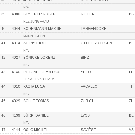
N/A
39
4080
BLATTNER RUBEN
RIEHEN
BS
RLZ JUNGFRAU
40
4044
BODENMANN MARTIN
LANGENDORF
MÄNNLICHEN
41
4074
SIGRIST JOEL
UTTIGENUTTIGEN
BE
N/A
42
4027
BÖNICKE LORENZ
BINZ
N/A
43
4140
PILLONEL JEAN-PAUL
SEIRY
FR
TEAM TESAG UVEX
44
4010
PASTA LUCA
VACALLO
TI
N/A
45
4029
BÖLLE TOBIAS
ZÜRICH
ZH
-
46
4139
BÜRKI DANIEL
LYSS
BE
N/A
47
4144
OSLO MICHEL
SAVIÈSE
VS