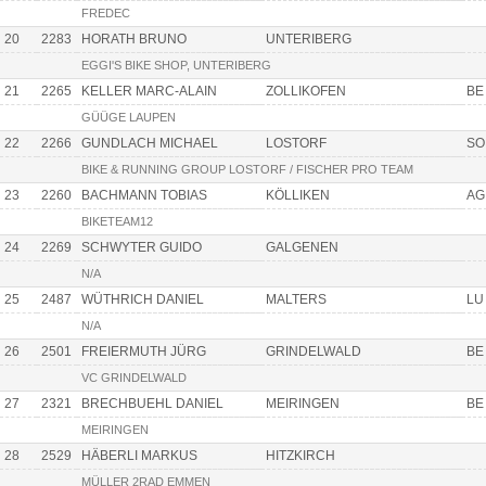
FREDEC
20
2283
HORATH BRUNO
UNTERIBERG
EGGI'S BIKE SHOP, UNTERIBERG
21
2265
KELLER MARC-ALAIN
ZOLLIKOFEN
BE
GÜÜGE LAUPEN
22
2266
GUNDLACH MICHAEL
LOSTORF
SO
BIKE & RUNNING GROUP LOSTORF / FISCHER PRO TEAM
23
2260
BACHMANN TOBIAS
KÖLLIKEN
AG
BIKETEAM12
24
2269
SCHWYTER GUIDO
GALGENEN
N/A
25
2487
WÜTHRICH DANIEL
MALTERS
LU
N/A
26
2501
FREIERMUTH JÜRG
GRINDELWALD
BE
VC GRINDELWALD
27
2321
BRECHBUEHL DANIEL
MEIRINGEN
BE
MEIRINGEN
28
2529
HÄBERLI MARKUS
HITZKIRCH
MÜLLER 2RAD EMMEN