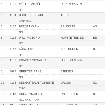
5
4100
MÜLLER AMAËLE
DERENDINGEN
N/A
6
4104
BÜHLER STEFANIE
THUN
FANYTOM
7
4127
BERSET KARIN
BRUGG AG
AG
N/A
8
4135
WILLI VICTORIA
HOFSTETTEN BE
BE
N/A
9
4147
KÜNZI IRIS
ADELBODEN
BE
N/A
10
4109
IMHASLY MICHAELA
OBERDORF NW
N/A
11
4097
GREUTER RAHEL
STEINEN
N/A
12
4133
SEEMATTER ANTOINETTE
GROSS
SZ
EIRO
13
4112
HURNI MICHELLE
UNTERSEEN
BE
RLZ JUNGFRAU