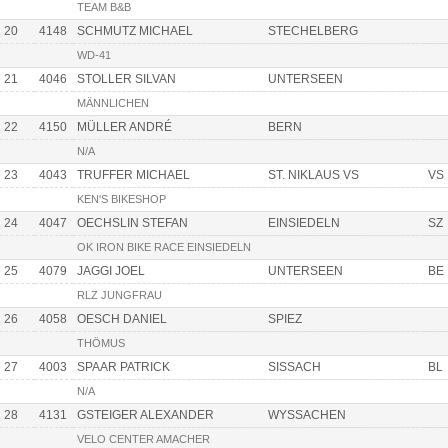
TEAM B&B
20
4148
SCHMUTZ MICHAEL
STECHELBERG
WD-41
21
4046
STOLLER SILVAN
UNTERSEEN
MÄNNLICHEN
22
4150
MÜLLER ANDRÉ
BERN
N/A
23
4043
TRUFFER MICHAEL
ST. NIKLAUS VS
VS
KEN'S BIKESHOP
24
4047
OECHSLIN STEFAN
EINSIEDELN
SZ
OK IRON BIKE RACE EINSIEDELN
25
4079
JAGGI JOEL
UNTERSEEN
BE
RLZ JUNGFRAU
26
4058
OESCH DANIEL
SPIEZ
THÖMUS
27
4003
SPAAR PATRICK
SISSACH
BL
N/A
28
4131
GSTEIGER ALEXANDER
WYSSACHEN
VELO CENTER AMACHER