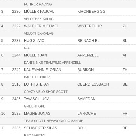
FUHRER RACING
3
2230
MÜLLER PASCAL
KIRCHBERG SG
VELOTHEK-KALAG
4
2222
WALTHER MICHAEL
WINTERTHUR
ZH
VELOTHEK-KALAG
5
2237
HUG SILVIO
REINACH BL
BL
N/A
6
2244
MÜLLER JAN
APPENZELL
AI
DANI'S BIKE TEAM/RMC APPENZELL
7
2242
KAUFMANN FLORIAN
BUBIKON
ZH
BACHTEL BIKER
8
2516
LÜTHI STEFAN
OBERDIESSBACH
BE
CRAZY VELO SHOP SCOTT
9
2485
TAVASCI LUCA
SAMEDAN
GREENHOPE
10
2532
MAGNE JONAS
LA ROCHE
FR
TEAM SCOTT NEWWORK ROMANDIE
11
2236
SCHWEIZER SILAS
BOLL
BE
RSC AARETAL