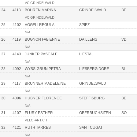
VC GRINDELWALD
24
4113
BOHREN MARINA
GRINDELWALD
BE
VC GRINDELWALD
25
4102
VÖGELI REGULA
SPIEZ
N/A
26
4119
BUGNON FABIENNE
DAILLENS
VD
N/A
27
4143
JUNKER PASCALE
LIESTAL
N/A
28
4092
WYSS-GRUN PETRA
LIESBERG DORF
BL
N/A
29
4117
BRUNNER MADELEINE
GRINDELWALD
N/A
30
4096
HÜBNER FLORENCE
STEFFISBURG
BE
N/A
31
4107
FLURY ESTHER
OBERBUCHSITEN
SO
VELO-ART.CH
32
4121
RUTH TARRES
SANT CUGAT
N/A