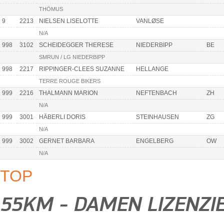
THÖMUS
9
2213
NIELSEN LISELOTTE
VANLØSE
N/A
998
3102
SCHEIDEGGER THERESE
NIEDERBIPP
BE
SMRUN / LG NIEDERBIPP
998
2217
RIPPINGER-CLEES SUZANNE
HELLANGE
TERRE ROUGE BIKERS
999
2216
THALMANN MARION
NEFTENBACH
ZH
N/A
999
3001
HÄBERLI DORIS
STEINHAUSEN
ZG
N/A
999
3002
GERNET BARBARA
ENGELBERG
OW
N/A
TOP
55KM - DAMEN LIZENZI