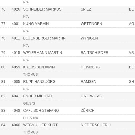
N/A
76
4026
SCHNEIDER MARKUS
SPIEZ
BE
N/A
77
4001
KÜNG MARVIN
WETTINGEN
AG
N/A
78
4011
LEUENBERGER MARTIN
WYNIGEN
N/A
79
4015
WEYERMANN MARTIN
BALTSCHIEDER
VS
N/A
80
4059
KREBS BENJAMIN
HEIMBERG
BE
THÖMUS
81
4005
RUPP HANS JÖRG
RAMSEN
SH
N/A
82
4041
ENDER MICHAEL
DÄTTWIL AG
GIUSI'S
83
4048
CAFLISCH STEFANO
ZÜRICH
PULS 150
84
4060
WEGMÜLLER KURT
NIEDERSCHERLI
THÖMUS