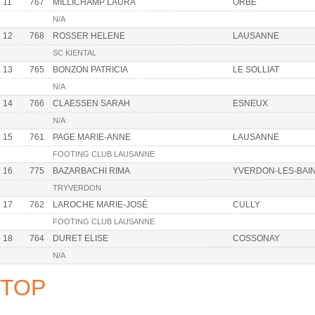
11
767
MILLICHAMP LAURA
ORBE
N/A
12
768
ROSSER HELENE
LAUSANNE
SC KIENTAL
13
765
BONZON PATRICIA
LE SOLLIAT
N/A
14
766
CLAESSEN SARAH
ESNEUX
N/A
15
761
PAGE MARIE-ANNE
LAUSANNE
FOOTING CLUB LAUSANNE
16
775
BAZARBACHI RIMA
YVERDON-LES-BAI
TRYVERDON
17
762
LAROCHE MARIE-JOSÉ
CULLY
FOOTING CLUB LAUSANNE
18
764
DURET ELISE
COSSONAY
N/A
TOP