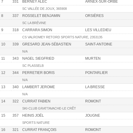
7
331
BERNEY ALEC
ARNEX-SUR-ORBE
SC VALLÉE DE JOUX, 365908
8
337
ROSSELET BENJAMIN
ORSIÈRES
SC LA BRÉVINE
9
318
CARRARA SIMON
LES VILLEDIEU
CS VALROMEY RETORD SPORTS NATURE, 2353135
10
339
GRESARD JEAN-SÉBASTIEN
SAINT-ANTOINE
N/A
11
343
NAGEL SIEGFRIED
MURTEN
SC PLASSELB
12
344
PERRETIER BORIS
PONTARLIER
N/A
13
340
LAMBERT JEROME
LA BRESSE
N/A
14
322
CURRAT FABIEN
ROMONT
SKI-CLUB GRATTAVACHE-LE CRÊT
15
357
HEINIS JOËL
JOUGNE
SPORTS NATURE
16
321
CURRAT FRANÇOIS
ROMONT