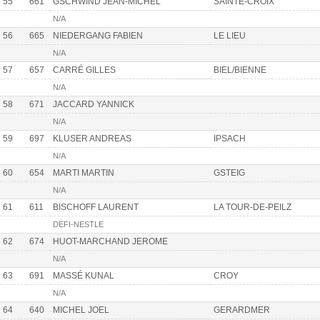
55
661
GSCHWIND JEAN-MICHEL
SAINTE-CROIX
N/A
56
665
NIEDERGANG FABIEN
LE LIEU
N/A
57
657
CARRÉ GILLES
BIEL/BIENNE
N/A
58
671
JACCARD YANNICK
N/A
59
697
KLUSER ANDREAS
IPSACH
N/A
60
654
MARTI MARTIN
GSTEIG
N/A
61
611
BISCHOFF LAURENT
LA TOUR-DE-PEILZ
DEFI-NESTLE
62
674
HUOT-MARCHAND JEROME
N/A
63
691
MASSÉ KUNAL
CROY
N/A
64
640
MICHEL JOEL
GERARDMER