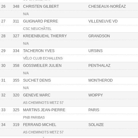
26
348
CHRISTEN GILBERT
CHESEAUX-NORÉAZ
N/A
27
311
GUIGNARD PIERRE
VILLENEUVE VD
CSC NEUCHÂTEL
28
327
KREIENBUEHL THIERRY
GRANDSON
N/A
29
334
TACHERON YVES
URSINS
VÉLO CLUB ECHALLENS
30
358
GOSSWEILER JULIEN
PENTHALAZ
N/A
31
355
SUCHET DENIS
MONTHEROD
N/A
32
320
GENEVE MARC
WOIPPY
AS CHEMINOTS METZ 57
33
325
MARTINS JEAN-PIERRE
PARIS
PNB PARIBAS
34
319
FERRAND MICHEL
SOLAIZE
AS CHEMINOTS METZ 57