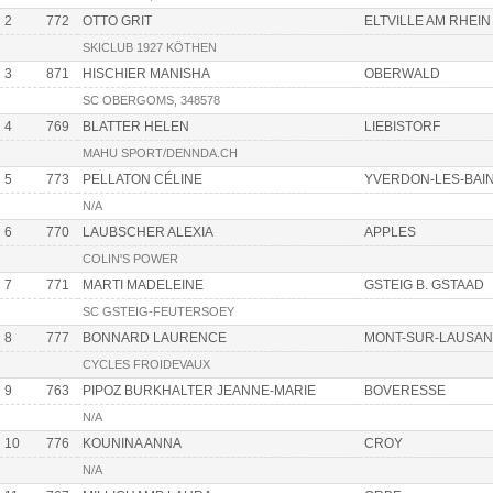
2
772
OTTO GRIT
ELTVILLE AM RHEIN
SKICLUB 1927 KÖTHEN
3
871
HISCHIER MANISHA
OBERWALD
SC OBERGOMS, 348578
4
769
BLATTER HELEN
LIEBISTORF
MAHU SPORT/DENNDA.CH
5
773
PELLATON CÉLINE
YVERDON-LES-BAI
N/A
6
770
LAUBSCHER ALEXIA
APPLES
COLIN'S POWER
7
771
MARTI MADELEINE
GSTEIG B. GSTAAD
SC GSTEIG-FEUTERSOEY
8
777
BONNARD LAURENCE
MONT-SUR-LAUSA
CYCLES FROIDEVAUX
9
763
PIPOZ BURKHALTER JEANNE-MARIE
BOVERESSE
N/A
10
776
KOUNINA ANNA
CROY
N/A