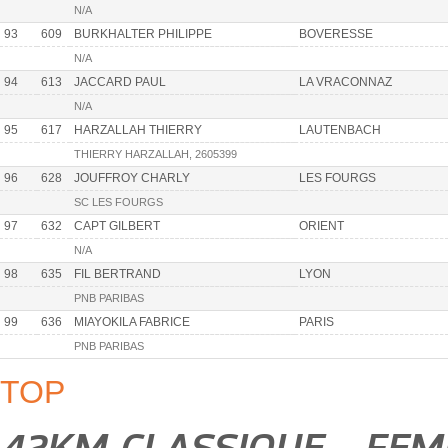
N/A
93
609
BURKHALTER PHILIPPE
BOVERESSE
N/A
94
613
JACCARD PAUL
LA VRACONNAZ
N/A
95
617
HARZALLAH THIERRY
LAUTENBACH
THIERRY HARZALLAH, 2605399
96
628
JOUFFROY CHARLY
LES FOURGS
SC LES FOURGS
97
632
CAPT GILBERT
ORIENT
N/A
98
635
FIL BERTRAND
LYON
PNB PARIBAS
99
636
MIAYOKILA FABRICE
PARIS
PNB PARIBAS
TOP