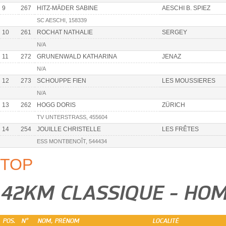
9
267
HITZ-MÄDER SABINE
AESCHI B. SPIEZ
SC AESCHI, 158339
10
261
ROCHAT NATHALIE
SERGEY
N/A
11
272
GRUNENWALD KATHARINA
JENAZ
N/A
12
273
SCHOUPPE FIEN
LES MOUSSIERES
N/A
13
262
HOGG DORIS
ZÜRICH
TV UNTERSTRASS, 455604
14
254
JOUILLE CHRISTELLE
LES FRÊTES
ESS MONTBENOÎT, 544434
TOP
42KM CLASSIQUE - H
POS.
N°
NOM, PRÉNOM
LOCALITÉ