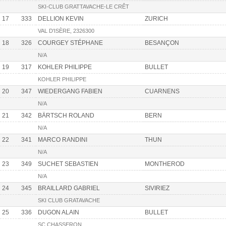
SKI-CLUB GRATTAVACHE-LE CRÊT
17
333
DELLION KEVIN
ZURICH
VAL D'ISÈRE, 2326300
18
326
COURGEY STÉPHANE
BESANÇON
N/A
19
317
KOHLER PHILIPPE
BULLET
KOHLER PHILIPPE
20
347
WIEDERGANG FABIEN
CUARNENS
N/A
21
342
BÄRTSCH ROLAND
BERN
N/A
22
341
MARCO RANDINI
THUN
N/A
23
349
SUCHET SEBASTIEN
MONTHEROD
N/A
24
345
BRAILLARD GABRIEL
SIVIRIEZ
SKI CLUB GRATAVACHE
25
336
DUGON ALAIN
BULLET
SC CHASSERON