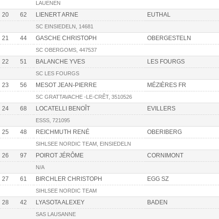
LAUENEN
20
62
LIENERT ARNE
EUTHAL
SC EINSIEDELN, 14681
21
44
GASCHE CHRISTOPH
OBERGESTELN
SC OBERGOMS, 447537
22
51
BALANCHE YVES
LES FOURGS
SC LES FOURGS
23
56
MESOT JEAN-PIERRE
MÉZIÈRES FR
SC GRATTAVACHE -LE-CRÊT, 3510526
24
68
LOCATELLI BENOÎT
EVILLERS
ESSS, 721095
25
48
REICHMUTH RENÉ
OBERIBERG
SIHLSEE NORDIC TEAM, EINSIEDELN
26
97
POIROT JÉRÔME
CORNIMONT
N/A
27
61
BIRCHLER CHRISTOPH
EGG SZ
SIHLSEE NORDIC TEAM
28
42
LYASOTA ALEXEY
BADEN
SAS LAUSANNE