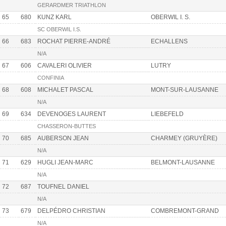
GERARDMER TRIATHLON
65
680
KUNZ KARL
OBERWIL I. S.
SC OBERWIL I.S.
66
683
ROCHAT PIERRE-ANDRÉ
ECHALLENS
N/A
67
606
CAVALERI OLIVIER
LUTRY
CONFINIA
68
608
MICHALET PASCAL
MONT-SUR-LAUSANNE
N/A
69
634
DEVENOGES LAURENT
LIEBEFELD
CHASSERON-BUTTES
70
685
AUBERSON JEAN
CHARMEY (GRUYÈRE)
N/A
71
629
HUGLI JEAN-MARC
BELMONT-LAUSANNE
N/A
72
687
TOUFNEL DANIEL
N/A
73
679
DELPÉDRO CHRISTIAN
COMBREMONT-GRAND
N/A