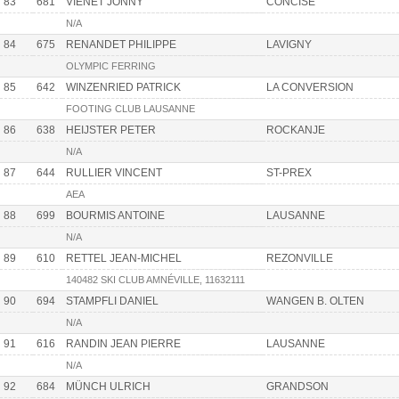
83
681
VIENET JONNY
CONCISE
N/A
84
675
RENANDET PHILIPPE
LAVIGNY
OLYMPIC FERRING
85
642
WINZENRIED PATRICK
LA CONVERSION
FOOTING CLUB LAUSANNE
86
638
HEIJSTER PETER
ROCKANJE
N/A
87
644
RULLIER VINCENT
ST-PREX
AEA
88
699
BOURMIS ANTOINE
LAUSANNE
N/A
89
610
RETTEL JEAN-MICHEL
REZONVILLE
140482 SKI CLUB AMNÉVILLE, 11632111
90
694
STAMPFLI DANIEL
WANGEN B. OLTEN
N/A
91
616
RANDIN JEAN PIERRE
LAUSANNE
N/A
92
684
MÜNCH ULRICH
GRANDSON