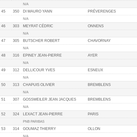
N/A
45
350
DI MAURO YANN
PRÉVERENGES
N/A
46
303
MEYRAT CÉDRIC
ONNENS
N/A
47
305
BUTSCHER ROBERT
CHAVORNAY
N/A
48
316
EPINEY JEAN-PIERRE
AYER
N/A
49
312
DELLICOUR YVES
ESNEUX
N/A
50
313
CHAPUIS OLIVIER
BREMBLENS
N/A
51
307
GOSSWEILER JEAN JACQUES
BREMBLENS
N/A
52
324
LEXACT JEAN-PIERRE
PARIS
PNB PARIBAS
53
314
GOUMAZ THIERRY
OLLON
N/A