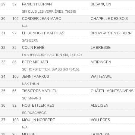
29
52
PANIER FLORIAN
BESANÇON
SKI CLUB LES VERRIÈRES, 792595
30
102
CORDIER JEAN-MARC
CHAPELLE DES BOIS
N/A
31
92
LEIBUNDGUT MATTHIAS
BREMGARTEN B. BERN
SAS BERN
32
85
COLIN RENÉ
LA BRESSE
LA BRESSAUDE SECTION SKI, 1411427
33
86
BEER MICHAEL
MEIRINGEN
SC HOFSTETTEN, SWISS SKI 434151
34
105
JENNI MARKUS
WATTENWIL
NSK THUN
35
65
TISSIÈRES MATHIEU
CHÂTEL-MONTSALVENS
SC IM-FANG
36
32
HOSTETTLER RES
ALBLIGEN
SC RÜSCHEGG
37
103
MOULIN NORBERT
VOLLÈGES
N/A
38
96
MOUGEL
LA BRESSE