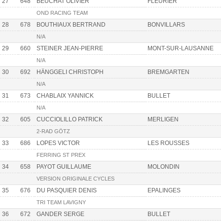
27
648
BEUCHAT OLIVIER
FLEURIER
OND RACING TEAM
28
678
BOUTHIAUX BERTRAND
BONVILLARS
N/A
29
660
STEINER JEAN-PIERRE
MONT-SUR-LAUSANNE
N/A
30
692
HÄNGGELI CHRISTOPH
BREMGARTEN
N/A
31
673
CHABLAIX YANNICK
BULLET
N/A
32
605
CUCCIOLILLO PATRICK
MERLIGEN
2-RAD GÖTZ
33
686
LOPES VICTOR
LES ROUSSES
FERRING ST PREX
34
658
PAYOT GUILLAUME
MOLONDIN
VERSION ORIGINALE CYCLES
35
676
DU PASQUIER DENIS
EPALINGES
TRI TEAM LAVIGNY
36
672
GANDER SERGE
BULLET