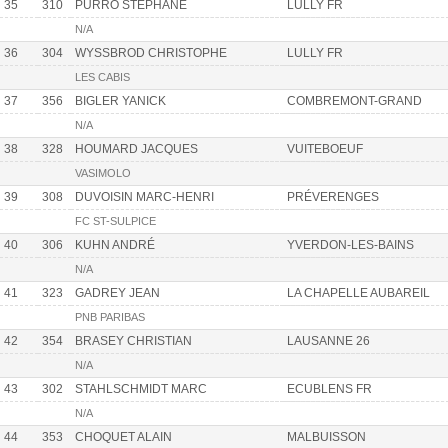
35
310
PURRO STÉPHANE
LULLY FR
N/A
36
304
WYSSBROD CHRISTOPHE
LULLY FR
LES CABIS
37
356
BIGLER YANICK
COMBREMONT-GRAND
N/A
38
328
HOUMARD JACQUES
VUITEBOEUF
VASIMOLO
39
308
DUVOISIN MARC-HENRI
PRÉVERENGES
FC ST-SULPICE
40
306
KUHN ANDRÉ
YVERDON-LES-BAINS
N/A
41
323
GADREY JEAN
LA CHAPELLE AUBAREIL
PNB PARIBAS
42
354
BRASEY CHRISTIAN
LAUSANNE 26
N/A
43
302
STAHLSCHMIDT MARC
ECUBLENS FR
N/A
44
353
CHOQUET ALAIN
MALBUISSON