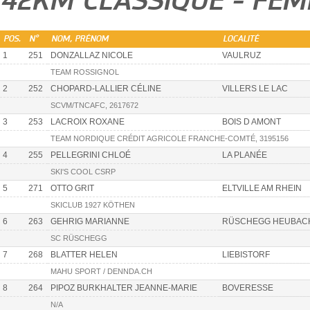
42KM CLASSIQUE - FE
POS.
N°
NOM, PRÉNOM
LOCALITÉ
1
251
DONZALLAZ NICOLE
VAULRUZ
TEAM ROSSIGNOL
2
252
CHOPARD-LALLIER CÉLINE
VILLERS LE LAC
SCVM/TNCAFC, 2617672
3
253
LACROIX ROXANE
BOIS D AMONT
TEAM NORDIQUE CRÉDIT AGRICOLE FRANCHE-COMTÉ, 3195156
4
255
PELLEGRINI CHLOÉ
LA PLANÉE
SKI'S COOL CSRP
5
271
OTTO GRIT
ELTVILLE AM RHEIN
SKICLUB 1927 KÖTHEN
6
263
GEHRIG MARIANNE
RÜSCHEGG HEUBAC
SC RÜSCHEGG
7
268
BLATTER HELEN
LIEBISTORF
MAHU SPORT / DENNDA.CH
8
264
PIPOZ BURKHALTER JEANNE-MARIE
BOVERESSE
N/A