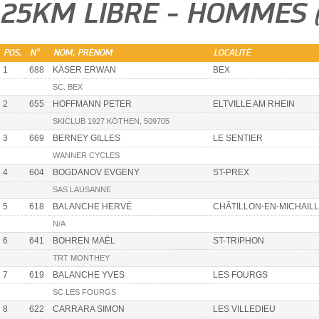
25KM LIBRE - HOMMES
POS.
N°
NOM, PRÉNOM
LOCALITÉ
1
688
KÄSER ERWAN
BEX
SC. BEX
2
655
HOFFMANN PETER
ELTVILLE AM RHEIN
SKICLUB 1927 KÖTHEN, 509705
3
669
BERNEY GILLES
LE SENTIER
WANNER CYCLES
4
604
BOGDANOV EVGENY
ST-PREX
SAS LAUSANNE
5
618
BALANCHE HERVÉ
CHÂTILLON-EN-MICHAIL
N/A
6
641
BOHREN MAËL
ST-TRIPHON
TRT MONTHEY
7
619
BALANCHE YVES
LES FOURGS
SC LES FOURGS
8
622
CARRARA SIMON
LES VILLEDIEU