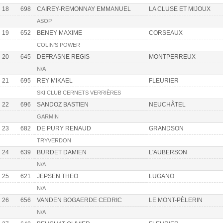
18
698
CAIREY-REMONNAY EMMANUEL
LA CLUSE ET MIJOUX
ASOP
19
652
BENEY MAXIME
CORSEAUX
COLIN'S POWER
20
645
DEFRASNE REGIS
MONTPERREUX
N/A
21
695
REY MIKAEL
FLEURIER
SKI CLUB CERNETS VERRIÈRES
22
696
SANDOZ BASTIEN
NEUCHÂTEL
GARMIN
23
682
DE PURY RENAUD
GRANDSON
TRYVERDON
24
639
BURDET DAMIEN
L'AUBERSON
N/A
25
621
JEPSEN THEO
LUGANO
N/A
26
656
VANDEN BOGAERDE CEDRIC
LE MONT-PÈLERIN
N/A