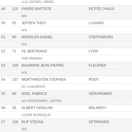
LLG LACHEN, 488302
49
110
FAIVRE BAPTISTE
PETITE CHAUX
N/A
50
55
JEPSEN THEO
LUGANO
N/A
51
90
MOERLEN DANIEL
STEFFISBURG
N/A
52
71
FIL BERTRAND
LYON
PNB PARIBAS
53
109
BAUMANN JEAN-PIERRE
FLEURIER
N/A
54
107
WORTHINGTON STEPHEN
ROOT
SC CHAUMONT
55
60
NOEL FABRICE
GERARDMER
AS GERARDMER, 2187961
56
26
ALBERT GHISLAIN
MALMEDY
LOISIR NORDIQUE
57
106
RUF STEFAN
OFTRINGEN
N/A