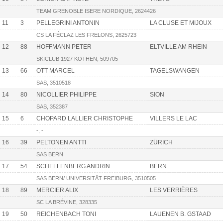
TEAM GRENOBLE ISERE NORDIQUE, 2624426
11
3
PELLEGRINI ANTONIN
LA CLUSE ET MIJOUX
CS LA FÉCLAZ LES FRELONS, 2625723
12
88
HOFFMANN PETER
ELTVILLE AM RHEIN
SKICLUB 1927 KÖTHEN, 509705
13
66
OTT MARCEL
TAGELSWANGEN
SAS, 3510518
14
80
NICOLLIER PHILIPPE
SION
SAS, 352387
15
6
CHOPARD LALLIER CHRISTOPHE
VILLERS LE LAC
-, -
16
39
PELTONEN ANTTI
ZÜRICH
SAS BERN
17
54
SCHELLENBERG ANDRIN
BERN
SAS BERN/ UNIVERSITÄT FREIBURG, 3510505
18
89
MERCIER ALIX
LES VERRIÈRES
SC LA BRÉVINE, 328335
19
50
REICHENBACH TONI
LAUENEN B. GSTAAD