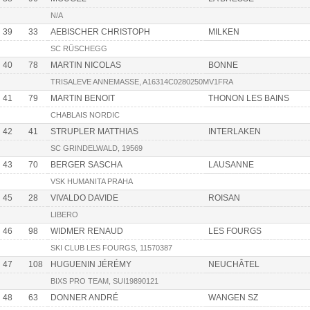
N/A
39
33
AEBISCHER CHRISTOPH
MILKEN
SC RÜSCHEGG
40
78
MARTIN NICOLAS
BONNE
TRISALEVE ANNEMASSE, A16314C0280250MV1FRA
41
79
MARTIN BENOIT
THONON LES BAINS
CHABLAIS NORDIC
42
41
STRUPLER MATTHIAS
INTERLAKEN
SC GRINDELWALD, 19569
43
70
BERGER SASCHA
LAUSANNE
VSK HUMANITA PRAHA
45
28
VIVALDO DAVIDE
ROISAN
LIBERO
46
98
WIDMER RENAUD
LES FOURGS
SKI CLUB LES FOURGS, 11570387
47
108
HUGUENIN JÉRÉMY
NEUCHÂTEL
BIXS PRO TEAM, SUI19890121
48
63
DONNER ANDRÉ
WANGEN SZ