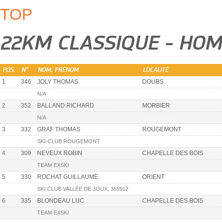
TOP
22KM CLASSIQUE - HO
POS.
N°
NOM, PRÉNOM
LOCALITÉ
1
346
JOLY THOMAS
DOUBS
N/A
2
352
BALLAND RICHARD
MORBIER
N/A
3
332
GRAF THOMAS
ROUGEMONT
SKI-CLUB ROUGEMONT
4
309
NEVEUX ROBIN
CHAPELLE DES BOIS
TEAM EXSKI
5
330
ROCHAT GUILLAUME
ORIENT
SKI CLUB VALLÉE DE JOUX, 365912
6
335
BLONDEAU LUC
CHAPELLE DES BOIS
TEAM EXSKI