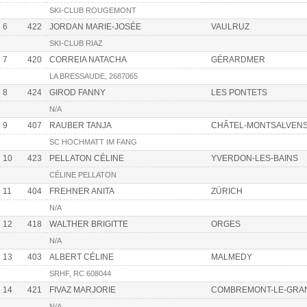
SKI-CLUB ROUGEMONT
6
422
JORDAN MARIE-JOSÉE
VAULRUZ
SKI-CLUB RIAZ
7
420
CORREIA NATACHA
GÉRARDMER
LA BRESSAUDE, 2687065
8
424
GIROD FANNY
LES PONTETS
N/A
9
407
RAUBER TANJA
CHÂTEL-MONTSALVEN
SC HOCHMATT IM FANG
10
423
PELLATON CÉLINE
YVERDON-LES-BAINS
CÉLINE PELLATON
11
404
FREHNER ANITA
ZÜRICH
N/A
12
418
WALTHER BRIGITTE
ORGES
N/A
13
403
ALBERT CÉLINE
MALMEDY
SRHF, RC 608044
14
421
FIVAZ MARJORIE
COMBREMONT-LE-GRA
N/A