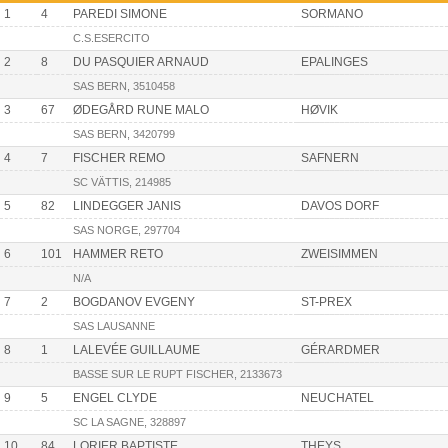
1
4
PAREDI SIMONE
SORMANO
C.S.ESERCITO
2
8
DU PASQUIER ARNAUD
EPALINGES
SAS BERN, 3510458
3
67
ØDEGÅRD RUNE MALO
HØVIK
SAS BERN, 3420799
4
7
FISCHER REMO
SAFNERN
SC VÄTTIS, 214985
5
82
LINDEGGER JANIS
DAVOS DORF
SAS NORGE, 297704
6
101
HAMMER RETO
ZWEISIMMEN
N/A
7
2
BOGDANOV EVGENY
ST-PREX
SAS LAUSANNE
8
1
LALEVÉE GUILLAUME
GÉRARDMER
BASSE SUR LE RUPT FISCHER, 2133673
9
5
ENGEL CLYDE
NEUCHATEL
SC LA SAGNE, 328897
10
84
LORIER BAPTISTE
THEYS