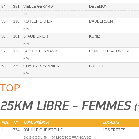
54
351
VIELLE GÉRARD
DELEMONT
IBCD
55
338
KOHLER DIDIER
L'AUBERSON
N/A
56
301
STAUB ERICH
KÖNIZ
N/A
57
315
JAQUES FERNAND
CORCELLES-CONCISE
N/A
58
329
CHABLAIX YANNICK
BULLET
N/A
TOP
25KM LIBRE - FEMMES
(
POS.
N°
NOM, PRÉNOM
LOCALITÉ
1
774
JOUILLE CHRISTELLE
LES FRÊTES
SKI'S COOL, 544434 LICENCE FRANCAISE