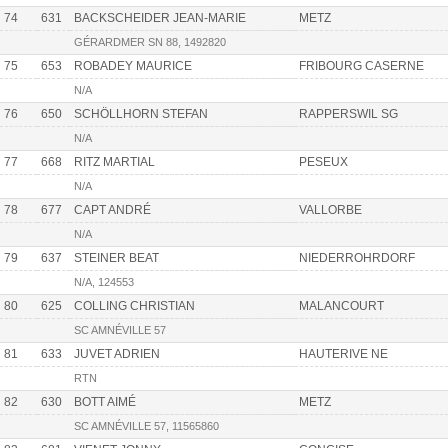
74
631
BACKSCHEIDER JEAN-MARIE
METZ
GÉRARDMER SN 88, 1492820
75
653
ROBADEY MAURICE
FRIBOURG CASERNE
N/A
76
650
SCHÖLLHORN STEFAN
RAPPERSWIL SG
N/A
77
668
RITZ MARTIAL
PESEUX
N/A
78
677
CAPT ANDRÉ
VALLORBE
N/A
79
637
STEINER BEAT
NIEDERROHRDORF
N/A, 124553
80
625
COLLING CHRISTIAN
MALANCOURT
SC AMNÉVILLE 57
81
633
JUVET ADRIEN
HAUTERIVE NE
RTN
82
630
BOTT AIMÉ
METZ
SC AMNÉVILLE 57, 11565860