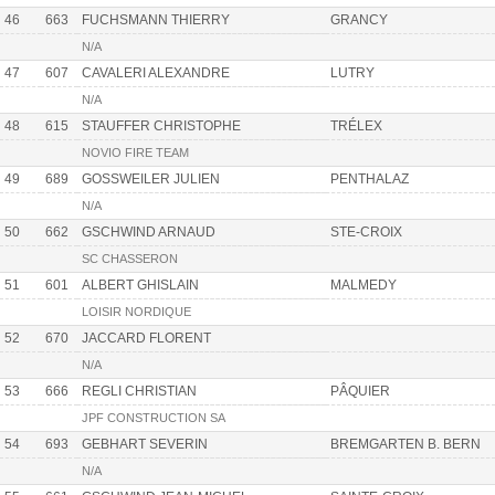
46
663
FUCHSMANN THIERRY
GRANCY
N/A
47
607
CAVALERI ALEXANDRE
LUTRY
N/A
48
615
STAUFFER CHRISTOPHE
TRÉLEX
NOVIO FIRE TEAM
49
689
GOSSWEILER JULIEN
PENTHALAZ
N/A
50
662
GSCHWIND ARNAUD
STE-CROIX
SC CHASSERON
51
601
ALBERT GHISLAIN
MALMEDY
LOISIR NORDIQUE
52
670
JACCARD FLORENT
N/A
53
666
REGLI CHRISTIAN
PÂQUIER
JPF CONSTRUCTION SA
54
693
GEBHART SEVERIN
BREMGARTEN B. BERN
N/A