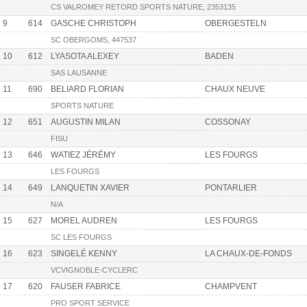
CS VALROMEY RETORD SPORTS NATURE, 2353135
9
614
GASCHE CHRISTOPH
OBERGESTELN
SC OBERGOMS, 447537
10
612
LYASOTA ALEXEY
BADEN
SAS LAUSANNE
11
690
BELIARD FLORIAN
CHAUX NEUVE
SPORTS NATURE
12
651
AUGUSTIN MILAN
COSSONAY
FISU
13
646
WATIEZ JÉRÉMY
LES FOURGS
LES FOURGS
14
649
LANQUETIN XAVIER
PONTARLIER
N/A
15
627
MOREL AUDREN
LES FOURGS
SC LES FOURGS
16
623
SINGELÉ KENNY
LA CHAUX-DE-FONDS
VCVIGNOBLE-CYCLERC
17
620
FAUSER FABRICE
CHAMPVENT
PRO SPORT SERVICE