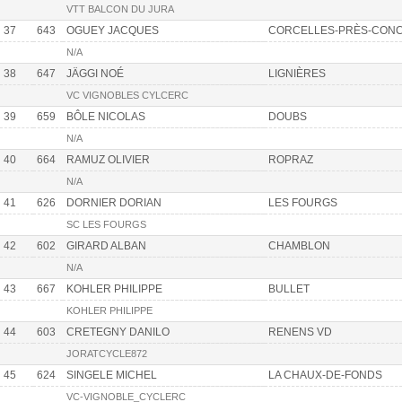
VTT BALCON DU JURA
37
643
OGUEY JACQUES
CORCELLES-PRÈS-CONC
N/A
38
647
JÄGGI NOÉ
LIGNIÈRES
VC VIGNOBLES CYLCERC
39
659
BÔLE NICOLAS
DOUBS
N/A
40
664
RAMUZ OLIVIER
ROPRAZ
N/A
41
626
DORNIER DORIAN
LES FOURGS
SC LES FOURGS
42
602
GIRARD ALBAN
CHAMBLON
N/A
43
667
KOHLER PHILIPPE
BULLET
KOHLER PHILIPPE
44
603
CRETEGNY DANILO
RENENS VD
JORATCYCLE872
45
624
SINGELE MICHEL
LA CHAUX-DE-FONDS
VC-VIGNOBLE_CYCLERC