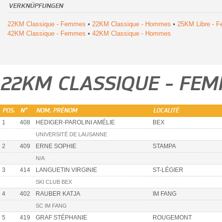
VERKNÜPFUNGEN
22KM Classique - Femmes
•
22KM Classique - Hommes
•
25KM Libre - 
42KM Classique - Femmes
•
42KM Classique - Hommes
22KM CLASSIQUE - FE
POS.
N°
NOM, PRÉNOM
LOCALITÉ
1
408
HEDIGER-PAROLINI AMÉLIE
BEX
UNIVERSITÉ DE LAUSANNE
2
409
ERNE SOPHIE
STAMPA
N/A
3
414
LANGUETIN VIRGINIE
ST-LÉGIER
SKI CLUB BEX
4
402
RAUBER KATJA
IM FANG
SC IM FANG
5
419
GRAF STÉPHANIE
ROUGEMONT