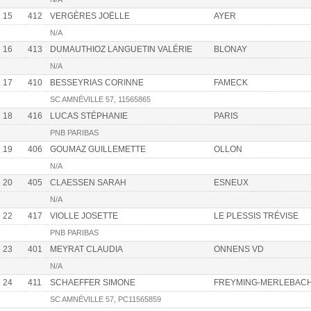
15
412
VERGÈRES JOËLLE
AYER
N/A
16
413
DUMAUTHIOZ LANGUETIN VALÉRIE
BLONAY
N/A
17
410
BESSEYRIAS CORINNE
FAMECK
SC AMNÉVILLE 57, 11565865
18
416
LUCAS STÉPHANIE
PARIS
PNB PARIBAS
19
406
GOUMAZ GUILLEMETTE
OLLON
N/A
20
405
CLAESSEN SARAH
ESNEUX
N/A
22
417
VIOLLE JOSETTE
LE PLESSIS TRÉVISE
PNB PARIBAS
23
401
MEYRAT CLAUDIA
ONNENS VD
N/A
24
411
SCHAEFFER SIMONE
FREYMING-MERLEBAC
SC AMNÉVILLE 57, PC11565859