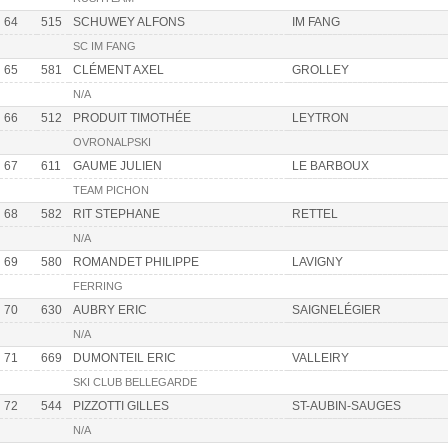
64
515
SCHUWEY ALFONS
IM FANG
SC IM FANG
65
581
CLÉMENT AXEL
GROLLEY
N/A
66
512
PRODUIT TIMOTHÉE
LEYTRON
OVRONALPSKI
67
611
GAUME JULIEN
LE BARBOUX
TEAM PICHON
68
582
RIT STEPHANE
RETTEL
N/A
69
580
ROMANDET PHILIPPE
LAVIGNY
FERRING
70
630
AUBRY ERIC
SAIGNELÉGIER
N/A
71
669
DUMONTEIL ERIC
VALLEIRY
SKI CLUB BELLEGARDE
72
544
PIZZOTTI GILLES
ST-AUBIN-SAUGES
N/A