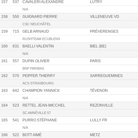
157
537
CAVALERI ALEXANDRE
LUTRY
N/A
158
550
GUIGNARD PIERRE
VILLENEUVE VD
CSC NEUCHÂTEL
159
715
GELB ARNAUD
PRÉVERENGES
RUSHTEAM ECUBLENS
160
631
BAELLI VALENTIN
BIEL (BE)
N/A
161
557
DUPIN OLIVIER
PARIS
BNP PARIBAS
162
570
PEIFFER THIERRY
SARREGUEMINES
ACS STRASBOURG
163
642
CHAMPION YANNICK
TÉVENON
N/A
164
523
RETTEL JEAN-MICCHEL
REZONVILLE
SC AMNÉVILLE 57
165
541
PURRO STÉPHANE
LULLY FR
N/A
166
522
BOTT AIMÉ
METZ