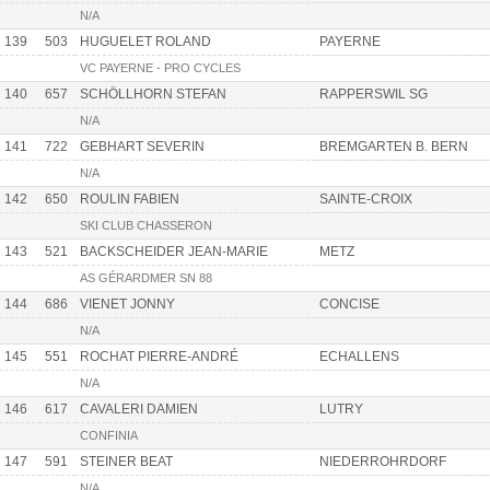
N/A
139
503
HUGUELET ROLAND
PAYERNE
VC PAYERNE - PRO CYCLES
140
657
SCHÖLLHORN STEFAN
RAPPERSWIL SG
N/A
141
722
GEBHART SEVERIN
BREMGARTEN B. BERN
N/A
142
650
ROULIN FABIEN
SAINTE-CROIX
SKI CLUB CHASSERON
143
521
BACKSCHEIDER JEAN-MARIE
METZ
AS GÉRARDMER SN 88
144
686
VIENET JONNY
CONCISE
N/A
145
551
ROCHAT PIERRE-ANDRÉ
ECHALLENS
N/A
146
617
CAVALERI DAMIEN
LUTRY
CONFINIA
147
591
STEINER BEAT
NIEDERROHRDORF
N/A