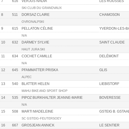
7
616
VERJUS NADIA
LES ROUSSES
SKI CLUB DU GRANDVAUX
8
511
DORSAZ CLAIRE
CHAMOSON
OVRONALPSKI
9
615
PELLATON CÉLINE
YVERDON-LES-B
N/A
10
632
DARMEY SYLVIE
SAINT CLAUDE
HAUT JURA SKI
11
634
COCHET CAMILLE
DELÉMONT
N/A
12
645
PFAMMATTER PRISKA
GLIS
ALPEC
13
540
BLATTER HELEN
LIEBISTORF
MAHU BIKE AND SPORT SHOP
14
535
PIPOZ BURKHALTER JEANNE-MARIE
BOVERESSE
N/A
15
508
MARTI MADELEINE
GSTEIG B. GSTAA
SC GSTEIG-FEUTERSOEY
16
667
GROSJEAN ANNICK
LE SENTIER