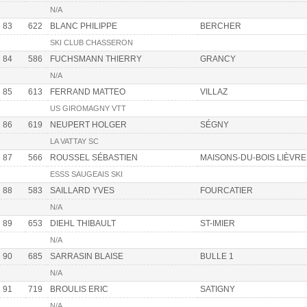
N/A
83
622
BLANC PHILIPPE
BERCHER
SKI CLUB CHASSERON
84
586
FUCHSMANN THIERRY
GRANCY
N/A
85
613
FERRAND MATTEO
VILLAZ
US GIROMAGNY VTT
86
619
NEUPERT HOLGER
SÉGNY
LA VATTAY SC
87
566
ROUSSEL SÉBASTIEN
MAISONS-DU-BOIS LIÈVR
ESSS SAUGEAIS SKI
88
583
SAILLARD YVES
FOURCATIER
N/A
89
653
DIEHL THIBAULT
ST-IMIER
N/A
90
685
SARRASIN BLAISE
BULLE 1
N/A
91
719
BROULIS ERIC
SATIGNY
N/A