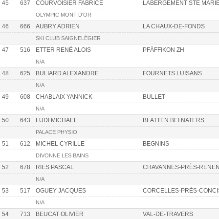
45
637
COURVOISIER FABRICE
LABERGEMENT STE MARI
OLYMPIC MONT D'OR
46
666
AUBRY ADRIEN
LA CHAUX-DE-FONDS
SKI CLUB SAIGNELÉGIER
47
516
ETTER RENÉ ALOIS
PFÄFFIKON ZH
N/A
48
625
BULIARD ALEXANDRE
FOURNETS LUISANS
N/A
49
608
CHABLAIX YANNICK
BULLET
N/A
50
643
LUDI MICHAEL
BLATTEN BEI NATERS
PALACE PHYSIO
51
612
MICHEL CYRILLE
BEGNINS
DIVONNE LES BAINS
52
678
RIES PASCAL
CHAVANNES-PRÈS-RENE
N/A
53
517
OGUEY JACQUES
CORCELLES-PRÈS-CONCI
N/A
54
713
BEUCAT OLIVIER
VAL-DE-TRAVERS