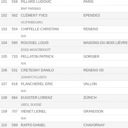
101
558
PILLARD LUDOVIC
PARIS
BNP PARIBAS
102
562
CLÉMENT YVES
EPENDES
VC/FRIBOURG
103
554
CHIFFELLE CHRISTIAN
RENENS
N/A
104
595
ROUSSEL LOUIS
MAISONS-DU-BOIS LIÈVR
ESSS MONTBENOÏT
105
720
PELLATON PATRICK
GORGIER
N/A
106
531
CRETEGNY DANILO
RENENS VD
JORATCYCLE872
107
618
PLANCHEREL ERIC
VALLON
N/A
108
684
EUGSTER LORENZ
ZÜRICH
UBOL SUISSE
109
707
VIENET LIONEL
GRANDSON
N/A
110
599
RAFFO DANIEL
CHAVORNAY