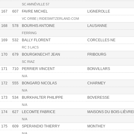
SC AMNÉVILLE 57
167
607
FAVRE MICHEL
LIGNEROLLE
VC ORBE | RIDESWITZERLAND.COM
168
578
BOURHIS ANTOINE
LAUSANNE
FERRING
169
532
BALLY FLORENT
CORCELLES NE
RC 3 LACS
170
679
BOURGKNECHT JEAN
FRIBOURG
SC RIAZ
171
710
PERRIER VINCENT
BONVILLARS
N/A
172
555
BONGARD NICOLAS
CHARMEY
N/A
173
534
BURKHALTER PHILIPPE
BOVERESSE
N/A
174
627
LECOMTE FABRICE
MAISONS DU BOIS-LIÈVR
N/A
175
609
SPERANDIO THIERRY
MONTHEY
N/A