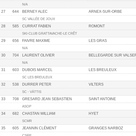
N/A
27
644
BERNEY ALEC
ARNEX-SUR-ORBE
SC VALLÉE DE JOUX
28
585
CURRAT FABIEN
ROMONT
SKI-CLUB GRATTAVACHE-LE CRÊT
29
656
FAIVRE MAXIME
LES GRAS
N/A
30
704
LAURENT OLIVIER
BELLEGARDE SUR VALSE
N/A
31
603
DUBOIS MARCEL
LES BREULEUX
SC LES BREULEUX
32
538
DURRER PETER
VILTERS
SC - VÄTTIS
33
708
GRESARD JEAN SEBASTIEN
SAINT ANTOINE
ASOP
34
682
CHASTAN WILLIAM
HYET
SCMR
35
605
JEANNIN CLÉMENT
GRANGES NARBOZ
CSRP