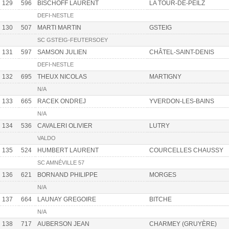
129
596
BISCHOFF LAURENT
LA TOUR-DE-PEILZ
DEFI-NESTLE
130
507
MARTI MARTIN
GSTEIG
SC GSTEIG-FEUTERSOEY
131
597
SAMSON JULIEN
CHÂTEL-SAINT-DENIS
DEFI-NESTLE
132
695
THEUX NICOLAS
MARTIGNY
N/A
133
665
RACEK ONDREJ
YVERDON-LES-BAINS
N/A
134
536
CAVALERI OLIVIER
LUTRY
VALDO
135
524
HUMBERT LAURENT
COURCELLES CHAUSSY
SC AMNÉVILLE 57
136
621
BORNAND PHILIPPE
MORGES
N/A
137
664
LAUNAY GREGOIRE
BITCHE
N/A
138
717
AUBERSON JEAN
CHARMEY (GRUYÈRE)