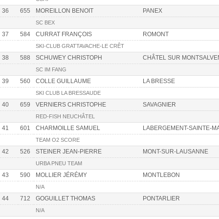
36
655
MOREILLON BENOIT
PANEX
SC BEX
37
584
CURRAT FRANÇOIS
ROMONT
SKI-CLUB GRATTAVACHE-LE CRÊT
38
588
SCHUWEY CHRISTOPH
CHÂTEL SUR MONTSALVE
SC IM FANG
39
560
COLLE GUILLAUME
LA BRESSE
SKI CLUB LA BRESSAUDE
40
659
VERNIERS CHRISTOPHE
SAVAGNIER
RED-FISH NEUCHÂTEL
41
601
CHARMOILLE SAMUEL
LABERGEMENT-SAINTE-M
TEAM O2 SCORE
42
526
STEINER JEAN-PIERRE
MONT-SUR-LAUSANNE
URBA PNEU TEAM
43
590
MOLLIER JÉRÉMY
MONTLEBON
N/A
44
712
GOGUILLET THOMAS
PONTARLIER
N/A