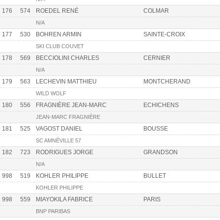
176
574
ROEDEL RENÉ
COLMAR
N/A
177
530
BOHREN ARMIN
SAINTE-CROIX
SKI CLUB COUVET
178
569
BECCIOLINI CHARLES
CERNIER
N/A
179
563
LECHEVIN MATTHIEU
MONTCHERAND
WILD WOLF
180
556
FRAGNIÈRE JEAN-MARC
ECHICHENS
JEAN-MARC FRAGNIÈRE
181
525
VAGOST DANIEL
BOUSSE
SC AMNÉVILLE 57
182
723
RODRIGUES JORGE
GRANDSON
N/A
998
519
KOHLER PHILIPPE
BULLET
KOHLER PHILIPPE
998
559
MIAYOKILA FABRICE
PARIS
BNP PARIBAS