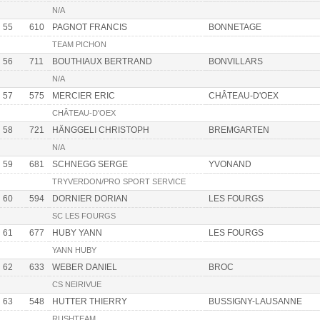
N/A
55
610
PAGNOT FRANCIS
BONNETAGE
TEAM PICHON
56
711
BOUTHIAUX BERTRAND
BONVILLARS
N/A
57
575
MERCIER ERIC
CHÂTEAU-D'OEX
CHÂTEAU-D'OEX
58
721
HÄNGGELI CHRISTOPH
BREMGARTEN
N/A
59
681
SCHNEGG SERGE
YVONAND
TRYVERDON/PRO SPORT SERVICE
60
594
DORNIER DORIAN
LES FOURGS
SC LES FOURGS
61
677
HUBY YANN
LES FOURGS
YANN HUBY
62
633
WEBER DANIEL
BROC
CS NEIRIVUE
63
548
HUTTER THIERRY
BUSSIGNY-LAUSANNE
RUSHTEAM