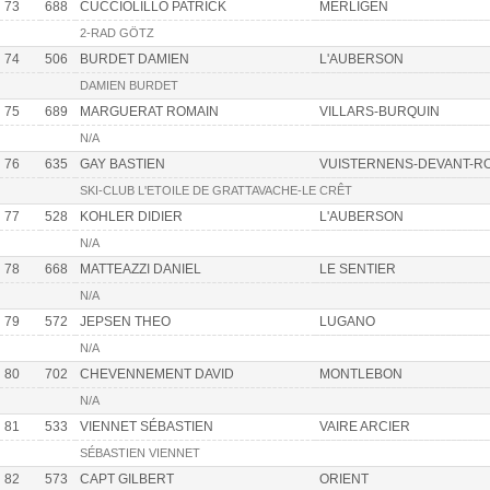
73
688
CUCCIOLILLO PATRICK
MERLIGEN
2-RAD GÖTZ
74
506
BURDET DAMIEN
L'AUBERSON
DAMIEN BURDET
75
689
MARGUERAT ROMAIN
VILLARS-BURQUIN
N/A
76
635
GAY BASTIEN
VUISTERNENS-DEVANT-R
SKI-CLUB L'ETOILE DE GRATTAVACHE-LE CRÊT
77
528
KOHLER DIDIER
L'AUBERSON
N/A
78
668
MATTEAZZI DANIEL
LE SENTIER
N/A
79
572
JEPSEN THEO
LUGANO
N/A
80
702
CHEVENNEMENT DAVID
MONTLEBON
N/A
81
533
VIENNET SÉBASTIEN
VAIRE ARCIER
SÉBASTIEN VIENNET
82
573
CAPT GILBERT
ORIENT