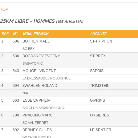
TOP
25KM LIBRE - HOMMES
(195 ATHLETEN)
POS.
N°
NOM, PRÉNOM
LOCALITÉ
1
606
BOHREN MAËL
ST-TRIPHON
SC BEX
2
636
BOGDANOV EVGENY
ST-PREX
SAS/ATOMIC
3
543
MOUGEL VINCENT
SAPOIS
LA BRESSAUDE / ROSSIGNOL
4
694
ZWAHLEN ROLAND
TRIMSTEIN
N/A
5
663
ESSEIVA PHILIP
GIVRINS
SKI CLUB BEX/ROSSIGNOL
6
700
PRALONG MARC
ORSIÈRES
SC VAL FERRET
7
692
BERNEY GILLES
LE SENTIER
WANNER CYCLES