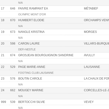
N/A
17
646
FAIVRE RAMPANT EA
MÉTABIEF
OLYMPIC MONT D'OR
18
670
HUMBERT ELODIE
ORCHAMPS VEN
N/A
19
673
NANGLE KRISTINA
MORGES
N/A
20
598
CARON LAURE
VILLARS-BURQUI
DEFI-NESTLE
21
674
GROSJEAN BOURGUIGNON SANDRINE
AVULLY
N/A
22
529
PAGE MARIE-ANNE
LAUSANNE
FOOTING CLUB LAUSANNE
23
576
BOUTIN CAROLE
LA CHAUX DE FO
N/A
24
662
MOUGEY MARINE
CORCELLES-LE-
N/A
999
539
BERTOCCHI SILVIE
VEVEY
N/A