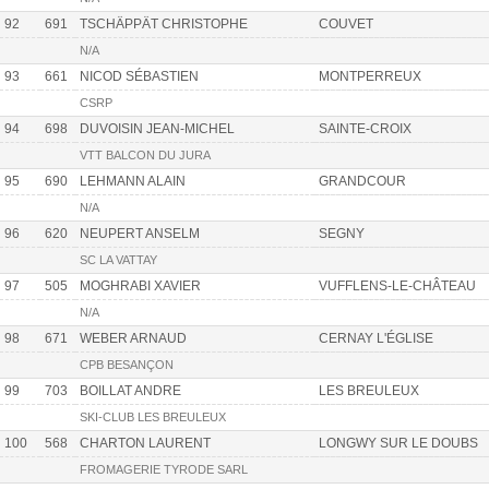
92
691
TSCHÄPPÄT CHRISTOPHE
COUVET
N/A
93
661
NICOD SÉBASTIEN
MONTPERREUX
CSRP
94
698
DUVOISIN JEAN-MICHEL
SAINTE-CROIX
VTT BALCON DU JURA
95
690
LEHMANN ALAIN
GRANDCOUR
N/A
96
620
NEUPERT ANSELM
SEGNY
SC LA VATTAY
97
505
MOGHRABI XAVIER
VUFFLENS-LE-CHÂTEAU
N/A
98
671
WEBER ARNAUD
CERNAY L'ÉGLISE
CPB BESANÇON
99
703
BOILLAT ANDRE
LES BREULEUX
SKI-CLUB LES BREULEUX
100
568
CHARTON LAURENT
LONGWY SUR LE DOUBS
FROMAGERIE TYRODE SARL