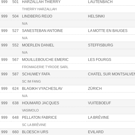
999
501
HARZALLAH THIERRY
LAUTENBACH
THIERRY HARZALLAH
999
504
LINDBERG REIJO
HELSINKI
N/A
999
527
SANESTEBAN ANTOINE
LA MOTTE EN BAUGES
N/A
999
552
MOERLEN DANIEL
STEFFISBURG
N/A
999
567
MOUILLEBOUCHE EMERIC
LES FOURGS
FROMAGERIE TYRODE SARL
999
587
SCHUWEY FAFA
CHATEL SUR MONTSALVE
SC IM FANG
999
624
BLAGIKH VYACHESLAV
ZÜRICH
N/A
999
638
HOUMARD JACQUES
VUITEBOEUF
VASIMOLO
999
648
PELLATON FABRICE
LA BRÉVINE
SC LA BRÉVINE
999
660
BLOESCH URS
EVILARD