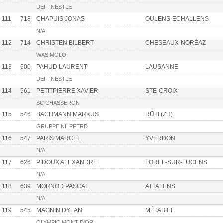
DEFI-NESTLE
111
718
CHAPUIS JONAS
OULENS-ECHALLENS
N/A
112
714
CHRISTEN BILBERT
CHESEAUX-NORÉAZ
WASIMOLO
113
600
PAHUD LAURENT
LAUSANNE
DEFI-NESTLE
114
561
PETITPIERRE XAVIER
STE-CROIX
SC CHASSERON
115
546
BACHMANN MARKUS
RÜTI (ZH)
GRUPPE NILPFERD
116
547
PARIS MARCEL
YVERDON
N/A
117
626
PIDOUX ALEXANDRE
FOREL-SUR-LUCENS
N/A
118
639
MORNOD PASCAL
ATTALENS
N/A
119
545
MAGNIN DYLAN
MÉTABIEF
OLYMPIC MONT D'OR