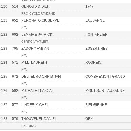
120
514
GENOUD DIDIER
1747
PRO CYCLE PAYERNE
121
652
PERONATO GIUSEPPE
LAUSANNE
N/A
122
602
LEMAIRE PATRICK
PONTARLIER
CSRPONTARLIER
123
705
ZADORY FABIAN
ESSERTINES
N/A
124
571
MILLI LAURENT
ROSHEIM
N/A
125
672
DELPÉDRO CHRISTIAN
COMBREMONT-GRAND
N/A
126
502
MICHALET PASCAL
MONT-SUR-LAUSANNE
N/A
127
577
LINDER MICHEL
BIEL/BIENNE
N/A
128
579
THOUVENEL DANIEL
GEX
FERRING