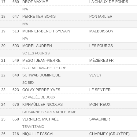
17
680
DROZ MAXIME
LA CHAUX-DE-FONDS
N/A
18
647
PERRETIER BORIS
PONTARLIER
N/A
19
513
MONNIER-BENOIT SYLVAIN
MALBUISSON
N/A
20
593
MOREL AUDREN
LES FOURGS
SC LES FOURGS
21
549
MESOT JEAN-PIERRE
MÉZIÈRES FR
SC GRATTAVACHE -LE-CRÊT
22
640
SCHWAB DOMINIQUE
VEVEY
SC BEX
23
623
GOLAY PIERRE-YVES
LE SENTIER
SC VALLÉE DE JOUX
24
676
KIPFMÜLLER NICOLAS
MONTREUX
LAUSANNE-SPORTS ATHLÉTISME
25
658
VERNIERS MICHAËL
SAVAGNIER
TEAM TZAMO
26
716
NIQUILLE PASCAL
CHARMEY (GRUYÈRE)