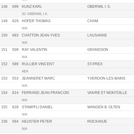
148
699
KUNZ KARL
OBERWIL I. S.
SC OBERWIL I.S.
149
629
HOFER THOMAS
CHAM
N/A
150
683
CHATTON JEAN-YVES
LAUSANNE
N/A
151
509
RAY VALENTIN
GRANDSON
N/A
152
589
RULLIER VINCENT
ST-PREX
AEA
153
553
JEANNERET MARC
YVERDON-LES-BAINS
N/A
154
614
FERRAND JEAN FRANCOIS
VAIVRE ET MONTOILLE
N/A
155
628
STAMPFLI DANIEL
WANGEN B. OLTEN
N/A
156
564
HEIJSTER PETER
ROCKANJE
N/A