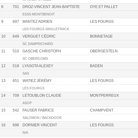
8
701
DROZ-VINCENT JEAN-BAPTISTE
OYE ET PALLET
ESSS MONTBENOIT
9
697
MANTEZ ADRIEN
LES FOURGS
LES FOURGS SINGLETRACK
10
649
VERGUET CÉDRIC
BONNETAGE
SC DAMPRICHARD
11
510
GASCHE CHRISTOPH
OBERGESTELN
SC OBERGOMS
12
518
LYASOTA ALEXEY
BADEN
SAS
13
651
WATIEZ JÉRÉMY
LES FOURGS
LES FOURGS
14
709
LETOUBLON CLAUDE
MONTPERREUX
ASOP
15
542
FAUSER FABRICE
CHAMPVENT
SALOMON / BACKDOOR
16
696
DORNIER VINCENT
LES FOURGS
N/A