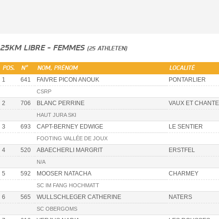
25KM LIBRE - FEMMES
(25 ATHLETEN)
POS.
N°
NOM, PRÉNOM
LOCALITÉ
1
641
FAIVRE PICON ANOUK
PONTARLIER
CSRP
2
706
BLANC PERRINE
VAUX ET CHANT
HAUT JURA SKI
3
693
CAPT-BERNEY EDWIGE
LE SENTIER
FOOTING VALLÉE DE JOUX
4
520
ABAECHERLI MARGRIT
ERSTFEL
N/A
5
592
MOOSER NATACHA
CHARMEY
SC IM FANG HOCHMATT
6
565
WULLSCHLEGER CATHERINE
NATERS
SC OBERGOMS