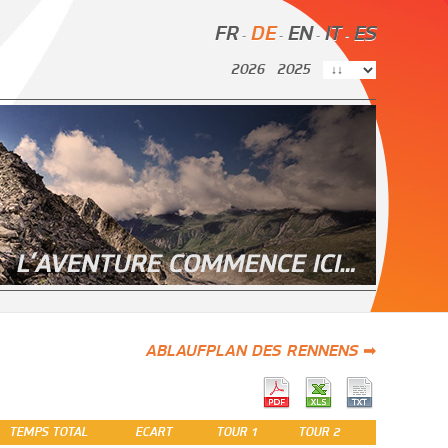
FR
DE
EN
IT
ES
-
-
-
-
2026
2025
ABLAUFPLAN DES RENNENS ➡
TEMPS TOTAL
ECART
TOUR 1
TOUR 2