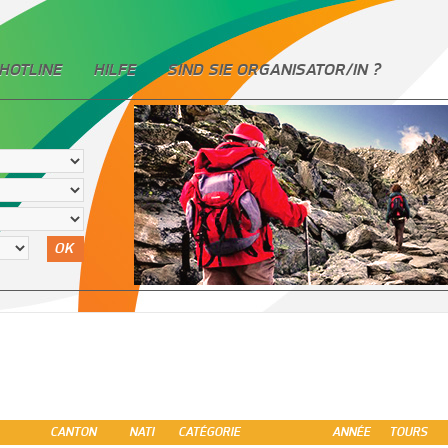
HOTLINE
HILFE
SIND SIE ORGANISATOR/IN ?
OK
CANTON
NATI
CATÉGORIE
ANNÉE
TOURS