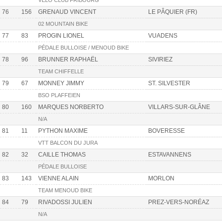
VELO CLUB FRIBOURG
76
156
GRENAUD VINCENT
LE PÂQUIER (FR)
02 MOUNTAIN BIKE
77
83
PROGIN LIONEL
VUADENS
PÉDALE BULLOISE / MENOUD BIKE
78
96
BRUNNER RAPHAËL
SIVIRIEZ
TEAM CHIFFELLE
79
67
MONNEY JIMMY
ST. SILVESTER
BSO PLAFFEIEN
80
160
MARQUES NORBERTO
VILLARS-SUR-GLÂNE
N/A
81
11
PYTHON MAXIME
BOVERESSE
VTT BALCON DU JURA
82
32
CAILLE THOMAS
ESTAVANNENS
PÉDALE BULLOISE
83
143
VIENNE ALAIN
MORLON
TEAM MENOUD BIKE
84
79
RIVADOSSI JULIEN
PREZ-VERS-NORÉAZ
N/A