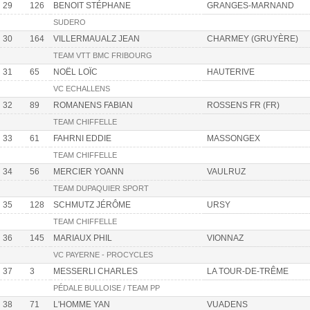
29
126
BENOIT STÉPHANE
GRANGES-MARNAND
SUDERO
30
164
VILLERMAUALZ JEAN
CHARMEY (GRUYÈRE)
TEAM VTT BMC FRIBOURG
31
65
NOËL LOÏC
HAUTERIVE
VC ECHALLENS
32
89
ROMANENS FABIAN
ROSSENS FR (FR)
TEAM CHIFFELLE
33
61
FAHRNI EDDIE
MASSONGEX
TEAM CHIFFELLE
34
56
MERCIER YOANN
VAULRUZ
TEAM DUPAQUIER SPORT
35
128
SCHMUTZ JÉRÔME
URSY
TEAM CHIFFELLE
36
145
MARIAUX PHIL
VIONNAZ
VC PAYERNE - PROCYCLES
37
3
MESSERLI CHARLES
LA TOUR-DE-TRÊME
PÉDALE BULLOISE / TEAM PP
38
71
L'HOMME YAN
VUADENS