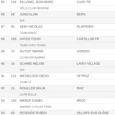
85
118
PILLONEL JEAN-MARC
CUGY FR
VÉLO-CLUB PAYERNE
86
68
JUNG ALAIN
BERN
N/A
87
92
AEBY NICOLAS
PLAFFEIEN
TEAM MAHU
88
169
HAYOZ YOURI
CHÂTILLON FR
TEAM UVEX TESAG
89
75
DUTOIT SWANN
SORENS
O2 MOUNTAINBIKE
90
16
SCHMID MELVIN
LAVEY-VILLAGE
N/A
91
131
MICHELOUD DIEGO
VETROZ
TEAM 17
92
21
ROUILLER MALIK
RIAZ
LA PB BULLE
93
150
WEBER DANIEL
BROC
ANDREY CYCLES TREK
94
60
RESENDE RUBEN
VILLARS-SUR-GLÂNE