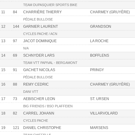
TEAM DUPASQUIER SPORTS BIKE
11
84
CHARRIÈRE THIERRY
CHARMEY (GRUYÈRE)
PÉDALE BULLOISE
12
144
GARNIER LAURENT
GRANDSON
CYCLES PACHE / ACN
13
97
JACOT DOMINIQUE
LA ROCHE
N/A
14
69
SCHNYDER LARS
BOFFLENS
TEAM VTT PAPIVAL - BERGAMONT
15
91
GACHET NICOLAS
PRINGY
PÉDALE BULLOISE
16
88
REMY CEDRIC
CHARMEY (GRUYÈRE)
DANI VTT
17
73
AEBISCHER LEON
ST. URSEN
BIG FRIENDS / BSO PLAFFEIEN
18
82
CARREL JOHANN
VILLARVOLARD
CYCLES PACHE
19
121
DANIEL CHRISTOPHE
MARSENS