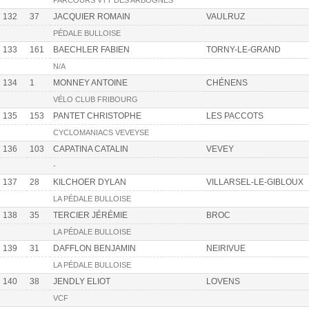
PARCOURS VTT DES ARBOGNES
132
37
JACQUIER ROMAIN
VAULRUZ
PÉDALE BULLOISE
133
161
BAECHLER FABIEN
TORNY-LE-GRAND
N/A
134
1
MONNEY ANTOINE
CHÉNENS
VÉLO CLUB FRIBOURG
135
153
PANTET CHRISTOPHE
LES PACCOTS
CYCLOMANIACS VEVEYSE
136
103
CAPATINA CATALIN
VEVEY
-
137
28
KILCHOER DYLAN
VILLARSEL-LE-GIBLOUX
LA PÉDALE BULLOISE
138
35
TERCIER JÉRÉMIE
BROC
LA PÉDALE BULLOISE
139
31
DAFFLON BENJAMIN
NEIRIVUE
LA PÉDALE BULLOISE
140
38
JENDLY ELIOT
LOVENS
VCF