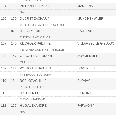
PÉDALE BULLOISE
104
108
PICCAND STÉPHAN
MARSENS
N/A
105
170
DUCRET ZACHARY
MUNCHENWILER
VÉLO CLUB PAYERNE PRO-CYCLES
106
87
DERVEY ERIC
HAUTEVILLE
THOEMUS VELOSHOP
107
140
KILCHOER PHILIPPE
VILLARSEL-LE-GIBLOUX
TEAM MENOUD BIKE - PB BULLE
108
157
CHAVAILLAZ HONORÉ
SOMMENTIER
CHIFFELLE
109
122
PYTHON SÉBASTIEN
BOVERESSE
VTT BALCON DU JURA
110
18
BORLOZ ACHILLE
BLONAY
PÉDALE BULLOISE
111
19
DAFFLON LUC
ROMONT
O2MOUNTAINBIKE
112
127
HUG ALEXANDRE
FARVAGNY
N/A