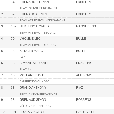
1
64
CHENAUX FLORIAN
FRIBOURG
TEAM PAPIVAL BERGAMONT
2
59
CHENAUX ADRIEN
FRIBOURG
TEAM VTT PAPIVAL - BERGAMONT
3
159
HERTLING ARNAUD
MAGNEDENS
TEAM VTT BMC FRIBOURG
4
70
L'HOMME LÉO
BULLE
TEAM VTT BMC FRIBOURG
5
130
SLINGER MARC
BULLE
LAPB
6
93
BRYAND ALEXANDRE
PRANGINS
TEAM 17
7
10
MOLLARD DAVID
ALTERSWIL
BIGFRIENDS.CH / BSO
8
63
GRAND ANTHONY
RIAZ
TEAM PAPIVAL BERGAMONT
9
58
GREMAUD SIMON
ROSSENS
VÉLO CLUB FRIBOURG
10
101
FLÜCK VINCENT
HAUTEVILLE