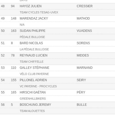
LA PB
48
94
HAYOZ JULIEN
CRESSIER
TEAM CYCLES TESAG-UVEX
49
148
MARENDAZ JACKY
MATHOD
N/A
50
163
SUDAN PHILIPPE
VUADENS
PÉDALE BULLOISE
51
8
BARD NICOLAS
SORENS
LA PÉDALE BULLOISE
52
78
REYNAUD LUCIEN
MIDDES
TEAM CHIFFELLE
53
110
GALLEY STÉPHANE
MARNAND
VÉLO CLUB PAYERNE
54
155
PILLONEL ADRIEN
SEIRY
VC PAYERNE - PROCYCLES
55
165
HIRSCHI GAËTAN
PÉRY
GREENHILLBIKERS
56
5
BOSCHUNG JEREMY
BULLE
TEAM ALOUETTES