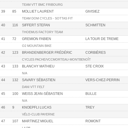
TEAM VTT BMC FRIBOURG
39
85
MOLLIET LAURENT
GIVISIEZ
TEAM DOM CYCLES - SOTTAS FIT
40
116
SIFFERT STEFAN
SCHMITTEN
THOEMUS FACTORY TEAM
41
72
GREMION FABIEN
LA TOUR DE TREME
O2 MOUNTAIN BIKE
42
123
BRANDENBERGER FRÉDÉRIC
CORBIÈRES
CYCLES PACHE/VCCMORTEAU-MONTBENOÎT
43
133
BLANCHY MATHIEU
STE CROIX
N/A
44
132
SAVARY SÉBASTIEN
VERS-CHEZ-PERRIN
DANI VTT FELT
45
100
WEISS JEAN-SÉBASTIEN
BULLE
N/A
46
9
KNOEPFLI LUCAS
TREY
VÉLO-CLUB PAYERNE
47
107
MARTINEZ MIGUEL
ROMONT