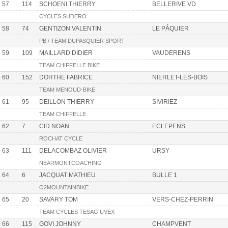
57
114
SCHOENI THIERRY
BELLERIVE VD
CYCLES SUDERO
58
74
GENTIZON VALENTIN
LE PÂQUIER
PB / TEAM DUPASQUIER SPORT
59
109
MAILLARD DIDIER
VAUDERENS
TEAM CHIFFELLE BIKE
60
152
DORTHE FABRICE
NIERLET-LES-BOIS
TEAM MENOUD-BIKE
61
95
DEILLON THIERRY
SIVIRIEZ
TEAM CHIFFELLE
62
7
CID NOAN
ECLEPENS
ROCHAT CYCLE
63
111
DELACOMBAZ OLIVIER
URSY
NEARMONTCOACHING
64
6
JACQUAT MATHIEU
BULLE 1
O2MOUNTAINBIKE
65
20
SAVARY TOM
VERS-CHEZ-PERRIN
TEAM CYCLES TESAG UVEX
66
115
GOVI JOHNNY
CHAMPVENT