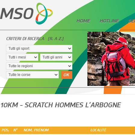
HOME
HOTLINE
SE
CRITERI DI RICERCA
[R. A Z.]
OK
10KM - SCRATCH HOMMES L’ARBOGNE
POS.
N°
NOM, PRÉNOM
LOCALITÉ