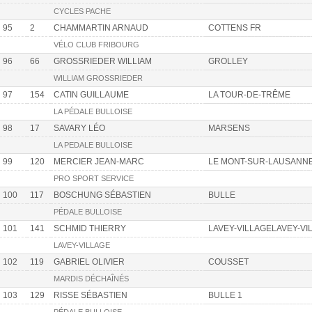
CYCLES PACHE
95
2
CHAMMARTIN ARNAUD
COTTENS FR
VÉLO CLUB FRIBOURG
96
66
GROSSRIEDER WILLIAM
GROLLEY
WILLIAM GROSSRIEDER
97
154
CATIN GUILLAUME
LA TOUR-DE-TRÊME
LA PÉDALE BULLOISE
98
17
SAVARY LÉO
MARSENS
LA PEDALE BULLOISE
99
120
MERCIER JEAN-MARC
LE MONT-SUR-LAUSANN
PRO SPORT SERVICE
100
117
BOSCHUNG SÉBASTIEN
BULLE
PÉDALE BULLOISE
101
141
SCHMID THIERRY
LAVEY-VILLAGELAVEY-VI
LAVEY-VILLAGE
102
119
GABRIEL OLIVIER
COUSSET
MARDIS DÉCHAÎNÉS
103
129
RISSE SÉBASTIEN
BULLE 1