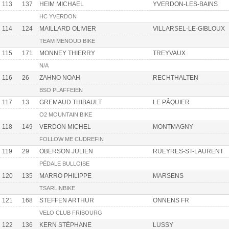
113
137
HEIM MICHAEL
YVERDON-LES-BAINS
HC YVERDON
114
124
MAILLARD OLIVIER
VILLARSEL-LE-GIBLOUX
TEAM MENOUD BIKE
115
171
MONNEY THIERRY
TREYVAUX
N/A
116
26
ZAHNO NOAH
RECHTHALTEN
BSO PLAFFEIEN
117
13
GREMAUD THIBAULT
LE PÂQUIER
O2 MOUNTAIN BIKE
118
149
VERDON MICHEL
MONTMAGNY
FOLLOW ME CUDREFIN
119
29
OBERSON JULIEN
RUEYRES-ST-LAURENT
PÉDALE BULLOISE
120
135
MARRO PHILIPPE
MARSENS
TSARLINBIKE
121
168
STEFFEN ARTHUR
ONNENS FR
VELO CLUB FRIBOURG
122
136
KERN STÉPHANE
LUSSY