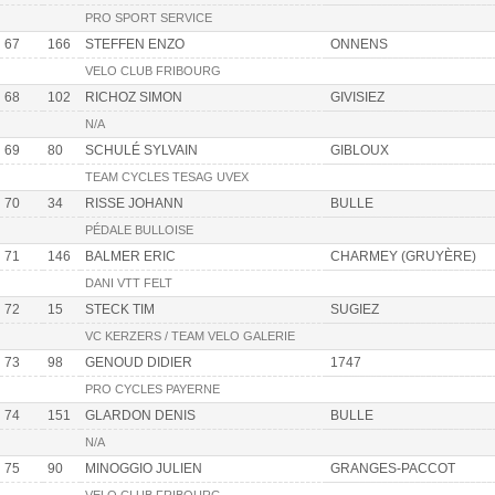
PRO SPORT SERVICE
67
166
STEFFEN ENZO
ONNENS
VELO CLUB FRIBOURG
68
102
RICHOZ SIMON
GIVISIEZ
N/A
69
80
SCHULÉ SYLVAIN
GIBLOUX
TEAM CYCLES TESAG UVEX
70
34
RISSE JOHANN
BULLE
PÉDALE BULLOISE
71
146
BALMER ERIC
CHARMEY (GRUYÈRE)
DANI VTT FELT
72
15
STECK TIM
SUGIEZ
VC KERZERS / TEAM VELO GALERIE
73
98
GENOUD DIDIER
1747
PRO CYCLES PAYERNE
74
151
GLARDON DENIS
BULLE
N/A
75
90
MINOGGIO JULIEN
GRANGES-PACCOT