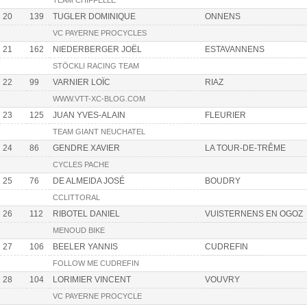
TEAM CHIFFELLE
20
139
TUGLER DOMINIQUE
ONNENS
VC PAYERNE PROCYCLES
21
162
NIEDERBERGER JOËL
ESTAVANNENS
STÖCKLI RACING TEAM
22
99
VARNIER LOÏC
RIAZ
WWW.VTT-XC-BLOG.COM
23
125
JUAN YVES-ALAIN
FLEURIER
TEAM GIANT NEUCHATEL
24
86
GENDRE XAVIER
LA TOUR-DE-TRÊME
CYCLES PACHE
25
76
DE ALMEIDA JOSÉ
BOUDRY
CCLITTORAL
26
112
RIBOTEL DANIEL
VUISTERNENS EN OGOZ
MENOUD BIKE
27
106
BEELER YANNIS
CUDREFIN
FOLLOW ME CUDREFIN
28
104
LORIMIER VINCENT
VOUVRY
VC PAYERNE PROCYCLE