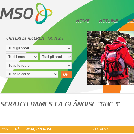
HOME
HOTLINE
SE
CRITERI DI RICERCA
[R. A Z.]
OK
SCRATCH DAMES LA GLÂNOISE "GBC 3"
POS.
N°
NOM, PRÉNOM
LOCALITÉ