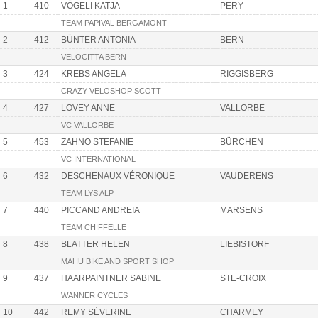
1
410
VÖGELI KATJA
PERY
TEAM PAPIVAL BERGAMONT
2
412
BÜNTER ANTONIA
BERN
VELOCITTA BERN
3
424
KREBS ANGELA
RIGGISBERG
CRAZY VELOSHOP SCOTT
4
427
LOVEY ANNE
VALLORBE
VC VALLORBE
5
453
ZAHNO STEFANIE
BÜRCHEN
VC INTERNATIONAL
6
432
DESCHENAUX VÉRONIQUE
VAUDERENS
TEAM LYS ALP
7
440
PICCAND ANDREIA
MARSENS
TEAM CHIFFELLE
8
438
BLATTER HELEN
LIEBISTORF
MAHU BIKE AND SPORT SHOP
9
437
HAARPAINTNER SABINE
STE-CROIX
WANNER CYCLES
10
442
REMY SÉVERINE
CHARMEY