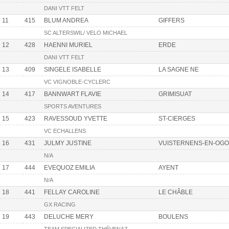
DANI VTT FELT
11
415
BLUM ANDREA
GIFFERS
SC ALTERSWIL/ VELO MICHAEL
12
428
HAENNI MURIEL
ERDE
DANI VTT FELT
13
409
SINGELE ISABELLE
LA SAGNE NE
VC VIGNOBLE-CYCLERC
14
417
BANNWART FLAVIE
GRIMISUAT
SPORTS AVENTURES
15
423
RAVESSOUD YVETTE
ST-CIERGES
VC ECHALLENS
16
431
JULMY JUSTINE
VUISTERNENS-EN-OGO
N/A
17
444
EVEQUOZ EMILIA
AYENT
N/A
18
441
FELLAY CAROLINE
LE CHÂBLE
GX RACING
19
443
DELUCHE MERY
BOULENS