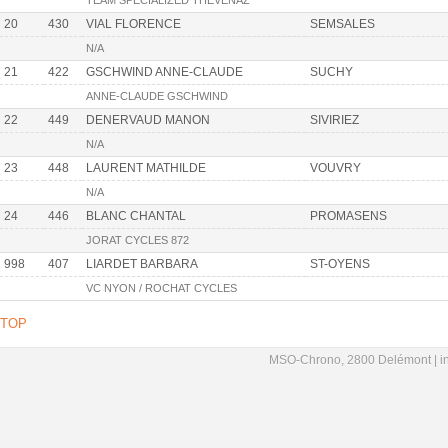
TEAM SPECIALIZED THÉVENAZ
20
430
VIAL FLORENCE
SEMSALES
N/A
21
422
GSCHWIND ANNE-CLAUDE
SUCHY
ANNE-CLAUDE GSCHWIND
22
449
DENERVAUD MANON
SIVIRIEZ
N/A
23
448
LAURENT MATHILDE
VOUVRY
N/A
24
446
BLANC CHANTAL
PROMASENS
JORAT CYCLES 872
998
407
LIARDET BARBARA
ST-OYENS
VC NYON / ROCHAT CYCLES
TOP
MSO-Chrono, 2800 Delémont |
i