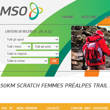
HOME
HOTLINE
SE
CRITERI DI RICERCA
[R. A Z.]
OK
50KM SCRATCH FEMMES PRÉALPES TRAIL
POS.
N°
NOM, PRÉNOM
LOCALITÉ
CANTON
NATI
CATÉGORIE