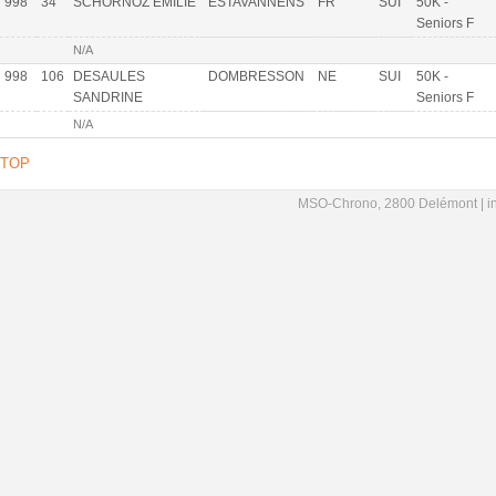
998
34
SCHORNOZ EMILIE
ESTAVANNENS
FR
SUI
50K -
Seniors F
N/A
998
106
DESAULES
DOMBRESSON
NE
SUI
50K -
SANDRINE
Seniors F
N/A
TOP
MSO-Chrono, 2800 Delémont |
i