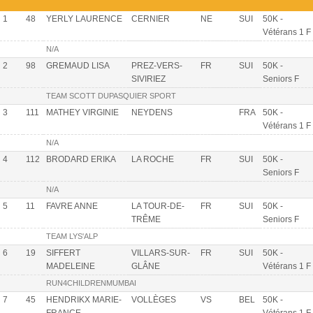
1
48
YERLY LAURENCE
CERNIER
NE
SUI
50K -
Vétérans 1 F
N/A
2
98
GREMAUD LISA
PREZ-VERS-
FR
SUI
50K -
SIVIRIEZ
Seniors F
TEAM SCOTT DUPASQUIER SPORT
3
111
MATHEY VIRGINIE
NEYDENS
FRA
50K -
Vétérans 1 F
N/A
4
112
BRODARD ERIKA
LA ROCHE
FR
SUI
50K -
Seniors F
N/A
5
11
FAVRE ANNE
LA TOUR-DE-
FR
SUI
50K -
TRÊME
Seniors F
TEAM LYS'ALP
6
19
SIFFERT
VILLARS-SUR-
FR
SUI
50K -
MADELEINE
GLÂNE
Vétérans 1 F
RUN4CHILDRENMUMBAI
7
45
HENDRIKX MARIE-
VOLLÈGES
VS
BEL
50K -