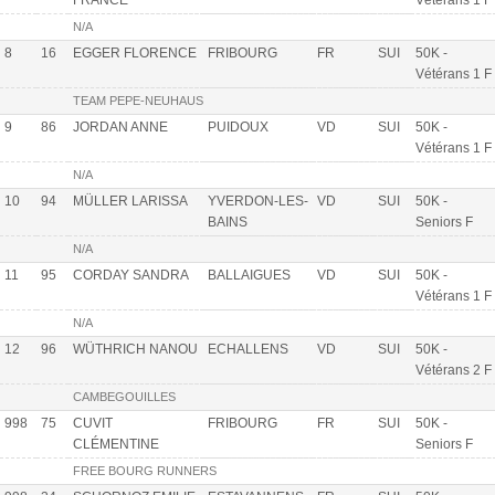
FRANCE
Vétérans 1 F
N/A
8
16
EGGER FLORENCE
FRIBOURG
FR
SUI
50K -
Vétérans 1 F
TEAM PEPE-NEUHAUS
9
86
JORDAN ANNE
PUIDOUX
VD
SUI
50K -
Vétérans 1 F
N/A
10
94
MÜLLER LARISSA
YVERDON-LES-
VD
SUI
50K -
BAINS
Seniors F
N/A
11
95
CORDAY SANDRA
BALLAIGUES
VD
SUI
50K -
Vétérans 1 F
N/A
12
96
WÜTHRICH NANOU
ECHALLENS
VD
SUI
50K -
Vétérans 2 F
CAMBEGOUILLES
998
75
CUVIT
FRIBOURG
FR
SUI
50K -
CLÉMENTINE
Seniors F
FREE BOURG RUNNERS