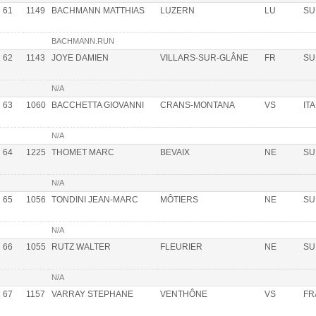
61
1149
BACHMANN MATTHIAS
LUZERN
LU
SU
BACHMANN.RUN
62
1143
JOYE DAMIEN
VILLARS-SUR-GLÂNE
FR
SU
N/A
63
1060
BACCHETTA GIOVANNI
CRANS-MONTANA
VS
ITA
N/A
64
1225
THOMET MARC
BEVAIX
NE
SU
N/A
65
1056
TONDINI JEAN-MARC
MÔTIERS
NE
SU
N/A
66
1055
RUTZ WALTER
FLEURIER
NE
SU
N/A
67
1157
VARRAY STEPHANE
VENTHÔNE
VS
FR