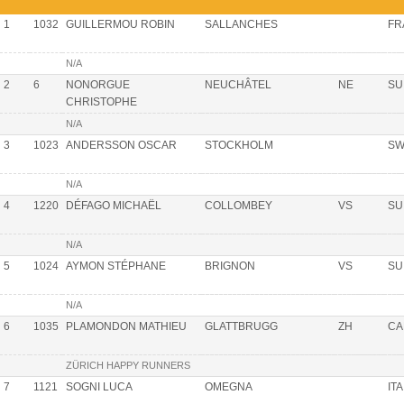
1
1032
GUILLERMOU ROBIN
SALLANCHES
FR
N/A
2
6
NONORGUE
NEUCHÂTEL
NE
SU
CHRISTOPHE
N/A
3
1023
ANDERSSON OSCAR
STOCKHOLM
SW
N/A
4
1220
DÉFAGO MICHAËL
COLLOMBEY
VS
SU
N/A
5
1024
AYMON STÉPHANE
BRIGNON
VS
SU
N/A
6
1035
PLAMONDON MATHIEU
GLATTBRUGG
ZH
CA
ZÜRICH HAPPY RUNNERS
7
1121
SOGNI LUCA
OMEGNA
ITA