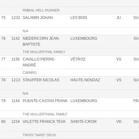
PA$KAL HELL RUNNER
75
1232
SALAMIN JOHAN
LES BOIS
JU
SU
N/A
76
1142
NIEDERCORN JEAN-
LUXEMBOURG
SU
BAPTISTE
THE MULLERTHAL FAMILY
77
1156
CAVALLO PIERRE-
VÉTROZ
VS
SU
ANDRÉ
CAPARO
78
1213
STAUFFER NICOLAS
HAUTE-NENDAZ
VS
SU
N/A
79
1144
PUENTE-CASTAN FRANK
LUXEMBOURG
FR
THE MULLERTHAAL FAMILY
80
1154
VALETTE FRANCK TEVA
SAINTE-CROIX
VD
SU
TROIS "SANS" DEUX