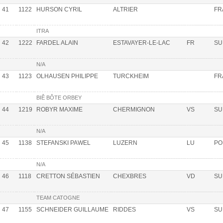
41
1122
HURSON CYRIL
ALTRIER
FR
ITRA
42
1222
FARDEL ALAIN
ESTAVAYER-LE-LAC
FR
SU
N/A
43
1123
OLHAUSEN PHILIPPE
TURCKHEIM
FR
BIÊ BÔTE ORBEY
44
1219
ROBYR MAXIME
CHERMIGNON
VS
SU
N/A
45
1138
STEFANSKI PAWEL
LUZERN
LU
PO
N/A
46
1118
CRETTON SÉBASTIEN
CHEXBRES
VD
SU
TEAM CATOGNE
47
1155
SCHNEIDER GUILLAUME
RIDDES
VS
SU