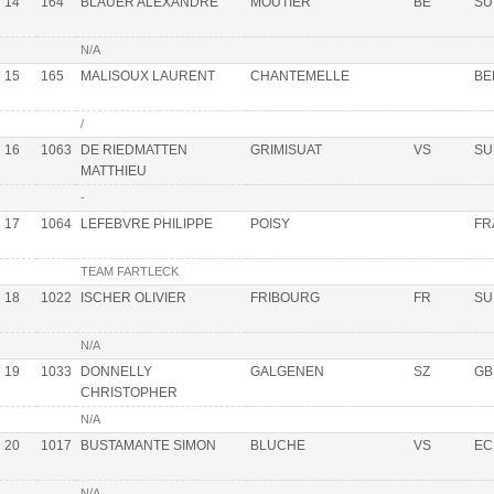
14
164
BLÄUER ALEXANDRE
MOUTIER
BE
SU
N/A
15
165
MALISOUX LAURENT
CHANTEMELLE
BE
/
16
1063
DE RIEDMATTEN
GRIMISUAT
VS
SU
MATTHIEU
-
17
1064
LEFEBVRE PHILIPPE
POISY
FR
TEAM FARTLECK
18
1022
ISCHER OLIVIER
FRIBOURG
FR
SU
N/A
19
1033
DONNELLY
GALGENEN
SZ
GB
CHRISTOPHER
N/A
20
1017
BUSTAMANTE SIMON
BLUCHE
VS
EC
N/A