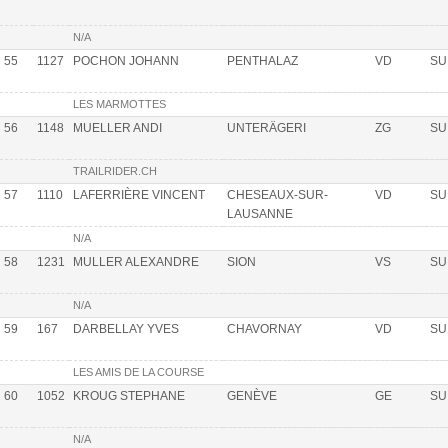
N/A
55
1127
POCHON JOHANN
PENTHALAZ
VD
SU
LES MARMOTTES
56
1148
MUELLER ANDI
UNTERÄGERI
ZG
SU
TRAILRIDER.CH
57
1110
LAFERRIÈRE VINCENT
CHESEAUX-SUR-
VD
SU
LAUSANNE
N/A
58
1231
MULLER ALEXANDRE
SION
VS
SU
N/A
59
167
DARBELLAY YVES
CHAVORNAY
VD
SU
LES AMIS DE LA COURSE
60
1052
KROUG STEPHANE
GENÈVE
GE
SU
N/A