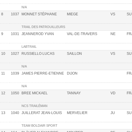
N/A
8
1037
MONNET STÉPHANE
MIEGE
VS
SU
TRAIL DES PATROUILLEURS
9
1031
JEANNEROD YVAN
VAL-DE-TRAVERS
NE
FR
LABTRAIL
10
1027
RUSSIELLO LUCAS
SAILLON
VS
SU
N/A
11
1039
JAMES PIERRE-ETIENNE
DIJON
FR
N/A
12
1050
BREE MICKAEL
TANNAY
VD
FR
NCS TRAILÉMAN
13
1040
JUILLERAT JEAN-LOUIS
MERVELIER
JU
SU
TEAM BOLDAIR SPORT