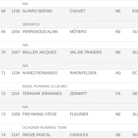
N/A
68
1230
ALVARO SERGIO
COUVET
NE
ES
SERGROS
69
1054
PERRENOUD ALAIN
MÔTIERS
NE
SU
N/A
70
1057
MÜLLER JACQUES
VAL-DE-TRAVERS
NE
SU
N/A
71
1234
NUNEZ FERNANDO
RHEINFELDEN
AG
EC
BASEL RUNNING CLUB BRC
72
1114
TERHAAR JOHANNES
ZERMATT
VS
GE
N/A
73
1058
FREYMOND STEVE
FLEURIER
NE
SU
OCHSNER RUNNING TEAM
74
1147
DROZE PASCAL
CHOULEX
GE
SU