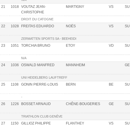
21
1018
VOUTAZ JEAN-
MARTIGNY
VS
SU
CHRISTOPHE
DROIT DU CATOGNE
22
1028
FREITAS EDUARDO
NOËS
VS
SU
ZERMATTEN SPORTS SA - BEEHEIDI
23
1051
TORCHIA BRUNO
ETOY
VD
SU
N/A
24
1036
OSWALD MANFRED
MANNHEIM
GE
UNI HEIDELBERG LAUFTREFF
25
1108
GONIN PIERRE-LOUIS
BERN
BE
SU
-
26
1226
BOSSET ARNAUD
CHÊNE-BOUGERIES
GE
SU
TRIATHLON CLUB GENÈVE
27
1150
GILLIOZ PHILIPPE
FLANTHEY
VS
SU