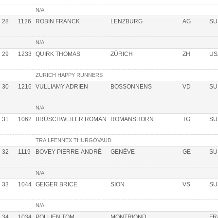
N/A
28
1126
ROBIN FRANCK
LENZBURG
AG
SU
N/A
29
1233
QUIRK THOMAS
ZÜRICH
ZH
US
ZURICH HAPPY RUNNERS
30
1216
VULLIAMY ADRIEN
BOSSONNENS
VD
SU
N/A
31
1062
BRÜSCHWEILER ROMAN
ROMANSHORN
TG
SU
TRAILFENNEX THURGOVAUD
32
1119
BOVEY PIERRE-ANDRÉ
GENÈVE
GE
SU
N/A
33
1044
GEIGER BRICE
SION
VS
SU
N/A
34
1034
POLLIEN TOM
MONTRIOND
FR