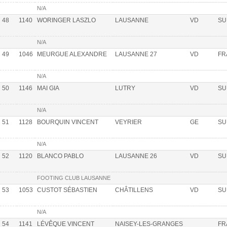
N/A
48
1140
WORINGER LASZLO
LAUSANNE
VD
SU
N/A
49
1046
MEURGUE ALEXANDRE
LAUSANNE 27
VD
FR
N/A
50
1146
MAI GIA
LUTRY
VD
SU
N/A
51
1128
BOURQUIN VINCENT
VEYRIER
GE
SU
N/A
52
1120
BLANCO PABLO
LAUSANNE 26
VD
SU
FOOTING CLUB LAUSANNE
53
1053
CUSTOT SÉBASTIEN
CHÂTILLENS
VD
SU
N/A
54
1141
LÉVÊQUE VINCENT
NAISEY-LES-GRANGES
FR