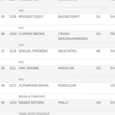
N/A
35
1106
BROQUET EDDY
BASSECOURT
JU
SU
N/A
36
1059
CURIONI SIMONE
CRANS-
VS
ITA
MONTANAAMINONA
N/A
37
1125
SOGUEL FRÉDÉRIC
NEUCHÂTEL
NE
SU
N/A
38
1111
ARN JEROME
MARACON
VD
SU
N/A
39
1137
ALTAMIRANO BRIAN
9198151240
US
BRIAN ALTAMIRANO
40
1019
WEBER ANTOINE
PRILLY
VD
SU
TEAM SPORTENERGIE