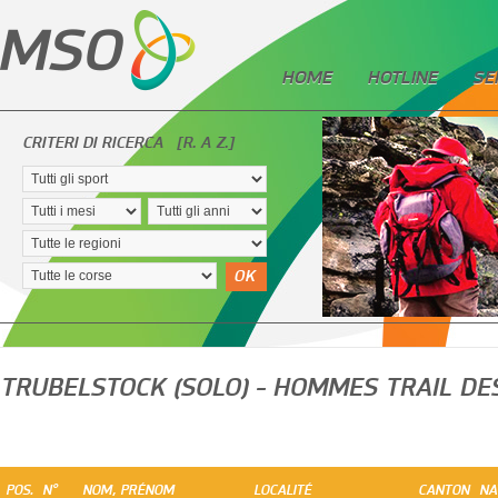
HOME
HOTLINE
SE
CRITERI DI RICERCA
[R. A Z.]
OK
TRUBELSTOCK (SOLO) - HOMMES TRAIL DE
POS.
N°
NOM, PRÉNOM
LOCALITÉ
CANTON
NA