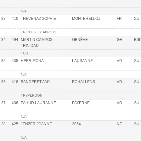
N/A
33
410
THÉVENAZ SOPHIE
MONTBRELLOZ
FR
SUI
TRICLUB ESTABROYE
34
494
MARTIN CAMPOS
GENÈVE
GE
ES
TRINIDAD
TCG
35
435
HEER FIONA
LAUSANNE
VD
SUI
N/A
36
418
BANDERET AMY
ECHALLENS
VD
SUI
TRYVERDON
37
438
PAHUD LAURANNE
PAYERNE
VD
SUI
N/A
38
425
JENZER JOANNE
2054
NE
SUI
N/A