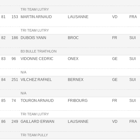
TRI TEAM LUTRY
81
153
MARTIN ARNAUD
LAUSANNE
VD
FRA
TRI TEAM LUTRY
82
186
DUBOIS YANN
BROC
FR
SUI
B3 BULLE TRIATHLON
83
96
VIDONNE CEDRIC
ONEX
GE
SUI
N/A
84
251
VILCHEZ RAFAEL
BERNEX
GE
SUI
N/A
85
74
TOURON ARNAUD
FRIBOURG
FR
SUI
TRI TEAM LUTRY
86
249
GAILLARD ERWAN
LAUSANNE
VD
FRA
TRI TEAM PULLY