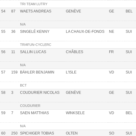
TRI TEAM LUTRY
54
87
WAETS ANDREAS
GENÈVE
GE
BEL
N/A
55
36
SINGELÉ KENNY
LA CHAUX-DE-FONDS
NE
SUI
TRI4FUN-CYCLERC
56
11
SALLIN LUCAS
CHÂBLES
FR
SUI
N/A
57
159
BÄHLER BENJAMIN
L'ISLE
VD
SUI
BCT
58
3
COUDURIER NICOLAS
GENÈVE
GE
SUI
COUDURIER
59
7
SAEN MATTHIAS
WINKSELE
VD
BEL
N/A
60
250
SPICHIGER TOBIAS
OLTEN
SO
SUI