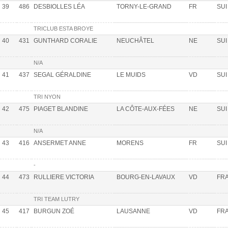
39
486
DESBIOLLES LÉA
TORNY-LE-GRAND
FR
SUI
TRICLUB ESTA BROYE
40
431
GUNTHARD CORALIE
NEUCHÂTEL
NE
SUI
N/A
41
437
SEGAL GÉRALDINE
LE MUIDS
VD
SUI
TRI NYON
42
475
PIAGET BLANDINE
LA CÔTE-AUX-FÉES
NE
SUI
N/A
43
416
ANSERMET ANNE
MORENS
FR
SUI
-
44
473
RULLIERE VICTORIA
BOURG-EN-LAVAUX
VD
FR
TRI TEAM LUTRY
45
417
BURGUN ZOÉ
LAUSANNE
VD
FR