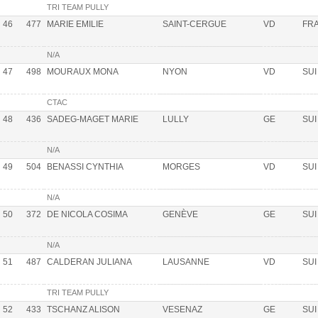
TRI TEAM PULLY
46
477
MARIE EMILIE
SAINT-CERGUE
VD
FR
N/A
47
498
MOURAUX MONA
NYON
VD
SUI
CTAC
48
436
SADEG-MAGET MARIE
LULLY
GE
SUI
N/A
49
504
BENASSI CYNTHIA
MORGES
VD
SUI
N/A
50
372
DE NICOLA COSIMA
GENÈVE
GE
SUI
N/A
51
487
CALDERAN JULIANA
LAUSANNE
VD
SUI
TRI TEAM PULLY
52
433
TSCHANZ ALISON
VESENAZ
GE
SUI