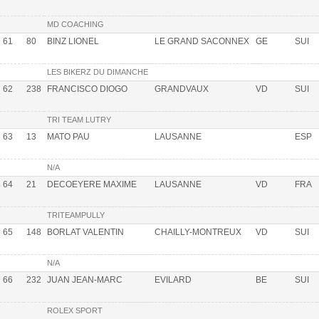
MD COACHING
61
80
BINZ LIONEL
LE GRAND SACONNEX
GE
SUI
LES BIKERZ DU DIMANCHE
62
238
FRANCISCO DIOGO
GRANDVAUX
VD
SUI
TRI TEAM LUTRY
63
13
MATO PAU
LAUSANNE
ESP
N/A
64
21
DECOEYERE MAXIME
LAUSANNE
VD
FRA
TRITEAMPULLY
65
148
BORLAT VALENTIN
CHAILLY-MONTREUX
VD
SUI
N/A
66
232
JUAN JEAN-MARC
EVILARD
BE
SUI
ROLEX SPORT