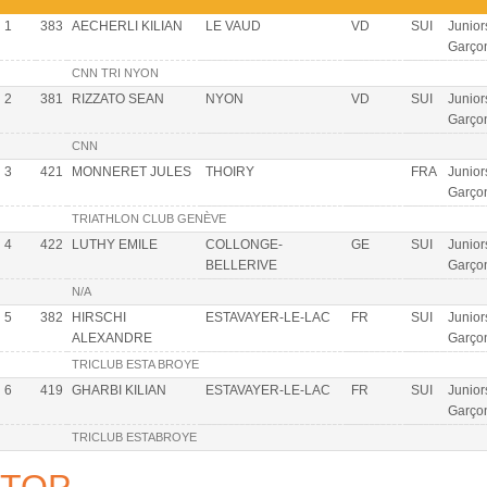
1
383
AECHERLI KILIAN
LE VAUD
VD
SUI
Junior
Garço
CNN TRI NYON
2
381
RIZZATO SEAN
NYON
VD
SUI
Junior
Garço
CNN
3
421
MONNERET JULES
THOIRY
FRA
Junior
Garço
TRIATHLON CLUB GENÈVE
4
422
LUTHY EMILE
COLLONGE-
GE
SUI
Junior
BELLERIVE
Garço
N/A
5
382
HIRSCHI
ESTAVAYER-LE-LAC
FR
SUI
Junior
ALEXANDRE
Garço
TRICLUB ESTA BROYE
6
419
GHARBI KILIAN
ESTAVAYER-LE-LAC
FR
SUI
Junior
Garço
TRICLUB ESTABROYE