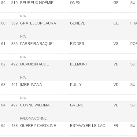
59
510
BEUREUX NOÉMIE
ONEX
GE
SUI
N/A
60
369
GRATELOUP LAURA
GENÈVE
GE
FR
N/A
61
385
PARREIRA RAQUEL
RIDDES
VS
PO
N/A
62
492
DUVOISIN AUDE
BELMONT
VD
SUI
N/A
63
491
IMREI IVANA
PULLY
VD
SUI
N/A
64
497
CONNE PALOMA
GRENS
VD
SUI
PALOMA CONNE
65
488
GUERRY CAROLINE
ESTAVAYER-LE-LAC
FR
SUI