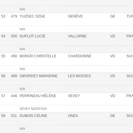
N/A
53
479
YUZGEC OZGE
GENÈVE
GE
TU
N/A
54
500
DUFLOT LUCIE
VALLORBE
VD
FR
N/A
55
490
MONOD CHRISTELLE
CHARDONNE
VD
SUI
N/A
56
468
GIRARDET AMANDINE
LES MOSSES
VD
SUI
N/A
57
446
PERRINEAU HÉLÈNE
VEVEY
VD
FR
VEVEY NATATION
58
511
DUBOIS CÉLINE
ONEX
GE
SUI
N/A