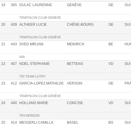
19
365
DULAC LAURENNE
GENÈVE
GE
SUI
TRIATHLON CLUB GENEVE
20
439
ALTHEER LUCIE
CHÊNE-BOURG
GE
SUI
TRIATHLON CLUB GENÈVE
21
443
SVED MIRJAM
MEIKIRCH
BE
HU
N/A
22
407
NOEL STEPHANIE
BETTENS
VD
SUI
TRI TEAM LUTRY
23
412
GARCIA-LOPEZ MATHILDE
VERSOIX
GE
FR
TRIATHLON CLUB GENÈVE
24
440
HOLLAND MARIE
CONCISE
VD
SUI
TRYVERDON
25
414
MESSERLI CAMILLA
BASEL
BS
SUI