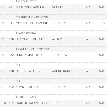
TRI-TOURISTES
94
75
AUDEMARS DAMIEN
ST-CERGUE
VD
SUI
CO TRIATHLON DE NYON
95
247
MOUSSET ALEXANDRE
LAUSANNE
VD
FRA
TEAM BARBERA
96
175
REYMOND THIERRY
GENÈVE
GE
SUI
TRIATHLON CLUB GENÈVE
97
252
JENDLY MATTHIEU
FRIBOURG
FR
SUI
N/A
98
150
DE BENITO JORGE
CHÊNE-BOURG
GE
SUI
N/A
99
102
KUMMER ALBAN
LAUSANNE
VD
SUI
ALBAN KUMMER
100
115
ROBERFROID NICOLAS
LENS
VS
SUI