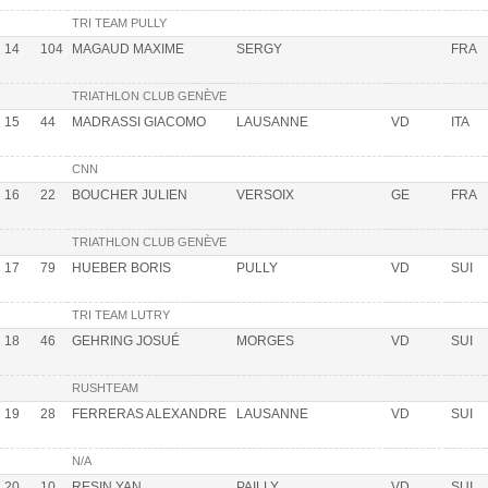
TRI TEAM PULLY
14
104
MAGAUD MAXIME
SERGY
FRA
TRIATHLON CLUB GENÈVE
15
44
MADRASSI GIACOMO
LAUSANNE
VD
ITA
CNN
16
22
BOUCHER JULIEN
VERSOIX
GE
FRA
TRIATHLON CLUB GENÈVE
17
79
HUEBER BORIS
PULLY
VD
SUI
TRI TEAM LUTRY
18
46
GEHRING JOSUÉ
MORGES
VD
SUI
RUSHTEAM
19
28
FERRERAS ALEXANDRE
LAUSANNE
VD
SUI
N/A
20
10
RESIN YAN
PAILLY
VD
SUI