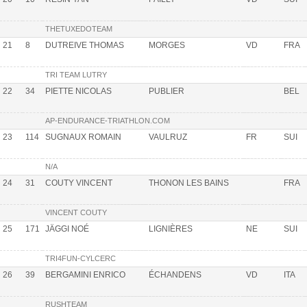
THETUXEDOTEAM
21
8
DUTREIVE THOMAS
MORGES
VD
FRA
TRI TEAM LUTRY
22
34
PIETTE NICOLAS
PUBLIER
BEL
AP-ENDURANCE-TRIATHLON.COM
23
114
SUGNAUX ROMAIN
VAULRUZ
FR
SUI
N/A
24
31
COUTY VINCENT
THONON LES BAINS
FRA
VINCENT COUTY
25
171
JÄGGI NOÉ
LIGNIÈRES
NE
SUI
TRI4FUN-CYLCERC
26
39
BERGAMINI ENRICO
ÉCHANDENS
VD
ITA
RUSHTEAM