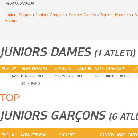
SCELTA RAPIDA
Juniors Dames
•
Juniors Garçons
•
Seniors Dames
•
Seniors Hommes
•
V
Hommes
JUNIORS DAMES
(1 ATLETI)
POS.
N°
NOM, PRÉNOM
LOCALITÉ
CANTON
NATI
CATÉGORIE
A
1
423
BRANDT NOÉLIE
YVONAND
VD
SUI
Juniors Dames
SC IM FANG
TOP
JUNIORS GARÇONS
(6 ATL
POS.
N°
NOM, PRÉNOM
LOCALITÉ
CANTON
NATI
CATÉG