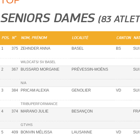
TOP
SENIORS DAMES
(83 ATLET
POS.
N°
NOM, PRÉNOM
LOCALITÉ
CANTON
NAT
1
375
ZEHNDER ANNA
BASEL
BS
SUI
WILDCATS/ SV BASEL
2
367
BUSSARD MORGANE
PRÉVESSIN-MOËNS
SUI
N/A
3
384
PRICAM ALEXIA
GENOLIER
VD
SUI
TRIBUPERFORMANCE
4
374
MARANO JULIE
BESANÇON
FR
GTVHS
5
409
BONVIN MÉLISSA
LAUSANNE
VD
SUI