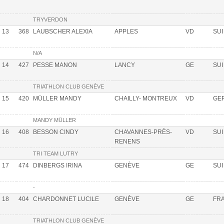
TRYVERDON
13
368
LAUBSCHER ALEXIA
APPLES
VD
SUI
N/A
14
427
PESSE MANON
LANCY
GE
SUI
TRIATHLON CLUB GENÈVE
15
420
MÜLLER MANDY
CHAILLY- MONTREUX
VD
GE
MANDY MÜLLER
16
408
BESSON CINDY
CHAVANNES-PRÈS-
VD
SUI
RENENS
TRI TEAM LUTRY
17
474
DINBERGS IRINA
GENÈVE
GE
SUI
-
18
404
CHARDONNET LUCILE
GENÈVE
GE
FR
TRIATHLON CLUB GENÈVE