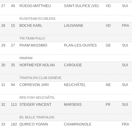
27
49
RÜEGG MATTHIEU
SAINT-SULPICE (VD)
VD
SUI
RUSHTEAM ECUBLENS
28
15
BOCHE KARL
LAUSANNE
VD
FRA
TRI TEAM PULLY
29
27
PHAM MASSIMO
PLAN-LES-OUATES
GE
SUI
PAMPAM
30
35
HOFFMEYER NOLAN
CAROUGE
SUI
TRIATHLON CLUB GENÈVE
31
94
CORREVON JARI
NEUCHÂTEL
NE
SUI
RED-FISH NEUCHÂTEL
32
113
STEIGER VINCENT
MARSENS
FR
SUI
B3, BULLE TRIATHLON
33
182
QUIRICO YOANN
CHAMPAGNOLE
FRA