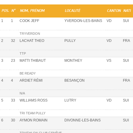
POS.
N°
NOM, PRÉNOM
LOCALITÉ
CANTON
NATI
1
1
COOK JEFF
YVERDON-LES-BAINS
VD
SUI
TRYVERDON
2
32
LACHAT THEO
PULLY
VD
FRA
TTP
3
23
MATTI THIBAUT
MONTHEY
VS
SUI
BE READY
4
4
ARDIET RÉMI
BESANÇON
FRA
N/A
5
33
WILLIAMS ROSS
LUTRY
VD
SUI
TRI TEAM PULLY
6
30
AYMON ROMAIN
DIVONNE-LES-BAINS
SUI
TRIATHLON CLUB GENÈVE