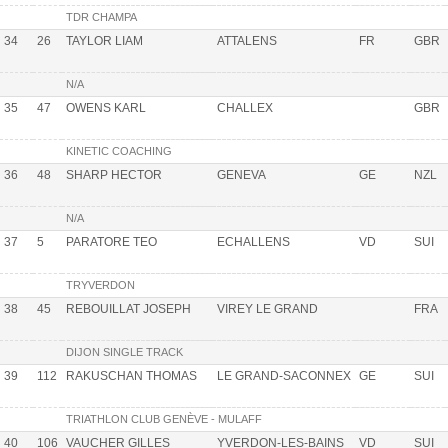
TDR CHAMPA
34
26
TAYLOR LIAM
ATTALENS
FR
GBR
N/A
35
47
OWENS KARL
CHALLEX
GBR
KINETIC COACHING
36
48
SHARP HECTOR
GENEVA
GE
NZL
N/A
37
5
PARATORE TEO
ECHALLENS
VD
SUI
TRYVERDON
38
45
REBOUILLAT JOSEPH
VIREY LE GRAND
FRA
DIJON SINGLE TRACK
39
112
RAKUSCHAN THOMAS
LE GRAND-SACONNEX
GE
SUI
TRIATHLON CLUB GENÈVE - MULAFF
40
106
VAUCHER GILLES
YVERDON-LES-BAINS
VD
SUI