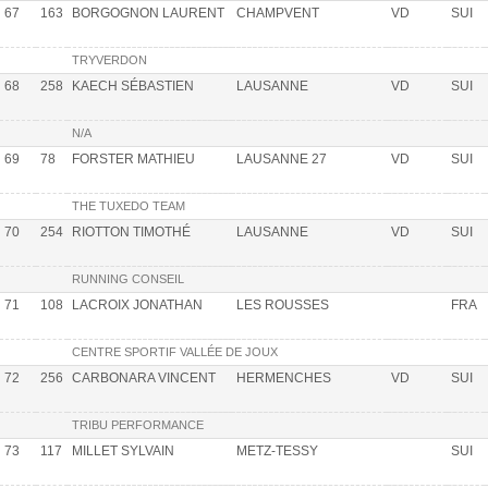
67
163
BORGOGNON LAURENT
CHAMPVENT
VD
SUI
TRYVERDON
68
258
KAECH SÉBASTIEN
LAUSANNE
VD
SUI
N/A
69
78
FORSTER MATHIEU
LAUSANNE 27
VD
SUI
THE TUXEDO TEAM
70
254
RIOTTON TIMOTHÉ
LAUSANNE
VD
SUI
RUNNING CONSEIL
71
108
LACROIX JONATHAN
LES ROUSSES
FRA
CENTRE SPORTIF VALLÉE DE JOUX
72
256
CARBONARA VINCENT
HERMENCHES
VD
SUI
TRIBU PERFORMANCE
73
117
MILLET SYLVAIN
METZ-TESSY
SUI