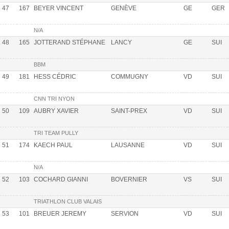
47
167
BEYER VINCENT
GENÈVE
GE
GER
N/A
48
165
JOTTERAND STÉPHANE
LANCY
GE
SUI
BBM
49
181
HESS CÉDRIC
COMMUGNY
VD
SUI
CNN TRI NYON
50
109
AUBRY XAVIER
SAINT-PREX
VD
SUI
TRI TEAM PULLY
51
174
KAECH PAUL
LAUSANNE
VD
SUI
N/A
52
103
COCHARD GIANNI
BOVERNIER
VS
SUI
TRIATHLON CLUB VALAIS
53
101
BREUER JEREMY
SERVION
VD
SUI