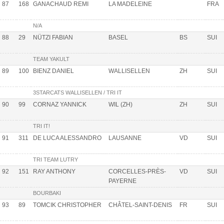
87
168
GANACHAUD REMI
LA MADELEINE
FRA
N/A
88
29
NÜTZI FABIAN
BASEL
BS
SUI
TEAM YAKULT
89
100
BIENZ DANIEL
WALLISELLEN
ZH
SUI
3STARCATS WALLISELLEN / TRI IT
90
99
CORNAZ YANNICK
WIL (ZH)
ZH
SUI
TRI IT!
91
311
DE LUCA ALESSANDRO
LAUSANNE
VD
SUI
TRI TEAM LUTRY
92
151
RAY ANTHONY
CORCELLES-PRÈS-
VD
SUI
PAYERNE
BOURBAKI
93
89
TOMCIK CHRISTOPHER
CHÂTEL-SAINT-DENIS
FR
SUI