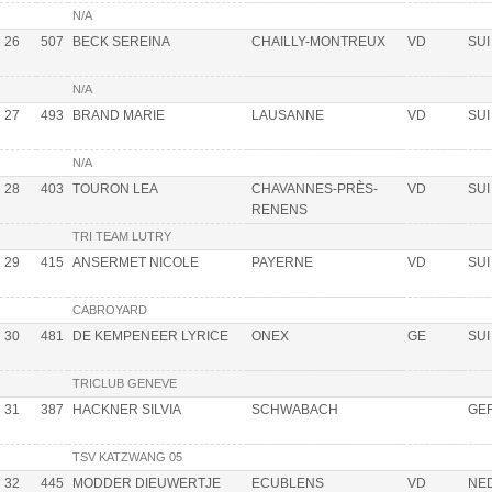
N/A
26
507
BECK SEREINA
CHAILLY-MONTREUX
VD
SUI
N/A
27
493
BRAND MARIE
LAUSANNE
VD
SUI
N/A
28
403
TOURON LEA
CHAVANNES-PRÈS-
VD
SUI
RENENS
TRI TEAM LUTRY
29
415
ANSERMET NICOLE
PAYERNE
VD
SUI
CABROYARD
30
481
DE KEMPENEER LYRICE
ONEX
GE
SUI
TRICLUB GENEVE
31
387
HACKNER SILVIA
SCHWABACH
GE
TSV KATZWANG 05
32
445
MODDER DIEUWERTJE
ECUBLENS
VD
NE