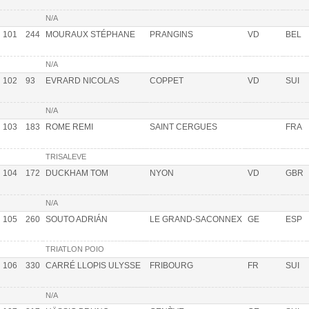
N/A
101
244
MOURAUX STÉPHANE
PRANGINS
VD
BEL
N/A
102
93
EVRARD NICOLAS
COPPET
VD
SUI
N/A
103
183
ROME REMI
SAINT CERGUES
FRA
TRISALEVE
104
172
DUCKHAM TOM
NYON
VD
GBR
N/A
105
260
SOUTO ADRIÁN
LE GRAND-SACONNEX
GE
ESP
TRIATLON POIO
106
330
CARRÉ LLOPIS ULYSSE
FRIBOURG
FR
SUI
N/A