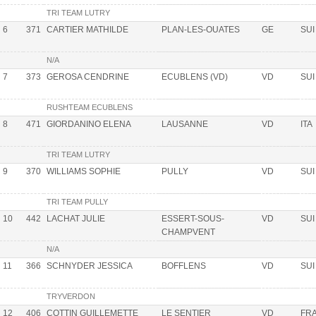
TRI TEAM LUTRY
6
371
CARTIER MATHILDE
PLAN-LES-OUATES
GE
SUI
N/A
7
373
GEROSA CENDRINE
ECUBLENS (VD)
VD
SUI
RUSHTEAM ECUBLENS
8
471
GIORDANINO ELENA
LAUSANNE
VD
ITA
TRI TEAM LUTRY
9
370
WILLIAMS SOPHIE
PULLY
VD
SUI
TRI TEAM PULLY
10
442
LACHAT JULIE
ESSERT-SOUS-
VD
SUI
CHAMPVENT
N/A
11
366
SCHNYDER JESSICA
BOFFLENS
VD
SUI
TRYVERDON
12
406
COTTIN GUILLEMETTE
LE SENTIER
VD
FR