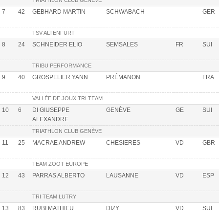
7
42
GEBHARD MARTIN
SCHWABACH
GER
TSV ALTENFURT
8
24
SCHNEIDER ELIO
SEMSALES
FR
SUI
TRIBU PERFORMANCE
9
40
GROSPELIER YANN
PRÉMANON
FRA
VALLÉE DE JOUX TRI TEAM
10
6
DI GIUSEPPE
GENÈVE
GE
SUI
ALEXANDRE
TRIATHLON CLUB GENÈVE
11
25
MACRAE ANDREW
CHESIERES
VD
GBR
TEAM ZOOT EUROPE
12
43
PARRAS ALBERTO
LAUSANNE
VD
ESP
TRI TEAM LUTRY
13
83
RUBI MATHIEU
DIZY
VD
SUI