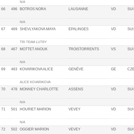
N/A
66
496
BOTROS NORA
LAUSANNE
VD
SUI
N/A
67
469
SHEVLYAKOVA MAYA
EPALINGES
VD
SUI
TRI TEAM LUTRY
68
467
MOTTET ANOUK
TROISTORRENTS
VS
SUI
N/A
69
483
KOVARIKOVA ALICE
GENÈVE
GE
CZ
ALICE KOVARIKOVA
70
478
MONNEY CHARLOTTE
ASSENS
VD
SUI
N/A
71
501
HOURIET MARION
VEVEY
VD
SUI
N/A
72
502
OGGIER MARION
VEVEY
VD
SUI