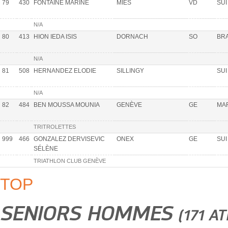
79
430
FONTAINE MARINE
MIES
VD
SUI
N/A
80
413
HION IEDA ISIS
DORNACH
SO
BR
N/A
81
508
HERNANDEZ ELODIE
SILLINGY
SUI
N/A
82
484
BEN MOUSSA MOUNIA
GENÈVE
GE
MA
TRITROLETTES
999
466
GONZALEZ DERVISEVIC
ONEX
GE
SUI
SÉLÈNE
TRIATHLON CLUB GENÈVE
TOP
SENIORS HOMMES
(171 AT