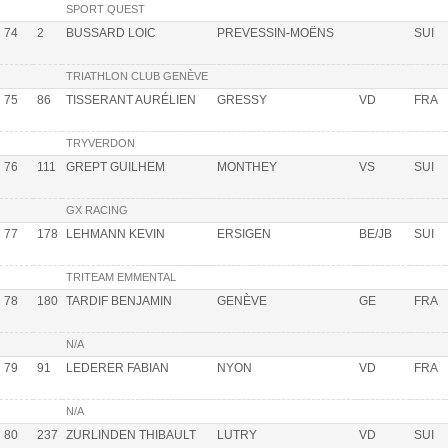
SPORT QUEST
74
2
BUSSARD LOIC
PREVESSIN-MOËNS
SUI
TRIATHLON CLUB GENÈVE
75
86
TISSERANT AURÉLIEN
GRESSY
VD
FRA
TRYVERDON
76
111
GREPT GUILHEM
MONTHEY
VS
SUI
GX RACING
77
178
LEHMANN KEVIN
ERSIGEN
BE/JB
SUI
TRITEAM EMMENTAL
78
180
TARDIF BENJAMIN
GENÈVE
GE
FRA
N/A
79
91
LEDERER FABIAN
NYON
VD
FRA
N/A
80
237
ZURLINDEN THIBAULT
LUTRY
VD
SUI