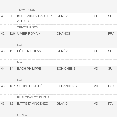
TRYVERDON
41
90
KOLESNIKOV-GAUTIER
GENEVE
GE
SUI
ALEXEY
TRI-TOURISTS
42
110
VIVIER ROMAIN
CHANOS
FRA
N/A
43
19
LÜTHI NICOLAS
GENÈVE
GE
SUI
N/A
44
14
BACH PHILIPPE
ECHICHENS
VD
SUI
N/A
45
187
SCHINTGEN JOËL
ECHANDENS
VD
LUX
RUSHTEAM ECUBLENS
46
82
BATTISTA VINCENZO
GLAND
VD
ITA
C-TA-C