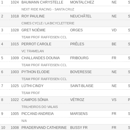
1
1024
BAUMANN CHRYSTELLE
MONTALCHEZ
NE
S
NEXT RIDE RACING - SANTA CRUZ
2
1018
ROY PAULINE
NEUCHÂTEL
NE
S
CIMES CYCLE / LA BICYCLETTERIE
3
1028
GRET NOÉMIE
ORGES
VD
S
TEAM PROF RAIFFEISEN CCL
4
1015
PERROT CAROLE
PRÊLES
BE
S
VC TRAMELAN
5
1009
CHALLANDES DOUNIA
FRIBOURG
FR
S
TEAM PROF RAIFFEISEN CCL
6
1003
PYTHON ELODIE
BOVERESSE
NE
S
TEAM PROF RAIFFEISEN CCL
7
1025
LÜTHI CINDY
SAINT-BLAISE
NE
S
TEAM PROF
8
1022
CAMPOS SÓNIA
VÉTROZ
VS
TRILHEIROS DO VALAIS
9
1005
PICCAND ANDREIA
MARSENS
FR
S
N/A
10
1008
PRADERVAND CATHERINE
BUSSY FR
FR
S