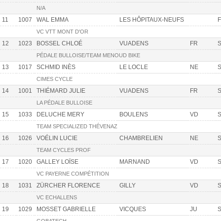
N/A
11
1007
WAL EMMA
LES HÔPITAUX-NEUFS
VC VTT MONT D'OR
12
1023
BOSSEL CHLOÉ
VUADENS
FR
S
PÉDALE BULLOISE/TEAM MENOUD BIKE
13
1017
SCHMID INÈS
LE LOCLE
NE
S
CIMES CYCLE
14
1001
THIÉMARD JULIE
VUADENS
FR
S
LA PÉDALE BULLOISE
15
1033
DELUCHE MERY
BOULENS
VD
S
TEAM SPECIALIZED THÉVENAZ
16
1026
VOÉLIN LUCIE
CHAMBRELIEN
NE
S
TEAM CYCLES PROF
17
1020
GALLEY LOÏSE
MARNAND
VD
S
VC PAYERNE COMPÉTITION
18
1031
ZÜRCHER FLORENCE
GILLY
VD
S
VC ECHALLENS
19
1029
MOSSET GABRIELLE
VICQUES
JU
S