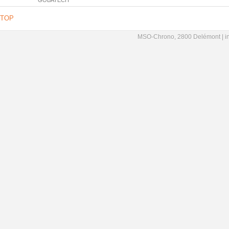
GOBATECH
TOP
MSO-Chrono, 2800 Delémont |
i