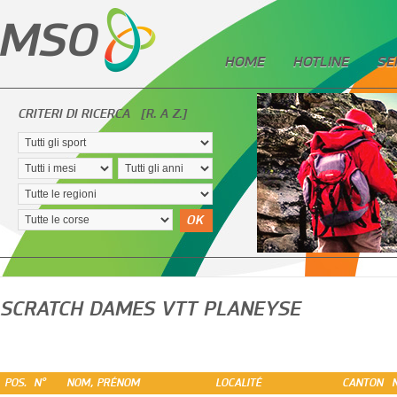
HOME
HOTLINE
SE
CRITERI DI RICERCA
[R. A Z.]
OK
SCRATCH DAMES VTT PLANEYSE
POS.
N°
NOM, PRÉNOM
LOCALITÉ
CANTON