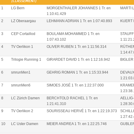
(CLASSEMENT)
1
LG Bern
MORGENTHALER JOHANNES 1 Tr. en
MARTI L
1:10:41.429
2
LZ Oberaargau
LEHMANN ADRIAN 1 Tr. en 1:07:40.893
KUERT F
3
CEP Cortaillod
BOULAMA MOHAMMED 1 Tr. en
STAUFF
1:07:43.102
1:11:21
4
TV Oerlikon 1
OLIVER RUBEN 1 Tr. en 1:11:56.314
RÜTHEM
1:14:47
5
Trilogie Running 1
GIRARDET DAVID 1 Tr. en 1:12:16.942
BIGLER 
6
smrunMen1
GEHRIG ROMAN 1 Tr. en 1:15:33.944
DEVAUX 
1:21:03
7
smrunMen6
SIMOES JOSÉ 1 Tr. en 1:22:37.000
KRAMER
1:23:38
8
LC Zürich Damen
BERCHTOLD RACHEL 1 Tr. en
AELLIG-
1:21:41.310
1:28:30
9
TV Oerlikon 2
SOURISSEAU HERVÉ 1 Tr. en 1:22:19.373
SCHILL
1:27:42
10
LC Uster Damen
MEIER ANDREA 1 Tr. en 1:22:25.746
GUBLER 