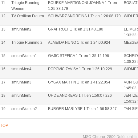
11
Trilogie Running
BOURKE MARTIGNONI JOANNA 1 Tr. en
BOSI AT
Women
1:25:33.179
12
TV Oerlikon Frauen
SCHWARZ ANDREINA 1 Tr. en 1:26:08.179
WIDLER 
13
smrunMen2
GRAF ROLF 1 Tr. en 1:31:48.180
LEIMGR
1:33:23
14
Trilogie Running 2
ALMEIDA NUNO 1 Tr. en 1:24:00.924
MEZGER 
15
smrunWomen1
GAJIC STEFICA 1 Tr. en 1:35:12.196
SCHEID
1:38:22
16
smrunMen4
POPOVIC ZAVISA 1 Tr. en 1:26:10.229
WIDMER 
17
smrunMen3
GYGAX MARTIN 1 Tr. en 1:41:22.054
VON GU
1:45:03
18
smrunMen5
UHDE ANDREAS 1 Tr. en 1:59:07.226
JENTZEN
1:59:32
19
smrunWomen2
BURGER MARLYSE 1 Tr. en 1:56:58.347
TAN SIE
TOP
MSO-Chrono, 2800 Delémont |
i