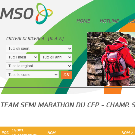
HOME
HOTLINE
SE
CRITERI DI RICERCA
[R. A Z.]
OK
TEAM SEMI MARATHON DU CEP - CHAMP. S
EQUIPE
POS.
NOM
NOM 2