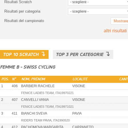
Risultati Scratch
Risultati per categoria
Risultati del campionato
Mostrar
altri risultati
↴
↴
TOP 10 SCRATCH
TOP 3 PER CATEGORIE
FEMME B - SWISS CYCLING
POS.
N°
NOM, PRÉNOM
LOCALITÉ
CANT
1
406
BARBIERI RACHELE
VISONE
FENICE LADIES TEAM, ITA19970221
2
407
CANVELLI VANIA
VISONE
FENICE LADIES TEAM, ITA19971021
3
411
BIANCHI SVEVA
PAVIA
RIDERS TEAM PAVIA, ITA1990520
4
412
PACHOMOVA MARGARITA
CARPANETO