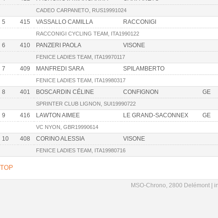
CADEO CARPANETO, RUS19991024
5
415
VASSALLO CAMILLA
RACCONIGI
RACCONIGI CYCLING TEAM, ITA1990122
6
410
PANZERI PAOLA
VISONE
FENICE LADIES TEAM, ITA19970117
7
409
MANFREDI SARA
SPILAMBERTO
FENICE LADIES TEAM, ITA19980317
8
401
BOSCARDIN CÉLINE
CONFIGNON
GE
SPRINTER CLUB LIGNON, SUI19990722
9
416
LAWTON AIMEE
LE GRAND-SACONNEX
GE
VC NYON, GBR19990614
10
408
CORINO ALESSIA
VISONE
FENICE LADIES TEAM, ITA19980716
TOP
MSO-Chrono, 2800 Delémont |
i