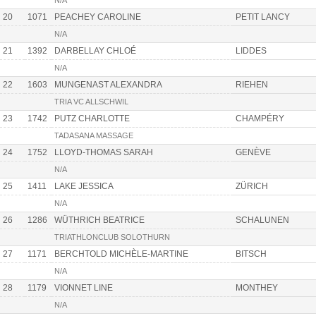
N/A
20
1071
PEACHEY CAROLINE
PETIT LANCY
N/A
21
1392
DARBELLAY CHLOÉ
LIDDES
N/A
22
1603
MUNGENAST ALEXANDRA
RIEHEN
TRIA VC ALLSCHWIL
23
1742
PUTZ CHARLOTTE
CHAMPÉRY
TADASANA MASSAGE
24
1752
LLOYD-THOMAS SARAH
GENÈVE
N/A
25
1411
LAKE JESSICA
ZÜRICH
N/A
26
1286
WÜTHRICH BEATRICE
SCHALUNEN
TRIATHLONCLUB SOLOTHURN
27
1171
BERCHTOLD MICHÈLE-MARTINE
BITSCH
N/A
28
1179
VIONNET LINE
MONTHEY
N/A