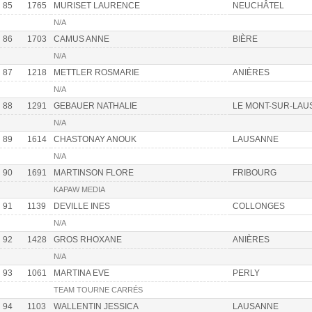
85
1765
MURISET LAURENCE
NEUCHÂTEL
N/A
86
1703
CAMUS ANNE
BIÈRE
N/A
87
1218
METTLER ROSMARIE
ANIÈRES
N/A
88
1291
GEBAUER NATHALIE
LE MONT-SUR-LAU
N/A
89
1614
CHASTONAY ANOUK
LAUSANNE
N/A
90
1691
MARTINSON FLORE
FRIBOURG
KAPAW MEDIA
91
1139
DEVILLE INES
COLLONGES
N/A
92
1428
GROS RHOXANE
ANIÈRES
N/A
93
1061
MARTINA EVE
PERLY
TEAM TOURNE CARRÉS
94
1103
WALLENTIN JESSICA
LAUSANNE