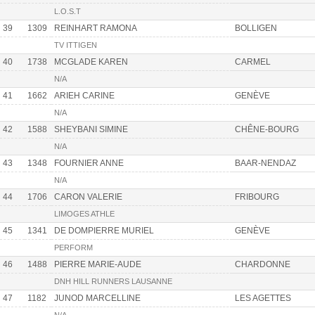
L.O.S.T
39
1309
REINHART RAMONA
BOLLIGEN
TV ITTIGEN
40
1738
MCGLADE KAREN
CARMEL
N/A
41
1662
ARIEH CARINE
GENÈVE
N/A
42
1588
SHEYBANI SIMINE
CHÊNE-BOURG
N/A
43
1348
FOURNIER ANNE
BAAR-NENDAZ
N/A
44
1706
CARON VALERIE
FRIBOURG
LIMOGES ATHLE
45
1341
DE DOMPIERRE MURIEL
GENÈVE
PERFORM
46
1488
PIERRE MARIE-AUDE
CHARDONNE
DNH HILL RUNNERS LAUSANNE
47
1182
JUNOD MARCELLINE
LES AGETTES