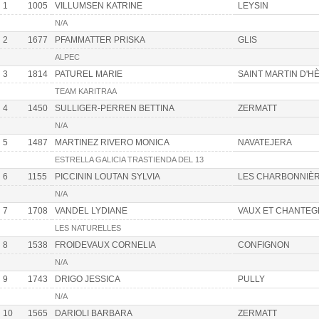
1
1005
VILLUMSEN KATRINE
LEYSIN
N/A
2
1677
PFAMMATTER PRISKA
GLIS
ALPEC
3
1814
PATUREL MARIE
SAINT MARTIN D'H
TEAM KARITRAA
4
1450
SULLIGER-PERREN BETTINA
ZERMATT
N/A
5
1487
MARTINEZ RIVERO MONICA
NAVATEJERA
ESTRELLA GALICIA TRASTIENDA DEL 13
6
1155
PICCININ LOUTAN SYLVIA
LES CHARBONNIÈ
N/A
7
1708
VANDEL LYDIANE
VAUX ET CHANTE
LES NATURELLES
8
1538
FROIDEVAUX CORNELIA
CONFIGNON
N/A
9
1743
DRIGO JESSICA
PULLY
N/A
10
1565
DARIOLI BARBARA
ZERMATT