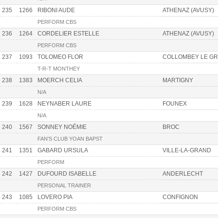
235
1266
RIBONI AUDE
ATHENAZ (AVUSY)
PERFORM CBS
236
1264
CORDELIER ESTELLE
ATHENAZ (AVUSY)
PERFORM CBS
237
1093
TOLOMEO FLOR
COLLOMBEY LE G
T-R-T MONTHEY
238
1383
MOERCH CELIA
MARTIGNY
N/A
239
1628
NEYNABER LAURE
FOUNEX
N/A
240
1567
SONNEY NOÉMIE
BROC
FAN'S CLUB YOAN BAPST
241
1351
GABARD URSULA
VILLE-LA-GRAND
PERFORM
242
1427
DUFOURD ISABELLE
ANDERLECHT
PERSONAL TRAINER
243
1085
LOVERO PIA
CONFIGNON
PERFORM CBS