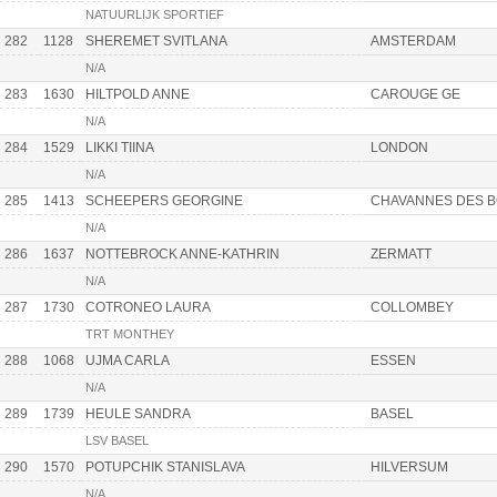
NATUURLIJK SPORTIEF
282
1128
SHEREMET SVITLANA
AMSTERDAM
N/A
283
1630
HILTPOLD ANNE
CAROUGE GE
N/A
284
1529
LIKKI TIINA
LONDON
N/A
285
1413
SCHEEPERS GEORGINE
CHAVANNES DES B
N/A
286
1637
NOTTEBROCK ANNE-KATHRIN
ZERMATT
N/A
287
1730
COTRONEO LAURA
COLLOMBEY
TRT MONTHEY
288
1068
UJMA CARLA
ESSEN
N/A
289
1739
HEULE SANDRA
BASEL
LSV BASEL
290
1570
POTUPCHIK STANISLAVA
HILVERSUM
N/A