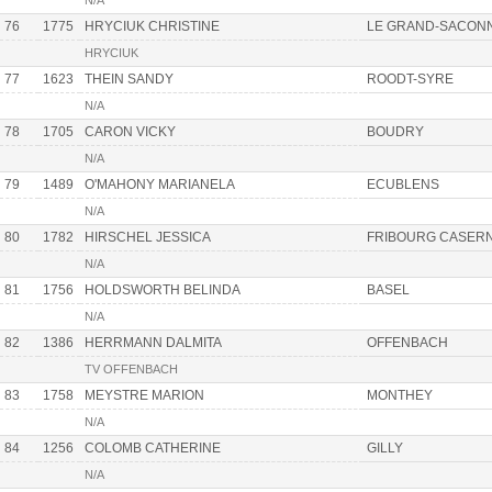
N/A
76
1775
HRYCIUK CHRISTINE
LE GRAND-SACON
HRYCIUK
77
1623
THEIN SANDY
ROODT-SYRE
N/A
78
1705
CARON VICKY
BOUDRY
N/A
79
1489
O'MAHONY MARIANELA
ECUBLENS
N/A
80
1782
HIRSCHEL JESSICA
FRIBOURG CASER
N/A
81
1756
HOLDSWORTH BELINDA
BASEL
N/A
82
1386
HERRMANN DALMITA
OFFENBACH
TV OFFENBACH
83
1758
MEYSTRE MARION
MONTHEY
N/A
84
1256
COLOMB CATHERINE
GILLY
N/A