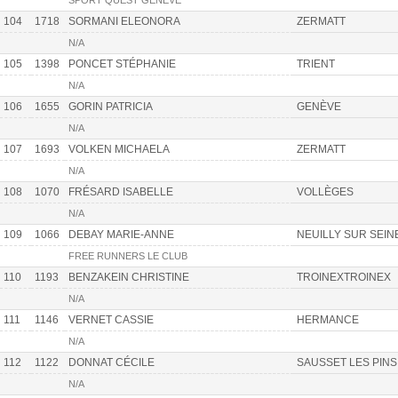
SPORT QUEST GENÈVE
104
1718
SORMANI ELEONORA
ZERMATT
N/A
105
1398
PONCET STÉPHANIE
TRIENT
N/A
106
1655
GORIN PATRICIA
GENÈVE
N/A
107
1693
VOLKEN MICHAELA
ZERMATT
N/A
108
1070
FRÉSARD ISABELLE
VOLLÈGES
N/A
109
1066
DEBAY MARIE-ANNE
NEUILLY SUR SEIN
FREE RUNNERS LE CLUB
110
1193
BENZAKEIN CHRISTINE
TROINEXTROINEX
N/A
111
1146
VERNET CASSIE
HERMANCE
N/A
112
1122
DONNAT CÉCILE
SAUSSET LES PINS
N/A