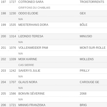
197
1727
COTRONEO SARA
TROISTORRENTS
GRIFFONS DU CHABLAIS
198
1230
ODDO ELODIE
GEX
N/A
199
1535
MEISTERHANS DORA
BÔLE
-
200
1314
LIZONDO TERESA
MINUSIO
N/A
201
1076
VOLLENWEIDER PAM
MONT-SUR-ROLLE
N/A
202
1339
MOIX KARINE
MOLLENS
CAS SIERRE
203
1242
SAVERYS JULIE
PRILLY
N/A
204
1707
GLAUS NORA
CAROUGE GE
N/A
205
1586
BONVIN SÉVERINE
2068
N/A
206
1721
MINNIG FRANZISKA
BRIG