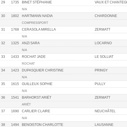
29
1735
BINET STÉPHANIE
VAUX ET CHANTE
N/A
30
1802
HARTMANN NADIA
CHARDONNE
COMPRESSPORT
31
1768
CERASOLA MIRELLA
ZERMATT
N/A
32
1325
ANZI SARA
LOCARNO
N/A
33
1433
ROCHAT JADE
LE SOLLIAT
ROCHAT
34
1423
DUPASQUIER CHRISTINE
PRINGY
N/A
35
1615
GUILLEUX SOPHIE
PULLY
N/A
36
1541
BARHORST ARIËT
ZERMATT
ARIËT
37
1690
CARLIER CLAIRE
NEUCHÂTEL
N/A
38
1494
BENOISTON CHARLOTTE
LAUSANNE