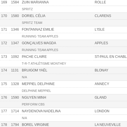
169
1584
ZUIN MARIANNA
ROLLE
SPRITZ
170
1580
DORIEL CÉLIA
CLARENS
SPRITZ TEAM
171
1346
FONTANNAZ EMILIE
L'ISLE
RUNNING TEAM APPLES
172
1347
GONÇALVES MAGDA
APPLES
RUNNING TEAM APPLES
173
1092
PACHE CLAIRE
ST-PAUL EN CHABL
T-R-T ATHLÉTISME MONTHEY
174
1131
BRUIGOM YAËL
BLONAY
N/A
175
1328
MEPPIEL DELPHINE
ANNECY
DELPHINE MEPPIEL
176
1590
NGUYEN MINH
GLAND
PERFORM CBS
177
1714
NAYDENOVA NADELINA
LONDON
N/A
178
1794
BOREL VIRGINIE
LA NEUVEVILLE