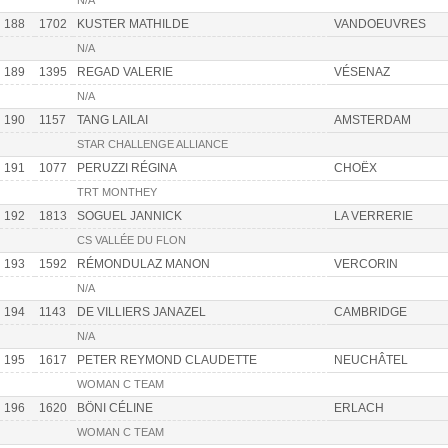
N/A
188
1702
KUSTER MATHILDE
VANDOEUVRES
N/A
189
1395
REGAD VALERIE
VÉSENAZ
N/A
190
1157
TANG LAILAI
AMSTERDAM
STAR CHALLENGE ALLIANCE
191
1077
PERUZZI RÉGINA
CHOËX
TRT MONTHEY
192
1813
SOGUEL JANNICK
LA VERRERIE
CS VALLÉE DU FLON
193
1592
RÉMONDULAZ MANON
VERCORIN
N/A
194
1143
DE VILLIERS JANAZEL
CAMBRIDGE
N/A
195
1617
PETER REYMOND CLAUDETTE
NEUCHÂTEL
WOMAN C TEAM
196
1620
BÖNI CÉLINE
ERLACH
WOMAN C TEAM