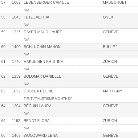
57
1609
LEUENBERGER CAMILLE
MAUBORGET
N/A
58
1645
FETZ LAETITIA
ONEX
N/A
59
1235
DAYER MAUD-LAURE
GENÈVE
N/A
60
1400
SCHLUCHIN MANON
BULLE 1
N/A
61
1740
HAKULINEN KRISTINA
ZÜRICH
N/A
62
1259
BOLUMAR DANIELLE
GENÈVE
N/A
63
1052
DUSSEX CÉLINE
MARTIGNY
T-R-T ATHLÉTISME MONTHEY
64
1204
BÉGUIN LAURA
GENÈVE
N/A
65
1192
BENDT FLORA
ZÜRICH
N/A
66
1469
WOODWARD LENA
GENÈVE