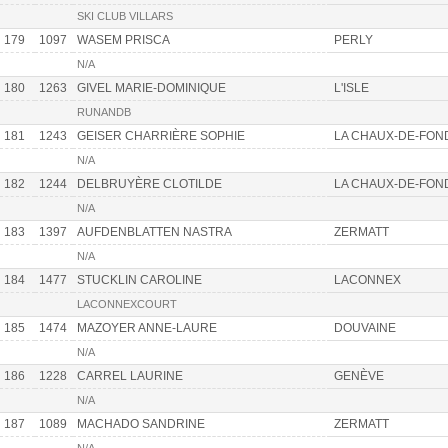
SKI CLUB VILLARS
179
1097
WASEM PRISCA
PERLY
N/A
180
1263
GIVEL MARIE-DOMINIQUE
L'ISLE
RUNANDB
181
1243
GEISER CHARRIÈRE SOPHIE
LA CHAUX-DE-FON
N/A
182
1244
DELBRUYÈRE CLOTILDE
LA CHAUX-DE-FON
N/A
183
1397
AUFDENBLATTEN NASTRA
ZERMATT
N/A
184
1477
STUCKLIN CAROLINE
LACONNEX
LACONNEXCOURT
185
1474
MAZOYER ANNE-LAURE
DOUVAINE
N/A
186
1228
CARREL LAURINE
GENÈVE
N/A
187
1089
MACHADO SANDRINE
ZERMATT