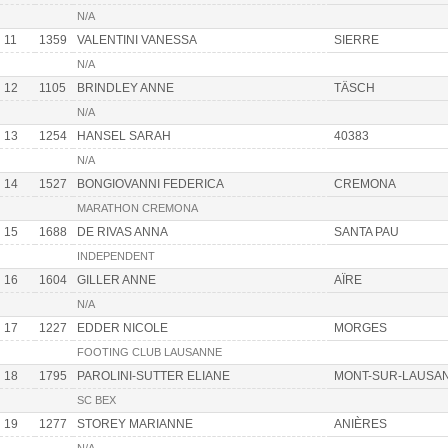
N/A
11
1359
VALENTINI VANESSA
SIERRE
N/A
12
1105
BRINDLEY ANNE
TÄSCH
N/A
13
1254
HANSEL SARAH
40383
N/A
14
1527
BONGIOVANNI FEDERICA
CREMONA
MARATHON CREMONA
15
1688
DE RIVAS ANNA
SANTA PAU
INDEPENDENT
16
1604
GILLER ANNE
AÏRE
N/A
17
1227
EDDER NICOLE
MORGES
FOOTING CLUB LAUSANNE
18
1795
PAROLINI-SUTTER ELIANE
MONT-SUR-LAUSA
SC BEX
19
1277
STOREY MARIANNE
ANIÈRES