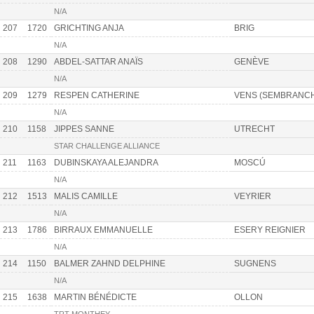
N/A
207
1720
GRICHTING ANJA
BRIG
N/A
208
1290
ABDEL-SATTAR ANAÏS
GENÈVE
N/A
209
1279
RESPEN CATHERINE
VENS (SEMBRANC
N/A
210
1158
JIPPES SANNE
UTRECHT
STAR CHALLENGE ALLIANCE
211
1163
DUBINSKAYA ALEJANDRA
MOSCÚ
N/A
212
1513
MALIS CAMILLE
VEYRIER
N/A
213
1786
BIRRAUX EMMANUELLE
ESERY REIGNIER
N/A
214
1150
BALMER ZAHND DELPHINE
SUGNENS
N/A
215
1638
MARTIN BÉNÉDICTE
OLLON