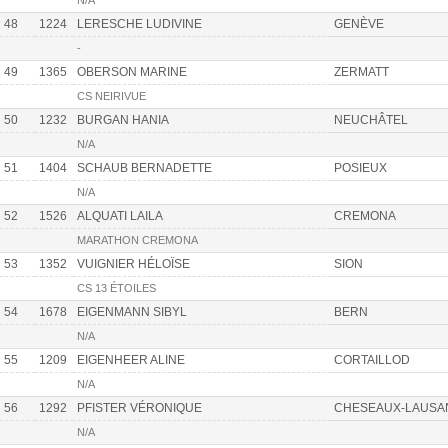
N/A
48
1224
LERESCHE LUDIVINE
GENÈVE
-
49
1365
OBERSON MARINE
ZERMATT
CS NEIRIVUE
50
1232
BURGAN HANIA
NEUCHÂTEL
N/A
51
1404
SCHAUB BERNADETTE
POSIEUX
N/A
52
1526
ALQUATI LAILA
CREMONA
MARATHON CREMONA
53
1352
VUIGNIER HÉLOÏSE
SION
CS 13 ÉTOILES
54
1678
EIGENMANN SIBYL
BERN
N/A
55
1209
EIGENHEER ALINE
CORTAILLOD
N/A
56
1292
PFISTER VÉRONIQUE
CHESEAUX-LAUSA
N/A