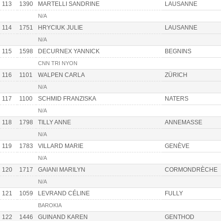
113
1390
MARTELLI SANDRINE
LAUSANNE
N/A
114
1751
HRYCIUK JULIE
LAUSANNE
N/A
115
1598
DECURNEX YANNICK
BEGNINS
CNN TRI NYON
116
1101
WALPEN CARLA
ZÜRICH
N/A
117
1100
SCHMID FRANZISKA
NATERS
N/A
118
1798
TILLY ANNE
ANNEMASSE
N/A
119
1783
VILLARD MARIE
GENÈVE
N/A
120
1717
GAIANI MARILYN
CORMONDRÈCHE
N/A
121
1059
LEVRAND CÉLINE
FULLY
BAROKIA
122
1446
GUINAND KAREN
GENTHOD