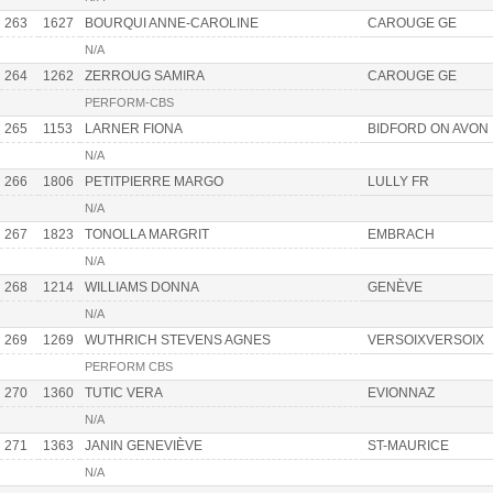
263
1627
BOURQUI ANNE-CAROLINE
CAROUGE GE
N/A
264
1262
ZERROUG SAMIRA
CAROUGE GE
PERFORM-CBS
265
1153
LARNER FIONA
BIDFORD ON AVON
N/A
266
1806
PETITPIERRE MARGO
LULLY FR
N/A
267
1823
TONOLLA MARGRIT
EMBRACH
N/A
268
1214
WILLIAMS DONNA
GENÈVE
N/A
269
1269
WUTHRICH STEVENS AGNES
VERSOIXVERSOIX
PERFORM CBS
270
1360
TUTIC VERA
EVIONNAZ
N/A
271
1363
JANIN GENEVIÈVE
ST-MAURICE
N/A