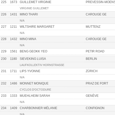
225
1673
GUILLEMET VIRGINIE
PREVESSIN-MOEN
VIRGINIE GUILLEMET
226
1431
MINO THARI
CAROUGE GE
N/A
227
1211
WILTSHIRE MARGARET
MUTTENZ
N/A
228
1432
MINO MINA
CAROUGE GE
N/A
229
1561
BENG GEOKK YEO
PETIR ROAD
230
1180
SIEVEKING LUISA
BERLIN
LAUFKOLLEKTIV HORNSTRASSE
231
1711
LIPS YVONNE
ZÜRICH
N/A
232
1486
MONNET MONIQUE
PRAZ DE FORT
CYCLOS D'OCTODURE
233
1333
MUEHLHEIM SARAH
GENÈVE
N/A
234
1409
CHARBONNIER MÉLANIE
CONFIGNON
N/A