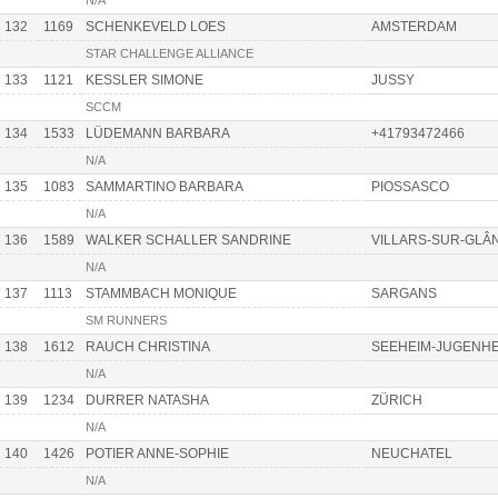
N/A
132
1169
SCHENKEVELD LOES
AMSTERDAM
STAR CHALLENGE ALLIANCE
133
1121
KESSLER SIMONE
JUSSY
SCCM
134
1533
LÜDEMANN BARBARA
+41793472466
N/A
135
1083
SAMMARTINO BARBARA
PIOSSASCO
N/A
136
1589
WALKER SCHALLER SANDRINE
VILLARS-SUR-GLÂ
N/A
137
1113
STAMMBACH MONIQUE
SARGANS
SM RUNNERS
138
1612
RAUCH CHRISTINA
SEEHEIM-JUGENHE
N/A
139
1234
DURRER NATASHA
ZÜRICH
N/A
140
1426
POTIER ANNE-SOPHIE
NEUCHATEL
N/A