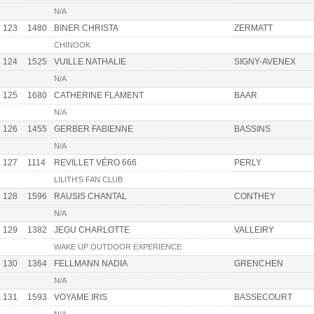
N/A
123
1480
BINER CHRISTA
ZERMATT
CHINOOK
124
1525
VUILLE NATHALIE
SIGNY-AVENEX
N/A
125
1680
CATHERINE FLAMENT
BAAR
N/A
126
1455
GERBER FABIENNE
BASSINS
N/A
127
1114
REVILLET VÉRO 666
PERLY
LILITH'S FAN CLUB
128
1596
RAUSIS CHANTAL
CONTHEY
N/A
129
1382
JEGU CHARLOTTE
VALLEIRY
WAKE UP OUTDOOR EXPERIENCE
130
1364
FELLMANN NADIA
GRENCHEN
N/A
131
1593
VOYAME IRIS
BASSECOURT