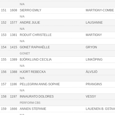
N/A
151
1608
SIERRO EMILY
MARTIGNY-COMBE
N/A
152
1577
ANDRE JULIE
LAUSANNE
N/A
153
1381
RODUIT CHRISTELLE
MARTIGNY
N/A
154
1415
GONET RAPHAËLLE
GRYON
GONET
155
1389
BJÖRKLUND CECILIA
LINKÖPING
N/A
156
1388
HJORT REBECKA
ÄLVSJÖ
N/A
157
1186
PELLEGRINI ANNE-SOPHIE
PRANGINS
N/A
158
1197
INNAURATO DOLORES
VESSY
PERFORM CBS
159
1666
ANNEN STEFANIE
LAUENEN B. GSTA