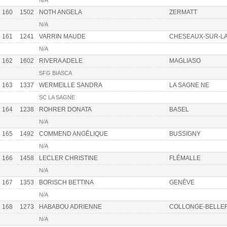
N/A
160
1502
NOTH ANGELA
ZERMATT
N/A
161
1241
VARRIN MAUDE
CHESEAUX-SUR-L
N/A
162
1602
RIVERA ADELE
MAGLIASO
SFG BIASCA
163
1337
WERMEILLE SANDRA
LA SAGNE NE
SC LA SAGNE
164
1238
ROHRER DONATA
BASEL
N/A
165
1492
COMMEND ANGÉLIQUE
BUSSIGNY
N/A
166
1458
LECLER CHRISTINE
FLÉMALLE
N/A
167
1353
BORISCH BETTINA
GENÈVE
N/A
168
1273
HABABOU ADRIENNE
COLLONGE-BELLE
N/A