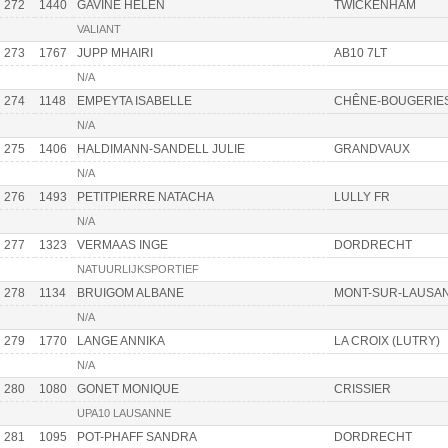
272
1440
GAVINE HELEN
TWICKENHAM
VALIANT
273
1767
JUPP MHAIRI
AB10 7LT
N/A
274
1148
EMPEYTA ISABELLE
CHÊNE-BOUGERIE
N/A
275
1406
HALDIMANN-SANDELL JULIE
GRANDVAUX
N/A
276
1493
PETITPIERRE NATACHA
LULLY FR
N/A
277
1323
VERMAAS INGE
DORDRECHT
NATUURLIJKSPORTIEF
278
1134
BRUIGOM ALBANE
MONT-SUR-LAUSA
N/A
279
1770
LANGE ANNIKA
LA CROIX (LUTRY)
N/A
280
1080
GONET MONIQUE
CRISSIER
UPA10 LAUSANNE
281
1095
POT-PHAFF SANDRA
DORDRECHT