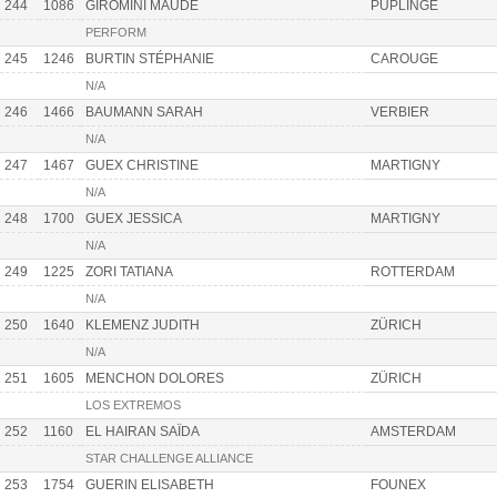
244
1086
GIROMINI MAUDE
PUPLINGE
PERFORM
245
1246
BURTIN STÉPHANIE
CAROUGE
N/A
246
1466
BAUMANN SARAH
VERBIER
N/A
247
1467
GUEX CHRISTINE
MARTIGNY
N/A
248
1700
GUEX JESSICA
MARTIGNY
N/A
249
1225
ZORI TATIANA
ROTTERDAM
N/A
250
1640
KLEMENZ JUDITH
ZÜRICH
N/A
251
1605
MENCHON DOLORES
ZÜRICH
LOS EXTREMOS
252
1160
EL HAIRAN SAÏDA
AMSTERDAM
STAR CHALLENGE ALLIANCE
253
1754
GUERIN ELISABETH
FOUNEX