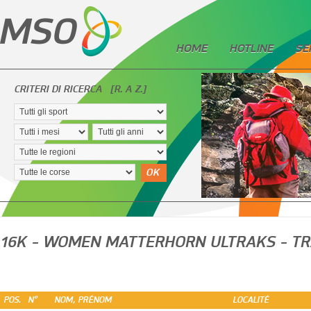
HOME
HOTLINE
SE
CRITERI DI RICERCA
[R. A Z.]
OK
16K - WOMEN MATTERHORN ULTRAKS - TR
POS.
N°
NOM, PRÉNOM
LOCALITÉ