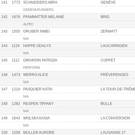
141
1773
SCHNEIDERS MIRA
GENÈVE
GENEVA RUNNERS
142
1676
PFAMMATTER MELANIE
BRIG
ALPEC
143
1505
GRUBER NIMEI
ZERMATT
N/A
144
1119
HAPPE ODALYS
LAUCHRINGEN
N/A
145
1112
GIRARDIN PATRIZIA
COPPET
PERFORM
146
1473
WERRO ALICE
PRÉVERENGES
N/A
147
1210
PASQUIER KATIA
LA TOUR-DE-TRÊM
N/A
148
1282
RESPEN TIFFANY
BULLE
N/A
149
1643
WOLSKA KASIA
LA CONVERSION
N/A
150
1558
MULLER AURORE
LAUSANNE 27