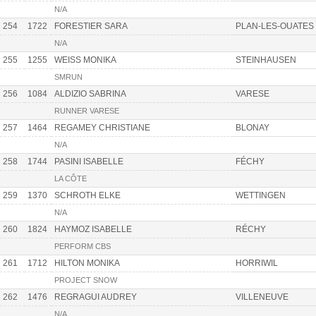
N/A
254
1722
FORESTIER SARA
PLAN-LES-OUATES
N/A
255
1255
WEISS MONIKA
STEINHAUSEN
SMRUN
256
1084
ALDIZIO SABRINA
VARESE
RUNNER VARESE
257
1464
REGAMEY CHRISTIANE
BLONAY
N/A
258
1744
PASINI ISABELLE
FÉCHY
LA CÔTE
259
1370
SCHROTH ELKE
WETTINGEN
N/A
260
1824
HAYMOZ ISABELLE
RÉCHY
PERFORM CBS
261
1712
HILTON MONIKA
HORRIWIL
PROJECT SNOW
262
1476
REGRAGUI AUDREY
VILLENEUVE
N/A