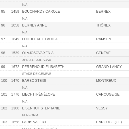
N/A
95
1459
BOUCHARDY CAROLE
BERNEX
N/A
96
1058
BERNEY ANNE
THÔNEX
N/A
97
1649
LÜDDECKE CLAUDIA
RAMSEN
N/A
98
1539
OLAJOSOVA XENIA
GENÈVE
XENIA OLAJOSOVA
99
1672
PERRENOUD ELISABETH
GRAND-LANCY
STADE DE GENÈVE
100
1470
BARBO STEISI
MONTREUX
N/A
101
1776
LIECHTI PÉNÉLOPE
CAROUGE GE
N/A
102
1300
EISENHUT STÉPHANIE
VESSY
PERFORM
103
1658
PARIS VALÉRIE
CAROUGE (GE)