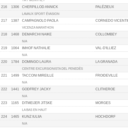
TRT MONTHEY
216
1306
CHERPILLOD ANNICK
PALÉZIEUX
LAVAUX SPORT ÉVASION
217
1387
CAMPAGNOLO PAOLA
CORNEDO VICENT
VICENZA MARATHON
218
1468
DEMARCHI NAIKE
COLLOMBEY
N/A
219
1064
IMHOF NATHALIE
VAL-D'ILLIEZ
N/A
220
1784
DOMINGO LAURA
LA GRANADA
CENTRE EXCURSIONISTA DEL PENEDÈS
221
1499
TACCONI MIREILLE
FROIDEVILLE
N/A
222
1441
GODFREY JACKY
CLITHEROE
N/A
223
1165
DITMEIJER JITSKE
MORGES
LA BAS EN HAUT
224
1465
KUNZ IULIIA
HOCHDORF
N/A