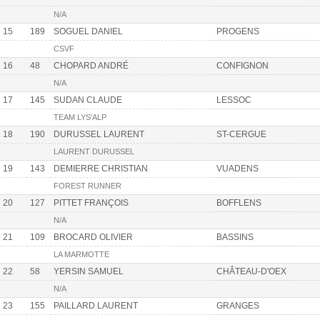
N/A
15
189
SOGUEL DANIEL
PROGENS
CSVF
16
48
CHOPARD ANDRÉ
CONFIGNON
N/A
17
145
SUDAN CLAUDE
LESSOC
TEAM LYS'ALP
18
190
DURUSSEL LAURENT
ST-CERGUE
LAURENT DURUSSEL
19
143
DEMIERRE CHRISTIAN
VUADENS
FOREST RUNNER
20
127
PITTET FRANÇOIS
BOFFLENS
N/A
21
109
BROCARD OLIVIER
BASSINS
LA MARMOTTE
22
58
YERSIN SAMUEL
CHÂTEAU-D'OEX
N/A
23
155
PAILLARD LAURENT
GRANGES