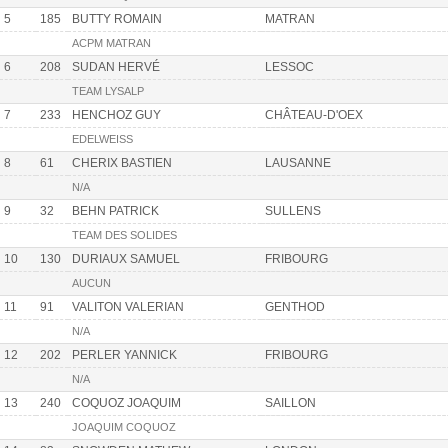
5
185
BUTTY ROMAIN
MATRAN
ACPM MATRAN
6
208
SUDAN HERVÉ
LESSOC
TEAM LYSALP
7
233
HENCHOZ GUY
CHÂTEAU-D'OEX
EDELWEISS
8
61
CHERIX BASTIEN
LAUSANNE
N/A
9
32
BEHN PATRICK
SULLENS
TEAM DES SOLIDES
10
130
DURIAUX SAMUEL
FRIBOURG
AUCUN
11
91
VALITON VALERIAN
GENTHOD
N/A
12
202
PERLER YANNICK
FRIBOURG
N/A
13
240
COQUOZ JOAQUIM
SAILLON
JOAQUIM COQUOZ