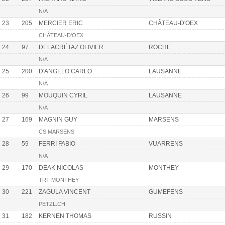
N/A
23
205
MERCIER ERIC
CHÂTEAU-D'OEX
CHÂTEAU-D'OEX
24
97
DELACRÉTAZ OLIVIER
ROCHE
N/A
25
200
D'ANGELO CARLO
LAUSANNE
N/A
26
99
MOUQUIN CYRIL
LAUSANNE
N/A
27
169
MAGNIN GUY
MARSENS
CS MARSENS
28
59
FERRI FABIO
VUARRENS
N/A
29
170
DEAK NICOLAS
MONTHEY
TRT MONTHEY
30
221
ZAGULA VINCENT
GUMEFENS
PETZL.CH
31
182
KERNEN THOMAS
RUSSIN