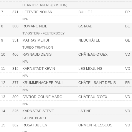
HEARTBREAKERS (BOSTON)
7
371
LEFÈVRE NOHAN
BULLE 1
FR
N/A
8
380
ROMANG NEIL
GSTAAD
BE
TV GSTEIG - FEUTERSOEY
9
351
MATRAY MEHDI
NEUCHÂTEL
GE
TURBO TRIATHLON
10
406
RAYNAUD DENIS
CHÂTEAU-D’OEX
VD
N/A
11
315
KARNSTADT KEVIN
LES MOULINS
VD
N/A
12
377
KRUMMENACHER PAUL
CHÂTEL-SAINT-DENIS
FR
N/A
13
309
FAVROD-COUNE MARC
CHÂTEAU-D'OEX
VD
N/A
14
326
KARNSTAD STEVE
LA TINE
VD
LA TINE BEACH
15
362
ROSAT JULIEN
ORMONT-DESSOUS
VD