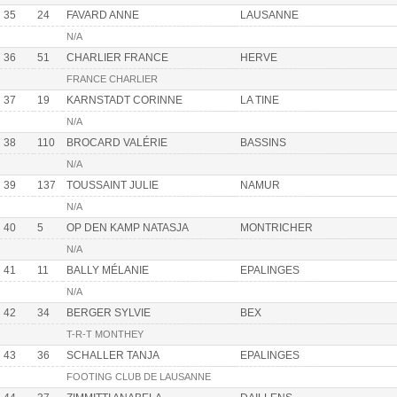
35
24
FAVARD ANNE
LAUSANNE
N/A
36
51
CHARLIER FRANCE
HERVE
FRANCE CHARLIER
37
19
KARNSTADT CORINNE
LA TINE
N/A
38
110
BROCARD VALÉRIE
BASSINS
N/A
39
137
TOUSSAINT JULIE
NAMUR
N/A
40
5
OP DEN KAMP NATASJA
MONTRICHER
N/A
41
11
BALLY MÉLANIE
EPALINGES
N/A
42
34
BERGER SYLVIE
BEX
T-R-T MONTHEY
43
36
SCHALLER TANJA
EPALINGES
FOOTING CLUB DE LAUSANNE