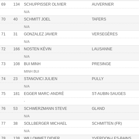
69
134
SCHUPPISSER OLIVIER
AUVERNIER
N/A
70
40
SCHMITT JOEL
TAFERS
N/A
71
31
GONZALEZ JAVIER
VERSEGÈRES
N/A
72
166
NOSTEN KÉVIN
LAUSANNE
N/A
73
108
BUI MINH
PRESINGE
MINH BUI
74
23
STANOVICI JULIEN
PULLY
N/A
75
181
EGGER MARC-ANDRÉ
ST-AUBIN-SAUGES
-
76
53
SCHWERZMANN STEVE
GLAND
N/A
77
38
SOLLBERGER MICHAEL
SCHMITTEN (FR)
N/A
78
138
WILLOMMET DIDIER
YVERDON-LES-BAINS