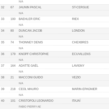
N/A
32
67
JAUNIN PASCAL
ST-CERGUE
N/A
33
100
BAEHLER ERIC
RIEX
N/A
34
80
DUNCAN JACOB
LONDON
N/A
35
74
THONNEY DENIS
CHEXBRES
N/A
36
179
KNOPF CHRISTOPHE
ECUVILLENS
N/A
37
164
ADATTE GAËL
LAVIGNY
N/A
38
21
MACCONI GUIDO
VEZIO
N/A
39
218
CEOL MAURO
MARIN-EPAGNIER
N/A
40
101
CRISTOFOLI LEONARDO
ITAJAÍ
FABIO PIERRY AE