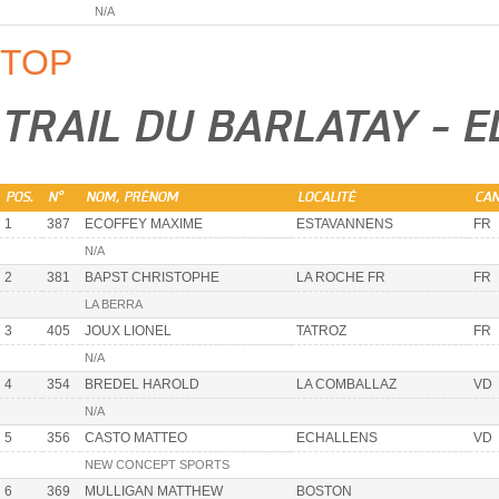
N/A
TOP
TRAIL DU BARLATAY - 
POS.
N°
NOM, PRÉNOM
LOCALITÉ
CA
1
387
ECOFFEY MAXIME
ESTAVANNENS
FR
N/A
2
381
BAPST CHRISTOPHE
LA ROCHE FR
FR
LA BERRA
3
405
JOUX LIONEL
TATROZ
FR
N/A
4
354
BREDEL HAROLD
LA COMBALLAZ
VD
N/A
5
356
CASTO MATTEO
ECHALLENS
VD
NEW CONCEPT SPORTS
6
369
MULLIGAN MATTHEW
BOSTON