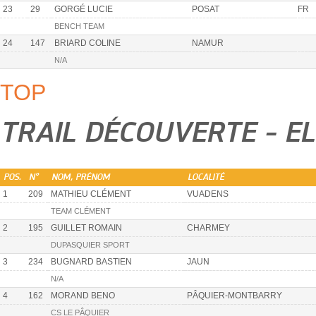
23
29
GORGÉ LUCIE
POSAT
FR
BENCH TEAM
24
147
BRIARD COLINE
NAMUR
N/A
TOP
TRAIL DÉCOUVERTE - E
POS.
N°
NOM, PRÉNOM
LOCALITÉ
1
209
MATHIEU CLÉMENT
VUADENS
TEAM CLÉMENT
2
195
GUILLET ROMAIN
CHARMEY
DUPASQUIER SPORT
3
234
BUGNARD BASTIEN
JAUN
N/A
4
162
MORAND BENO
PÂQUIER-MONTBARRY
CS LE PÂQUIER