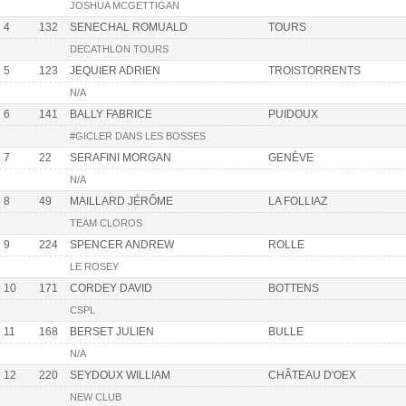
JOSHUA MCGETTIGAN
4
132
SENECHAL ROMUALD
TOURS
DECATHLON TOURS
5
123
JEQUIER ADRIEN
TROISTORRENTS
N/A
6
141
BALLY FABRICE
PUIDOUX
#GICLER DANS LES BOSSES
7
22
SERAFINI MORGAN
GENÈVE
N/A
8
49
MAILLARD JÉRÔME
LA FOLLIAZ
TEAM CLOROS
9
224
SPENCER ANDREW
ROLLE
LE ROSEY
10
171
CORDEY DAVID
BOTTENS
CSPL
11
168
BERSET JULIEN
BULLE
N/A
12
220
SEYDOUX WILLIAM
CHÂTEAU D'OEX
NEW CLUB