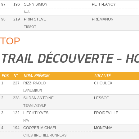
97
196
SENN SIMON
PETIT-LANCY
N/A
98
219
PRIN STEVE
PRÈMANON
TISSOT
TOP
TRAIL DÉCOUVERTE - H
POS.
N°
NOM, PRÉNOM
LOCALITÉ
1
227
RIZZI PAOLO
CHOULEX
LARUMEUR
2
228
SUDAN ANTOINE
LESSOC
TEAM LYS'ALP
3
122
LIECHTI YVES
FROIDEVILLE
N/A
4
194
COOPER MICHAEL
MONTANA
CHESHIRE HILL RUNNERS