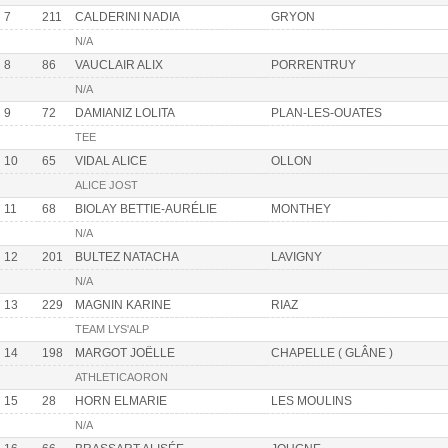
7
211
CALDERINI NADIA
GRYON
N/A
8
86
VAUCLAIR ALIX
PORRENTRUY
N/A
9
72
DAMIANIZ LOLITA
PLAN-LES-OUATES
TEE
10
65
VIDAL ALICE
OLLON
ALICE JOST
11
68
BIOLAY BETTIE-AURÉLIE
MONTHEY
N/A
12
201
BULTEZ NATACHA
LAVIGNY
N/A
13
229
MAGNIN KARINE
RIAZ
TEAM LYS'ALP
14
198
MARGOT JOËLLE
CHAPELLE ( GLÂNE )
ATHLETICAORON
15
28
HORN ELMARIE
LES MOULINS
N/A