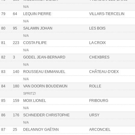
N/A
79
64
LEQUIN PIERRE
VILLARS-TIERCELIN
N/A
80
95
SALAMIN JOHAN
LES BOIS
N/A
81
223
COSTA FILIPE
LA CROIX
N/A
82
3
GODEL JEAN-BERNARD
CHEXBRES
N/A
83
140
ROUSSEAU EMMANUEL
CHÂTEAU-D'OEX
N/A
84
180
VAN DOORN BOUDEWIJN
ROLLE
SPRITZ!
85
159
MOIX LIONEL
FRIBOURG
N/A
86
176
SCHNEIDER CHRISTOPHE
URSY
N/A
87
25
DELANNOY GAËTAN
ARCONCIEL