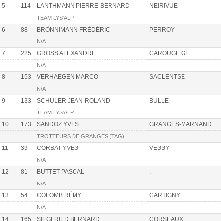
5
114
LANTHMANN PIERRE-BERNARD
NEIRIVUE
TEAM LYS'ALP
6
88
BRÖNNIMANN FRÉDÉRIC
PERROY
N/A
7
225
GROSS ALEXANDRE
CAROUGE GE
N/A
8
153
VERHAEGEN MARCO
SACLENTSE
N/A
9
133
SCHULER JEAN-ROLAND
BULLE
TEAM LYS'ALP
10
173
SANDOZ YVES
GRANGES-MARNAND
TROTTEURS DE GRANGES (TAG)
11
39
CORBAT YVES
VESSY
N/A
12
81
BUTTET PASCAL
.
N/A
13
54
COLOMB RÉMY
CARTIGNY
N/A
14
165
SIEGFRIED BERNARD
CORSEAUX