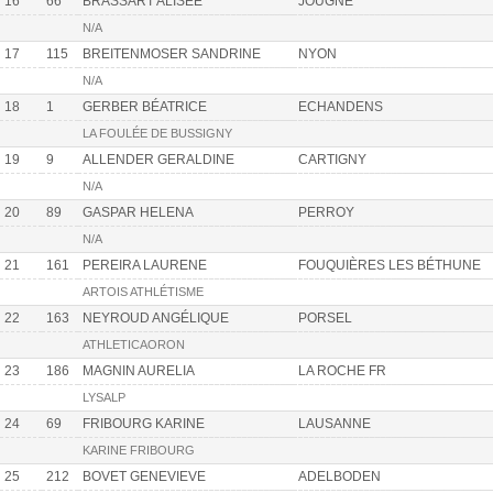
16
66
BRASSART ALISÉE
JOUGNE
N/A
17
115
BREITENMOSER SANDRINE
NYON
N/A
18
1
GERBER BÉATRICE
ECHANDENS
LA FOULÉE DE BUSSIGNY
19
9
ALLENDER GERALDINE
CARTIGNY
N/A
20
89
GASPAR HELENA
PERROY
N/A
21
161
PEREIRA LAURENE
FOUQUIÈRES LES BÉTHUNE
ARTOIS ATHLÉTISME
22
163
NEYROUD ANGÉLIQUE
PORSEL
ATHLETICAORON
23
186
MAGNIN AURELIA
LA ROCHE FR
LYSALP
24
69
FRIBOURG KARINE
LAUSANNE
KARINE FRIBOURG
25
212
BOVET GENEVIEVE
ADELBODEN