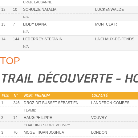
UPA10 LAUSANNE
12
10
SCHULZE NATALIA
LUCKENWALDE
N/A
13
7
LIDDY DIANA
MONTCLAIR
N/A
14
144
LEDERREY STEFANIA
LA CHAUX-DE-FONDS
N/A
TOP
TRAIL DÉCOUVERTE - 
POS.
N°
NOM, PRÉNOM
LOCALITÉ
1
246
DROZ-DIT-BUSSET SÉBASTIEN
LANDERON-COMBES
TEAMID
2
14
HAUG PHILIPPE
VOUVRY
COACHING SPORT VOUVRY
3
70
MCGETTIGAN JOSHUA
LONDON