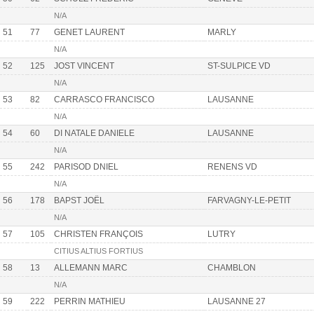
N/A
51
77
GENET LAURENT
MARLY
N/A
52
125
JOST VINCENT
ST-SULPICE VD
N/A
53
82
CARRASCO FRANCISCO
LAUSANNE
N/A
54
60
DI NATALE DANIELE
LAUSANNE
N/A
55
242
PARISOD DNIEL
RENENS VD
N/A
56
178
BAPST JOËL
FARVAGNY-LE-PETIT
N/A
57
105
CHRISTEN FRANÇOIS
LUTRY
CITIUS ALTIUS FORTIUS
58
13
ALLEMANN MARC
CHAMBLON
N/A
59
222
PERRIN MATHIEU
LAUSANNE 27