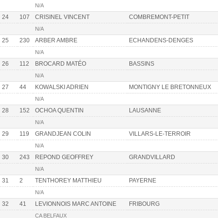
N/A
24
107
CRISINEL VINCENT
COMBREMONT-PETIT
N/A
25
230
ARBER AMBRE
ECHANDENS-DENGES
N/A
26
112
BROCARD MATÉO
BASSINS
N/A
27
44
KOWALSKI ADRIEN
MONTIGNY LE BRETONNEUX
N/A
28
152
OCHOA QUENTIN
LAUSANNE
N/A
29
119
GRANDJEAN COLIN
VILLARS-LE-TERROIR
N/A
30
243
REPOND GEOFFREY
GRANDVILLARD
N/A
31
2
TENTHOREY MATTHIEU
PAYERNE
N/A
32
41
LEVIONNOIS MARC ANTOINE
FRIBOURG
CA BELFAUX