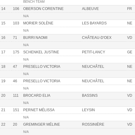
BENCH TEAM
14
106
OBERSON CORENTINE
ALBEUVE
FR
N/A
15
103
MORIER SOLÈNE
LES BAYARDS
NE
N/A
16
71
BURRI NAOMI
CHÂTEAU-D'OEX
VD
N/A
17
175
SCHENKEL JUSTINE
PETIT-LANCY
GE
N/A
18
47
PRESELLO VICTORIA
NEUCHÂTEL
NE
N/A
19
46
PRESELLO VICTORIA
NEUCHÂTEL
NE
N/A
20
111
BROCARD ELIA
BASSINS
VD
N/A
21
151
PERNET MÉLISSA
LEYSIN
VD
N/A
22
20
GREMINGER MÉLINE
ROSSINIÈRE
VD
N/A