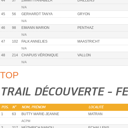
44
37
ZIMMITTI ANABELA
DAILLENS
N/A
45
56
GERHARDT TANYA
GRYON
N/A
46
98
EIMANN MARION
PENTHAZ
N/A
47
102
FALK ANNELIES
MAASTRICHT
N/A
48
214
CHAPUIS VÉRONIQUE
VALLON
N/A
TOP
TRAIL DÉCOUVERTE - F
POS.
N°
NOM, PRÉNOM
LOCALITÉ
1
63
BUTTY MARIE-JEANNE
MATRAN
ACPM
2
217
WÜTHRICH NANOU
ECHALLENS