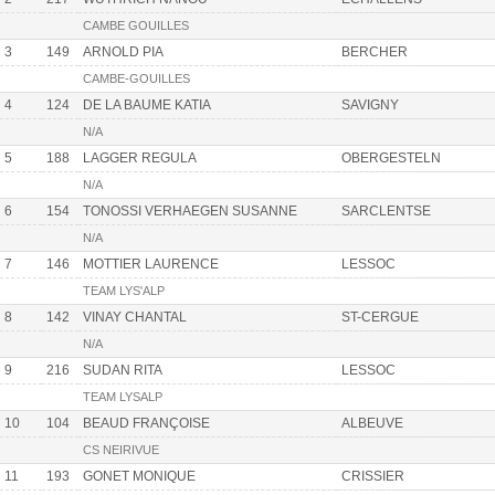
CAMBE GOUILLES
3
149
ARNOLD PIA
BERCHER
CAMBE-GOUILLES
4
124
DE LA BAUME KATIA
SAVIGNY
N/A
5
188
LAGGER REGULA
OBERGESTELN
N/A
6
154
TONOSSI VERHAEGEN SUSANNE
SARCLENTSE
N/A
7
146
MOTTIER LAURENCE
LESSOC
TEAM LYS'ALP
8
142
VINAY CHANTAL
ST-CERGUE
N/A
9
216
SUDAN RITA
LESSOC
TEAM LYSALP
10
104
BEAUD FRANÇOISE
ALBEUVE
CS NEIRIVUE
11
193
GONET MONIQUE
CRISSIER