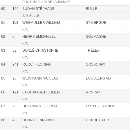
FOOTING CLUB DE LAUSANNE
60
160
SUDAN STÉPHANE
BULLE
SAB BULLE
61
113
WEGMULLER WILLIAM
ST-CERGUE
N/A
62
6
HENRY EMMANUEL
SOUMAGNE
N/A
63
52
DONZÉ CHRISTOPHE
TRÉLEX
N/A
64
241
RUOCT FLORIAN
COSSONAY
N/A
65
90
WEINMANN NICOLAS
ECUBLENS VD
N/A
66
121
COURVOISIER JULIEN
ROVRAY
N/A
67
26
DELANNOY FLORENT
LYS LEZ LANNOY
N/A
68
4
HENRY JEAN-PAUL
CORBEYRIER
N/A