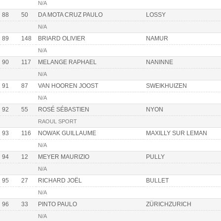
N/A
88
50
DA MOTA CRUZ PAULO
LOSSY
N/A
89
148
BRIARD OLIVIER
NAMUR
N/A
90
117
MELANGE RAPHAEL
NANINNE
N/A
91
87
VAN HOOREN JOOST
SWEIKHUIZEN
N/A
92
55
ROSÉ SÉBASTIEN
NYON
RAOUL SPORT
93
116
NOWAK GUILLAUME
MAXILLY SUR LEMAN
N/A
94
12
MEYER MAURIZIO
PULLY
N/A
95
27
RICHARD JOËL
BULLET
N/A
96
33
PINTO PAULO
ZÜRICHZURICH
N/A