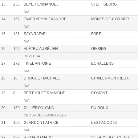
13
236
BEYER EMMANUEL
STEFFISBURG
N/A
14
157
TAVERNEY ALEXANDRE
MONTS-DE-CORSIER
N/A
15
131
SAYA RAFAEL
FOREL
N/A
16
199
ALÉTRU AURÉLIEN
GIVRINS
DUVEL SA
17
172
TINEL ANTOINE
ECHALLENS
N/A
18
18
DROGUET MICHAEL
CHAILLY-MONTREUX
N/A
19
8
BERTHOLET RAYMOND
ROMONT
N/A
20
139
GILLIÉRON YANN
PUIDOUX
CROSS DES Z'AMOUREUX
21
156
GLARDON PATRICE
LES PACCOTS
N/A
22
237
RICHARD MARC
VILLARS SOUS YENS