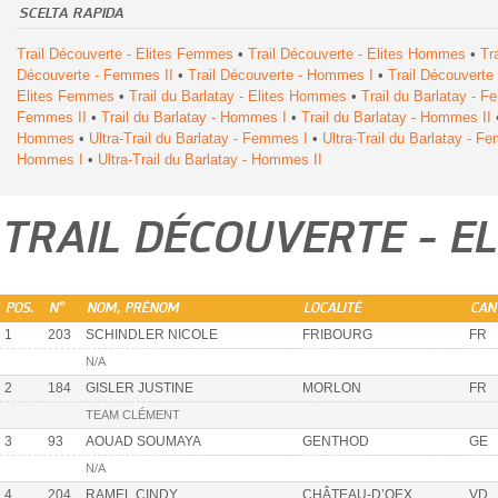
SCELTA RAPIDA
Trail Découverte - Elites Femmes
•
Trail Découverte - Elites Hommes
•
Tr
Découverte - Femmes II
•
Trail Découverte - Hommes I
•
Trail Découverte
Elites Femmes
•
Trail du Barlatay - Elites Hommes
•
Trail du Barlatay - 
Femmes II
•
Trail du Barlatay - Hommes I
•
Trail du Barlatay - Hommes II
Hommes
•
Ultra-Trail du Barlatay - Femmes I
•
Ultra-Trail du Barlatay - F
Hommes I
•
Ultra-Trail du Barlatay - Hommes II
TRAIL DÉCOUVERTE - E
POS.
N°
NOM, PRÉNOM
LOCALITÉ
CAN
1
203
SCHINDLER NICOLE
FRIBOURG
FR
N/A
2
184
GISLER JUSTINE
MORLON
FR
TEAM CLÉMENT
3
93
AOUAD SOUMAYA
GENTHOD
GE
N/A
4
204
RAMEL CINDY
CHÂTEAU-D’OEX
VD