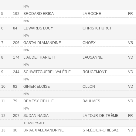
N/A
5
192
BRODARD ERIKA
LA ROCHE
FR
N/A
6
84
EDWARDS LUCY
CHRISTCHURCH
N/A
7
206
GASTALDI AMANDINE
CHOËX
VS
N/A
8
174
LIAUDET HARIETT
LAUSANNE
VD
N/A
9
244
SCHWITZGUEBEL VALÉRIE
ROUGEMONT
VD
N/A
10
92
GINIER ELOÏSE
OLLON
VD
N/A
11
79
DEMESY OTHILIE
BAULMES
VD
N/A
12
207
SUDAN NADIA
LA TOUR-DE-TRÊME
FR
TEAM LYSALP
13
30
BRIAUX ALEXANDRINE
ST-LÉGIER-CHIÉSAZ
VD