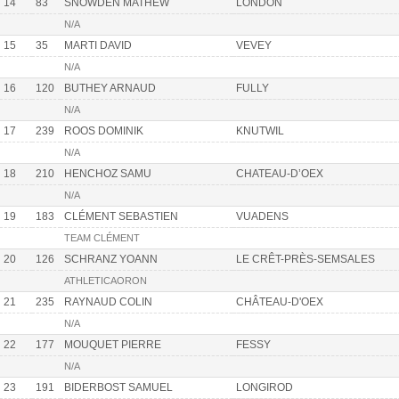
14
83
SNOWDEN MATHEW
LONDON
N/A
15
35
MARTI DAVID
VEVEY
N/A
16
120
BUTHEY ARNAUD
FULLY
N/A
17
239
ROOS DOMINIK
KNUTWIL
N/A
18
210
HENCHOZ SAMU
CHATEAU-D’OEX
N/A
19
183
CLÉMENT SEBASTIEN
VUADENS
TEAM CLÉMENT
20
126
SCHRANZ YOANN
LE CRÊT-PRÈS-SEMSALES
ATHLETICAORON
21
235
RAYNAUD COLIN
CHÂTEAU-D'OEX
N/A
22
177
MOUQUET PIERRE
FESSY
N/A
23
191
BIDERBOST SAMUEL
LONGIROD