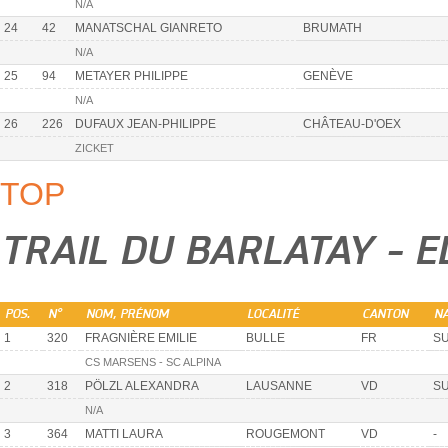
N/A
24
42
MANATSCHAL GIANRETO
BRUMATH
N/A
25
94
METAYER PHILIPPE
GENÈVE
N/A
26
226
DUFAUX JEAN-PHILIPPE
CHÂTEAU-D'OEX
ZICKET
TOP
TRAIL DU BARLATAY - 
POS.
N°
NOM, PRÉNOM
LOCALITÉ
CANTON
NA
1
320
FRAGNIÈRE EMILIE
BULLE
FR
SU
CS MARSENS - SC ALPINA
2
318
PÖLZL ALEXANDRA
LAUSANNE
VD
SU
N/A
3
364
MATTI LAURA
ROUGEMONT
VD
-