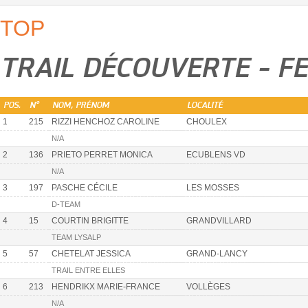
TOP
TRAIL DÉCOUVERTE - F
POS.
N°
NOM, PRÉNOM
LOCALITÉ
1
215
RIZZI HENCHOZ CAROLINE
CHOULEX
N/A
2
136
PRIETO PERRET MONICA
ECUBLENS VD
N/A
3
197
PASCHE CÉCILE
LES MOSSES
D-TEAM
4
15
COURTIN BRIGITTE
GRANDVILLARD
TEAM LYSALP
5
57
CHETELAT JESSICA
GRAND-LANCY
TRAIL ENTRE ELLES
6
213
HENDRIKX MARIE-FRANCE
VOLLÈGES
N/A