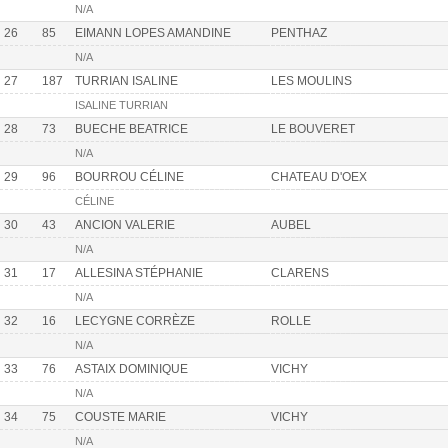
N/A
26
85
EIMANN LOPES AMANDINE
PENTHAZ
N/A
27
187
TURRIAN ISALINE
LES MOULINS
ISALINE TURRIAN
28
73
BUECHE BEATRICE
LE BOUVERET
N/A
29
96
BOURROU CÉLINE
CHATEAU D'OEX
CÉLINE
30
43
ANCION VALERIE
AUBEL
N/A
31
17
ALLESINA STÉPHANIE
CLARENS
N/A
32
16
LECYGNE CORRÈZE
ROLLE
N/A
33
76
ASTAIX DOMINIQUE
VICHY
N/A
34
75
COUSTE MARIE
VICHY
N/A