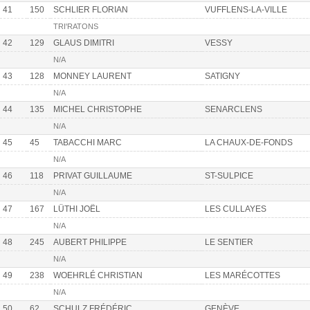
41
150
SCHLIER FLORIAN
VUFFLENS-LA-VILLE
TRI'RATONS
42
129
GLAUS DIMITRI
VESSY
N/A
43
128
MONNEY LAURENT
SATIGNY
N/A
44
135
MICHEL CHRISTOPHE
SENARCLENS
N/A
45
45
TABACCHI MARC
LA CHAUX-DE-FONDS
N/A
46
118
PRIVAT GUILLAUME
ST-SULPICE
N/A
47
167
LÜTHI JOËL
LES CULLAYES
N/A
48
245
AUBERT PHILIPPE
LE SENTIER
N/A
49
238
WOEHRLÉ CHRISTIAN
LES MARÉCOTTES
N/A
50
62
SCHULZ FRÉDÉRIC
GENÈVE