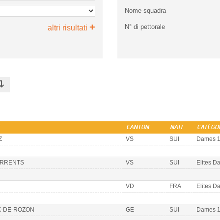
Nome squadra
+
N° di pettorale
altri risultati
↴
CANTON
NATI
CATÉGO
Z
VS
SUI
Dames 
ORRENTS
VS
SUI
Elites D
VD
FRA
Elites D
X-DE-ROZON
GE
SUI
Dames 