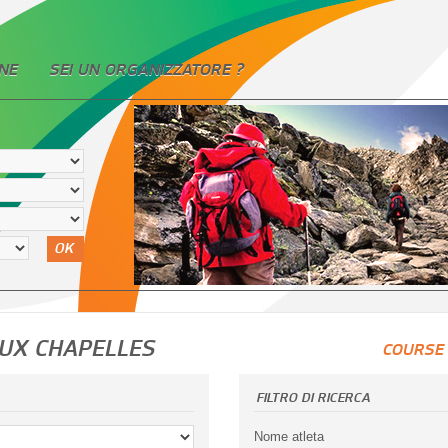
NE
SEI UN ORGANIZZATORE ?
OK
EUX CHAPELLES
COURSE 
FILTRO DI RICERCA
Nome atleta