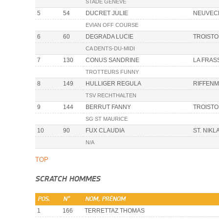
STADE GENÈVE
5
54
DUCRET JULIE
NEUVEC
EVIAN OFF COURSE
6
60
DEGRADA LUCIE
TROIST
CA DENTS-DU-MIDI
7
130
CONUS SANDRINE
LA FRAS
TROTTEURS FUNNY
8
149
HULLIGER REGULA
RIFFENM
TSV RECHTHALTEN
9
144
BERRUT FANNY
TROIST
SG ST MAURICE
10
90
FUX CLAUDIA
ST. NIKL
N/A
TOP
SCRATCH HOMMES
POS.
N°
NOM, PRÉNOM
1
166
TERRETTAZ THOMAS