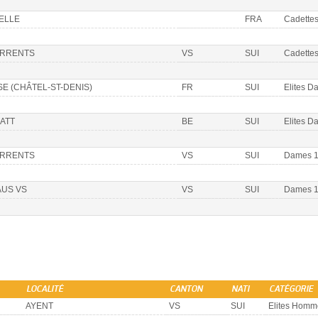
ELLE
FRA
Cadettes
ORRENTS
VS
SUI
Cadettes
SE (CHÂTEL-ST-DENIS)
FR
SUI
Elites D
ATT
BE
SUI
Elites D
ORRENTS
VS
SUI
Dames 
AUS VS
VS
SUI
Dames 
LOCALITÉ
CANTON
NATI
CATÉGORIE
AYENT
VS
SUI
Elites Homm