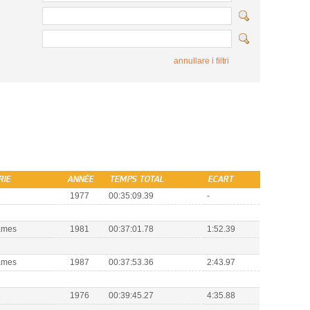
annullare i filtri
RIE
ANNÉE
TEMPS TOTAL
ECART
1
1977
00:35:09.39
-
ames
1981
00:37:01.78
1:52.39
ames
1987
00:37:53.36
2:43.97
1
1976
00:39:45.27
4:35.88