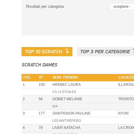
Risultati per categoria
↴
TOP 10 SCRATCH
TOP 3 PER CATEGORIE
SCRATCH DAMES
POS.
N°
NOM, PRÉNOM
LOCALITÉ
1
100
HREBEC LAURA
ILLARSA
CS 13 ÉTOILES
2
56
GOBIET MELANIE
TROIST
N/A
3
177
SAINTIGNON PAULINE
NYON
LES AIN'TRÉPIDES
4
78
LIVER NATACHA
LA CROI