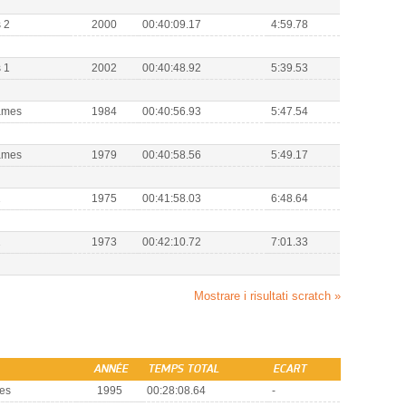
 2
2000
00:40:09.17
4:59.78
 1
2002
00:40:48.92
5:39.53
ames
1984
00:40:56.93
5:47.54
ames
1979
00:40:58.56
5:49.17
1
1975
00:41:58.03
6:48.64
1
1973
00:42:10.72
7:01.33
Mostrare i risultati scratch »
ANNÉE
TEMPS TOTAL
ECART
es
1995
00:28:08.64
-