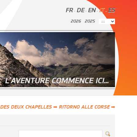
FR
DE
EN
IT
ES
-
-
-
-
2026
2025
DES DEUX CHAPELLES ➡
RITORNO ALLE CORSE ➡