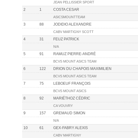
JEAN PELLISSIER SPORT
2
1
COSTA CESAR
ASICSMOUNTTEAM
3
88
JODIDIO ALEXANDRE
CABV MARTIGNY SCOTT
4
31
FEUZ PATRICK
N/A
5
91
RAMUZ PIERRE-ANDRÉ
BCVS MOUNT ASICS TEAM
6
122
DRION DU CHAPOIS MAXIMILIEN
BCVS MOUNT ASICS TEAM
7
75
LEBOEUF FRANÇOIS
BCVS MOUNT ASICS
8
92
MARIÉTHOZ CÉDRIC
CA VOUVRY
9
157
GREMAUD SIMON
N/A
10
61
GEX-FABRY ALEXIS
CABV MARTIGNY