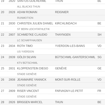
19
2820
SANTOS GUILHERME
THUN
BE
ALL BLACKS THUN
20
2828
ADAM ROMAIN
REIGNIER
RUNMOTION
21
2830
CHRISTEN JULIEN DANIEL
KIRCHLINDACH
BE
ST BERN LEICHTATHLETIK
22
2807
SCHMIDTKE CLAUDIO
THAYNGEN
SH
LC SCHAFFHAUSEN
23
2834
ROTH TIMO
YVERDON-LES-BAINS
VD
US YVERDON
24
2839
GÖLDI SILVAN
BÜTSCHWIL-GANTERSCHWIL
SG
KTV BÜTSCHWIL
25
2831
KLOPFENSTEIN DIEGO
GENÈVE
GE
STADE GENÈVE
26
2808
JEANMAIRE YANNICK
MONT-SUR-ROLLE
VD
STADE GENÈVE
27
2809
RISER VINCENT
FARVAGNY-LE-PETIT
FR
STADE GENÈVE
28
2826
BRIGGEN MARCEL
THUN
BE