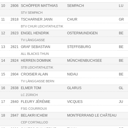
10
2806
SCHÖPFER MATTHIAS
SEMPACH
LU
STV SEMPACH
11
2818
TSCHARNER JANN
CHUR
GR
BTV CHUR LEICHTATHLETIK
12
2823
ENGEL HENDRIK
OSTERMUNDIGEN
BE
TV LÄNGGASSE
13
2821
GRAF SEBASTIAN
STEFFISBURG
BE
ALL BLACKS THUN
14
2824
HERREN DOMINIK
MÜNCHENBUCHSEE
BE
STB LEICHTATHLETIK
15
2804
CROISIER ALAIN
NIDAU
BE
TV LÄNGGASSE BERN
16
2838
ELMER TOM
GLARUS
GL
LC ZÜRICH
17
2840
FLEURY JÉRÉMIE
VICQUES
JU
FSG COURROUX
18
2847
BELAKRI ICHEM
MONTFERRAND LE CHÂTEAU
CEP CORTAILLOD