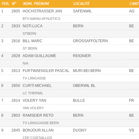
POS.
N°
NOM, PRÉNOM
LOCALITÉ
CANT
1
2805
HOCHSTRASSER JAN
SAFENWIL
AG
BTV AARAU ATHLETICS
2
2833
NOTI LUCA
BERN
BE
STBERN
3
2816
BILL MARC
GROSSAFFOLTERN
BE
ST BERN
4
2829
ADAM GUILLAUME
REIGNIER
N/A
5
2813
FURTWAENGLER PASCAL
MURI BEI BERN
BE
TV LÄNGASSE
6
2850
CURTI MICHAEL
OBERWIL BL
LC THERWIL
7
2814
VOLERY YAN
BULLE
FR
YAN VOLERY
8
2803
RAMSEIER RETO
BERN
BE
TV LÄNGGASSE BERN
9
2845
BONJOUR ALLAN
DUGNY
VS
CEP CORTAILLOD