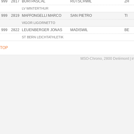
999
2817
BURI PASCAL
RUTSCHWIL
ZH
LV WINTERTHUR
999
2819
MAFFONGELLI MARCO
SAN PIETRO
TI
VIGOR LIGORNETTO
999
2822
LEUENBERGER JONAS
MADISWIL
BE
ST BERN LEICHTATHLETIK
TOP
MSO-Chrono, 2800 Delémont |
i