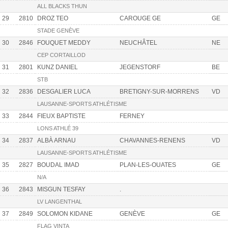
ALL BLACKS THUN
29
2810
DROZ TEO
CAROUGE GE
GE
STADE GENÈVE
30
2846
FOUQUET MEDDY
NEUCHÂTEL
NE
CEP CORTAILLOD
31
2801
KUNZ DANIEL
JEGENSTORF
BE
STB
32
2836
DESGALIER LUCA
BRETIGNY-SUR-MORRENS
VD
LAUSANNE-SPORTS ATHLÉTISME
33
2844
FIEUX BAPTISTE
FERNEY
LONS ATHLÉ 39
34
2837
ALBÀ ARNAU
CHAVANNES-RENENS
VD
LAUSANNE-SPORTS ATHLÉTISME
35
2827
BOUDAL IMAD
PLAN-LES-OUATES
GE
N/A
36
2843
MISGUN TESFAY
.
LV LANGENTHAL
37
2849
SOLOMON KIDANE
GENÈVE
GE
FLAG VINTA