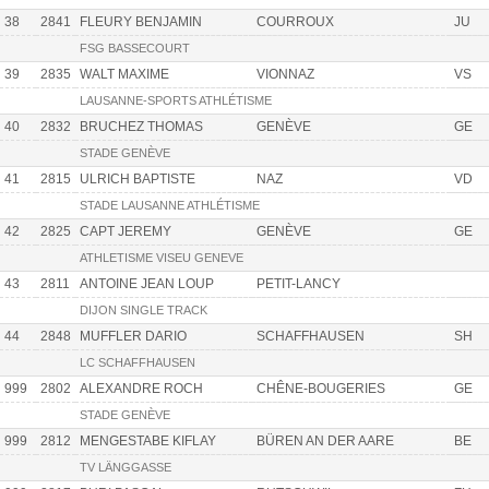
38
2841
FLEURY BENJAMIN
COURROUX
JU
FSG BASSECOURT
39
2835
WALT MAXIME
VIONNAZ
VS
LAUSANNE-SPORTS ATHLÉTISME
40
2832
BRUCHEZ THOMAS
GENÈVE
GE
STADE GENÈVE
41
2815
ULRICH BAPTISTE
NAZ
VD
STADE LAUSANNE ATHLÉTISME
42
2825
CAPT JEREMY
GENÈVE
GE
ATHLETISME VISEU GENEVE
43
2811
ANTOINE JEAN LOUP
PETIT-LANCY
DIJON SINGLE TRACK
44
2848
MUFFLER DARIO
SCHAFFHAUSEN
SH
LC SCHAFFHAUSEN
999
2802
ALEXANDRE ROCH
CHÊNE-BOUGERIES
GE
STADE GENÈVE
999
2812
MENGESTABE KIFLAY
BÜREN AN DER AARE
BE
TV LÄNGGASSE