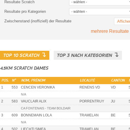
Resultate Scratch
Resultate pro Kategorien
Zwischenstand (inoffiziell) der Resultate
Affiche
mehrere Resultate
↴
↴
TOP 10 SCRATCH
TOP 3 NACH KATEGORIEN
4.5KM SCRATCH DAMES
POS.
N°
NOM, PRÉNOM
LOCALITÉ
CANTON
1
553
CENCEN VERONIKA
RENENS VD
VD
N/A
2
583
VAUCLAIR ALIX
PORRENTRUY
JU
CA FONTENAIS - TEAM BOLDAIR
3
609
BONNEMAIN LOLA
TRAMELAN
BE
N/A
4
502
LIECHTI SIMEA
TRAMELAN
BE