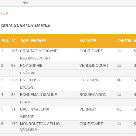
N/A
TOP
7.5KM SCRATCH DAMES
POS.
N°
NOM, PRÉNOM
LOCALITÉ
CANTON
N
1
106
CRAUSAZ MORGANE
COURFAIVRE
JU
S
FSG BASSECOURT
2
98
ROY SOPHIE
VENDLINCOURT
JU
S
GS AJOIE
3
113
CRETI LISA
FRIBOURG
FR
S
LXCAWZ
4
32
BONNEMAIN ISALINE
ROSSEMAISON
JU
S
GSAJOIE
5
31
GALLIN VALERIA
VERNIER
GE
S
WEPERF
6
169
MONROUZEAU AELLIG
COURFAIVRE
JU
S
VANESSA