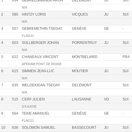
1
634
GEBREZGABINER ARON
DELÉMONT
JU
SUI
N/A
2
580
HINTZY LORIS
VICQUES
JU
SUI
N/A
3
557
GEBREMETHIN TSEGAY
GENÈVE
GE
-
FLAG21
4
603
SOLLBERGER JOHAN
PORRENTRUY
JU
SUI
N/A
5
622
CHANEAUX VINCENT
MONTBELIARD
FRA
APERAM PONT DE ROIDE
6
615
SIMMEN JEAN-LUC
MOUTIER
JU
SUI
N/A
7
635
WELDEKIDAN TSEGAY
DELÉMONT
SUI
N/A
8
515
CERF JULIEN
LAUSANNE
VD
SUI
GS AJOIE
9
564
TEKIE AMANUEL
GENÈVE
GE
-
FLAG21
10
636
SOLOMON SAMUEL
BASSECOURT
JU
SUI