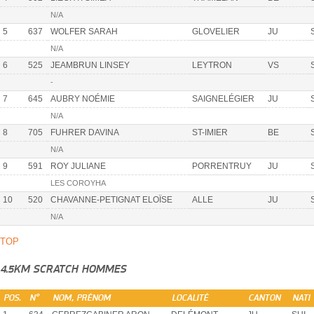
N/A
5
637
WOLFER SARAH
GLOVELIER
JU
N/A
6
525
JEAMBRUN LINSEY
LEYTRON
VS
-
7
645
AUBRY NOÉMIE
SAIGNELÉGIER
JU
N/A
8
705
FUHRER DAVINA
ST-IMIER
BE
N/A
9
591
ROY JULIANE
PORRENTRUY
JU
LES COROYHA
10
520
CHAVANNE-PETIGNAT ELOÏSE
ALLE
JU
N/A
TOP
4.5KM SCRATCH HOMMES
POS.
N°
NOM, PRÉNOM
LOCALITÉ
CANTON
NATI