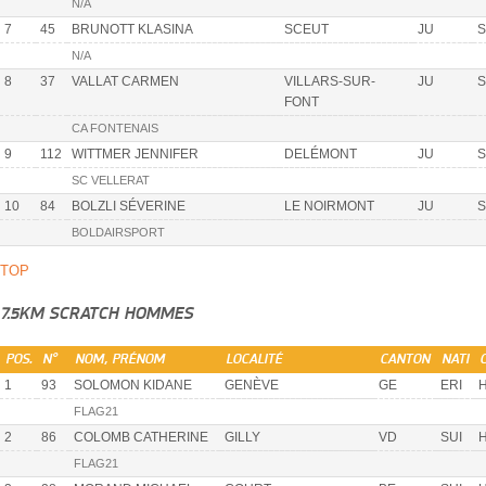
N/A
7
45
BRUNOTT KLASINA
SCEUT
JU
S
N/A
8
37
VALLAT CARMEN
VILLARS-SUR-
JU
S
FONT
CA FONTENAIS
9
112
WITTMER JENNIFER
DELÉMONT
JU
S
SC VELLERAT
10
84
BOLZLI SÉVERINE
LE NOIRMONT
JU
S
BOLDAIRSPORT
TOP
7.5KM SCRATCH HOMMES
POS.
N°
NOM, PRÉNOM
LOCALITÉ
CANTON
NATI
1
93
SOLOMON KIDANE
GENÈVE
GE
ERI
H
FLAG21
2
86
COLOMB CATHERINE
GILLY
VD
SUI
H
FLAG21