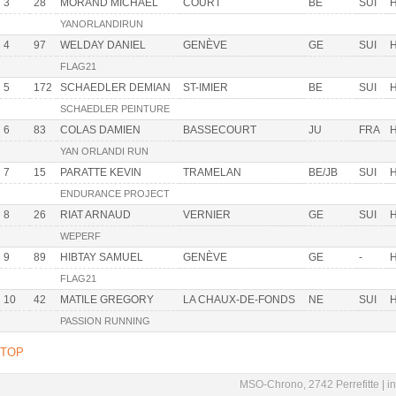
3
28
MORAND MICHAEL
COURT
BE
SUI
H
YANORLANDIRUN
4
97
WELDAY DANIEL
GENÈVE
GE
SUI
H
FLAG21
5
172
SCHAEDLER DEMIAN
ST-IMIER
BE
SUI
H
SCHAEDLER PEINTURE
6
83
COLAS DAMIEN
BASSECOURT
JU
FRA
H
YAN ORLANDI RUN
7
15
PARATTE KEVIN
TRAMELAN
BE/JB
SUI
H
ENDURANCE PROJECT
8
26
RIAT ARNAUD
VERNIER
GE
SUI
H
WEPERF
9
89
HIBTAY SAMUEL
GENÈVE
GE
-
H
FLAG21
10
42
MATILE GREGORY
LA CHAUX-DE-FONDS
NE
SUI
H
PASSION RUNNING
TOP
MSO-Chrono, 2742 Perrefitte |
i