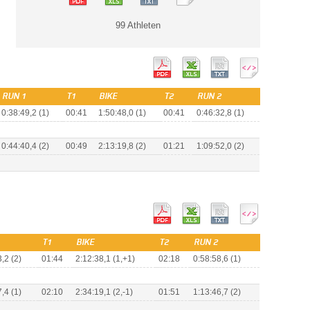
99 Athleten
RUN 1
T1
BIKE
T2
RUN 2
0:38:49,2 (1)
00:41
1:50:48,0 (1)
00:41
0:46:32,8 (1)
0:44:40,4 (2)
00:49
2:13:19,8 (2)
01:21
1:09:52,0 (2)
T1
BIKE
T2
RUN 2
,2 (2)
01:44
2:12:38,1 (1,+1)
02:18
0:58:58,6 (1)
,4 (1)
02:10
2:34:19,1 (2,-1)
01:51
1:13:46,7 (2)