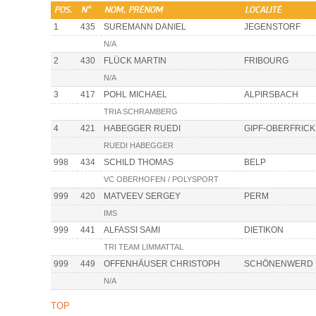
POS.
N°
NOM, PRÉNOM
LOCALITÉ
1
435
SUREMANN DANIEL
JEGENSTORF
N/A
2
430
FLÜCK MARTIN
FRIBOURG
N/A
3
417
POHL MICHAEL
ALPIRSBACH
TRIA SCHRAMBERG
4
421
HABEGGER RUEDI
GIPF-OBERFRICK
RUEDI HABEGGER
998
434
SCHILD THOMAS
BELP
VC OBERHOFEN / POLYSPORT
999
420
MATVEEV SERGEY
PERM
IMS
999
441
ALFASSI SAMI
DIETIKON
TRI TEAM LIMMATTAL
999
449
OFFENHÄUSER CHRISTOPH
SCHÖNENWERD
N/A
TOP