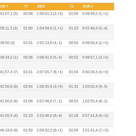
UN 1
T1
BIKE
T2
RUN 2
:41:07,1 (5)
00:58
1:56:01,3 (2,+2)
01:00
0:49:49,2 (1,+1)
:39:11,3 (2)
01:00
1:54:59,0 (1,+1)
01:23
0:52:46,3 (5,-4)
:39:50 (3)
01:01
2:01:13,6 (4,-1)
00:54
0:49:50,4 (2,+1)
:38:34,2 (1)
00:36
2:06:41,9 (5,-4)
00:52
0:49:57,1 (3,+2)
:41:57,4 (7)
01:01
2:07:45,7 (6,+1)
01:04
0:50:26,5 (4,+3)
:42:50,8 (8)
02:04
1:58:35,9 (3,+5)
01:31
1:03:02,4 (9,-5)
:41:50,6 (6)
01:06
2:07:48,6 (7,-1)
00:52
1:02:55,4 (8,-2)
:41:05,5 (4)
01:33
2:15:48,0 (9,-4)
01:18
0:57:41,8 (6,+2)
:46:19,8 (9)
01:50
2:09:52,2 (8,+1)
02:00
1:01:41,4 (7,+2)