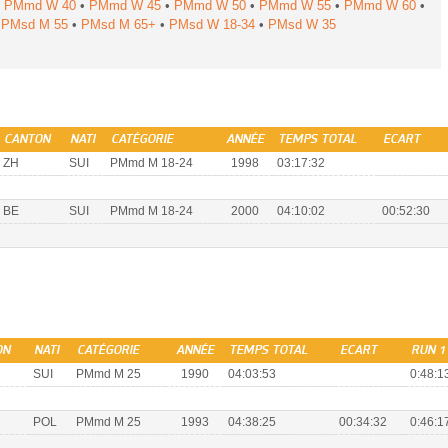
•
PMmd W 40
•
PMmd W 45
•
PMmd W 50
•
PMmd W 55
•
PMmd W 60
•
•
PMsd M 55
•
PMsd M 65+
•
PMsd W 18-34
•
PMsd W 35
CANTON
NATI
CATÉGORIE
ANNÉE
TEMPS TOTAL
ECART
ZH
SUI
PMmd M 18-24
1998
03:17:32
BE
SUI
PMmd M 18-24
2000
04:10:02
00:52:30
ON
NATI
CATÉGORIE
ANNÉE
TEMPS TOTAL
ECART
RUN 1
SUI
PMmd M 25
1990
04:03:53
0:48:13
POL
PMmd M 25
1993
04:38:25
00:34:32
0:46:17