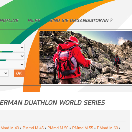
HOTLINE
HILFE
SIND SIE ORGANISATOR/IN ?
OK
WERMAN DUATHLON WORLD SERIES
PMmd M 40
•
PMmd M 45
•
PMmd M 50
•
PMmd M 55
•
PMmd M 60
•