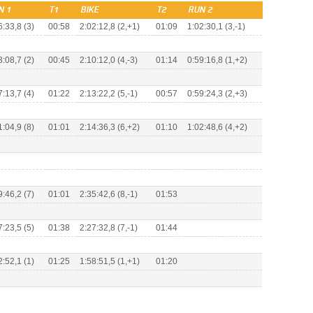
N 1
T1
BIKE
T2
RUN 2
6:33,8 (3)
00:58
2:02:12,8 (2,+1)
01:09
1:02:30,1 (3,-1)
3:08,7 (2)
00:45
2:10:12,0 (4,-3)
01:14
0:59:16,8 (1,+2)
7:13,7 (4)
01:22
2:13:22,2 (5,-1)
00:57
0:59:24,3 (2,+3)
1:04,9 (8)
01:01
2:14:36,3 (6,+2)
01:10
1:02:48,6 (4,+2)
9:46,2 (7)
01:01
2:35:42,6 (8,-1)
01:53
7:23,5 (5)
01:38
2:27:32,8 (7,-1)
01:44
2:52,1 (1)
01:25
1:58:51,5 (1,+1)
01:20