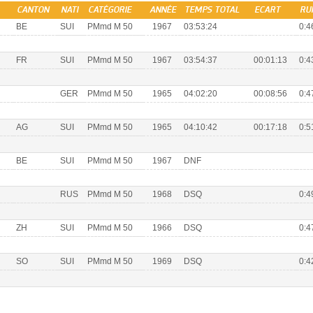
CANTON
NATI
CATÉGORIE
ANNÉE
TEMPS TOTAL
ECART
RU
BE
SUI
PMmd M 50
1967
03:53:24
0:4
FR
SUI
PMmd M 50
1967
03:54:37
00:01:13
0:4
GER
PMmd M 50
1965
04:02:20
00:08:56
0:4
AG
SUI
PMmd M 50
1965
04:10:42
00:17:18
0:5
BE
SUI
PMmd M 50
1967
DNF
RUS
PMmd M 50
1968
DSQ
0:4
ZH
SUI
PMmd M 50
1966
DSQ
0:4
SO
SUI
PMmd M 50
1969
DSQ
0:4