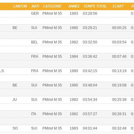
CANTON
NATI
CATÉGORIE
ANNÉE
TEMPS TOTAL
ECART
R
GER
PMmd M 35
1983
03:28:56
0
BE
SUI
PMmd M 35
1980
03:29:21
00:00:25
0
BEL
PMmd M 35
1982
03:32:50
00:03:54
0
FRA
PMmd M 35
1984
03:36:42
00:07:46
0
LS
FRA
PMmd M 35
1980
03:42:15
00:13:19
0
BE
SUI
PMmd M 35
1980
03:48:04
00:19:08
0
JU
SUI
PMmd M 35
1982
03:54:34
00:25:38
0
ITA
PMmd M 35
1982
03:57:27
00:28:31
0
SO
SUI
PMmd M 35
1983
04:01:44
00:32:48
0