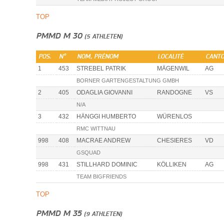
TOP
PMMD M 30
(5 ATHLETEN)
POS.
N°
NOM, PRÉNOM
LOCALITÉ
CANT
1
453
STREBEL PATRIK
MÄGENWIL
AG
BORNER GARTENGESTALTUNG GMBH
2
405
ODAGLIA GIOVANNI
RANDOGNE
VS
N/A
3
432
HÄNGGI HUMBERTO
WÜRENLOS
RMC WITTNAU
998
408
MACRAE ANDREW
CHESIERES
VD
GSQUAD
998
431
STILLHARD DOMINIC
KÖLLIKEN
AG
TEAM BIGFRIENDS
TOP
PMMD M 35
(9 ATHLETEN)