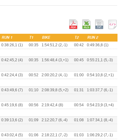
RUN 1
T1
BIKE
T2
RUN 2
0:38:26,1 (1)
00:35
1:54:51,2 (2,-1)
00:42
0:49:36,8 (1)
0:42:45,2 (4)
00:35
1:56:48,4 (3,+1)
00:45
0:55:21,1 (5,-3)
0:42:24,4 (3)
00:52
2:00:20,2 (4,-1)
01:00
0:54:10,8 (2,+1)
0:43:49,6 (7)
01:10
2:08:39,8 (5,+2)
01:31
1:03:37,7 (6,-1)
0:45:19,6 (8)
00:56
2:19:42,4 (8)
00:54
0:54:23,9 (3,+4)
0:39:13,6 (2)
01:09
2:12:20,7 (6,-4)
01:08
1:07:34,1 (8,-4)
0:43:02,4 (5)
01:06
2:18:22,1 (7,-2)
01:03
1:06:29,2 (7,-1)