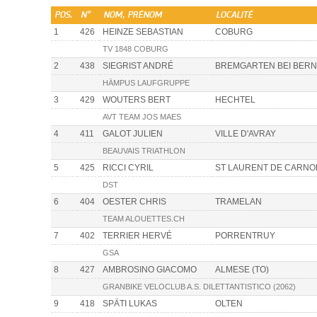
POS.
N°
NOM, PRÉNOM
LOCALITÉ
1
426
HEINZE SEBASTIAN
COBURG
TV 1848 COBURG
2
438
SIEGRIST ANDRÉ
BREMGARTEN BEI BERN
HÄMPUS LAUFGRUPPE
3
429
WOUTERS BERT
HECHTEL
AVT TEAM JOS MAES
4
411
GALOT JULIEN
VILLE D'AVRAY
BEAUVAIS TRIATHLON
5
425
RICCI CYRIL
ST LAURENT DE CARNO
DST
6
404
OESTER CHRIS
TRAMELAN
TEAM ALOUETTES.CH
7
402
TERRIER HERVÉ
PORRENTRUY
GSA
8
427
AMBROSINO GIACOMO
ALMESE (TO)
GRANBIKE VELOCLUB A.S. DILETTANTISTICO (2062)
9
418
SPÄTI LUKAS
OLTEN