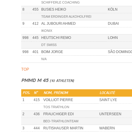
SCHIFFERLE COACHING
8
455
BUSIES HEIKO
KÖLN
TEAM ERDINGER ALKOHOLFREI
9
412
AL JUBOURI AHMED
DUBAI
IKONIX
998
445
HEUTSCHI REMO
LOHN
DT SWISS
998
401
BOIM JORGE
SÃO DOMING
N/A
TOP
PMMD M 45
(10 ATHLETEN)
POS.
N°
NOM, PRÉNOM
LOCALITÉ
1
415
VOILLIOT PIERRE
SAINT LYE
TOS TRIATHLON
2
436
FRAUCHIGER EDI
UNTERSEEN
BEO-TRIATHLONTEAM
3
444
RUTISHAUSER MARTIN
WABERN