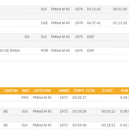
SUI
PMmd M 40
1976
04:15:42
00:51:30
UAE
PMmd M 40
1978
04:37:41
01:13:29
SO
SUI
PMmd M 40
1975
DNF
OS DE RANA
POR
PMmd M 40
1975
DNF
CANTON
NATI
CATÉGORIE
ANNÉE
TEMPS TOTAL
ECART
RUN 
FRA
PMmd M 45
1972
03:26:27
0:39:
BE
SUI
PMmd M 45
1973
03:29:39
00:03:12
0:39:
BE
SUI
PMmd M 45
1972
03:44:48
00:18:21
0:42: