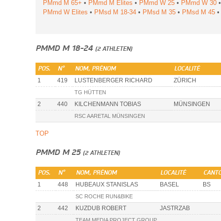
PMmd M 65+
•
PMmd M Elites
•
PMmd W 25
•
PMmd W 30
PMmd W Elites
•
PMsd M 18-34
•
PMsd M 35
•
PMsd M 45
PMMD M 18-24
(2 ATHLETEN)
POS.
N°
NOM, PRÉNOM
LOCALITÉ
1
419
LUSTENBERGER RICHARD
ZÜRICH
TG HÜTTEN
2
440
KILCHENMANN TOBIAS
MÜNSINGEN
RSC AARETAL MÜNSINGEN
TOP
PMMD M 25
(2 ATHLETEN)
POS.
N°
NOM, PRÉNOM
LOCALITÉ
CANT
1
448
HUBEAUX STANISLAS
BASEL
BS
SC ROCHE RUN&BIKE
2
442
KUZDUB ROBERT
JASTRZAB
TEAM MEDIA PROJECT GROUP