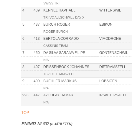
SWISS TRI
4
439
KENNEL RAPHAEL
WITTERSWIL
TRI VC ALLSCHWIL / DAY X
5
437
BURCH ROGER
EBIKON
ROGER BURCH
6
413
BERTOLA CORRADO
VIMODRONE
CASSINIS TEAM
7
450
DA SILVA SARAIVA FILIPE
GONTENSCHWIL
N/A
8
407
DEISSENBÖCK JOHANNES
DIETRAMSZELL
TSV DIETRAMSZELL
9
409
BUEHLER MARKUS
LOBSIGEN
N/A
998
447
AZOULAY ITAMAR
IPSACHIPSACH
N/A
TOP
PMMD M 50
(8 ATHLETEN)