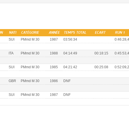
ON
NATI
CATÉGORIE
ANNÉE
TEMPS TOTAL
ECART
RUN 1
SUI
PMmd M 30
1987
03:56:34
0:46:28,4
ITA
PMmd M 30
1988
04:14:49
00:18:15
0:45:53,4
SUI
PMmd M 30
1985
04:21:42
00:25:08
0:52:09,2
GBR
PMmd M 30
1986
DNF
SUI
PMmd M 30
1987
DNF