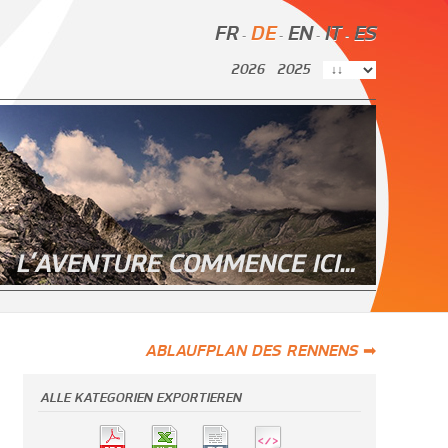
FR
DE
EN
IT
ES
-
-
-
-
2026
2025
ABLAUFPLAN DES RENNENS ➡
ALLE KATEGORIEN EXPORTIEREN