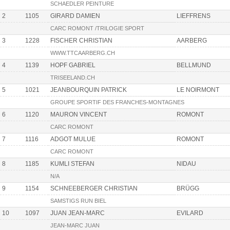
SCHAEDLER PEINTURE
2
1105
GIRARD DAMIEN
LIEFFRENS
CARC ROMONT /TRILOGIE SPORT
3
1228
FISCHER CHRISTIAN
AARBERG
WWW.TTCAARBERG.CH
4
1139
HOPF GABRIEL
BELLMUND
TRISEELAND.CH
5
1021
JEANBOURQUIN PATRICK
LE NOIRMONT
GROUPE SPORTIF DES FRANCHES-MONTAGNES
6
1120
MAURON VINCENT
ROMONT
CARC ROMONT
7
1116
ADGOT MULUE
ROMONT
CARC ROMONT
8
1185
KUMLI STEFAN
NIDAU
N/A
9
1154
SCHNEEBERGER CHRISTIAN
BRÜGG
SAMSTIGS RUN BIEL
10
1097
JUAN JEAN-MARC
EVILARD
JEAN-MARC JUAN