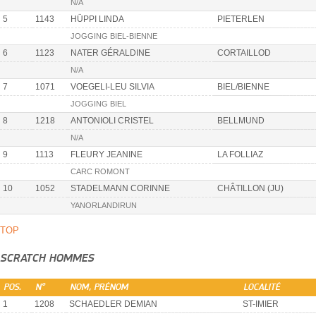
N/A
5
1143
HÜPPI LINDA
PIETERLEN
JOGGING BIEL-BIENNE
6
1123
NATER GÉRALDINE
CORTAILLOD
N/A
7
1071
VOEGELI-LEU SILVIA
BIEL/BIENNE
JOGGING BIEL
8
1218
ANTONIOLI CRISTEL
BELLMUND
N/A
9
1113
FLEURY JEANINE
LA FOLLIAZ
CARC ROMONT
10
1052
STADELMANN CORINNE
CHÂTILLON (JU)
YANORLANDIRUN
TOP
SCRATCH HOMMES
POS.
N°
NOM, PRÉNOM
LOCALITÉ
1
1208
SCHAEDLER DEMIAN
ST-IMIER