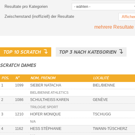
Resultate pro Kategorien
Zwischenstand (inoffiziell) der Resultate
Affiche
mehrere Resultate
↴
↴
TOP 10 SCRATCH
TOP 3 NACH KATEGORIEN
SCRATCH DAMES
POS.
N°
NOM, PRÉNOM
LOCALITÉ
1
1099
SIEBER NATACHA
BIEL/BIENNE
BIEL/BIENNE ATHLETICS
2
1086
SCHULTHEISS KAREN
GENÈVE
TRILOGIE SPORT
3
1210
HOFER MONIQUE
TSCHUGG
N/A
4
1162
HESS STÉPHANIE
TWANN-TÜSCHERZ