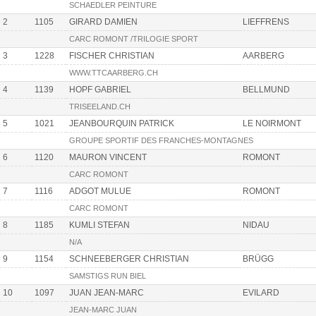
SCHAEDLER PEINTURE
2
1105
GIRARD DAMIEN
LIEFFRENS
CARC ROMONT /TRILOGIE SPORT
3
1228
FISCHER CHRISTIAN
AARBERG
WWW.TTCAARBERG.CH
4
1139
HOPF GABRIEL
BELLMUND
TRISEELAND.CH
5
1021
JEANBOURQUIN PATRICK
LE NOIRMONT
GROUPE SPORTIF DES FRANCHES-MONTAGNES
6
1120
MAURON VINCENT
ROMONT
CARC ROMONT
7
1116
ADGOT MULUE
ROMONT
CARC ROMONT
8
1185
KUMLI STEFAN
NIDAU
N/A
9
1154
SCHNEEBERGER CHRISTIAN
BRÜGG
SAMSTIGS RUN BIEL
10
1097
JUAN JEAN-MARC
EVILARD
JEAN-MARC JUAN