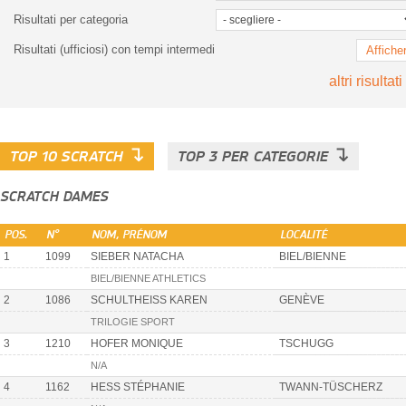
Risultati per categoria
Risultati (ufficiosi) con tempi intermedi
Affiche
altri risultati
↴
↴
TOP 10 SCRATCH
TOP 3 PER CATEGORIE
SCRATCH DAMES
POS.
N°
NOM, PRÉNOM
LOCALITÉ
1
1099
SIEBER NATACHA
BIEL/BIENNE
BIEL/BIENNE ATHLETICS
2
1086
SCHULTHEISS KAREN
GENÈVE
TRILOGIE SPORT
3
1210
HOFER MONIQUE
TSCHUGG
N/A
4
1162
HESS STÉPHANIE
TWANN-TÜSCHERZ