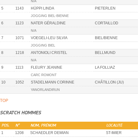
N/A
5
1143
HÜPPI LINDA
PIETERLEN
JOGGING BIEL-BIENNE
6
1123
NATER GÉRALDINE
CORTAILLOD
N/A
7
1071
VOEGELI-LEU SILVIA
BIEL/BIENNE
JOGGING BIEL
8
1218
ANTONIOLI CRISTEL
BELLMUND
N/A
9
1113
FLEURY JEANINE
LA FOLLIAZ
CARC ROMONT
10
1052
STADELMANN CORINNE
CHÂTILLON (JU)
YANORLANDIRUN
TOP
SCRATCH HOMMES
POS.
N°
NOM, PRÉNOM
LOCALITÉ
1
1208
SCHAEDLER DEMIAN
ST-IMIER