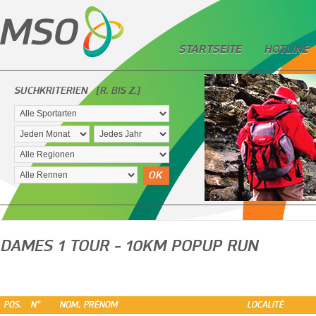
STARTSEITE
HOTLINE
SUCHKRITERIEN
[R. BIS Z.]
OK
DAMES 1 TOUR - 10KM POPUP RUN
POS.
N°
NOM, PRÉNOM
LOCALITÉ