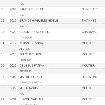
N/A
11
2096
BANDELIER CLOÉ
GLOVELIER
N/A
12
2029
BRANDT HUGUELET GISÈLE
TAVANNES
N/A
13
4022
GASSMANN MURIELLE
GRANDVAL
ITINERAIR
14
2017
ALBANESE ANNA
MOUTIER
ALUTOS
15
2018
TOLOTTI CLAIRE
MOUTIER
PROF'UP
16
2020
DE JESUS FÁTIMA
MOUTIER
PROF'UP
17
4002
MAÎTRE SYDNEY
DELÉMONT
DIMANCHE MATIN
18
3022
MEIER NADIA
MOUTIER
N/A
19
2031
DOMON NATHALIE
MOUTIER