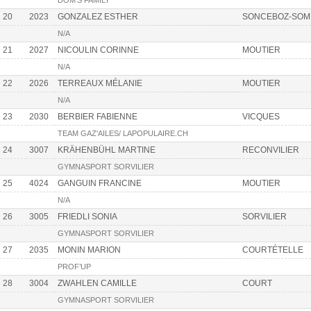
DOM'S FAMILY
20
2023
GONZALEZ ESTHER
SONCEBOZ-SOM
N/A
21
2027
NICOULIN CORINNE
MOUTIER
N/A
22
2026
TERREAUX MÉLANIE
MOUTIER
N/A
23
2030
BERBIER FABIENNE
VICQUES
TEAM GAZ'AILES/ LAPOPULAIRE.CH
24
3007
KRÄHENBÜHL MARTINE
RECONVILIER
GYMNASPORT SORVILIER
25
4024
GANGUIN FRANCINE
MOUTIER
N/A
26
3005
FRIEDLI SONIA
SORVILIER
GYMNASPORT SORVILIER
27
2035
MONIN MARION
COURTÉTELLE
PROF’UP
28
3004
ZWAHLEN CAMILLE
COURT
GYMNASPORT SORVILIER