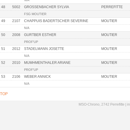
N/A
48
5002
GROSSENBACHER SYLVIA
PERREFITTE
FSG MOUTIER
49
2107
CHAPPUIS BADERTSCHER SEVERINE
MOUTIER
N/A
50
2008
GURTBER ESTHER
MOUTIER
PROF'UP
51
2012
STADELMANN JOSETTE
MOUTIER
N/A
52
2010
MUMHMENTHALER ARIANE
MOUTIER
PROF'UP
53
2106
WEBER ANNICK
MOUTIER
N/A
TOP
MSO-Chrono, 2742 Perrefitte |
i