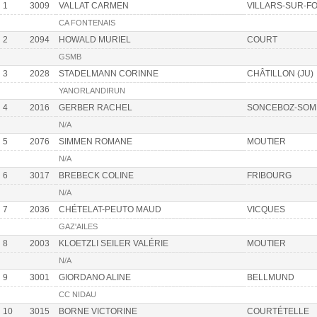
1
3009
VALLAT CARMEN
VILLARS-SUR-F
CA FONTENAIS
2
2094
HOWALD MURIEL
COURT
GSMB
3
2028
STADELMANN CORINNE
CHÂTILLON (JU)
YANORLANDIRUN
4
2016
GERBER RACHEL
SONCEBOZ-SOM
N/A
5
2076
SIMMEN ROMANE
MOUTIER
N/A
6
3017
BREBECK COLINE
FRIBOURG
N/A
7
2036
CHÉTELAT-PEUTO MAUD
VICQUES
GAZ'AILES
8
2003
KLOETZLI SEILER VALÉRIE
MOUTIER
N/A
9
3001
GIORDANO ALINE
BELLMUND
CC NIDAU
10
3015
BORNE VICTORINE
COURTÉTELLE