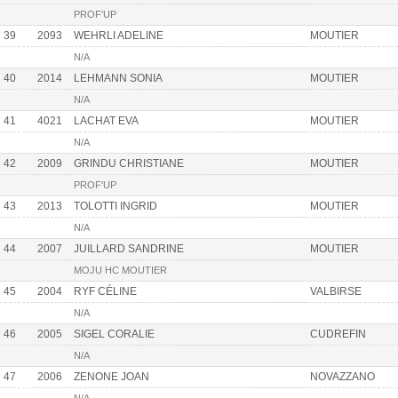
PROF'UP
39
2093
WEHRLI ADELINE
MOUTIER
N/A
40
2014
LEHMANN SONIA
MOUTIER
N/A
41
4021
LACHAT EVA
MOUTIER
N/A
42
2009
GRINDU CHRISTIANE
MOUTIER
PROF'UP
43
2013
TOLOTTI INGRID
MOUTIER
N/A
44
2007
JUILLARD SANDRINE
MOUTIER
MOJU HC MOUTIER
45
2004
RYF CÉLINE
VALBIRSE
N/A
46
2005
SIGEL CORALIE
CUDREFIN
N/A
47
2006
ZENONE JOAN
NOVAZZANO