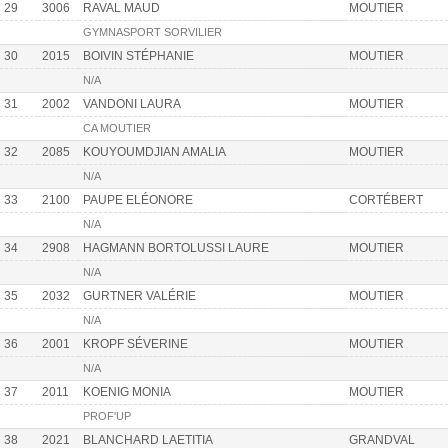
29
3006
RAVAL MAUD
MOUTIER
GYMNASPORT SORVILIER
30
2015
BOIVIN STÉPHANIE
MOUTIER
N/A
31
2002
VANDONI LAURA
MOUTIER
CA MOUTIER
32
2085
KOUYOUMDJIAN AMALIA
MOUTIER
N/A
33
2100
PAUPE ELÉONORE
CORTÉBERT
N/A
34
2908
HAGMANN BORTOLUSSI LAURE
MOUTIER
N/A
35
2032
GURTNER VALÉRIE
MOUTIER
N/A
36
2001
KROPF SÉVERINE
MOUTIER
N/A
37
2011
KOENIG MONIA
MOUTIER
PROF'UP
38
2021
BLANCHARD LAETITIA
GRANDVAL