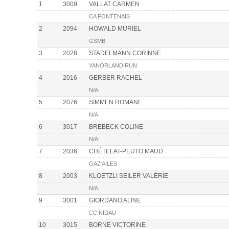
1
3009
VALLAT CARMEN
CA FONTENAIS
2
2094
HOWALD MURIEL
GSMB
3
2028
STADELMANN CORINNE
YANORLANDIRUN
4
2016
GERBER RACHEL
N/A
5
2076
SIMMEN ROMANE
N/A
6
3017
BREBECK COLINE
N/A
7
2036
CHÉTELAT-PEUTO MAUD
GAZ'AILES
8
2003
KLOETZLI SEILER VALÉRIE
N/A
9
3001
GIORDANO ALINE
CC NIDAU
10
3015
BORNE VICTORINE