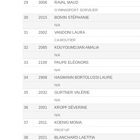
29
3006
RAVAL MAUD
GYMNASPORT SORVILIER
30
2015
BOIVIN STÉPHANIE
N/A
31
2002
VANDONI LAURA
CA MOUTIER
32
2085
KOUYOUMDJIAN AMALIA
N/A
33
2100
PAUPE ELÉONORE
N/A
34
2908
HAGMANN BORTOLUSSI LAURE
N/A
35
2032
GURTNER VALÉRIE
N/A
36
2001
KROPF SÉVERINE
N/A
37
2011
KOENIG MONIA
PROF'UP
38
2021
BLANCHARD LAETITIA