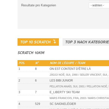
Resultate pro Kategorien
↴
TOP 10 SCRATCH
TOP 3 NACH KATEGORI
SCRATCH 10KM
POS.
N°
NOM DE L'ÉQUIPE / TEAM
1
8
ON EST CONTENT D'ÊTRE LÀ
JÄGGI NOÉ, SUI, 1990 / SEILER VINCENT, SUI, 
2
6
LES BIBI JUNIOR
PELLATON ANAÏS, SUI, 2001 / PELLATON NOÉ, 
3
7
E_LIBERTY SKI TEAM
MARS FRANCOIS, FRA, 2003 / MARS CHRISTIAN
4
529
SC SAIGNELÉGIER