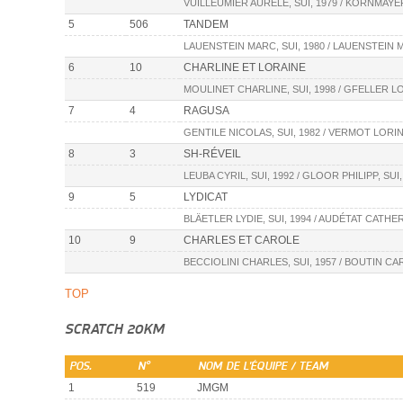
VUILLEUMIER AURÈLE, SUI, 1979 / KORNMAYER
5
506
TANDEM
LAUENSTEIN MARC, SUI, 1980 / LAUENSTEIN MA
6
10
CHARLINE ET LORAINE
MOULINET CHARLINE, SUI, 1998 / GFELLER LO
7
4
RAGUSA
GENTILE NICOLAS, SUI, 1982 / VERMOT LORINE
8
3
SH-RÉVEIL
LEUBA CYRIL, SUI, 1992 / GLOOR PHILIPP, SUI,
9
5
LYDICAT
BLÄETLER LYDIE, SUI, 1994 / AUDÉTAT CATHER
10
9
CHARLES ET CAROLE
BECCIOLINI CHARLES, SUI, 1957 / BOUTIN CAR
TOP
SCRATCH 20KM
POS.
N°
NOM DE L'ÉQUIPE / TEAM
1
519
JMGM