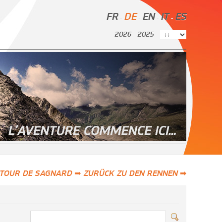
FR
DE
EN
IT
ES
-
-
-
-
2026
2025
 TOUR DE SAGNARD ➡
ZURÜCK ZU DEN RENNEN ➡