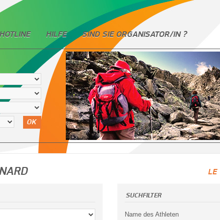
HOTLINE
HILFE
SIND SIE ORGANISATOR/IN ?
OK
GNARD
LE
SUCHFILTER
Name des Athleten