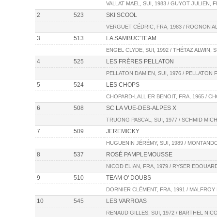
VALLAT MAEL, SUI, 1983 / GUYOT JULIEN, F
2
523
SKI SCOOL
VERGUET CÉDRIC, FRA, 1983 / ROGNON A
3
513
LA SAMBUC'TEAM
ENGEL CLYDE, SUI, 1992 / THÉTAZ ALWIN, S
4
525
LES FRÈRES PELLATON
PELLATON DAMIEN, SUI, 1976 / PELLATON F
5
524
LES CHOPS
CHOPARD-LALLIER BENOIT, FRA, 1965 / C
6
508
SC LA VUE-DES-ALPES X
TRUONG PASCAL, SUI, 1977 / SCHMID MICHA
7
509
JEREMICKY
HUGUENIN JÉRÉMY, SUI, 1989 / MONTANDO
8
537
ROSÉ PAMPLEMOUSSE
NICOD ELIAN, FRA, 1979 / RYSER EDOUARD
9
510
TEAM O' DOUBS
DORNIER CLÉMENT, FRA, 1991 / MALFROY L
10
545
LES VARROAS
RENAUD GILLES, SUI, 1972 / BARTHEL NICO