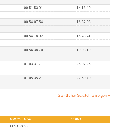
00:51:53.91
14:18.40
00:54:07.54
16:32.03
00:54:18.92
16:43.41
00:56:38.70
19:03.19
01:03:37.77
26:02.26
01:05:35.21
27:59.70
Sämtlicher Scratch anzeigen »
TEMPS TOTAL
ECART
00:59:38.83
-