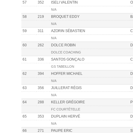
57
352
ISELI VALENTIN
O
N/A
58
219
BROQUET EDDY
B
N/A
59
311
AZORIN SÉBASTIEN
C
N/A
60
262
DOLCE ROBIN
D
DOLCE COACHING
61
336
SANTOS GONÇALO
C
GS TABEILLON
62
394
HOFFER MICHAEL
D
N/A
63
356
JUILLERAT RÉGIS
D
N/A
64
288
KELLER GRÉGOIRE
P
FC COURTÉTELLE
65
353
DUPLAIN HERVÉ
D
N/A
66
271
PAUPE ERIC
S