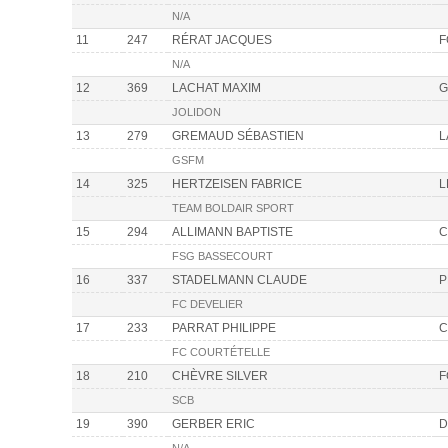
N/A
11
247
RÉRAT JACQUES
F
N/A
12
369
LACHAT MAXIM
G
JOLIDON
13
279
GREMAUD SÉBASTIEN
L
GSFM
14
325
HERTZEISEN FABRICE
L
TEAM BOLDAIR SPORT
15
294
ALLIMANN BAPTISTE
C
FSG BASSECOURT
16
337
STADELMANN CLAUDE
P
FC DEVELIER
17
233
PARRAT PHILIPPE
C
FC COURTÉTELLE
18
210
CHÈVRE SILVER
F
SCB
19
390
GERBER ERIC
D