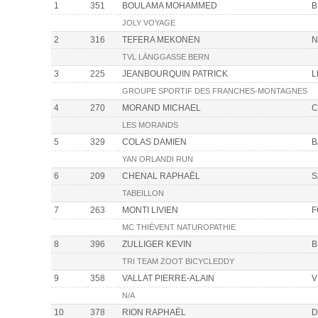
1
351
BOULAMA MOHAMMED
B
JOLY VOYAGE
2
316
TEFERA MEKONEN
N
TVL LÄNGGASSE BERN
3
225
JEANBOURQUIN PATRICK
L
GROUPE SPORTIF DES FRANCHES-MONTAGNES
4
270
MORAND MICHAEL
C
LES MORANDS
5
329
COLAS DAMIEN
B
YAN ORLANDI RUN
6
209
CHENAL RAPHAËL
S
TABEILLON
7
263
MONTI LIVIEN
F
MC THIÉVENT NATUROPATHIE
8
396
ZULLIGER KEVIN
B
TRI TEAM ZOOT BICYCLEDDY
9
358
VALLAT PIERRE-ALAIN
V
N/A
10
378
RION RAPHAËL
D