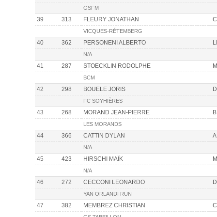
GSFM
39
313
FLEURY JONATHAN
C
VICQUES-RÉTEMBERG
40
362
PERSONENI ALBERTO
L
N/A
41
287
STOECKLIN RODOLPHE
M
BCM
42
298
BOUELE JORIS
D
FC SOYHIÈRES
43
268
MORAND JEAN-PIERRE
B
LES MORANDS
44
366
CATTIN DYLAN
A
N/A
45
423
HIRSCHI MAÏK
M
N/A
46
272
CECCONI LEONARDO
D
YAN ORLANDI RUN
47
382
MEMBREZ CHRISTIAN
C