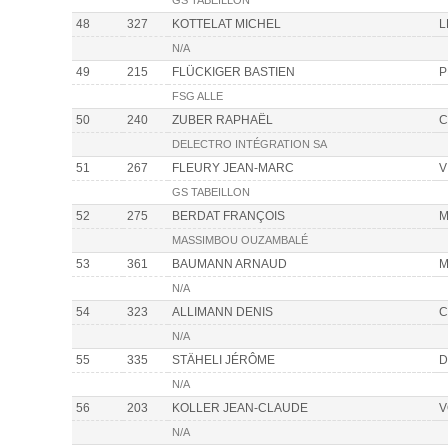
GS TABEILLON
48
327
KOTTELAT MICHEL
L
N/A
49
215
FLÜCKIGER BASTIEN
P
FSG ALLE
50
240
ZUBER RAPHAËL
C
DELECTRO INTÉGRATION SA
51
267
FLEURY JEAN-MARC
V
GS TABEILLON
52
275
BERDAT FRANÇOIS
M
MASSIMBOU OUZAMBALÉ
53
361
BAUMANN ARNAUD
M
N/A
54
323
ALLIMANN DENIS
C
N/A
55
335
STÄHELI JÉRÔME
D
N/A
56
203
KOLLER JEAN-CLAUDE
V
N/A