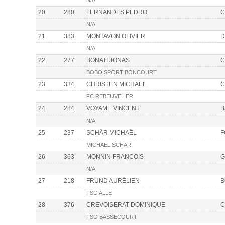
N/A
20
280
FERNANDES PEDRO
C
N/A
21
383
MONTAVON OLIVIER
D
N/A
22
277
BONATI JONAS
C
BOBO SPORT BONCOURT
23
334
CHRISTEN MICHAEL
C
FC REBEUVELIER
24
284
VOYAME VINCENT
B
N/A
25
237
SCHÄR MICHAËL
F
MICHAËL SCHÄR
26
363
MONNIN FRANÇOIS
G
N/A
27
218
FRUND AURÉLIEN
B
FSG ALLE
28
376
CREVOISERAT DOMINIQUE
C
FSG BASSECOURT