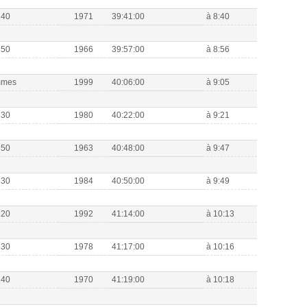
M40
1971
39:41:00
à 8:40
M50
1966
39:57:00
à 8:56
mmes
1999
40:06:00
à 9:05
M30
1980
40:22:00
à 9:21
M50
1963
40:48:00
à 9:47
M30
1984
40:50:00
à 9:49
M20
1992
41:14:00
à 10:13
M30
1978
41:17:00
à 10:16
M40
1970
41:19:00
à 10:18