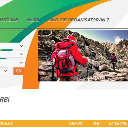
HOTLINE
HILFE
SIND SIE ORGANISATOR/IN ?
OK
RBI
OCALITÉ
CANTON
NATI
CATÉGORIE