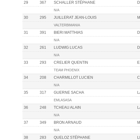
29
367
SCHALLER STÉPHANE
D
N/A
30
295
JUILLERAT JEAN-LOUIS
M
VALTERBIMANIA
31
391
BIERI MATTHIAS
D
N/A
32
261
LUDWIG LUCAS
D
N/A
33
293
CRELIER QUENTIN
E
TEAM PHOENIX
34
208
CHARMILLOT LUCIEN
C
N/A
35
317
GUERNE SACHA
L
EMLASASA
36
248
TCHEAU ALAIN
L
N/A
37
349
BRON ARNAUD
M
N/A
38
283
QUELOZ STÉPHANE
L