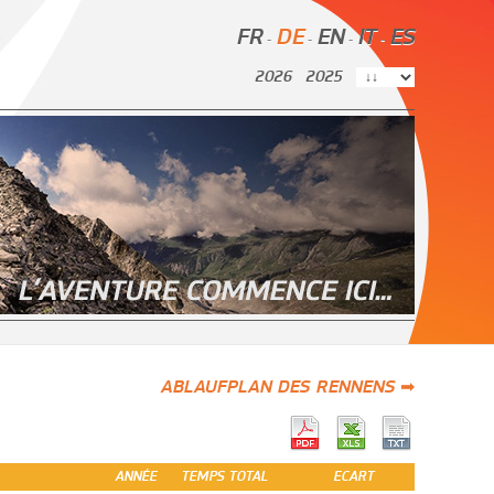
FR
DE
EN
IT
ES
-
-
-
-
2026
2025
ABLAUFPLAN DES RENNENS ➡
ANNÉE
TEMPS TOTAL
ECART