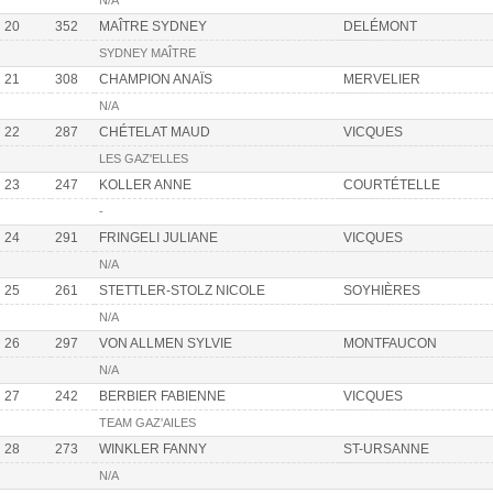
N/A
20
352
MAÎTRE SYDNEY
DELÉMONT
SYDNEY MAÎTRE
21
308
CHAMPION ANAÏS
MERVELIER
N/A
22
287
CHÉTELAT MAUD
VICQUES
LES GAZ'ELLES
23
247
KOLLER ANNE
COURTÉTELLE
-
24
291
FRINGELI JULIANE
VICQUES
N/A
25
261
STETTLER-STOLZ NICOLE
SOYHIÈRES
N/A
26
297
VON ALLMEN SYLVIE
MONTFAUCON
N/A
27
242
BERBIER FABIENNE
VICQUES
TEAM GAZ'AILES
28
273
WINKLER FANNY
ST-URSANNE
N/A