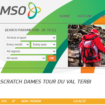
HOME
HOTLINE
HE
SEARCH PARAMETERS
[R. TO Z.]
OK
SCRATCH DAMES TOUR DU VAL TERBI
POS.
N°
NOM, PRÉNOM
LOCALITÉ