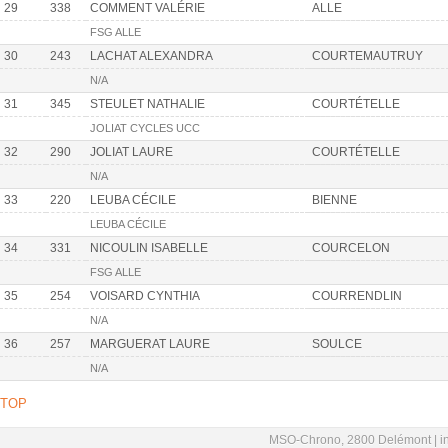
29
338
COMMENT VALÉRIE
ALLE
FSG ALLE
30
243
LACHAT ALEXANDRA
COURTEMAUTRUY
N/A
31
345
STEULET NATHALIE
COURTÉTELLE
JOLIAT CYCLES UCC
32
290
JOLIAT LAURE
COURTÉTELLE
N/A
33
220
LEUBA CÉCILE
BIENNE
LEUBA CÉCILE
34
331
NICOULIN ISABELLE
COURCELON
FSG ALLE
35
254
VOISARD CYNTHIA
COURRENDLIN
N/A
36
257
MARGUERAT LAURE
SOULCE
N/A
TOP
MSO-Chrono, 2800 Delémont |
i