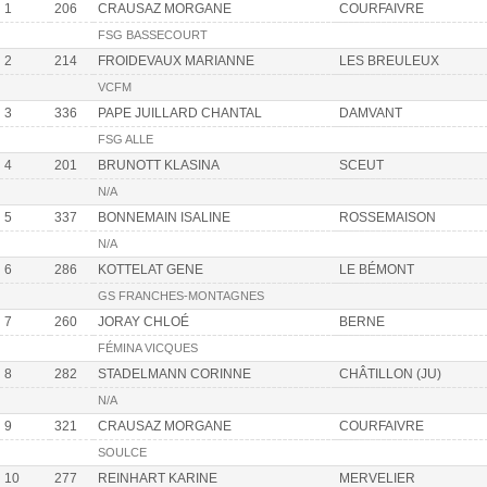
1
206
CRAUSAZ MORGANE
COURFAIVRE
FSG BASSECOURT
2
214
FROIDEVAUX MARIANNE
LES BREULEUX
VCFM
3
336
PAPE JUILLARD CHANTAL
DAMVANT
FSG ALLE
4
201
BRUNOTT KLASINA
SCEUT
N/A
5
337
BONNEMAIN ISALINE
ROSSEMAISON
N/A
6
286
KOTTELAT GENE
LE BÉMONT
GS FRANCHES-MONTAGNES
7
260
JORAY CHLOÉ
BERNE
FÉMINA VICQUES
8
282
STADELMANN CORINNE
CHÂTILLON (JU)
N/A
9
321
CRAUSAZ MORGANE
COURFAIVRE
SOULCE
10
277
REINHART KARINE
MERVELIER