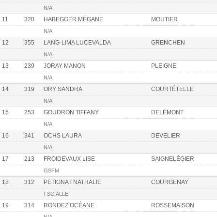
N/A
11
320
HABEGGER MÉGANE
MOUTIER
N/A
12
355
LANG-LIMA LUCEVALDA
GRENCHEN
N/A
13
239
JORAY MANON
PLEIGNE
N/A
14
319
ORY SANDRA
COURTÉTELLE
N/A
15
253
GOUDRON TIFFANY
DELÉMONT
N/A
16
341
OCHS LAURA
DEVELIER
N/A
17
213
FROIDEVAUX LISE
SAIGNELÉGIER
GSFM
18
312
PETIGNAT NATHALIE
COURGENAY
FSG ALLE
19
314
RONDEZ OCÉANE
ROSSEMAISON