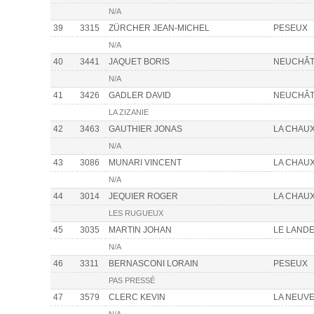
N/A
39
3315
ZÜRCHER JEAN-MICHEL
PESEUX
N/A
40
3441
JAQUET BORIS
NEUCHÂT
N/A
41
3426
GADLER DAVID
NEUCHÂT
LA ZIZANIE
42
3463
GAUTHIER JONAS
LA CHAU
N/A
43
3086
MUNARI VINCENT
LA CHAU
N/A
44
3014
JEQUIER ROGER
LA CHAU
LES RUGUEUX
45
3035
MARTIN JOHAN
LE LAND
N/A
46
3311
BERNASCONI LORAIN
PESEUX
PAS PRESSÉ
47
3579
CLERC KEVIN
LA NEUVE