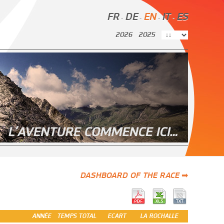
FR
DE
EN
IT
ES
-
-
-
-
2026
2025
DASHBOARD OF THE RACE ➡
ANNÉE
TEMPS TOTAL
ECART
LA ROCHALLE