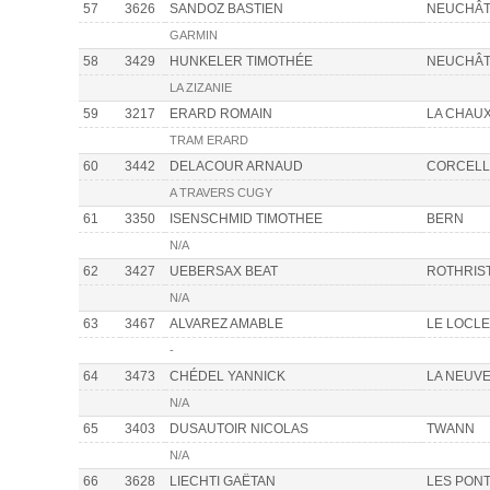
57
3626
SANDOZ BASTIEN
NEUCHÂT
GARMIN
58
3429
HUNKELER TIMOTHÉE
NEUCHÂT
LA ZIZANIE
59
3217
ERARD ROMAIN
LA CHAU
TRAM ERARD
60
3442
DELACOUR ARNAUD
CORCELL
A TRAVERS CUGY
61
3350
ISENSCHMID TIMOTHEE
BERN
N/A
62
3427
UEBERSAX BEAT
ROTHRIS
N/A
63
3467
ALVAREZ AMABLE
LE LOCLE
-
64
3473
CHÉDEL YANNICK
LA NEUVE
N/A
65
3403
DUSAUTOIR NICOLAS
TWANN
N/A
66
3628
LIECHTI GAËTAN
LES PON