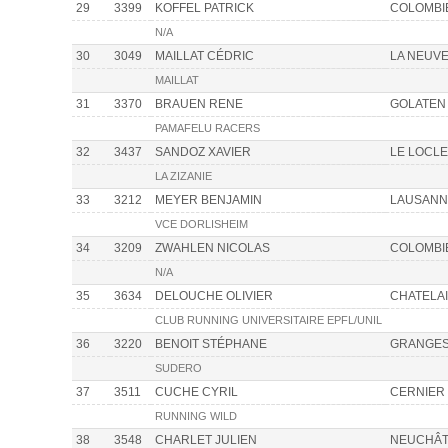
29
3399
KOFFEL PATRICK
COLOMBI
N/A
30
3049
MAILLAT CÉDRIC
LA NEUVE
MAILLAT
31
3370
BRAUEN RENE
GOLATEN
PAMAFELU RACERS
32
3437
SANDOZ XAVIER
LE LOCLE
LA ZIZANIE
33
3212
MEYER BENJAMIN
LAUSANN
VCE DORLISHEIM
34
3209
ZWAHLEN NICOLAS
COLOMBI
N/A
35
3634
DELOUCHE OLIVIER
CHATELA
CLUB RUNNING UNIVERSITAIRE EPFL/UNIL
36
3220
BENOIT STÉPHANE
GRANGE
SUDERO
37
3511
CUCHE CYRIL
CERNIER
RUNNING WILD
38
3548
CHARLET JULIEN
NEUCHÂT