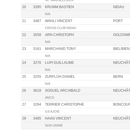
SC SAIGNELEGIER
20
3395
KRUMM BASTIEN
NIDAU
N/A
21
3487
WAHLI VINCENT
PORT
CROSS CLUB NIDAU
22
3558
ARN CHRISTOPH
GOLDSWI
N/A
23
3161
MARCHAND TONY
BIEL/BIE
N/A
24
3276
LUPI GUILLAUME
NEUCHÂT
N/A
25
3255
ZURFLÜH DANIEL
BERN
N/A
26
3618
SOGUEL ARCHIBALD
NEUCHÂT
ANCO
27
3294
TERRIER CHRISTOPHE
BONCOU
GS AJOIE
28
3485
HAAG VINCENT
NEUCHÂT
SUN-UNINE