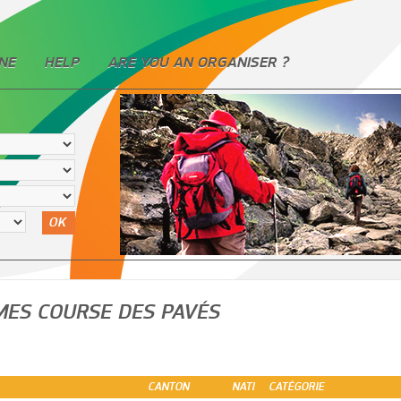
NE
HELP
ARE YOU AN ORGANISER ?
OK
MMES COURSE DES PAVÉS
CANTON
NATI
CATÉGORIE