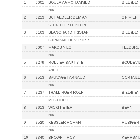
1
3601
BOULAMA MOHAMMED
BIEL (BE)
N/A
2
3213
SCHAEDLER DEMIAN
ST-IMIER
SCHAEDLER PEINTURE
3
3163
BLANCHARD TRISTAN
BIEL (BE)
GARMIN/ACTIONSPORTS
4
3607
MAKOS NILS
FELDBRU
N/A
5
3279
ROLLIER BAPTISTE
BOUDEVI
ANCO
6
3513
SAUVAGET ARNAUD
CORTAIL
N/A
7
3237
THALLINGER ROLF
BIEL/BIE
MEGAJOULE
8
3613
WICKI PETER
BERN
N/A
9
3520
KESSLER ROMAN
RUBIGEN
N/A
10
3340
BROWN T-ROY
KEHRSAT