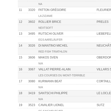
NA
11
3320
FATTON GRÉGOIRE
FLEURIE
LA ZIZANIE
12
3602
ROLLIER BRICE
PRELES
NEXTSOFT
13
3495
RUTSCHI OLIVER
LIEBEFEL
EGS AARELÄUFER
14
3026
DI MANTINO MICHEL
NEUCHÂT
RED FISH TRIATHLON
15
3606
MAKOS SVEN
OBERDOR
N/A
16
3067
VALLAT PIERRE-ALAIN
VILLARS 
LES COURSES DU MONT-TERRIBLE
17
3080
KURMANN BEAT
CORTAIL
N/A
18
3419
SANTSCHI PHILIPPE
LE LOCLE
N/A
19
3523
CAVALIER LIONEL
SUTZ