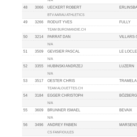
N/A
48
3066
UECKERT ROBERT
ERLINSBA
BTV AARAU ATHLETICS
49
3266
RODUIT YVES
FULLY
TEAM BUROMANDIE.CH
50
3214
PARRAT DAN
VILLARS-
N/A
51
3509
GEVISIER PASCAL
LE LOCLE
N/A
52
3355
HUBINSKI ANDRZEJ
LUZERN
N/A
53
3517
OESTER CHRIS
TRAMELA
TEAM ALOUETTES.CH
54
3184
EGGER CHRISTOPH
BÖZBERG
N/A
55
3609
BRUNNER ISMAEL
BEVAIX
N/A
56
3496
ANDREY FABIEN
MARSENS
CS FANFIOULES