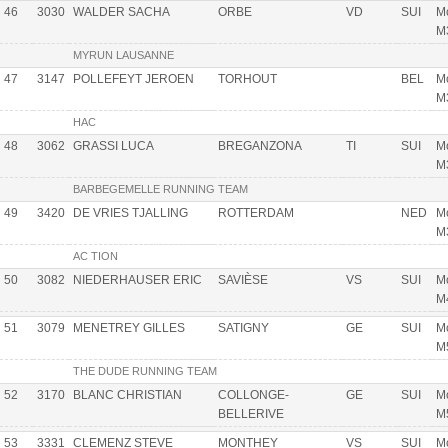
46
3030
WALDER SACHA
ORBE
VD
SUI
Mo
M
MYRUN LAUSANNE
47
3147
POLLEFEYT JEROEN
TORHOUT
BEL
Mo
M
HAC
48
3062
GRASSI LUCA
BREGANZONA
TI
SUI
Mo
M
BARBEGEMELLE RUNNING TEAM
49
3420
DE VRIES TJALLING
ROTTERDAM
NED
Mo
M
AC TION
50
3082
NIEDERHAUSER ERIC
SAVIÈSE
VS
SUI
Mo
M
51
3079
MENETREY GILLES
SATIGNY
GE
SUI
Mo
M
THE DUDE RUNNING TEAM
52
3170
BLANC CHRISTIAN
COLLONGE-
GE
SUI
Mo
BELLERIVE
M
53
3331
CLEMENZ STEVE
MONTHEY
VS
SUI
Mo