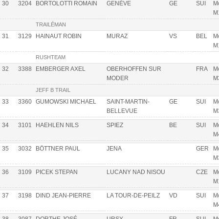
30
3204
BORTOLOTTI ROMAIN
GENÈVE
GE
SUI
Mo
M
TRAILÉMAN
31
3129
HAINAUT ROBIN
MURAZ
VS
BEL
Mo
M
RUSHTEAM
32
3388
EMBERGER AXEL
OBERHOFFEN SUR
FRA
Mo
MODER
M
JEFF B TRAIL
33
3360
GUMOWSKI MICHAEL
SAINT-MARTIN-
GE
SUI
Mo
BELLEVUE
M
34
3101
HAEHLEN NILS
SPIEZ
BE
SUI
Mo
M
35
3032
BÖTTNER PAUL
JENA
GER
Mo
M
36
3109
PICEK STEPAN
LUCANY NAD NISOU
CZE
Mo
M
37
3198
DIND JEAN-PIERRE
LA TOUR-DE-PEILZ
VD
SUI
Mo
M