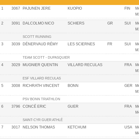
1
3067
PAJUNEN JERE
KUOPIO
FIN
Mo
M
2
3091
DALCOLMO NICO
SCHIERS
GR
SUI
Mo
M
SCOTT RUNNING
3
3039
DÉNERVAUD RÉMY
LES SCIERNES
FR
SUI
Mo
M
TEAM SCOTT - DUPASQUIER
4
3029
MUGNIER QUENTIN
VILLARD RECULAS
FRA
Mo
M
ESF VILLARD RECULAS
5
3008
RICHRATH VINCENT
BONN
GER
Mo
M
PSV BONN TRIATHLON
6
3796
CONCÉ ERIC
GUER
FRA
Mo
M
SAINT-CYR GUER ATHLÉ
7
3017
NELSON THOMAS
KETCHUM
USA
Mo
M