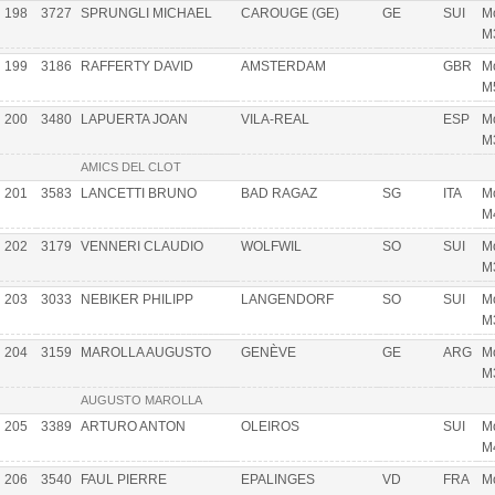
198
3727
SPRUNGLI MICHAEL
CAROUGE (GE)
GE
SUI
Mo
M
199
3186
RAFFERTY DAVID
AMSTERDAM
GBR
Mo
M
200
3480
LAPUERTA JOAN
VILA-REAL
ESP
Mo
M
AMICS DEL CLOT
201
3583
LANCETTI BRUNO
BAD RAGAZ
SG
ITA
Mo
M
202
3179
VENNERI CLAUDIO
WOLFWIL
SO
SUI
Mo
M
203
3033
NEBIKER PHILIPP
LANGENDORF
SO
SUI
Mo
M
204
3159
MAROLLA AUGUSTO
GENÈVE
GE
ARG
Mo
M
AUGUSTO MAROLLA
205
3389
ARTURO ANTON
OLEIROS
SUI
Mo
M
206
3540
FAUL PIERRE
EPALINGES
VD
FRA
Mo