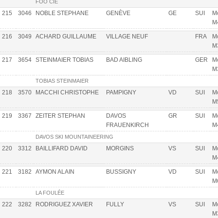
FOO CIE
215
3046
NOBLE STEPHANE
GENÈVE
GE
SUI
Mo
M
216
3049
ACHARD GUILLAUME
VILLAGE NEUF
FRA
Mo
M
217
3654
STEINMAIER TOBIAS
BAD AIBLING
GER
Mo
M
TOBIAS STEINMAIER
218
3570
MACCHI CHRISTOPHE
PAMPIGNY
VD
SUI
Mo
M
219
3367
ZEITER STEPHAN
DAVOS
GR
SUI
Mo
FRAUENKIRCH
M
DAVOS SKI MOUNTAINEERING
220
3312
BAILLIFARD DAVID
MORGINS
VS
SUI
Mo
M
221
3182
AYMON ALAIN
BUSSIGNY
VD
SUI
Mo
M
LA FOULÉE
222
3282
RODRIGUEZ XAVIER
FULLY
VS
SUI
Mo
M