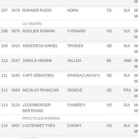
M
207
3478
ROHNER RUEDI
HORN
TG
SUI
Mo
M
LG TEUFEN
208
3676
ROULIER ROMAIN
YVONAND
VD
SUI
Mo
M
209
3424
ANDEREGG DANIEL
TROINEX
GE
SUI
Mo
M
210
3247
JARDLE HENRIK
VALLDA
BE
SWE
Mo
M
211
3160
CAPT SÉBASTIEN
ATHENAZ (AVUSY)
GE
SUI
Mo
M
212
3669
NICOLAS FRANCOIS
GENÈVE
GE
FRA
Mo
M
213
3124
LEUENBERGER
CHABREY
VD
SUI
Mo
BERTRAND
M
PROCYCLES RUNNING
214
3407
LASTENNET YVES
CHIGNY
VD
SUI
Mo
M