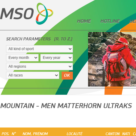
HOME
HOTLINE
HE
SEARCH PARAMETERS
[R. TO Z.]
OK
MOUNTAIN - MEN MATTERHORN ULTRAKS
POS.
N°
NOM, PRÉNOM
LOCALITÉ
CANTON
NATI
C