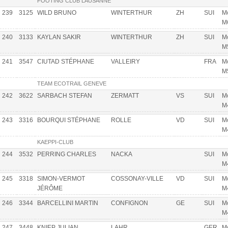
FOOTING CLUB LAUSANNE
239
3125
WILD BRUNO
WINTERTHUR
ZH
SUI
Mo
M
240
3133
KAYLAN SAKIR
WINTERTHUR
ZH
SUI
Mo
M
241
3547
CIUTAD STÉPHANE
VALLEIRY
FRA
Mo
M
TEAM ECOTRAIL GENEVE
242
3622
SARBACH STEFAN
ZERMATT
VS
SUI
Mo
M
243
3316
BOURQUI STÉPHANE
ROLLE
VD
SUI
Mo
M
KAEPPI-CLUB
244
3532
PERRING CHARLES
NACKA
SUI
Mo
M
245
3318
SIMON-VERMOT
COSSONAY-VILLE
VD
SUI
Mo
JÉRÔME
M
246
3344
BARCELLINI MARTIN
CONFIGNON
GE
SUI
Mo
M
247
3448
KNIEP JULIAN
LAHR
GER
Mo