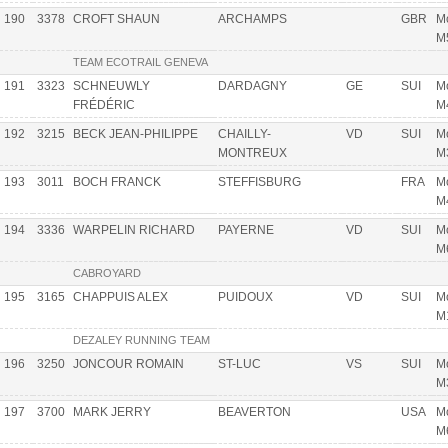
190
3378
CROFT SHAUN
ARCHAMPS
GBR
Mo
M
TEAM ECOTRAIL GENEVA
191
3323
SCHNEUWLY
DARDAGNY
GE
SUI
Mo
FRÉDÉRIC
M
192
3215
BECK JEAN-PHILIPPE
CHAILLY-
VD
SUI
Mo
MONTREUX
M
193
3011
BOCH FRANCK
STEFFISBURG
FRA
Mo
M
194
3336
WARPELIN RICHARD
PAYERNE
VD
SUI
Mo
M
CABROYARD
195
3165
CHAPPUIS ALEX
PUIDOUX
VD
SUI
Mo
M
DEZALEY RUNNING TEAM
196
3250
JONCOUR ROMAIN
ST-LUC
VS
SUI
Mo
M
197
3700
MARK JERRY
BEAVERTON
USA
Mo
M