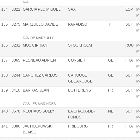
N/A
134
3322
GARCIA PLO MIGUEL
SAX
ESP
Mo
M
135
3275
MARZULLO DAVIDE
PARADISO
TI
SUI
Mo
M
DAVIDE MARZULLO
136
3232
MOS CIPRIAN
STOCKHOLM
ROU
Mo
M
137
3065
PESNEAU ADRIEN
CORSIER
GE
FRA
Mo
M
138
3244
SANCHEZ CARLOS
CAROUGE
GE
SUI
Mo
GECAROUGE
M
139
3410
BARRAS JEAN
BOTTERENS
FR
SUI
Mo
M
CAS LES MARINDES
140
3578
NEUHAUS SULLY
LA CHAUX-DE-
NE
SUI
Mo
FONDS
M
141
3386
JACHOLKOWSKI
FRIBOURG
FR
FRA
Mo
BLAISE
M