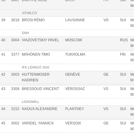
38
3087
DORTHE JOSÉ
URSY
FR
SUI
Mo
M
JOVALCO
39
3018
BROSI RÉMO
LAUSANNE
VD
SUI
Mo
M
DNH
40
3004
VIAZOVETSKIY PAVEL
MOSCOW
RUS
Mo
M
41
3377
MÄHÖNEN TIMO
TUKHOLMA
FIN
Mo
M
IFK LIDINGÖ SOK
42
3003
HUTTENMOSER
GENÈVE
GE
SUI
Mo
HADRIEN
M
43
3308
BRESSOUD VINCENT
VÉROSSAZ
VS
SUI
Mo
M
LIONSWILL
44
3152
NAOUX ALEXANDRE
FLANTHEY
VS
SUI
Mo
M
45
3002
VARIDEL YANNICK
VERSOIX
GE
SUI
Mo
M