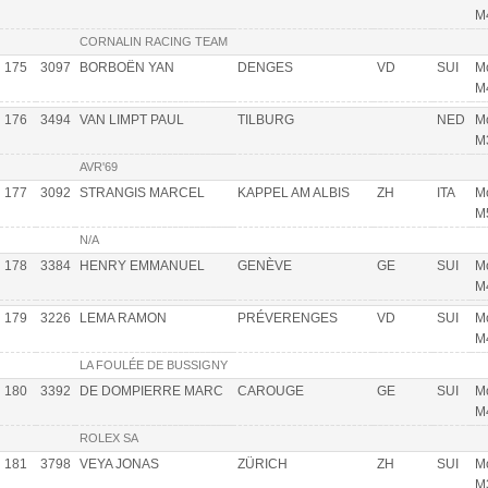
M
CORNALIN RACING TEAM
175
3097
BORBOËN YAN
DENGES
VD
SUI
Mo
M
176
3494
VAN LIMPT PAUL
TILBURG
NED
Mo
M
AVR'69
177
3092
STRANGIS MARCEL
KAPPEL AM ALBIS
ZH
ITA
Mo
M
N/A
178
3384
HENRY EMMANUEL
GENÈVE
GE
SUI
Mo
M
179
3226
LEMA RAMON
PRÉVERENGES
VD
SUI
Mo
M
LA FOULÉE DE BUSSIGNY
180
3392
DE DOMPIERRE MARC
CAROUGE
GE
SUI
Mo
M
ROLEX SA
181
3798
VEYA JONAS
ZÜRICH
ZH
SUI
Mo
M