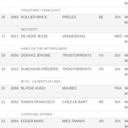
M
TRIGETHER / TEAM ZOOT
16
3083
ROLLIER BRICE
PRELES
BE
SUI
Mo
M
NEXTSOFT
17
3021
DE HEER JESSE
VEENENDAAL
NED
Mo
M
HANG ON THE NETHERLANDS
18
3050
DERIVAZ JÉROME
TROISTORRENTS
VS
SUI
Mo
M
19
3015
DUBOSSON FRÉDÉRIC
TROISTORRENTS
VS
SUI
Mo
M
BCVS - CA DENTS DU MIDI
20
3068
BLATGE HUGO
MAUBEC
FRA
Mo
M
21
3052
RAMOS FRANCISCO
CHEZ-LE-BART
NE
SUI
Mo
M
COMTESSE-STORES
22
3084
EGGER MARC
MIES-TANNAY
VD
SUI
Mo
M