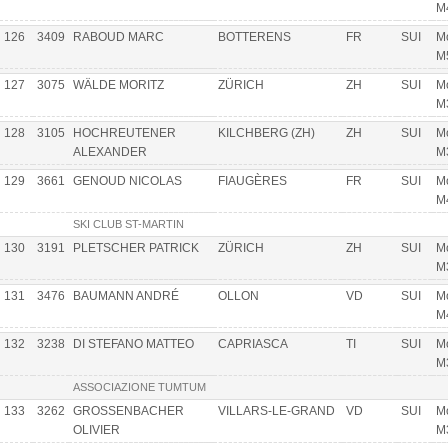
M
126
3409
RABOUD MARC
BOTTERENS
FR
SUI
Mo
M
127
3075
WÄLDE MORITZ
ZÜRICH
ZH
SUI
Mo
M
128
3105
HOCHREUTENER
KILCHBERG (ZH)
ZH
SUI
Mo
ALEXANDER
M
129
3661
GENOUD NICOLAS
FIAUGÈRES
FR
SUI
Mo
M
SKI CLUB ST-MARTIN
130
3191
PLETSCHER PATRICK
ZÜRICH
ZH
SUI
Mo
M
131
3476
BAUMANN ANDRÉ
OLLON
VD
SUI
Mo
M
132
3238
DI STEFANO MATTEO
CAPRIASCA
TI
SUI
Mo
M
ASSOCIAZIONE TUMTUM
133
3262
GROSSENBACHER
VILLARS-LE-GRAND
VD
SUI
Mo
OLIVIER
M