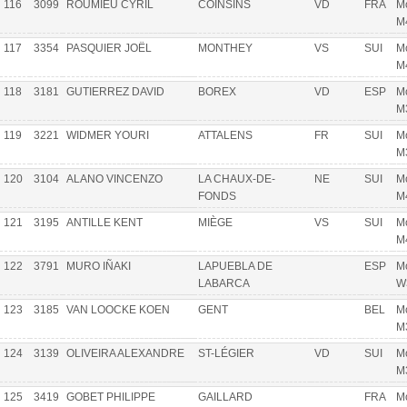
116
3099
ROUMIEU CYRIL
COINSINS
VD
FRA
Mo
M
117
3354
PASQUIER JOËL
MONTHEY
VS
SUI
Mo
M
118
3181
GUTIERREZ DAVID
BOREX
VD
ESP
Mo
M
119
3221
WIDMER YOURI
ATTALENS
FR
SUI
Mo
M
120
3104
ALANO VINCENZO
LA CHAUX-DE-
NE
SUI
Mo
FONDS
M
121
3195
ANTILLE KENT
MIÈGE
VS
SUI
Mo
M
122
3791
MURO IÑAKI
LAPUEBLA DE
ESP
Mo
LABARCA
W
123
3185
VAN LOOCKE KOEN
GENT
BEL
Mo
M
124
3139
OLIVEIRA ALEXANDRE
ST-LÉGIER
VD
SUI
Mo
M
125
3419
GOBET PHILIPPE
GAILLARD
FRA
Mo