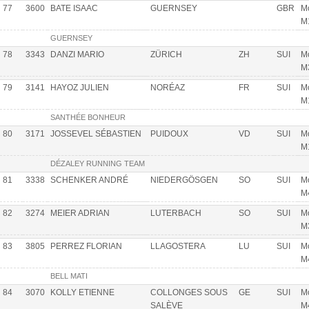
77
3600
BATE ISAAC
GUERNSEY
GBR
Mo
M
GUERNSEY
78
3343
DANZI MARIO
ZÜRICH
ZH
SUI
Mo
M
79
3141
HAYOZ JULIEN
NORÉAZ
FR
SUI
Mo
M
SANTHÉE BONHEUR
80
3171
JOSSEVEL SÉBASTIEN
PUIDOUX
VD
SUI
Mo
M
DÉZALEY RUNNING TEAM
81
3338
SCHENKER ANDRÉ
NIEDERGÖSGEN
SO
SUI
Mo
M
82
3274
MEIER ADRIAN
LUTERBACH
SO
SUI
Mo
M
83
3805
PERREZ FLORIAN
LLAGOSTERA
LU
SUI
Mo
M
BELL MATI
84
3070
KOLLY ETIENNE
COLLONGES SOUS
GE
SUI
Mo
SALÈVE
M