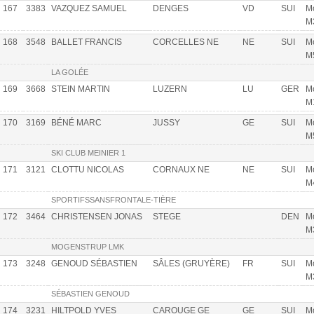
167
3383
VAZQUEZ SAMUEL
DENGES
VD
SUI
Mo
M
168
3548
BALLET FRANCIS
CORCELLES NE
NE
SUI
Mo
M
LA GOLÉE
169
3668
STEIN MARTIN
LUZERN
LU
GER
Mo
M
170
3169
BÉNÉ MARC
JUSSY
GE
SUI
Mo
M
SKI CLUB MEINIER 1
171
3121
CLOTTU NICOLAS
CORNAUX NE
NE
SUI
Mo
M
SPORTIFSSANSFRONTALE-TIÈRE
172
3464
CHRISTENSEN JONAS
STEGE
DEN
Mo
M
MOGENSTRUP LMK
173
3248
GENOUD SÉBASTIEN
SÂLES (GRUYÈRE)
FR
SUI
Mo
M
SÉBASTIEN GENOUD
174
3231
HILTPOLD YVES
CAROUGE GE
GE
SUI
Mo