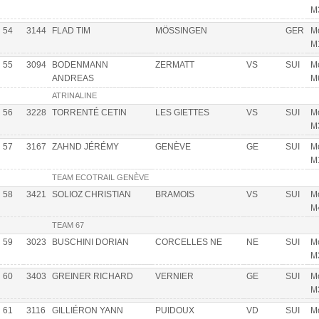
M
54
3144
FLAD TIM
MÖSSINGEN
GER
Mo
M
55
3094
BODENMANN
ZERMATT
VS
SUI
Mo
ANDREAS
M
ATRINALINE
56
3228
TORRENTÉ CETIN
LES GIETTES
VS
SUI
Mo
M
57
3167
ZAHND JÉRÉMY
GENÈVE
GE
SUI
Mo
M
TEAM ECOTRAIL GENÈVE
58
3421
SOLIOZ CHRISTIAN
BRAMOIS
VS
SUI
Mo
M
TEAM 67
59
3023
BUSCHINI DORIAN
CORCELLES NE
NE
SUI
Mo
M
60
3403
GREINER RICHARD
VERNIER
GE
SUI
Mo
M
61
3116
GILLIÉRON YANN
PUIDOUX
VD
SUI
Mo