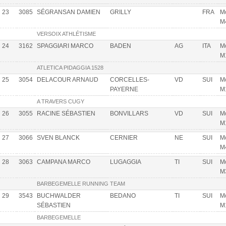
23
3085
SÉGRANSAN DAMIEN
GRILLY
FRA
Mo
M
VERSOIX ATHLÉTISME
24
3162
SPAGGIARI MARCO
BADEN
AG
ITA
Mo
M
ATLETICA PIDAGGIA 1528
25
3054
DELACOUR ARNAUD
CORCELLES-
VD
SUI
Mo
PAYERNE
M
A TRAVERS CUGY
26
3055
RACINE SÉBASTIEN
BONVILLARS
VD
SUI
Mo
M
27
3066
SVEN BLANCK
CERNIER
NE
SUI
Mo
M
28
3063
CAMPANA MARCO
LUGAGGIA
TI
SUI
Mo
M
BARBEGEMELLE RUNNING TEAM
29
3543
BUCHWALDER
BEDANO
TI
SUI
Mo
SÉBASTIEN
M
BARBEGEMELLE