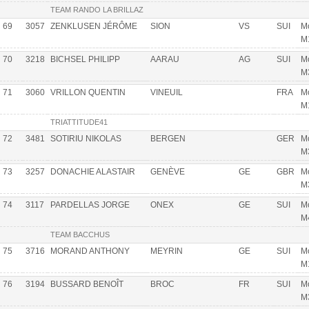
TEAM RANDO LA BRILLAZ
69
3057
ZENKLUSEN JÉRÔME
SION
VS
SUI
Mo
M
70
3218
BICHSEL PHILIPP
AARAU
AG
SUI
Mo
M
71
3060
VRILLON QUENTIN
VINEUIL
FRA
Mo
M
TRIATTITUDE41
72
3481
SOTIRIU NIKOLAS
BERGEN
GER
Mo
M
73
3257
DONACHIE ALASTAIR
GENÈVE
GE
GBR
Mo
M
74
3117
PARDELLAS JORGE
ONEX
GE
SUI
Mo
M
TEAM BACCHUS
75
3716
MORAND ANTHONY
MEYRIN
GE
SUI
Mo
M
76
3194
BUSSARD BENOÎT
BROC
FR
SUI
Mo
M