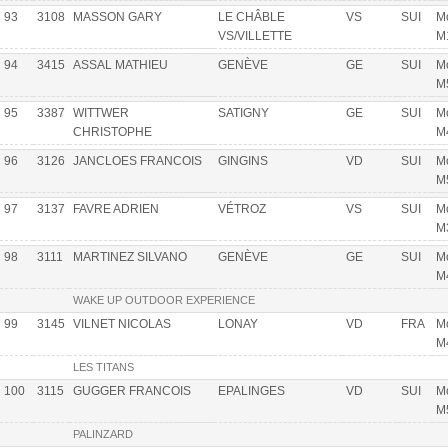
93
3108
MASSON GARY
LE CHÂBLE
VS
SUI
Mo
VS/VILLETTE
M
94
3415
ASSAL MATHIEU
GENÈVE
GE
SUI
Mo
M
95
3387
WITTWER
SATIGNY
GE
SUI
Mo
CHRISTOPHE
M
96
3126
JANCLOES FRANCOIS
GINGINS
VD
SUI
Mo
M
97
3137
FAVRE ADRIEN
VÉTROZ
VS
SUI
Mo
M
98
3111
MARTINEZ SILVANO
GENÈVE
GE
SUI
Mo
M
WAKE UP OUTDOOR EXPERIENCE
99
3145
VILNET NICOLAS
LONAY
VD
FRA
Mo
M
LES TITANS
100
3115
GUGGER FRANCOIS
EPALINGES
VD
SUI
Mo
M
PALINZARD