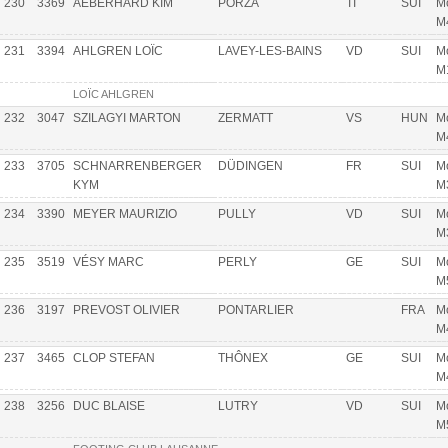
230
3369
AEBERHARD KIM
PORZA
TI
SUI
Mo
M
231
3394
AHLGREN LOÏC
LAVEY-LES-BAINS
VD
SUI
Mo
M
LOÏC AHLGREN
232
3047
SZILAGYI MARTON
ZERMATT
VS
HUN
Mo
M
233
3705
SCHNARRENBERGER
DÜDINGEN
FR
SUI
Mo
KYM
M
234
3390
MEYER MAURIZIO
PULLY
VD
SUI
Mo
M
235
3519
VÉSY MARC
PERLY
GE
SUI
Mo
M
236
3197
PREVOST OLIVIER
PONTARLIER
FRA
Mo
M
237
3465
CLOP STEFAN
THÔNEX
GE
SUI
Mo
M
238
3256
DUC BLAISE
LUTRY
VD
SUI
Mo
M