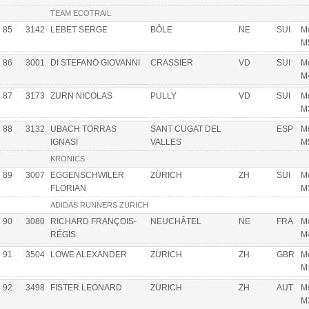
TEAM ECOTRAIL
85
3142
LEBET SERGE
BÔLE
NE
SUI
Mo
M
86
3001
DI STEFANO GIOVANNI
CRASSIER
VD
SUI
Mo
M
87
3173
ZURN NICOLAS
PULLY
VD
SUI
Mo
M
88
3132
UBACH TORRAS
SANT CUGAT DEL
ESP
Mo
IGNASI
VALLES
M
KRONICS
89
3007
EGGENSCHWILER
ZÜRICH
ZH
SUI
Mo
FLORIAN
M
ADIDAS RUNNERS ZÜRICH
90
3080
RICHARD FRANÇOIS-
NEUCHÂTEL
NE
FRA
Mo
RÉGIS
M
91
3504
LOWE ALEXANDER
ZÜRICH
ZH
GBR
Mo
M
92
3498
FISTER LEONARD
ZÜRICH
ZH
AUT
Mo
M