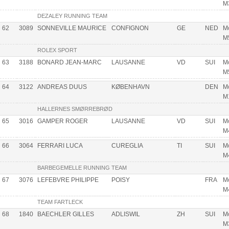
M
DEZALEY RUNNING TEAM
62
3089
SONNEVILLE MAURICE
CONFIGNON
GE
NED
Mo
M
ROLEX SPORT
63
3188
BONARD JEAN-MARC
LAUSANNE
VD
SUI
Mo
M
64
3122
ANDREAS DUUS
KØBENHAVN
DEN
Mo
M
HALLERNES SMØRREBRØD
65
3016
GAMPER ROGER
LAUSANNE
VD
SUI
Mo
M
66
3064
FERRARI LUCA
CUREGLIA
TI
SUI
Mo
M
BARBEGEMELLE RUNNING TEAM
67
3076
LEFEBVRE PHILIPPE
POISY
FRA
Mo
M
TEAM FARTLECK
68
1840
BAECHLER GILLES
ADLISWIL
ZH
SUI
Mo
M