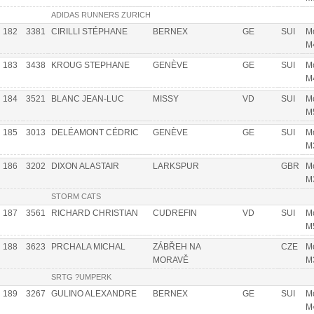
ADIDAS RUNNERS ZURICH
182
3381
CIRILLI STÉPHANE
BERNEX
GE
SUI
Mo
M
183
3438
KROUG STEPHANE
GENÈVE
GE
SUI
Mo
M
184
3521
BLANC JEAN-LUC
MISSY
VD
SUI
Mo
M
185
3013
DELÉAMONT CÉDRIC
GENÈVE
GE
SUI
Mo
M
186
3202
DIXON ALASTAIR
LARKSPUR
GBR
Mo
M
STORM CATS
187
3561
RICHARD CHRISTIAN
CUDREFIN
VD
SUI
Mo
M
188
3623
PRCHALA MICHAL
ZÁBŘEH NA
CZE
Mo
MORAVĚ
M
SRTG ?UMPERK
189
3267
GULINO ALEXANDRE
BERNEX
GE
SUI
Mo
M