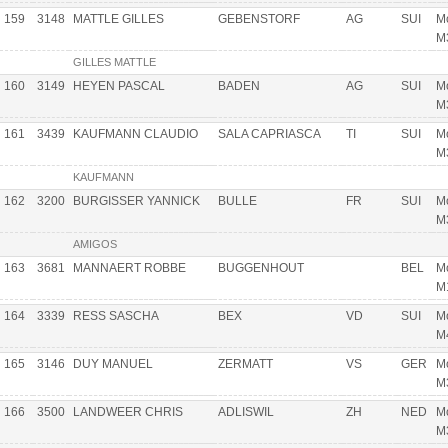
159
3148
MATTLE GILLES
GEBENSTORF
AG
SUI
Mo
M
GILLES MATTLE
160
3149
HEYEN PASCAL
BADEN
AG
SUI
Mo
M
161
3439
KAUFMANN CLAUDIO
SALA CAPRIASCA
TI
SUI
Mo
M
KAUFMANN
162
3200
BURGISSER YANNICK
BULLE
FR
SUI
Mo
M
AMIGOS
163
3681
MANNAERT ROBBE
BUGGENHOUT
BEL
Mo
M
164
3339
RESS SASCHA
BEX
VD
SUI
Mo
M
165
3146
DUY MANUEL
ZERMATT
VS
GER
Mo
M
166
3500
LANDWEER CHRIS
ADLISWIL
ZH
NED
Mo
M