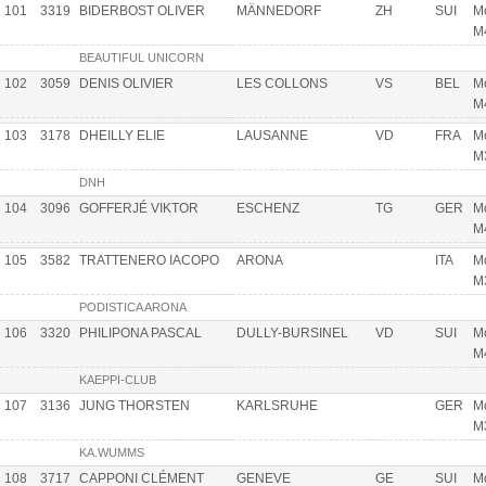
101
3319
BIDERBOST OLIVER
MÄNNEDORF
ZH
SUI
Mo
M
BEAUTIFUL UNICORN
102
3059
DENIS OLIVIER
LES COLLONS
VS
BEL
Mo
M
103
3178
DHEILLY ELIE
LAUSANNE
VD
FRA
Mo
M
DNH
104
3096
GOFFERJÉ VIKTOR
ESCHENZ
TG
GER
Mo
M
105
3582
TRATTENERO IACOPO
ARONA
ITA
Mo
M
PODISTICA ARONA
106
3320
PHILIPONA PASCAL
DULLY-BURSINEL
VD
SUI
Mo
M
KAEPPI-CLUB
107
3136
JUNG THORSTEN
KARLSRUHE
GER
Mo
M
KA.WUMMS
108
3717
CAPPONI CLÉMENT
GENEVE
GE
SUI
Mo