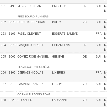
151
3495
MEZGER STEFAN
GROLLEY
FR
SUI
Mo
M
FREE BOURG RUNNERS
152
3078
BURKHALTER JUAN
PULLY
VD
SUI
Mo
M
153
3166
FASEL CLEMENT
ESSERTS-SALÈVE
FRA
Mo
M
154
3373
PASQUIER CLAUDE
ECHARLENS
FR
SUI
Mo
M
155
3069
GOMEZ JOSE MANUEL
GENÈVE
GE
SUI
Mo
M
TEAM ECOTRAIL GENÈVE
156
3362
DJERADI NICOLAS
LIXIERES
FRA
Mo
M
157
3313
PASINI ALEXANDRE
FECHY
VD
SUI
Mo
M
CORNALIN RACING TEAM
158
3625
COR ALEX
LAUSANNE
VD
SUI
Mo
M