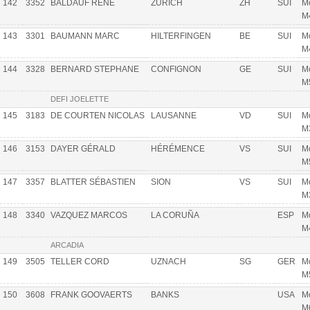
142
3352
BALDAUF RENÉ
ZÜRICH
ZH
SUI
Mo
M
143
3301
BAUMANN MARC
HILTERFINGEN
BE
SUI
Mo
M
144
3328
BERNARD STEPHANE
CONFIGNON
GE
SUI
Mo
M
DEFI JOELETTE
145
3183
DE COURTEN NICOLAS
LAUSANNE
VD
SUI
Mo
M
146
3153
DAYER GÉRALD
HÉRÉMENCE
VS
SUI
Mo
M
147
3357
BLATTER SÉBASTIEN
SION
VS
SUI
Mo
M
148
3340
VAZQUEZ MARCOS
LA CORUÑA
ESP
Mo
M
ARCADIA
149
3505
TELLER CORD
UZNACH
SG
GER
Mo
M
150
3608
FRANK GOOVAERTS
BANKS
USA
Mo
M