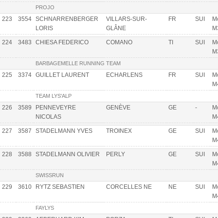
PROJO
223
3554
SCHNARRENBERGER
VILLARS-SUR-
FR
SUI
Mo
LORIS
GLÂNE
M
224
3483
CHIESA FEDERICO
COMANO
TI
SUI
Mo
M
BARBAGEMELLE RUNNING TEAM
225
3374
GUILLET LAURENT
ECHARLENS
FR
SUI
Mo
M
TEAM LYS'ALP
226
3589
PENNEVEYRE
GENÈVE
GE
-
Mo
NICOLAS
M
227
3587
STADELMANN YVES
TROINEX
GE
SUI
Mo
M
228
3588
STADELMANN OLIVIER
PERLY
GE
SUI
Mo
M
SWISSRUN
229
3610
RYTZ SEBASTIEN
CORCELLES NE
NE
SUI
Mo
M
FAYLYS