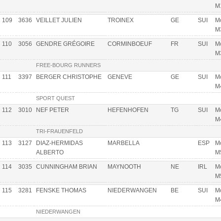
M
109
3636
VEILLET JULIEN
TROINEX
GE
SUI
Mo
M
110
3056
GENDRE GRÉGOIRE
CORMINBOEUF
FR
SUI
Mo
M
FREE-BOURG RUNNERS
111
3397
BERGER CHRISTOPHE
GENEVE
GE
SUI
Mo
M
SPORT QUEST
112
3010
NEF PETER
HEFENHOFEN
TG
SUI
Mo
M
TRI-FRAUENFELD
113
3127
DIAZ-HERMIDAS
MARBELLA
ESP
Mo
ALBERTO
M
114
3035
CUNNINGHAM BRIAN
MAYNOOTH
NE
IRL
Mo
M
115
3281
FENSKE THOMAS
NIEDERWANGEN
BE
SUI
Mo
M
NIEDERWANGEN