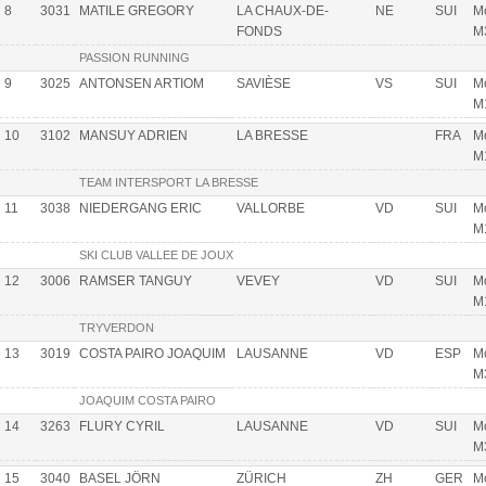
8
3031
MATILE GREGORY
LA CHAUX-DE-
NE
SUI
Mo
FONDS
M
PASSION RUNNING
9
3025
ANTONSEN ARTIOM
SAVIÈSE
VS
SUI
Mo
M
10
3102
MANSUY ADRIEN
LA BRESSE
FRA
Mo
M
TEAM INTERSPORT LA BRESSE
11
3038
NIEDERGANG ERIC
VALLORBE
VD
SUI
Mo
M
SKI CLUB VALLEE DE JOUX
12
3006
RAMSER TANGUY
VEVEY
VD
SUI
Mo
M
TRYVERDON
13
3019
COSTA PAIRO JOAQUIM
LAUSANNE
VD
ESP
Mo
M
JOAQUIM COSTA PAIRO
14
3263
FLURY CYRIL
LAUSANNE
VD
SUI
Mo
M
15
3040
BASEL JÖRN
ZÜRICH
ZH
GER
Mo