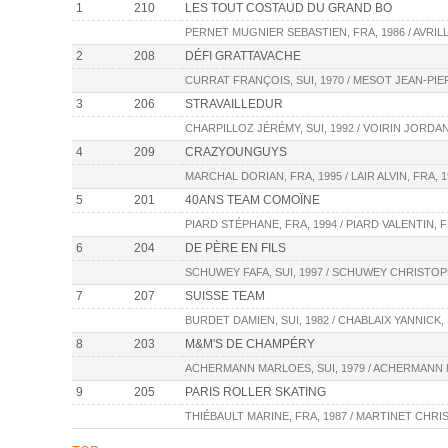
1
210
LES TOUT COSTAUD DU GRAND BO
PERNET MUGNIER SEBASTIEN, FRA, 1986 / AVRILL
2
208
DÉFI GRATTAVACHE
CURRAT FRANÇOIS, SUI, 1970 / MESOT JEAN-PIERR
3
206
STRAVAILLEDUR
CHARPILLOZ JÉRÉMY, SUI, 1992 / VOIRIN JORDAN,
4
209
CRAZYOUNGUYS
MARCHAL DORIAN, FRA, 1995 / LAIR ALVIN, FRA, 1
5
201
40ANS TEAM COMOÏNE
PIARD STÉPHANE, FRA, 1994 / PIARD VALENTIN, FR
6
204
DE PÈRE EN FILS
SCHUWEY FAFA, SUI, 1997 / SCHUWEY CHRISTOPH,
7
207
SUISSE TEAM
BURDET DAMIEN, SUI, 1982 / CHABLAIX YANNICK, 
8
203
M&M'S DE CHAMPÉRY
ACHERMANN MARLOES, SUI, 1979 / ACHERMANN M
9
205
PARIS ROLLER SKATING
THIÉBAULT MARINE, FRA, 1987 / MARTINET CHRIS