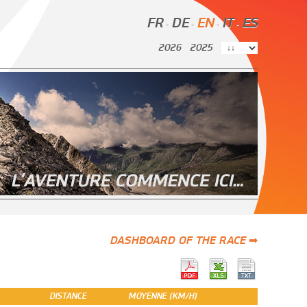
FR
DE
EN
IT
ES
-
-
-
-
2026
2025
DASHBOARD OF THE RACE ➡
DISTANCE
MOYENNE (KM/H)