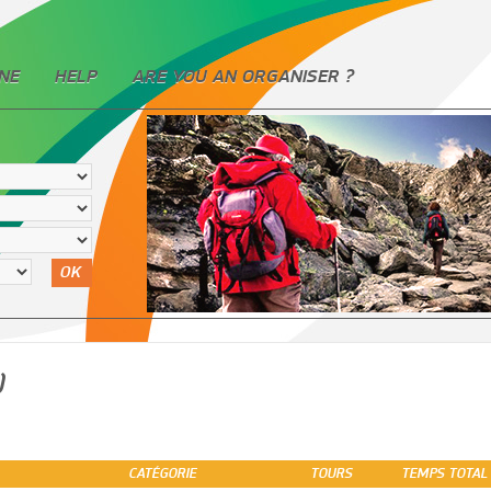
NE
HELP
ARE YOU AN ORGANISER ?
OK
)
CATÉGORIE
TOURS
TEMPS TOTAL