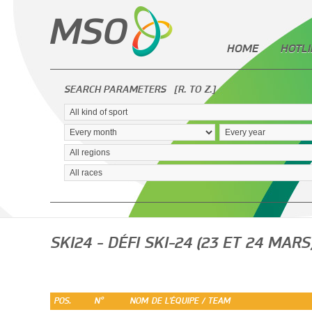
HOME
HOTLI
SEARCH PARAMETERS
[R. TO Z.]
SKI24 - DÉFI SKI-24 (23 ET 24 MARS
POS.
N°
NOM DE L'ÉQUIPE / TEAM