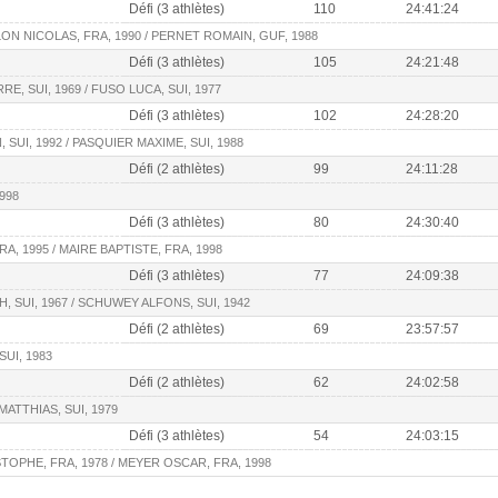
Défi (3 athlètes)
110
24:41:24
ON NICOLAS, FRA, 1990 / PERNET ROMAIN, GUF, 1988
Défi (3 athlètes)
105
24:21:48
E, SUI, 1969 / FUSO LUCA, SUI, 1977
Défi (3 athlètes)
102
24:28:20
 SUI, 1992 / PASQUIER MAXIME, SUI, 1988
Défi (2 athlètes)
99
24:11:28
998
Défi (3 athlètes)
80
24:30:40
A, 1995 / MAIRE BAPTISTE, FRA, 1998
Défi (3 athlètes)
77
24:09:38
 SUI, 1967 / SCHUWEY ALFONS, SUI, 1942
Défi (2 athlètes)
69
23:57:57
SUI, 1983
Défi (2 athlètes)
62
24:02:58
ATTHIAS, SUI, 1979
Défi (3 athlètes)
54
24:03:15
TOPHE, FRA, 1978 / MEYER OSCAR, FRA, 1998