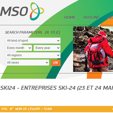
HOME
HOTLINE
HE
SEARCH PARAMETERS
[R. TO Z.]
OK
SKI24 - ENTREPRISES SKI-24 (23 ET 24 MA
POS.
N°
NOM DE L'ÉQUIPE / TEAM