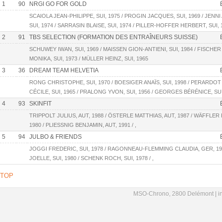
1
90
NRGI GO FOR GOLD
SCAIOLA JEAN-PHILIPPE, SUI, 1975 / PROGIN JACQUES, SUI, 1969 / JENNI
SUI, 1974 / SARRASIN BLAISE, SUI, 1974 / PILLER-HOFFER HERBERT, SUI
2
91
TBS SELECTION (FORMATION DES ENTRAÎNEURS SUISSE)
SCHUWEY IWAN, SUI, 1969 / MAISSEN GION-ANTIENI, SUI, 1984 / FISCHER R
MONIKA, SUI, 1973 / MÜLLER HEINZ, SUI, 1965
3
36
DREAM TEAM HELVETIA
RONG CHRISTOPHE, SUI, 1970 / BOESIGER ANAÏS, SUI, 1998 / PERARDOT 
CÉCILE, SUI, 1965 / PRALONG YVON, SUI, 1956 / GEORGES BÉRÉNICE, SUI,
4
93
SKINFIT
TRIPPOLT JULIUS, AUT, 1988 / ÖSTERLE MATTHIAS, AUT, 1987 / WÄFFLER R
1980 / PLIESSNIG BENJAMIN, AUT, 1991 / ,
5
94
JULBO & FRIENDS
JOGGI FREDERIC, SUI, 1978 / RAGONNEAU-FLEMMING CLAUDIA, GER, 19
JOELLE, SUI, 1980 / SCHENK ROCH, SUI, 1978 / ,
TOP
MSO-Chrono, 2800 Delémont |
i