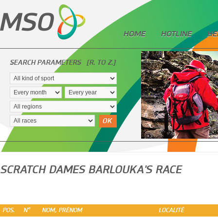
HOME
HOTLINE
HE
SEARCH PARAMETERS
[R. TO Z.]
OK
SCRATCH DAMES BARLOUKA'S RACE
POS.
N°
NOM, PRÉNOM
LOCALITÉ