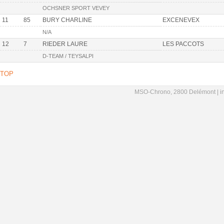
OCHSNER SPORT VEVEY
11
85
BURY CHARLINE
EXCENEVEX
N/A
12
7
RIEDER LAURE
LES PACCOTS
D-TEAM / TEYSALPI
TOP
MSO-Chrono, 2800 Delémont |
i