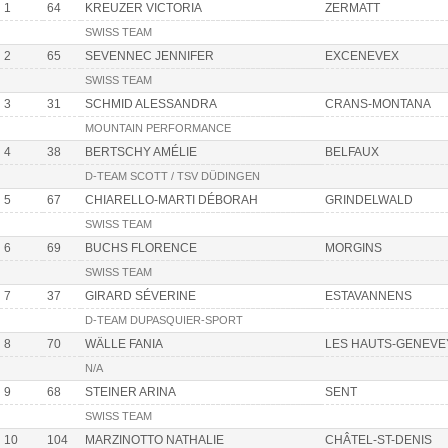
1
64
KREUZER VICTORIA
ZERMATT
SWISS TEAM
2
65
SEVENNEC JENNIFER
EXCENEVEX
SWISS TEAM
3
31
SCHMID ALESSANDRA
CRANS-MONTANA
MOUNTAIN PERFORMANCE
4
38
BERTSCHY AMÉLIE
BELFAUX
D-TEAM SCOTT / TSV DÜDINGEN
5
67
CHIARELLO-MARTI DÉBORAH
GRINDELWALD
SWISS TEAM
6
69
BUCHS FLORENCE
MORGINS
SWISS TEAM
7
37
GIRARD SÉVERINE
ESTAVANNENS
D-TEAM DUPASQUIER-SPORT
8
70
WÄLLE FANIA
LES HAUTS-GENEVE
N/A
9
68
STEINER ARINA
SENT
SWISS TEAM
10
104
MARZINOTTO NATHALIE
CHÂTEL-ST-DENIS