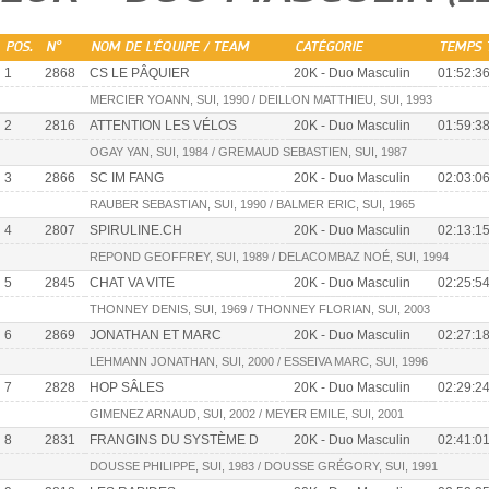
POS.
N°
NOM DE L'ÉQUIPE / TEAM
CATÉGORIE
TEMPS 
1
2868
CS LE PÂQUIER
20K - Duo Masculin
01:52:3
MERCIER YOANN, SUI, 1990 / DEILLON MATTHIEU, SUI, 1993
2
2816
ATTENTION LES VÉLOS
20K - Duo Masculin
01:59:3
OGAY YAN, SUI, 1984 / GREMAUD SEBASTIEN, SUI, 1987
3
2866
SC IM FANG
20K - Duo Masculin
02:03:0
RAUBER SEBASTIAN, SUI, 1990 / BALMER ERIC, SUI, 1965
4
2807
SPIRULINE.CH
20K - Duo Masculin
02:13:1
REPOND GEOFFREY, SUI, 1989 / DELACOMBAZ NOÉ, SUI, 1994
5
2845
CHAT VA VITE
20K - Duo Masculin
02:25:5
THONNEY DENIS, SUI, 1969 / THONNEY FLORIAN, SUI, 2003
6
2869
JONATHAN ET MARC
20K - Duo Masculin
02:27:1
LEHMANN JONATHAN, SUI, 2000 / ESSEIVA MARC, SUI, 1996
7
2828
HOP SÂLES
20K - Duo Masculin
02:29:2
GIMENEZ ARNAUD, SUI, 2002 / MEYER EMILE, SUI, 2001
8
2831
FRANGINS DU SYSTÈME D
20K - Duo Masculin
02:41:0
DOUSSE PHILIPPE, SUI, 1983 / DOUSSE GRÉGORY, SUI, 1991