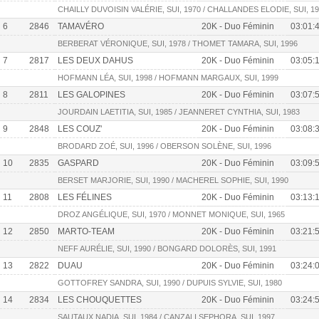
CHAILLY DUVOISIN VALÉRIE, SUI, 1970 / CHALLANDES ELODIE, SUI, 1
6
2846
TAMAVÉRO
20K - Duo Féminin
03:01:
BERBERAT VÉRONIQUE, SUI, 1978 / THOMET TAMARA, SUI, 1996
7
2817
LES DEUX DAHUS
20K - Duo Féminin
03:05:
HOFMANN LÉA, SUI, 1998 / HOFMANN MARGAUX, SUI, 1999
8
2811
LES GALOPINES
20K - Duo Féminin
03:07:
JOURDAIN LAETITIA, SUI, 1985 / JEANNERET CYNTHIA, SUI, 1983
9
2848
LES COUZ'
20K - Duo Féminin
03:08:
BRODARD ZOÉ, SUI, 1996 / OBERSON SOLÈNE, SUI, 1996
10
2835
GASPARD
20K - Duo Féminin
03:09:
BERSET MARJORIE, SUI, 1990 / MACHEREL SOPHIE, SUI, 1990
11
2808
LES FÉLINES
20K - Duo Féminin
03:13:
DROZ ANGÉLIQUE, SUI, 1970 / MONNET MONIQUE, SUI, 1965
12
2850
MARTO-TEAM
20K - Duo Féminin
03:21:
NEFF AURÉLIE, SUI, 1990 / BONGARD DOLORÈS, SUI, 1991
13
2822
DUAU
20K - Duo Féminin
03:24:
GOTTOFREY SANDRA, SUI, 1990 / DUPUIS SYLVIE, SUI, 1980
14
2834
LES CHOUQUETTES
20K - Duo Féminin
03:24:
SAUTAUX NADIA, SUI, 1984 / CANZALI SEPHORA, SUI, 1997