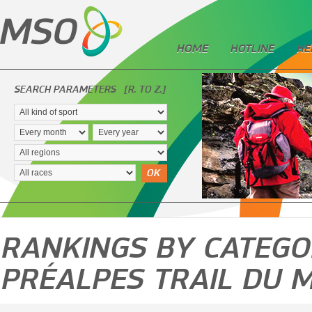
HOME
HOTLINE
HE
SEARCH PARAMETERS
[R. TO Z.]
OK
RANKINGS BY CATEGOR
PRÉALPES TRAIL DU 