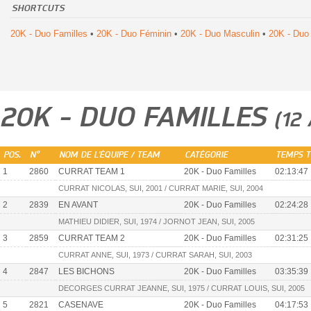
SHORTCUTS
20K - Duo Familles
•
20K - Duo Féminin
•
20K - Duo Masculin
•
20K - Duo
20K - DUO FAMILLES
(12
POS.
N°
NOM DE L'ÉQUIPE / TEAM
CATÉGORIE
TEMPS T
1
2860
CURRAT TEAM 1
20K - Duo Familles
02:13:47
CURRAT NICOLAS, SUI, 2001 / CURRAT MARIE, SUI, 2004
2
2839
EN AVANT
20K - Duo Familles
02:24:28
MATHIEU DIDIER, SUI, 1974 / JORNOT JEAN, SUI, 2005
3
2859
CURRAT TEAM 2
20K - Duo Familles
02:31:25
CURRAT ANNE, SUI, 1973 / CURRAT SARAH, SUI, 2003
4
2847
LES BICHONS
20K - Duo Familles
03:35:39
DECORGES CURRAT JEANNE, SUI, 1975 / CURRAT LOUIS, SUI, 2005
5
2821
CASENAVE
20K - Duo Familles
04:17:53