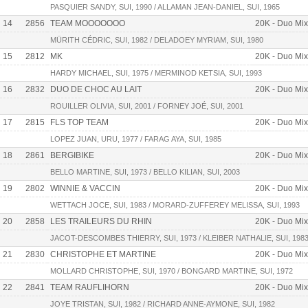
PASQUIER SANDY, SUI, 1990 / ALLAMAN JEAN-DANIEL, SUI, 1965
14
2856
TEAM MOOOOOOO
20K - Duo Mix
MÜRITH CÉDRIC, SUI, 1982 / DELADOEY MYRIAM, SUI, 1980
15
2812
MK
20K - Duo Mix
HARDY MICHAEL, SUI, 1975 / MERMINOD KETSIA, SUI, 1993
16
2832
DUO DE CHOC AU LAIT
20K - Duo Mix
ROUILLER OLIVIA, SUI, 2001 / FORNEY JOÉ, SUI, 2001
17
2815
FLS TOP TEAM
20K - Duo Mix
LOPEZ JUAN, URU, 1977 / FARAG AYA, SUI, 1985
18
2861
BERGIBIKE
20K - Duo Mix
BELLO MARTINE, SUI, 1973 / BELLO KILIAN, SUI, 2003
19
2802
WINNIE & VACCIN
20K - Duo Mix
WETTACH JOCE, SUI, 1983 / MORARD-ZUFFEREY MELISSA, SUI, 1993
20
2858
LES TRAILEURS DU RHIN
20K - Duo Mix
JACOT-DESCOMBES THIERRY, SUI, 1973 / KLEIBER NATHALIE, SUI, 198
21
2830
CHRISTOPHE ET MARTINE
20K - Duo Mix
MOLLARD CHRISTOPHE, SUI, 1970 / BONGARD MARTINE, SUI, 1972
22
2841
TEAM RAUFLIHORN
20K - Duo Mix
JOYE TRISTAN, SUI, 1982 / RICHARD ANNE-AYMONE, SUI, 1982