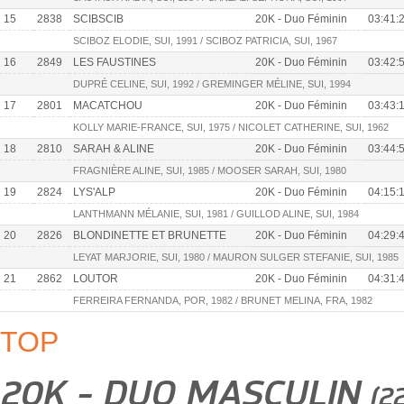
15
2838
SCIBSCIB
20K - Duo Féminin
03:41:
SCIBOZ ELODIE, SUI, 1991 / SCIBOZ PATRICIA, SUI, 1967
16
2849
LES FAUSTINES
20K - Duo Féminin
03:42:
DUPRÉ CELINE, SUI, 1992 / GREMINGER MÉLINE, SUI, 1994
17
2801
MACATCHOU
20K - Duo Féminin
03:43:
KOLLY MARIE-FRANCE, SUI, 1975 / NICOLET CATHERINE, SUI, 1962
18
2810
SARAH & ALINE
20K - Duo Féminin
03:44:
FRAGNIÈRE ALINE, SUI, 1985 / MOOSER SARAH, SUI, 1980
19
2824
LYS'ALP
20K - Duo Féminin
04:15:
LANTHMANN MÉLANIE, SUI, 1981 / GUILLOD ALINE, SUI, 1984
20
2826
BLONDINETTE ET BRUNETTE
20K - Duo Féminin
04:29:
LEYAT MARJORIE, SUI, 1980 / MAURON SULGER STEFANIE, SUI, 1985
21
2862
LOUTOR
20K - Duo Féminin
04:31:
FERREIRA FERNANDA, POR, 1982 / BRUNET MELINA, FRA, 1982
TOP
20K - DUO MASCULIN
(2