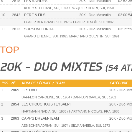
9
2818
LES RAPIDES
20K - Duo Masculin
02:52:3
KOLLY STEPHANE, SUI, 1973 / PASQUIER HENRI, SUI, 1950
10
2842
PÈRE & FILS
20K - Duo Masculin
03:00:5
EGGER BERTRAND, SUI, 1976 / EGGER BENOÎT, SUI, 2002
11
2813
SURSUM CORDA
20K - Duo Masculin
03:15:5
GRAND ETIENNE, SUI, 1992 / MARCHAND QUENTIN, SUI, 1991
TOP
20K - DUO MIXTES
(54 A
POS.
N°
NOM DE L'ÉQUIPE / TEAM
CATÉGORIE
1
2865
LES DAFF
20K - Duo Mix
DAFFLON CAROLINE, SUI, 1984 / DAFFLON XAVIER, SUI, 1982
2
2854
LES CHOUCHOUS TEYSALPI
20K - Duo Mix
HARTMANN NADIA, SUI, 1985 / HARTMANN NICOLAS, FRA, 1985
3
2863
CAPF’S DREAM-TEAM
20K - Duo Mix
AEBISCHER ADRIAN, SUI, 1974 / SILVA ANABELA, SUI, 1973