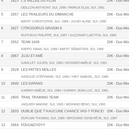
4
2823
CS VALLÉE DU FLON
20K - Duo Mix
DEILLON ANTHONY, SUI, 1996 / PAPAUX ELSA, SUI, 1991
5
2857
LES TRAILEURS DU DIMANCHE
20K - Duo Mix
BAPST CHRISTOPHE, SUI, 1989 / JULMY ALINE, SUI, 1990
6
2827
CITROSORUS GRAISIN 6
20K - Duo Mix
RUFFIEUX PHILIPPE, SUI, 1987 / GUZZINATI LAETITIA, SUI, 1989
7
2852
TEAM 1649
20K - Duo Mix
RAPPO IVANA, SUI, 1998 / BAPST SÉBASTIEN, SUI, 1995
8
2867
JUJU ET AMÉ
20K - Duo Mix
GAVILLET JULIEN, SUI, 1983 / ROSSIER AMÉLIE, SUI, 1991
9
2829
LES PATTES MOLLES
20K - Duo Mix
GENOUD STÉPHANIE, SUI, 1990 / HIRT SAMUEL, SUI, 1989
10
2840
LES GAPANS
20K - Duo Mix
GAPANY AMÉLIE, SUI, 1984 / GAPANY JEAN-LUC, SUI, 1981
11
2805
TRAIL TRAINING TEAM
20K - Duo Mix
JAQUIER MARINE, SUI, 1993 / MORAND BENO, SUI, 1993
12
2833
OUBLIE QUE T’A AUCUNE CHANCE VAS-Y FONCE!
20K - Duo Mix
DUPLAIN THOMAS, SUI, 1989 / BRODARD GENEVIÈVE, SUI, 1987
13
2864
FOUU&DYDYY
20K - Duo Mix