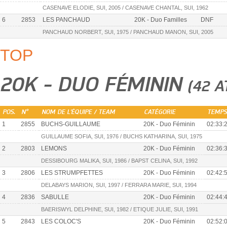
CASENAVE ELODIE, SUI, 2005 / CASENAVE CHANTAL, SUI, 1962
6
2853
LES PANCHAUD
20K - Duo Familles
DNF
PANCHAUD NORBERT, SUI, 1975 / PANCHAUD MANON, SUI, 2005
TOP
20K - DUO FÉMININ
(42 A
POS.
N°
NOM DE L'ÉQUIPE / TEAM
CATÉGORIE
TEMPS
1
2855
BUCHS-GUILLAUME
20K - Duo Féminin
02:33:
GUILLAUME SOFIA, SUI, 1976 / BUCHS KATHARINA, SUI, 1975
2
2803
LEMONS
20K - Duo Féminin
02:36:
DESSIBOURG MALIKA, SUI, 1986 / BAPST CELINA, SUI, 1992
3
2806
LES STRUMPFETTES
20K - Duo Féminin
02:42:
DELABAYS MARION, SUI, 1997 / FERRARA MARIE, SUI, 1994
4
2836
SABULLE
20K - Duo Féminin
02:44:
BAERISWYL DELPHINE, SUI, 1982 / ETIQUE JULIE, SUI, 1991
5
2843
LES COLOC'S
20K - Duo Féminin
02:52: