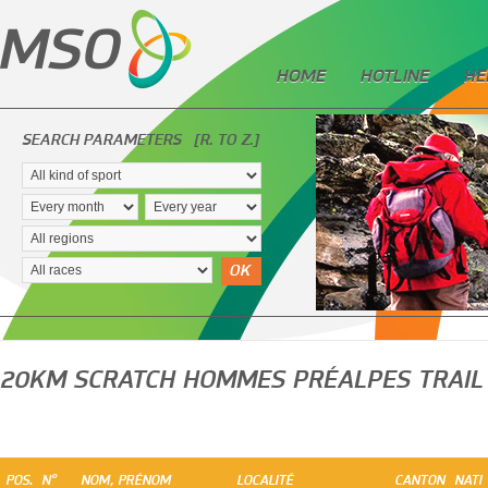
HOME
HOTLINE
HE
SEARCH PARAMETERS
[R. TO Z.]
OK
20KM SCRATCH HOMMES PRÉALPES TRAIL
POS.
N°
NOM, PRÉNOM
LOCALITÉ
CANTON
NATI