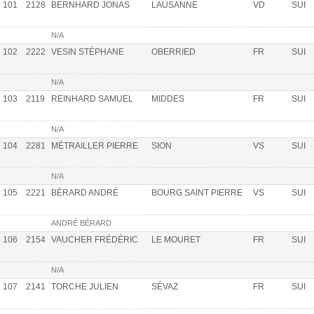
101
2128
BERNHARD JONAS
LAUSANNE
VD
SUI
N/A
102
2222
VESIN STÉPHANE
OBERRIED
FR
SUI
N/A
103
2119
REINHARD SAMUEL
MIDDES
FR
SUI
N/A
104
2281
MÉTRAILLER PIERRE
SION
VS
SUI
N/A
105
2221
BÉRARD ANDRÉ
BOURG SAINT PIERRE
VS
SUI
ANDRÉ BÉRARD
106
2154
VAUCHER FRÉDÉRIC
LE MOURET
FR
SUI
N/A
107
2141
TORCHE JULIEN
SÉVAZ
FR
SUI