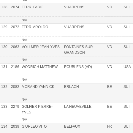
N/A
128
2074
FERRI FABIO
VUARRENS
VD
SUI
N/A
129
2073
FERRI AROLDO
VUARRENS
VD
SUI
N/A
130
2063
VOLLMER JEAN-YVES
FONTAINES-SUR-
VD
SUI
GRANDSON
N/A
131
2186
WODRICH MATTHEW
ECUBLENS (VD)
VD
USA
N/A
132
2082
MORAND YANNICK
ERLACH
BE
SUI
N/A
133
2279
GOLFIER PIERRE-
LA NEUVEVILLE
BE
SUI
YVES
N/A
134
2039
GIURLEO VITO
BELFAUX
FR
SUI