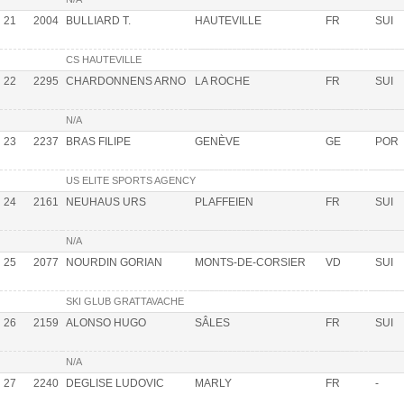
21
2004
BULLIARD T.
HAUTEVILLE
FR
SUI
CS HAUTEVILLE
22
2295
CHARDONNENS ARNO
LA ROCHE
FR
SUI
N/A
23
2237
BRAS FILIPE
GENÈVE
GE
POR
US ELITE SPORTS AGENCY
24
2161
NEUHAUS URS
PLAFFEIEN
FR
SUI
N/A
25
2077
NOURDIN GORIAN
MONTS-DE-CORSIER
VD
SUI
SKI GLUB GRATTAVACHE
26
2159
ALONSO HUGO
SÂLES
FR
SUI
N/A
27
2240
DEGLISE LUDOVIC
MARLY
FR
-