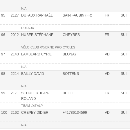
N/A
95
2127
DUFAUX RAPHAËL
SAINT-AUBIN (FR)
FR
SUI
DUFAUX
96
2012
HUBER STÉPHANE
CHEYRES
FR
SUI
VÉLO CLUB PAYERNE PRO CYCLES
97
2143
LAMBLARD CYRIL
BLONAY
VD
SUI
N/A
98
2214
BAILLY DAVID
BOTTENS
VD
SUI
N/A
99
2171
SCHULER JEAN-
BULLE
FR
SUI
ROLAND
TEAM LYS'ALP
100
2162
CREPEY DIDIER
+41786134599
VD
SUI
N/A