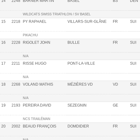
14
2248
BARNER MARTIN
BASEL
BS
DEN
WILDCATS SWISS TRIATHLON / SV BASEL
15
2218
PY RAPHAEL
VILLARS-SUR-GLÂNE
FR
SUI
PIKACHU
16
2228
RIGOLET JOHN
BULLE
FR
SUI
N/A
17
2211
RISSE HUGO
PONT-LA-VILLE
SUI
N/A
18
2268
VOLAND MATHIS
MÉZIÈRES VD
VD
SUI
N/A
19
2193
PEREIRA DAVID
SEZEGNIN
GE
SUI
NCS TRAILÉMAN
20
2002
BEAUD FRANÇOIS
DOMDIDIER
FR
SUI
N/A