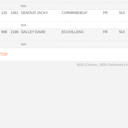
N/A
135
1061
GENOUD JACKY
CORMINBOEUF
FR
SUI
N/A
999
2196
GALLEY DAVID
ECUVILLENS
FR
SUI
N/A
TOP
MSO-Chrono, 2800 Delémont |
i