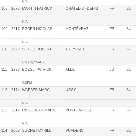
N/A
108
2070
MARTIN PATRICK
CHÂTEL-ST-DENIS
FR
SUI
N/A
109
2217
EGGER NICOLAS
MONTÉVRAZ
FR
SUI
N/A
110
2090
SCIBOZ HUBERT
TREYVAUX
FR
SUI
CA TREYVAUX
111
2290
BOEGLI PATRICK
ALLE
JU
SUI
GSFM
112
2174
WAEBER MARC
URSY
FR
SUI
N/A
113
2212
RISSE JEAN-MARIE
PONT-LA-VILLE
FR
SUI
N/A
114
2003
SUCHET CYRILL
VUADENS
FR
SUI