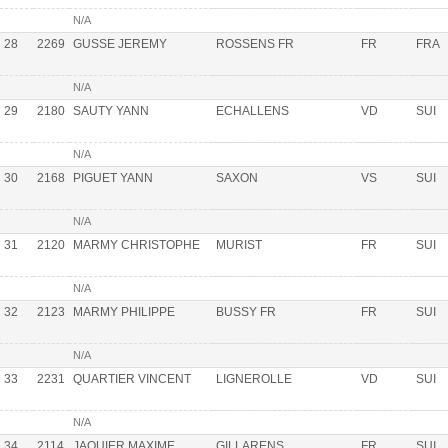
N/A
28
2269
GUSSE JEREMY
ROSSENS FR
FR
FRA
N/A
29
2180
SAUTY YANN
ECHALLENS
VD
SUI
N/A
30
2168
PIGUET YANN
SAXON
VS
SUI
N/A
31
2120
MARMY CHRISTOPHE
MURIST
FR
SUI
N/A
32
2123
MARMY PHILIPPE
BUSSY FR
FR
SUI
N/A
33
2231
QUARTIER VINCENT
LIGNEROLLE
VD
SUI
N/A
34
2114
JAQUIER MAXIME
GILLARENS
FR
SUI