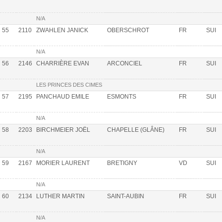
N/A
55
2110
ZWAHLEN JANICK
OBERSCHROT
FR
SUI
N/A
56
2146
CHARRIÈRE EVAN
ARCONCIEL
FR
SUI
LES PRINCES DES CIMES
57
2195
PANCHAUD EMILE
ESMONTS
FR
SUI
N/A
58
2203
BIRCHMEIER JOËL
CHAPELLE (GLÂNE)
FR
SUI
N/A
59
2167
MORIER LAURENT
BRETIGNY
VD
SUI
N/A
60
2134
LUTHER MARTIN
SAINT-AUBIN
FR
SUI
N/A