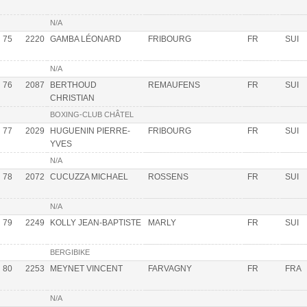
N/A
75
2220
GAMBA LÉONARD
FRIBOURG
FR
SUI
N/A
76
2087
BERTHOUD
REMAUFENS
FR
SUI
CHRISTIAN
BOXING-CLUB CHÂTEL
77
2029
HUGUENIN PIERRE-
FRIBOURG
FR
SUI
YVES
N/A
78
2072
CUCUZZA MICHAEL
ROSSENS
FR
SUI
N/A
79
2249
KOLLY JEAN-BAPTISTE
MARLY
FR
SUI
BERGIBIKE
80
2253
MEYNET VINCENT
FARVAGNY
FR
FRA
N/A