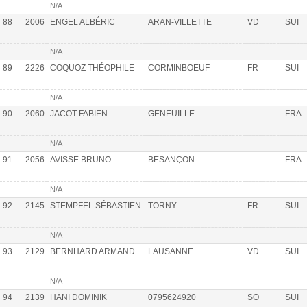
N/A
88
2006
ENGEL ALBÉRIC
ARAN-VILLETTE
VD
SUI
N/A
89
2226
COQUOZ THÉOPHILE
CORMINBOEUF
FR
SUI
N/A
90
2060
JACOT FABIEN
GENEUILLE
FRA
N/A
91
2056
AVISSE BRUNO
BESANÇON
FRA
N/A
92
2145
STEMPFEL SÉBASTIEN
TORNY
FR
SUI
N/A
93
2129
BERNHARD ARMAND
LAUSANNE
VD
SUI
N/A
94
2139
HÄNI DOMINIK
0795624920
SO
SUI