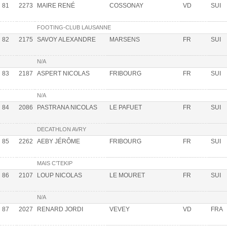
81
2273
MAIRE RENÉ
COSSONAY
VD
SUI
FOOTING-CLUB LAUSANNE
82
2175
SAVOY ALEXANDRE
MARSENS
FR
SUI
N/A
83
2187
ASPERT NICOLAS
FRIBOURG
FR
SUI
N/A
84
2086
PASTRANA NICOLAS
LE PAFUET
FR
SUI
DECATHLON AVRY
85
2262
AEBY JÉRÔME
FRIBOURG
FR
SUI
MAIS C’TEKIP
86
2107
LOUP NICOLAS
LE MOURET
FR
SUI
N/A
87
2027
RENARD JORDI
VEVEY
VD
FRA