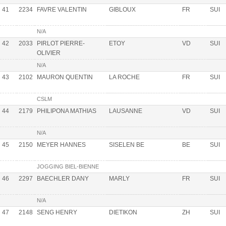
41
2234
FAVRE VALENTIN
GIBLOUX
FR
SUI
N/A
42
2033
PIRLOT PIERRE-
ETOY
VD
SUI
OLIVIER
N/A
43
2102
MAURON QUENTIN
LA ROCHE
FR
SUI
CSLM
44
2179
PHILIPONA MATHIAS
LAUSANNE
VD
SUI
N/A
45
2150
MEYER HANNES
SISELEN BE
BE
SUI
JOGGING BIEL-BIENNE
46
2297
BAECHLER DANY
MARLY
FR
SUI
N/A
47
2148
SENG HENRY
DIETIKON
ZH
SUI