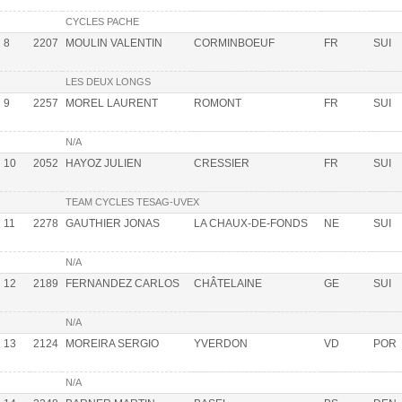
CYCLES PACHE
8
2207
MOULIN VALENTIN
CORMINBOEUF
FR
SUI
LES DEUX LONGS
9
2257
MOREL LAURENT
ROMONT
FR
SUI
N/A
10
2052
HAYOZ JULIEN
CRESSIER
FR
SUI
TEAM CYCLES TESAG-UVEX
11
2278
GAUTHIER JONAS
LA CHAUX-DE-FONDS
NE
SUI
N/A
12
2189
FERNANDEZ CARLOS
CHÂTELAINE
GE
SUI
N/A
13
2124
MOREIRA SERGIO
YVERDON
VD
POR
N/A