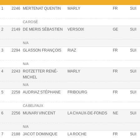
1
2246
MERTENAT QUENTIN
MARLY
FR
SUI
CA ROSÉ
2
2149
DE MERIS SÉBASTIEN
VERSOIX
GE
SUI
N/A
3
2294
GLASSON FRANÇOIS
RIAZ
FR
SUI
N/A
4
2243
ROTZETTER RENÉ-
MARLY
FR
SUI
MICHEL
N/A
5
2258
AUDRIAZ STÉPHANE
FRIBOURG
FR
SUI
CA BELFAUX
6
2256
MUNARI VINCENT
LA CHAUX-DE-FONDS
NE
SUI
N/A
7
2188
JACOT DOMINIQUE
LA ROCHE
FR
SUI