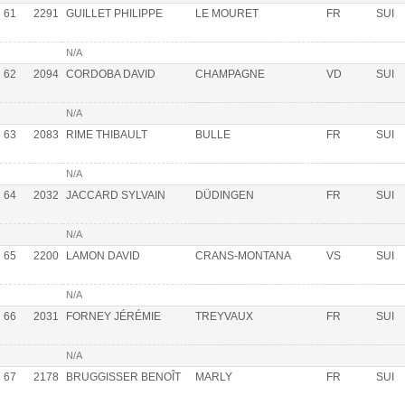
61
2291
GUILLET PHILIPPE
LE MOURET
FR
SUI
N/A
62
2094
CORDOBA DAVID
CHAMPAGNE
VD
SUI
N/A
63
2083
RIME THIBAULT
BULLE
FR
SUI
N/A
64
2032
JACCARD SYLVAIN
DÜDINGEN
FR
SUI
N/A
65
2200
LAMON DAVID
CRANS-MONTANA
VS
SUI
N/A
66
2031
FORNEY JÉRÉMIE
TREYVAUX
FR
SUI
N/A
67
2178
BRUGGISSER BENOÎT
MARLY
FR
SUI