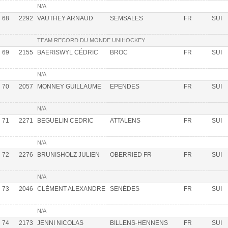
N/A
68
2292
VAUTHEY ARNAUD
SEMSALES
FR
SUI
TEAM RECORD DU MONDE UNIHOCKEY
69
2155
BAERISWYL CÉDRIC
BROC
FR
SUI
N/A
70
2057
MONNEY GUILLAUME
EPENDES
FR
SUI
N/A
71
2271
BEGUELIN CEDRIC
ATTALENS
FR
SUI
N/A
72
2276
BRUNISHOLZ JULIEN
OBERRIED FR
FR
SUI
N/A
73
2046
CLÉMENT ALEXANDRE
SENÈDES
FR
SUI
N/A
74
2173
JENNI NICOLAS
BILLENS-HENNENS
FR
SUI