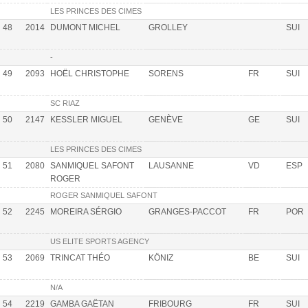
LES PRINCES DES CIMES
48
2014
DUMONT MICHEL
GROLLEY
SUI
-
49
2093
HOËL CHRISTOPHE
SORENS
FR
SUI
SC RIAZ
50
2147
KESSLER MIGUEL
GENÈVE
GE
SUI
LES PRINCES DES CIMES
51
2080
SANMIQUEL SAFONT
LAUSANNE
VD
ESP
ROGER
ROGER SANMIQUEL SAFONT
52
2245
MOREIRA SÉRGIO
GRANGES-PACCOT
FR
POR
US ELITE SPORTS AGENCY
53
2069
TRINCAT THÉO
KÖNIZ
BE
SUI
N/A
54
2219
GAMBA GAËTAN
FRIBOURG
FR
SUI