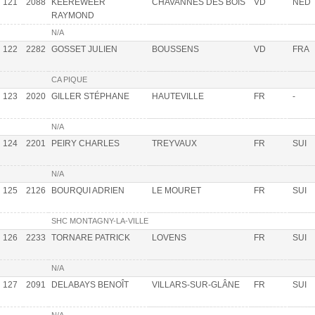
121
2088
KEEREWEER
CHAVANNES DES BOIS
VD
NED
RAYMOND
N/A
122
2282
GOSSET JULIEN
BOUSSENS
VD
FRA
CA PIQUE
123
2020
GILLER STÉPHANE
HAUTEVILLE
FR
-
N/A
124
2201
PEIRY CHARLES
TREYVAUX
FR
SUI
N/A
125
2126
BOURQUI ADRIEN
LE MOURET
FR
SUI
SHC MONTAGNY-LA-VILLE
126
2233
TORNARE PATRICK
LOVENS
FR
SUI
N/A
127
2091
DELABAYS BENOÎT
VILLARS-SUR-GLÂNE
FR
SUI