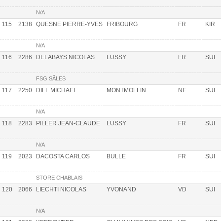
N/A
115
2138
QUESNE PIERRE-YVES
FRIBOURG
FR
KIR
N/A
116
2286
DELABAYS NICOLAS
LUSSY
FR
SUI
FSG SÂLES
117
2250
DILL MICHAEL
MONTMOLLIN
NE
SUI
N/A
118
2283
PILLER JEAN-CLAUDE
LUSSY
FR
SUI
N/A
119
2023
DACOSTA CARLOS
BULLE
FR
SUI
STORE CHABLAIS
120
2066
LIECHTI NICOLAS
YVONAND
VD
SUI
N/A