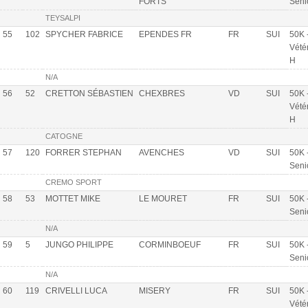
FORTS
Seni
TEYSALPI
55
102
SPYCHER FABRICE
EPENDES FR
FR
SUI
50K 
Vété
H
N/A
56
52
CRETTON SÉBASTIEN
CHEXBRES
VD
SUI
50K 
Vété
H
CATOGNE
57
120
FORRER STEPHAN
AVENCHES
VD
SUI
50K 
Seni
CREMO SPORT
58
53
MOTTET MIKE
LE MOURET
FR
SUI
50K 
Seni
N/A
59
5
JUNGO PHILIPPE
CORMINBOEUF
FR
SUI
50K 
Seni
N/A
60
119
CRIVELLI LUCA
MISERY
FR
SUI
50K 
Vété