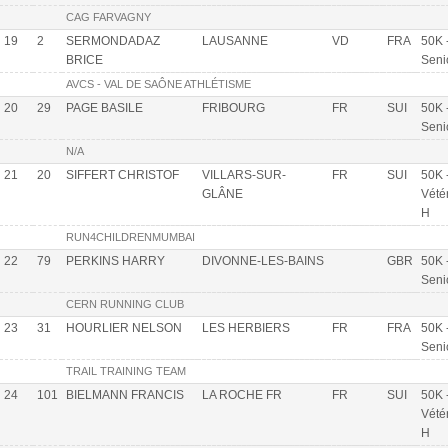
CAG FARVAGNY
19
2
SERMONDADAZ
LAUSANNE
VD
FRA
50K 
BRICE
Seni
AVCS - VAL DE SAÔNE ATHLÉTISME
20
29
PAGE BASILE
FRIBOURG
FR
SUI
50K 
Seni
N/A
21
20
SIFFERT CHRISTOF
VILLARS-SUR-
FR
SUI
50K 
GLÂNE
Vété
H
RUN4CHILDRENMUMBAI
22
79
PERKINS HARRY
DIVONNE-LES-BAINS
GBR
50K 
Seni
CERN RUNNING CLUB
23
31
HOURLIER NELSON
LES HERBIERS
FR
FRA
50K 
Seni
TRAIL TRAINING TEAM
24
101
BIELMANN FRANCIS
LA ROCHE FR
FR
SUI
50K 
Vété
H