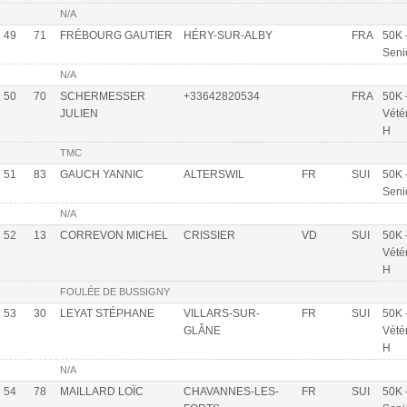
N/A
49
71
FRÉBOURG GAUTIER
HÉRY-SUR-ALBY
FRA
50K 
Seni
N/A
50
70
SCHERMESSER
+33642820534
FRA
50K 
JULIEN
Vété
H
TMC
51
83
GAUCH YANNIC
ALTERSWIL
FR
SUI
50K 
Seni
N/A
52
13
CORREVON MICHEL
CRISSIER
VD
SUI
50K 
Vété
H
FOULÉE DE BUSSIGNY
53
30
LEYAT STÉPHANE
VILLARS-SUR-
FR
SUI
50K 
GLÂNE
Vété
H
N/A
54
78
MAILLARD LOÏC
CHAVANNES-LES-
FR
SUI
50K 