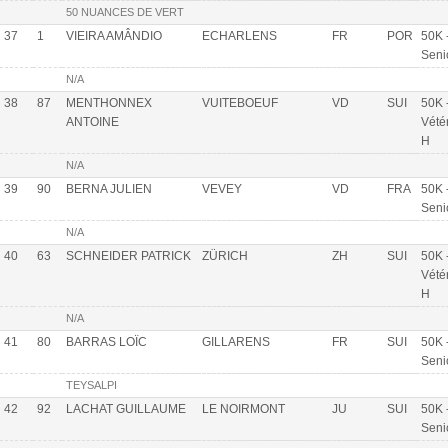
50 NUANCES DE VERT
37
1
VIEIRA AMÂNDIO
ECHARLENS
FR
POR
50K 
Seni
N/A
38
87
MENTHONNEX
VUITEBOEUF
VD
SUI
50K 
ANTOINE
Vété
H
N/A
39
90
BERNA JULIEN
VEVEY
VD
FRA
50K 
Seni
N/A
40
63
SCHNEIDER PATRICK
ZÜRICH
ZH
SUI
50K 
Vété
H
N/A
41
80
BARRAS LOÏC
GILLARENS
FR
SUI
50K 
Seni
TEYSALPI
42
92
LACHAT GUILLAUME
LE NOIRMONT
JU
SUI
50K 
Seni