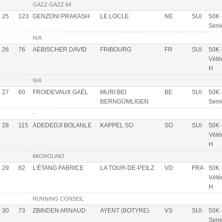
GAZZ GAZZ 64
25
123
GENZONI PRAKASH
LE LOCLE
NE
SUI
50K 
Seni
N/A
26
76
AEBISCHER DAVID
FRIBOURG
FR
SUI
50K 
Vété
H
N/A
27
60
FROIDEVAUX GAËL
MURI BEI
BE
SUI
50K 
BERNGÜMLIGEN
Seni
-
28
115
ADEDEDJI BOLANLE
KAPPEL SO
SO
SUI
50K 
Vété
H
MIGROLINO
29
82
L'ÉTANG FABRICE
LA TOUR-DE-PEILZ
VD
FRA
50K 
Vété
H
RUNNING CONSEIL
30
73
ZBINDEN ARNAUD
AYENT (BOTYRE)
VS
SUI
50K 
Seni