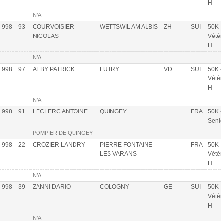
H
N/A
998
93
COURVOISIER
WETTSWIL AM ALBIS
ZH
SUI
50K 
NICOLAS
Vété
H
N/A
998
97
AEBY PATRICK
LUTRY
VD
SUI
50K 
Vété
H
N/A
998
91
LECLERC ANTOINE
QUINGEY
FRA
50K 
Seni
POMPIER DE QUINGEY
998
22
CROZIER LANDRY
PIERRE FONTAINE
FRA
50K 
LES VARANS
Vété
H
N/A
998
39
ZANNI DARIO
COLOGNY
GE
SUI
50K 
Vété
H
N/A