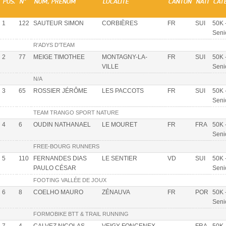
POS.
N°
NOM, PRÉNOM
LOCALITÉ
CANTON
NATI
CAT
1
122
SAUTEUR SIMON
CORBIÈRES
FR
SUI
50K 
Seni
R'ADYS D'TEAM
2
77
MEIGE TIMOTHEE
MONTAGNY-LA-
FR
SUI
50K 
VILLE
Seni
N/A
3
65
ROSSIER JÉRÔME
LES PACCOTS
FR
SUI
50K 
Seni
TEAM TRANGO SPORT NATURE
4
6
OUDIN NATHANAEL
LE MOURET
FR
FRA
50K 
Seni
FREE-BOURG RUNNERS
5
110
FERNANDES DIAS
LE SENTIER
VD
SUI
50K 
PAULO CÉSAR
Seni
FOOTING VALLÉE DE JOUX
6
8
COELHO MAURO
ZÉNAUVA
FR
POR
50K 
Seni
FORMOBIKE BTT & TRAIL RUNNING