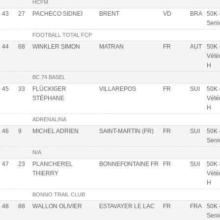
HCFM
43
27
PACHECO SIDNEI
BRENT
VD
BRA
50K 
Seni
FOOTBALL TOTAL FCP
44
68
WINKLER SIMON
MATRAN
FR
AUT
50K 
Vété
H
BC 74 BASEL
45
33
FLÜCKIGER
VILLAREPOS
FR
SUI
50K 
STÉPHANE
Vété
H
ADRENALINA
46
9
MICHEL ADRIEN
SAINT-MARTIN (FR)
FR
SUI
50K 
Seni
N/A
47
23
PLANCHEREL
BONNEFONTAINE FR
FR
SUI
50K 
THIERRY
Vété
H
BONNO TRAIL CLUB
48
88
WALLON OLIVIER
ESTAVAYER LE LAC
FR
FRA
50K 
Seni