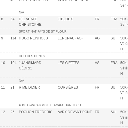
7
4
CALVEZ NICOLAS
VEIGY-FONCENEX
FRA
50K 
Seni
N/A
8
64
DELAHAYE
GIBLOUX
FR
FRA
50K 
CHRISTOPHE
Seni
SPORT NAT PAYS DE ST FLOUR
9
114
HUGO REINHOLD
LENGNAU (AG)
AG
SUI
50K 
Vété
H
DUO DES DUNES
10
104
JUANSIMARD
LES GIETTES
VS
FRA
50K 
CÉDRIC
Vété
H
N/A
11
21
RIME DIDIER
CORBIÈRES
FR
SUI
50K 
Vété
H
#UGLOW#CATOGNETEAM#FOURNITECH
12
25
POCHON FRÉDÉRIC
AVRY-DEVANT-PONT
FR
SUI
50K 
Vété
H