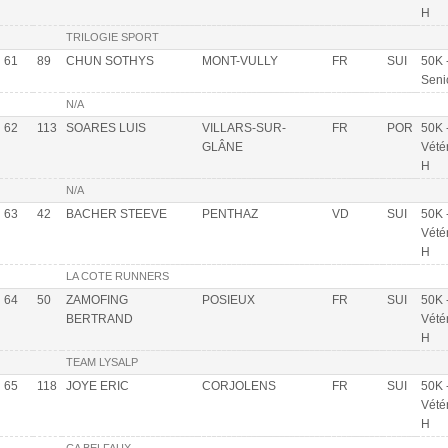
H
TRILOGIE SPORT
61
89
CHUN SOTHYS
MONT-VULLY
FR
SUI
50K 
Seni
N/A
62
113
SOARES LUIS
VILLARS-SUR-
FR
POR
50K 
GLÂNE
Vété
H
N/A
63
42
BACHER STEEVE
PENTHAZ
VD
SUI
50K 
Vété
H
LA COTE RUNNERS
64
50
ZAMOFING
POSIEUX
FR
SUI
50K 
BERTRAND
Vété
H
TEAM LYSALP
65
118
JOYE ERIC
CORJOLENS
FR
SUI
50K 
Vété
H