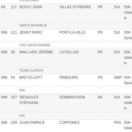
CA BELFAUX
66
117
BOSSY JOHN
VILLAZ-ST-PIERRE
FR
SUI
50K 
Vété
H
SANTÉ BONHEUR
998
121
JENNY MARC
PONT-LA-VILLE
FR
SUI
50K 
Seni
CRO SKI ALPINISME
998
36
MAILLARD JÉRÔME
LA FOLLIAZ
FR
SUI
50K 
Vété
H
TEAM CLOROS
998
54
BINT ELLIOTT
FRIBOURG
FR
GBR
50K 
Seni
N/A
998
107
DESAULES
DOMBRESSON
NE
SUI
50K 
STÉPHANE
Vété
H
N/A
998
109
JUAN FABRICE
COPPONEX
FRA
50K 
Vété