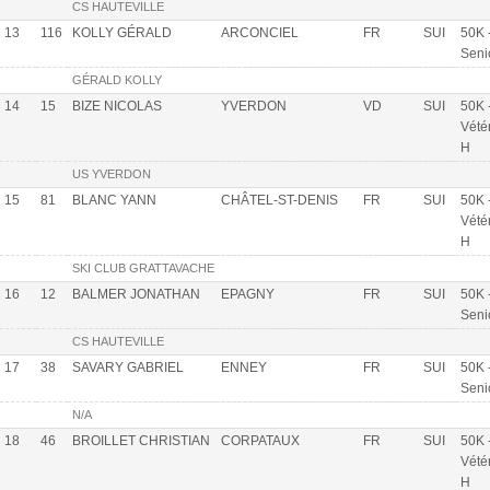
CS HAUTEVILLE
13
116
KOLLY GÉRALD
ARCONCIEL
FR
SUI
50K 
Seni
GÉRALD KOLLY
14
15
BIZE NICOLAS
YVERDON
VD
SUI
50K 
Vété
H
US YVERDON
15
81
BLANC YANN
CHÂTEL-ST-DENIS
FR
SUI
50K 
Vété
H
SKI CLUB GRATTAVACHE
16
12
BALMER JONATHAN
EPAGNY
FR
SUI
50K 
Seni
CS HAUTEVILLE
17
38
SAVARY GABRIEL
ENNEY
FR
SUI
50K 
Seni
N/A
18
46
BROILLET CHRISTIAN
CORPATAUX
FR
SUI
50K 
Vété
H