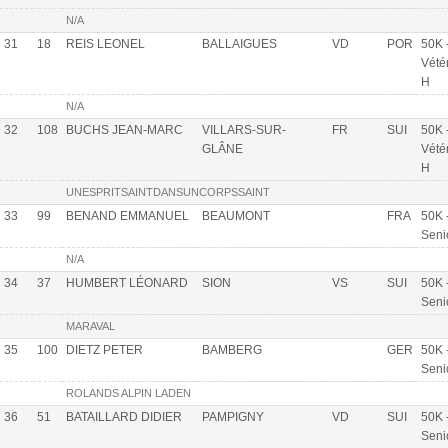
N/A
31
18
REIS LEONEL
BALLAIGUES
VD
POR
50K 
Vété
H
N/A
32
108
BUCHS JEAN-MARC
VILLARS-SUR-
FR
SUI
50K 
GLÂNE
Vété
H
UNESPRITSAINTDANSUNCORPSSAINT
33
99
BENAND EMMANUEL
BEAUMONT
FRA
50K 
Seni
N/A
34
37
HUMBERT LÉONARD
SION
VS
SUI
50K 
Seni
MARAVAL
35
100
DIETZ PETER
BAMBERG
GER
50K 
Seni
ROLANDS ALPIN LADEN
36
51
BATAILLARD DIDIER
PAMPIGNY
VD
SUI
50K 
Seni