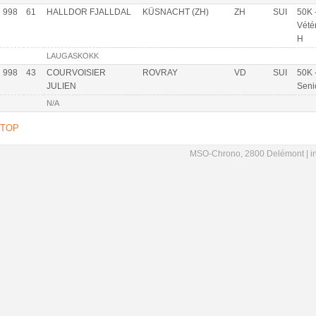
998
61
HALLDOR FJALLDAL
KÜSNACHT (ZH)
ZH
SUI
50K 
Vété
H
LAUGASKOKK
998
43
COURVOISIER
ROVRAY
VD
SUI
50K 
JULIEN
Seni
N/A
TOP
MSO-Chrono, 2800 Delémont |
i