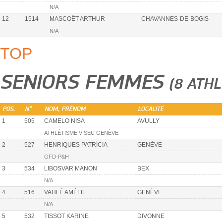
N/A
12
1514
MASCOËT ARTHUR
CHAVANNES-DE-BOGIS
N/A
TOP
SENIORS FEMMES
(8 ATHL
POS.
N°
NOM, PRÉNOM
LOCALITÉ
1
505
CAMELO NISA
AVULLY
ATHLÉTISME VISEU GENÈVE
2
527
HENRIQUES PATRÍCIA
GENÈVE
GFD-P&H
3
534
LIBOSVAR MANON
BEX
N/A
4
516
VAHLÉ AMÉLIE
GENÈVE
N/A
5
532
TISSOT KARINE
DIVONNE