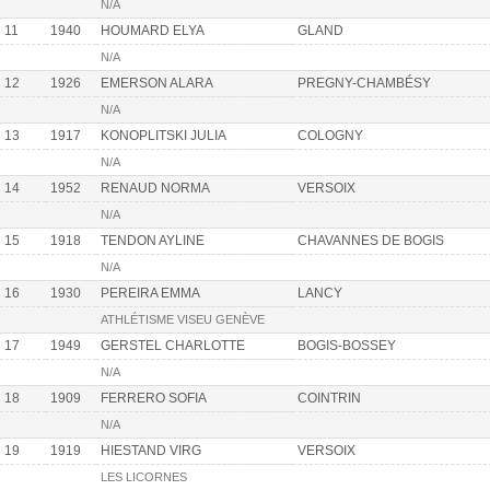
N/A
11
1940
HOUMARD ELYA
GLAND
N/A
12
1926
EMERSON ALARA
PREGNY-CHAMBÉSY
N/A
13
1917
KONOPLITSKI JULIA
COLOGNY
N/A
14
1952
RENAUD NORMA
VERSOIX
N/A
15
1918
TENDON AYLINE
CHAVANNES DE BOGIS
N/A
16
1930
PEREIRA EMMA
LANCY
ATHLÉTISME VISEU GENÈVE
17
1949
GERSTEL CHARLOTTE
BOGIS-BOSSEY
N/A
18
1909
FERRERO SOFIA
COINTRIN
N/A
19
1919
HIESTAND VIRG
VERSOIX
LES LICORNES