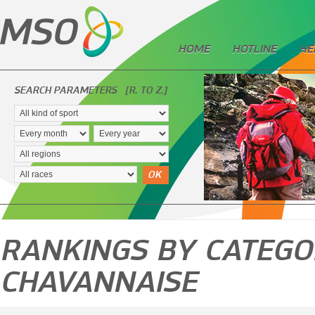
HOME
HOTLINE
HE
SEARCH PARAMETERS
[R. TO Z.]
OK
RANKINGS BY CATEGOR
CHAVANNAISE