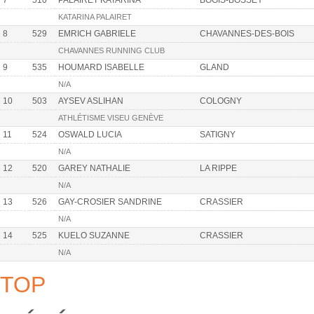
7
510
PALAIRET KATARINA
BOGIS-BOSSEY
KATARINA PALAIRET
8
529
EMRICH GABRIELE
CHAVANNES-DES-BOIS
CHAVANNES RUNNING CLUB
9
535
HOUMARD ISABELLE
GLAND
N/A
10
503
AYSEV ASLIHAN
COLOGNY
ATHLÉTISME VISEU GENÈVE
11
524
OSWALD LUCIA
SATIGNY
N/A
12
520
GAREY NATHALIE
LA RIPPE
N/A
13
526
GAY-CROSIER SANDRINE
CRASSIER
N/A
14
525
KUELO SUZANNE
CRASSIER
N/A
TOP