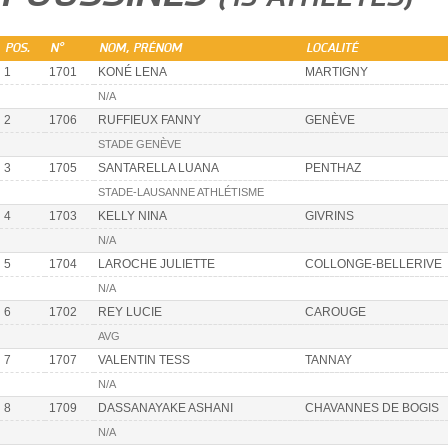
POS.
N°
NOM, PRÉNOM
LOCALITÉ
1
1701
KONÉ LENA
MARTIGNY
N/A
2
1706
RUFFIEUX FANNY
GENÈVE
STADE GENÈVE
3
1705
SANTARELLA LUANA
PENTHAZ
STADE-LAUSANNE ATHLÉTISME
4
1703
KELLY NINA
GIVRINS
N/A
5
1704
LAROCHE JULIETTE
COLLONGE-BELLERIVE
N/A
6
1702
REY LUCIE
CAROUGE
AVG
7
1707
VALENTIN TESS
TANNAY
N/A
8
1709
DASSANAYAKE ASHANI
CHAVANNES DE BOGIS
N/A