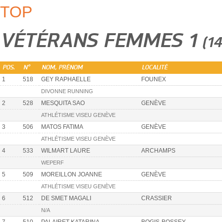
TOP
VÉTÉRANS FEMMES 1
(1
POS.
N°
NOM, PRÉNOM
LOCALITÉ
1
518
GEY RAPHAELLE
FOUNEX
DIVONNE RUNNING
2
528
MESQUITA SAO
GENÈVE
ATHLÉTISME VISEU GENÈVE
3
506
MATOS FATIMA
GENÈVE
ATHLÉTISME VISEU GENÈVE
4
533
WILMART LAURE
ARCHAMPS
WEPERF
5
509
MOREILLON JOANNE
GENÈVE
ATHLÉTISME VISEU GENÈVE
6
512
DE SMET MAGALI
CRASSIER
N/A