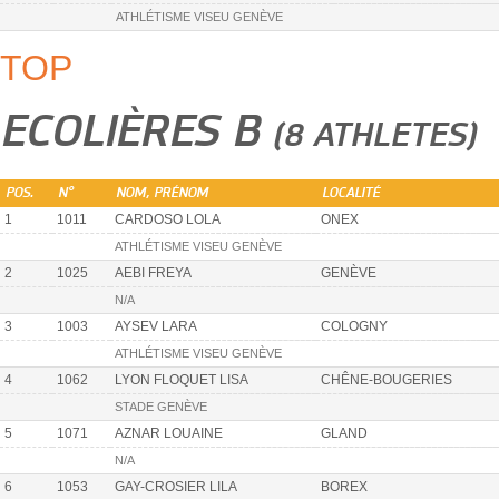
ATHLÉTISME VISEU GENÈVE
TOP
ECOLIÈRES B
(8 ATHLETES)
POS.
N°
NOM, PRÉNOM
LOCALITÉ
1
1011
CARDOSO LOLA
ONEX
ATHLÉTISME VISEU GENÈVE
2
1025
AEBI FREYA
GENÈVE
N/A
3
1003
AYSEV LARA
COLOGNY
ATHLÉTISME VISEU GENÈVE
4
1062
LYON FLOQUET LISA
CHÊNE-BOUGERIES
STADE GENÈVE
5
1071
AZNAR LOUAINE
GLAND
N/A
6
1053
GAY-CROSIER LILA
BOREX