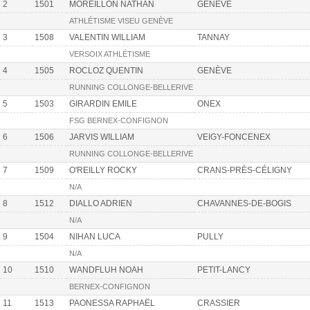
2
1501
MOREILLON NATHAN
GENÈVE
ATHLÉTISME VISEU GENÈVE
3
1508
VALENTIN WILLIAM
TANNAY
VERSOIX ATHLÉTISME
4
1505
ROCLOZ QUENTIN
GENÈVE
RUNNING COLLONGE-BELLERIVE
5
1503
GIRARDIN EMILE
ONEX
FSG BERNEX-CONFIGNON
6
1506
JARVIS WILLIAM
VEIGY-FONCENEX
RUNNING COLLONGE-BELLERIVE
7
1509
O'REILLY ROCKY
CRANS-PRÈS-CÉLIGNY
N/A
8
1512
DIALLO ADRIEN
CHAVANNES-DE-BOGIS
N/A
9
1504
NIHAN LUCA
PULLY
N/A
10
1510
WANDFLUH NOAH
PETIT-LANCY
BERNEX-CONFIGNON
11
1513
PAONESSA RAPHAËL
CRASSIER