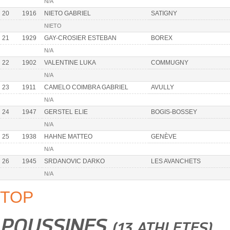
N/A
20
1916
NIETO GABRIEL
SATIGNY
NIETO
21
1929
GAY-CROSIER ESTEBAN
BOREX
N/A
22
1902
VALENTINE LUKA
COMMUGNY
N/A
23
1911
CAMELO COIMBRA GABRIEL
AVULLY
N/A
24
1947
GERSTEL ELIE
BOGIS-BOSSEY
N/A
25
1938
HAHNE MATTEO
GENÈVE
N/A
26
1945
SRDANOVIC DARKO
LES AVANCHETS
N/A
TOP
POUSSINES
(13 ATHLETES)