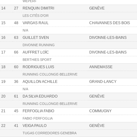
WEPERF
14
27
RENQUIN DIMITRI
GENÈVE
LES CITÉS D'OR
15
48
VARGAS RAUL
CHAVANNES DES BOIS
N/A
16
63
GUILLET SVEN
DIVONNE-LES-BAINS
DIVONNE RUNNING
17
66
AUFFRET LOÏC
DIVONNE-LES-BAINS
BERTHIES SPORT
18
60
RODRIGUES LUIS
ANNEMASSE
RUNNING COLLONGE-BELLERIVE
19
36
AQUILLON ACHILLE
GRAND-LANCY
N/A
20
61
DA SILVA EDUARDO
GENÈVE
RUNNING COLLONGE-BELLERIVE
21
45
FERFOGLIA FABIO
COMMUGNY
FABIO FERFOGLIA
22
41
VEIGA PAULO
GENÈVE
TUGAS CORREDORES GENEBRA