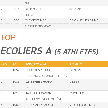
N/A
7
1042
NIETO CALIE
SATIGNY
NIETO
8
1066
CLEMENT INES
DIVONNE LES BAINS
123SMILE AND MOVE
TOP
ECOLIERS A
(5 ATHLETES)
POS.
N°
NOM, PRÉNOM
LOCALITÉ
1
1057
BOULOT ARTHUR
GENÈVE
RUNNING COLLONGE-BELLERIVE
2
1033
WITTEVEEN HUGO
VESSY
AVG
3
1018
TAUTU ALEXANDRE
CHOULEX
ATHLÉTISME VISEU GENÈVE
4
1060
PHINN ALEXANDER
VEIGY FONCENEX