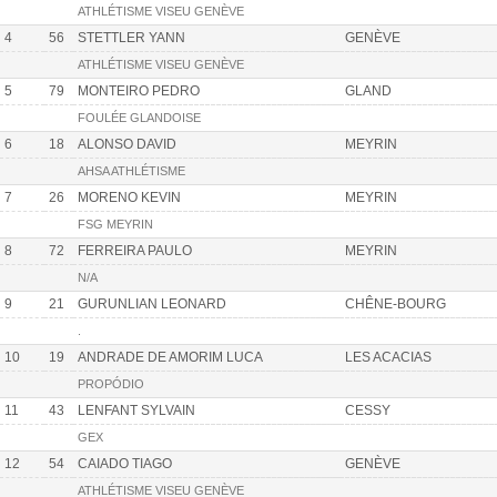
ATHLÉTISME VISEU GENÈVE
4
56
STETTLER YANN
GENÈVE
ATHLÉTISME VISEU GENÈVE
5
79
MONTEIRO PEDRO
GLAND
FOULÉE GLANDOISE
6
18
ALONSO DAVID
MEYRIN
AHSA ATHLÉTISME
7
26
MORENO KEVIN
MEYRIN
FSG MEYRIN
8
72
FERREIRA PAULO
MEYRIN
N/A
9
21
GURUNLIAN LEONARD
CHÊNE-BOURG
.
10
19
ANDRADE DE AMORIM LUCA
LES ACACIAS
PROPÓDIO
11
43
LENFANT SYLVAIN
CESSY
GEX
12
54
CAIADO TIAGO
GENÈVE
ATHLÉTISME VISEU GENÈVE