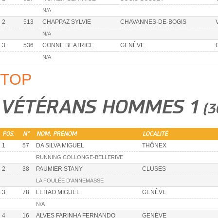
N/A
2
513
CHAPPAZ SYLVIE
CHAVANNES-DE-BOGIS
N/A
3
536
CONNE BEATRICE
GENÈVE
N/A
TOP
VÉTÉRANS HOMMES 1
(3
POS.
N°
NOM, PRÉNOM
LOCALITÉ
1
57
DA SILVA MIGUEL
THÔNEX
RUNNING COLLONGE-BELLERIVE
2
38
PAUMIER STANY
CLUSES
LA FOULÉE D'ANNEMASSE
3
78
LEITAO MIGUEL
GENÈVE
N/A
4
16
ALVES FARINHA FERNANDO
GENÈVE