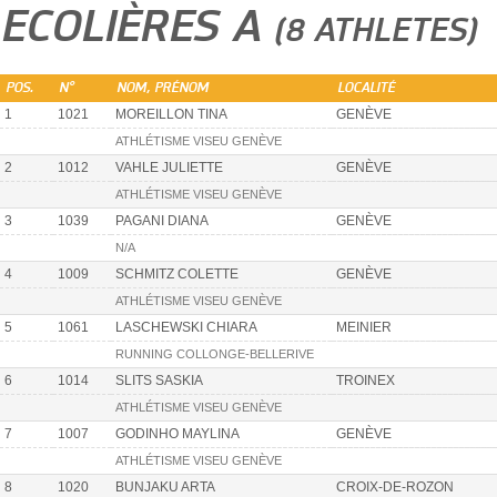
ECOLIÈRES A
(8 ATHLETES)
POS.
N°
NOM, PRÉNOM
LOCALITÉ
1
1021
MOREILLON TINA
GENÈVE
ATHLÉTISME VISEU GENÈVE
2
1012
VAHLE JULIETTE
GENÈVE
ATHLÉTISME VISEU GENÈVE
3
1039
PAGANI DIANA
GENÈVE
N/A
4
1009
SCHMITZ COLETTE
GENÈVE
ATHLÉTISME VISEU GENÈVE
5
1061
LASCHEWSKI CHIARA
MEINIER
RUNNING COLLONGE-BELLERIVE
6
1014
SLITS SASKIA
TROINEX
ATHLÉTISME VISEU GENÈVE
7
1007
GODINHO MAYLINA
GENÈVE
ATHLÉTISME VISEU GENÈVE
8
1020
BUNJAKU ARTA
CROIX-DE-ROZON