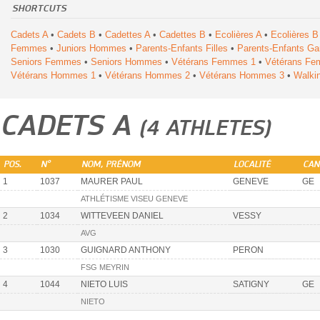
SHORTCUTS
Cadets A
•
Cadets B
•
Cadettes A
•
Cadettes B
•
Ecolières A
•
Ecolières B
Femmes
•
Juniors Hommes
•
Parents-Enfants Filles
•
Parents-Enfants Ga
Seniors Femmes
•
Seniors Hommes
•
Vétérans Femmes 1
•
Vétérans Fe
Vétérans Hommes 1
•
Vétérans Hommes 2
•
Vétérans Hommes 3
•
Walki
CADETS A
(4 ATHLETES)
POS.
N°
NOM, PRÉNOM
LOCALITÉ
CAN
1
1037
MAURER PAUL
GENEVE
GE
ATHLÉTISME VISEU GENEVE
2
1034
WITTEVEEN DANIEL
VESSY
AVG
3
1030
GUIGNARD ANTHONY
PERON
FSG MEYRIN
4
1044
NIETO LUIS
SATIGNY
GE
NIETO