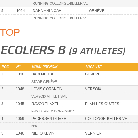
RUNNING COLLONGE-BELLERIVE
5
1054
DAHMANI NOAH
GENÈVE
RUNNING COLLONGE-BELLERIVE
TOP
ECOLIERS B
(9 ATHLETES)
POS.
N°
NOM, PRÉNOM
LOCALITÉ
1
1026
BARI MEHDI
GENÈVE
STADE GENÈVE
2
1048
LOVIS CORANTIN
VERSOIX
VERSOIX ATHLETISME
3
1045
RAVONEL AXEL
PLAN-LES-OUATES
FSG BERNEX CONFIGNON
4
1059
PEDERSEN OLIVER
COLLONGE-BELLERIVE
N/A
5
1046
NIETO KEVIN
VERNIER