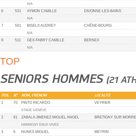
N/A
6
531
AYMON CAMILLE
DIVONNE-LES-BAINS
N/A
7
501
BISELX AUDREY
CHÊNE-BOURG
N/A
8
511
GEX-FABRY CAMILLE
BERNEX
N/A
TOP
SENIORS HOMMES
(21 AT
POS.
N°
NOM, PRÉNOM
LOCALITÉ
1
70
PINTO RICARDO
VEYRIER
STADE GENÈVE
2
81
ZABALA JIMENEZ MIGUEL ANGEL
BRETIGNY SUR MORR
HARMONY EAUX-VIVES
3
6
NUNES MIGUEL
MEYRIN