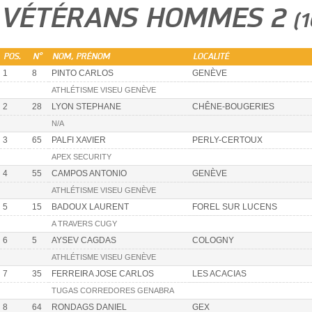
VÉTÉRANS HOMMES 2
(
POS.
N°
NOM, PRÉNOM
LOCALITÉ
1
8
PINTO CARLOS
GENÈVE
ATHLÉTISME VISEU GENÈVE
2
28
LYON STEPHANE
CHÊNE-BOUGERIES
N/A
3
65
PALFI XAVIER
PERLY-CERTOUX
APEX SECURITY
4
55
CAMPOS ANTONIO
GENÈVE
ATHLÉTISME VISEU GENÈVE
5
15
BADOUX LAURENT
FOREL SUR LUCENS
A TRAVERS CUGY
6
5
AYSEV CAGDAS
COLOGNY
ATHLÉTISME VISEU GENÈVE
7
35
FERREIRA JOSE CARLOS
LES ACACIAS
TUGAS CORREDORES GENABRA
8
64
RONDAGS DANIEL
GEX