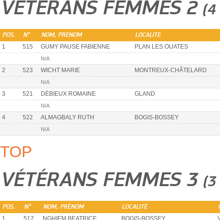
VÉTÉRANS FEMMES 2
(4
POS.
N°
NOM, PRÉNOM
LOCALITÉ
1
515
GUMY PAUSE FABIENNE
PLAN LES OUATES
N/A
2
523
WICHT MARIE
MONTREUX-CHÂTELARD
N/A
3
521
DÉBIEUX ROMAINE
GLAND
N/A
4
522
ALMAGBALY RUTH
BOGIS-BOSSEY
N/A
TOP
VÉTÉRANS FEMMES 3
(3
POS.
N°
NOM, PRÉNOM
LOCALITÉ
1
517
NGHIEM BEATRICE
BOGIS-BOSSEY