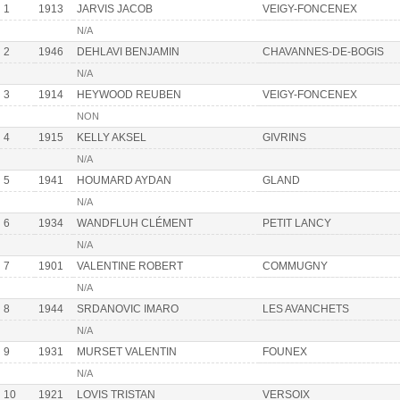
1
1913
JARVIS JACOB
VEIGY-FONCENEX
N/A
2
1946
DEHLAVI BENJAMIN
CHAVANNES-DE-BOGIS
N/A
3
1914
HEYWOOD REUBEN
VEIGY-FONCENEX
NON
4
1915
KELLY AKSEL
GIVRINS
N/A
5
1941
HOUMARD AYDAN
GLAND
N/A
6
1934
WANDFLUH CLÉMENT
PETIT LANCY
N/A
7
1901
VALENTINE ROBERT
COMMUGNY
N/A
8
1944
SRDANOVIC IMARO
LES AVANCHETS
N/A
9
1931
MURSET VALENTIN
FOUNEX
N/A
10
1921
LOVIS TRISTAN
VERSOIX