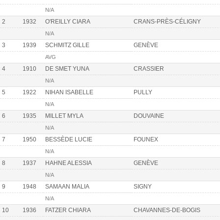
N/A
2
1932
O'REILLY CIARA
CRANS-PRÈS-CÉLIGNY
N/A
3
1939
SCHMITZ GILLE
GENÈVE
AVG
4
1910
DE SMET YUNA
CRASSIER
N/A
5
1922
NIHAN ISABELLE
PULLY
N/A
6
1935
MILLET MYLA
DOUVAINE
N/A
7
1950
BESSÈDE LUCIE
FOUNEX
N/A
8
1937
HAHNE ALESSIA
GENÈVE
N/A
9
1948
SAMAAN MALIA
SIGNY
N/A
10
1936
FATZER CHIARA
CHAVANNES-DE-BOGIS