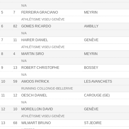
N/A
5
7
FERREIRA GRACIANO
MEYRIN
ATHLÉTISME VISEU GENÈVE
6
82
GOMES RICARDO
AMBILLY
N/A
7
11
HAIRER DANIEL
GENÈVE
ATHLÉTISME VISEU GENÈVE
8
4
MARTIN SIRO
MEYRIN
N/A
9
13
ROBERT CHRISTOPHE
BOSSEY
N/A
10
59
AMOOS PATRICK
LES AVANCHETS
RUNNING COLLONGE-BELLERIVE
11
12
OESCH DANIEL
CAROUGE (GE)
N/A
12
10
MOREILLON DAVID
GENÈVE
ATHLÉTISME VISEU GENÈVE
13
68
WILMART BRUNO
ST-JEOIRE