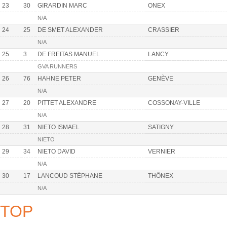
23
30
GIRARDIN MARC
ONEX
N/A
24
25
DE SMET ALEXANDER
CRASSIER
N/A
25
3
DE FREITAS MANUEL
LANCY
GVA RUNNERS
26
76
HAHNE PETER
GENÈVE
N/A
27
20
PITTET ALEXANDRE
COSSONAY-VILLE
N/A
28
31
NIETO ISMAEL
SATIGNY
NIETO
29
34
NIETO DAVID
VERNIER
N/A
30
17
LANCOUD STÉPHANE
THÔNEX
N/A
TOP