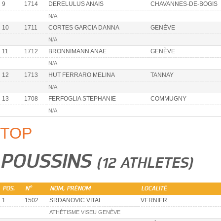
9
1714
DERELULUS ANAIS
CHAVANNES-DE-BOGIS
N/A
10
1711
CORTES GARCIA DANNA
GENÈVE
N/A
11
1712
BRONNIMANN ANAE
GENÈVE
N/A
12
1713
HUT FERRARO MELINA
TANNAY
N/A
13
1708
FERFOGLIA STEPHANIE
COMMUGNY
N/A
TOP
POUSSINS
(12 ATHLETES)
POS.
N°
NOM, PRÉNOM
LOCALITÉ
1
1502
SRDANOVIC VITAL
VERNIER
ATHÉTISME VISEU GENÈVE