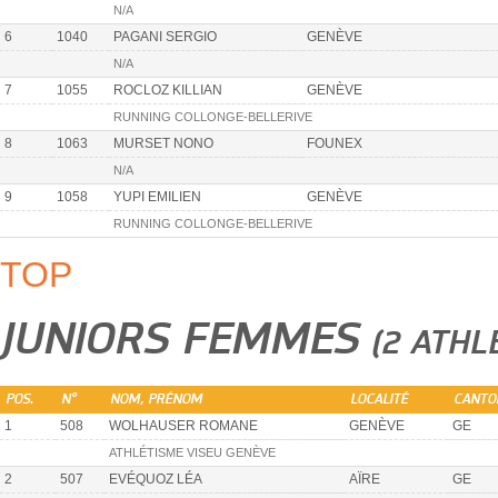
N/A
6
1040
PAGANI SERGIO
GENÈVE
N/A
7
1055
ROCLOZ KILLIAN
GENÈVE
RUNNING COLLONGE-BELLERIVE
8
1063
MURSET NONO
FOUNEX
N/A
9
1058
YUPI EMILIEN
GENÈVE
RUNNING COLLONGE-BELLERIVE
TOP
JUNIORS FEMMES
(2 ATHL
POS.
N°
NOM, PRÉNOM
LOCALITÉ
CANTO
1
508
WOLHAUSER ROMANE
GENÈVE
GE
ATHLÉTISME VISEU GENÈVE
2
507
EVÉQUOZ LÉA
AÏRE
GE