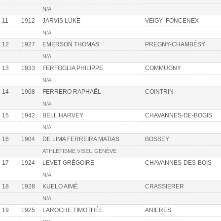
N/A
11
1912
JARVIS LUKE
VEIGY- FONCENEX
N/A
12
1927
EMERSON THOMAS
PREGNY-CHAMBÉSY
N/A
13
1933
FERFOGLIA PHILIPPE
COMMUGNY
N/A
14
1908
FERRERO RAPHAËL
COINTRIN
N/A
15
1942
BELL HARVEY
CHAVANNES-DE-BOGIS
N/A
16
1904
DE LIMA FERREIRA MATIAS
BOSSEY
ATHLÉTISME VISEU GENÈVE
17
1924
LEVET GRÉGOIRE
CHAVANNES-DES-BOIS
N/A
18
1928
KUELO AIMÉ
CRASSIERER
N/A
19
1925
LAROCHE TIMOTHÉE
ANIERES