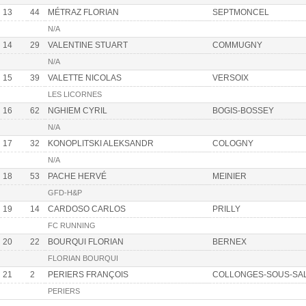
13
44
MÉTRAZ FLORIAN
SEPTMONCEL
N/A
14
29
VALENTINE STUART
COMMUGNY
N/A
15
39
VALETTE NICOLAS
VERSOIX
LES LICORNES
16
62
NGHIEM CYRIL
BOGIS-BOSSEY
N/A
17
32
KONOPLITSKI ALEKSANDR
COLOGNY
N/A
18
53
PACHE HERVÉ
MEINIER
GFD-H&P
19
14
CARDOSO CARLOS
PRILLY
FC RUNNING
20
22
BOURQUI FLORIAN
BERNEX
FLORIAN BOURQUI
21
2
PERIERS FRANÇOIS
COLLONGES-SOUS-SA
PERIERS