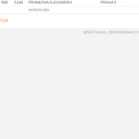
998
5188
FRANKOVA ALEXANDRA
PRAHA 5
HOROGURU
TOP
MSO-Chrono, 2800 Delémont |
i