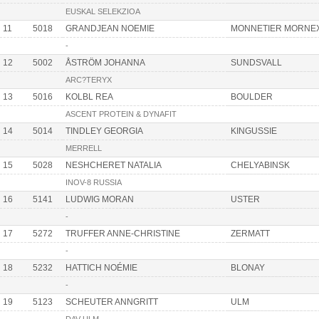
EUSKAL SELEKZIOA
11
5018
GRANDJEAN NOEMIE
MONNETIER MORNE
-
12
5002
ÅSTRÖM JOHANNA
SUNDSVALL
ARC?TERYX
13
5016
KOLBL REA
BOULDER
ASCENT PROTEIN & DYNAFIT
14
5014
TINDLEY GEORGIA
KINGUSSIE
MERRELL
15
5028
NESHCHERET NATALIA
CHELYABINSK
INOV-8 RUSSIA
16
5141
LUDWIG MORAN
USTER
-
17
5272
TRUFFER ANNE-CHRISTINE
ZERMATT
-
18
5232
HATTICH NOÉMIE
BLONAY
-
19
5123
SCHEUTER ANNGRITT
ULM