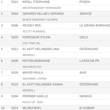
1
5022
KRÖLL STEPHANIE
FÜGEN
MOUNTAINSHOP HÖRHAGER
2
5004
GERARDI HILLARY GERARDI
SERVOZ
BLACK DIAMOND / SCARPA
3
5008
PESSEY IRIS
LE GRAND-BORNAN
SCOTT RUNNING
4
5020
NORDSKAR SYLVIA
OSLO
OSI / PWC BIL
5
5012
EL KOTT HELANDER LINA
ÖSTERSUND
MERRELL
6
5006
FATTON MARIANNE
LA ROCHE FR
SALOMON SUI
7
5026
MAYER PAULA
8045
SALVIAMO L'ORSO
8
5010
EL KOTT HELANDER SANNA
ÖSTERSUND
MERRELL
9
5268
PERRIER GAËLLE
NENDAZ
ROCK UP - MJD
10
5024
MUJIKA MAYI
ELGOIBAR