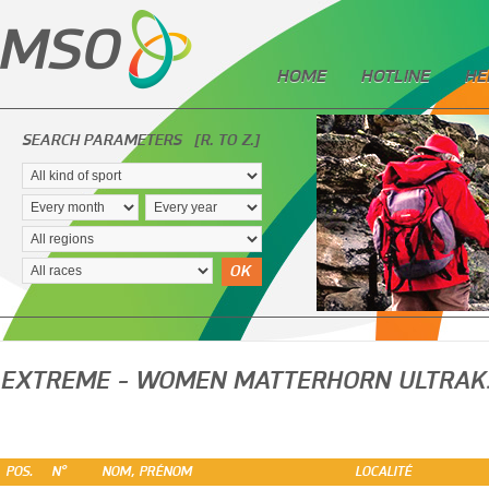
HOME
HOTLINE
HE
SEARCH PARAMETERS
[R. TO Z.]
OK
EXTREME - WOMEN MATTERHORN ULTRAK
POS.
N°
NOM, PRÉNOM
LOCALITÉ