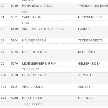
DAV ULM
20
5049
ROMANENS LAETICIA
YVERDON-LES-BAIN
USY
21
5081
SAND JANNA
MÜNCHENSTEIN
LSVB
22
5159
ANDRUSKEVICIUTE AUDINGA
LONDON
-
23
5264
MAURER SARAH
TROISTORRENTS
-
24
5075
ROBERTO ADELINE
NEUCHÂTEL
-
25
5276
LEUENBERGER MIRJAM
GELTERKINDEN
TRIA BASILEA
998
5030
GROBÉTY JENNA
ZERMATT
-
998
5115
ARNAUD JULIE
ANNECY
-
998
5240
DUGUET JODIE
LE CHABLE
JODIE DUGUET