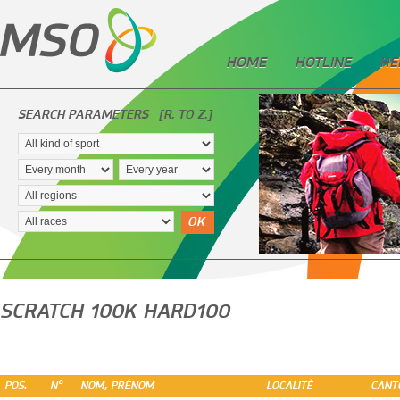
HOME
HOTLINE
HE
SEARCH PARAMETERS
[R. TO Z.]
OK
SCRATCH 100K HARD100
POS.
N°
NOM, PRÉNOM
LOCALITÉ
CANT