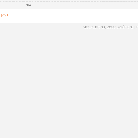
N/A
TOP
MSO-Chrono, 2800 Delémont |
i