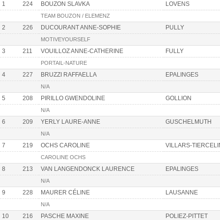
1
224
BOUZON SLAVKA
LOVENS
TEAM BOUZON / ELEMENZ
2
226
DUCOURANT ANNE-SOPHIE
PULLY
MOTIVEYOURSELF
3
211
VOUILLOZ ANNE-CATHERINE
FULLY
PORTAIL-NATURE
4
227
BRUZZI RAFFAELLA
EPALINGES
N/A
5
208
PIRILLO GWENDOLINE
GOLLION
N/A
6
209
YERLY LAURE-ANNE
GUSCHELMUTH
N/A
7
219
OCHS CAROLINE
VILLARS-TIERCELI
CAROLINE OCHS
8
213
VAN LANGENDONCK LAURENCE
EPALINGES
N/A
9
228
MAURER CÉLINE
LAUSANNE
N/A
10
216
PASCHE MAXINE
POLIEZ-PITTET