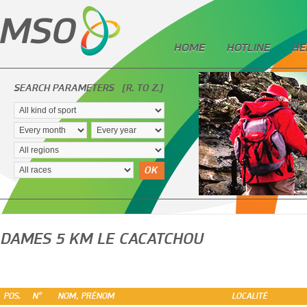
HOME
HOTLINE
HE
SEARCH PARAMETERS
[R. TO Z.]
OK
DAMES 5 KM LE CACATCHOU
POS.
N°
NOM, PRÉNOM
LOCALITÉ