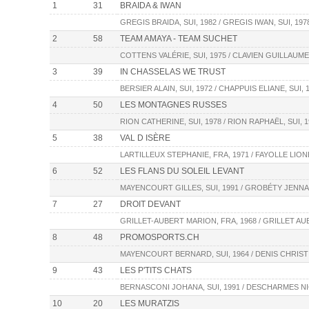
1
31
BRAIDA & IWAN
GREGIS BRAIDA, SUI, 1982 / GREGIS IWAN, SUI, 197
2
58
TEAM AMAYA - TEAM SUCHET
COTTENS VALÉRIE, SUI, 1975 / CLAVIEN GUILLAUME,
3
39
IN CHASSELAS WE TRUST
BERSIER ALAIN, SUI, 1972 / CHAPPUIS ELIANE, SUI, 
4
50
LES MONTAGNES RUSSES
RION CATHERINE, SUI, 1978 / RION RAPHAËL, SUI, 1
5
38
VAL D ISÈRE
LARTILLEUX STEPHANIE, FRA, 1971 / FAYOLLE LIONE
6
52
LES FLANS DU SOLEIL LEVANT
MAYENCOURT GILLES, SUI, 1991 / GROBÉTY JENNA,
7
27
DROIT DEVANT
GRILLET-AUBERT MARION, FRA, 1968 / GRILLET AU
8
48
PROMOSPORTS.CH
MAYENCOURT BERNARD, SUI, 1964 / DENIS CHRISTIN
9
43
LES P'TITS CHATS
BERNASCONI JOHANA, SUI, 1991 / DESCHARMES NI
10
20
LES MURATZIS