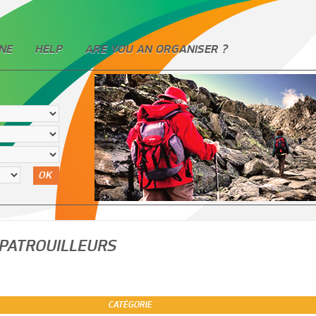
NE
HELP
ARE YOU AN ORGANISER ?
OK
 PATROUILLEURS
CATÉGORIE