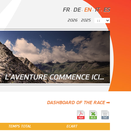
FR
DE
EN
IT
ES
-
-
-
-
2026
2025
DASHBOARD OF THE RACE ➡
TEMPS TOTAL
ECART