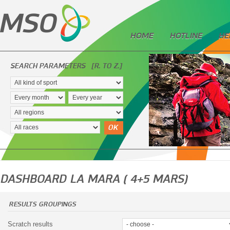
HOME
HOTLINE
HE
SEARCH PARAMETERS
[R. TO Z.]
OK
DASHBOARD LA MARA ( 4+5 MARS)
RESULTS GROUPINGS
Scratch results