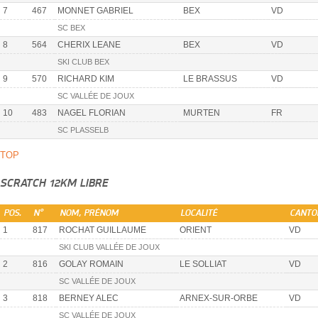
7
467
MONNET GABRIEL
BEX
VD
SC BEX
8
564
CHERIX LEANE
BEX
VD
SKI CLUB BEX
9
570
RICHARD KIM
LE BRASSUS
VD
SC VALLÉE DE JOUX
10
483
NAGEL FLORIAN
MURTEN
FR
SC PLASSELB
TOP
SCRATCH 12KM LIBRE
POS.
N°
NOM, PRÉNOM
LOCALITÉ
CANTO
1
817
ROCHAT GUILLAUME
ORIENT
VD
SKI CLUB VALLÉE DE JOUX
2
816
GOLAY ROMAIN
LE SOLLIAT
VD
SC VALLÉE DE JOUX
3
818
BERNEY ALEC
ARNEX-SUR-ORBE
VD
SC VALLÉE DE JOUX