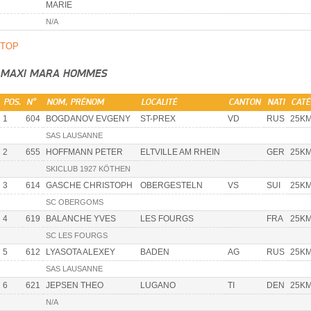
MARIE
N/A
TOP
MAXI MARA HOMMES
POS.
N°
NOM, PRÉNOM
LOCALITÉ
CANTON
NATI
CATÉ
1
604
BOGDANOV EVGENY
ST-PREX
VD
RUS
25KM
SAS LAUSANNE
2
655
HOFFMANN PETER
ELTVILLE AM RHEIN
GER
25KM
SKICLUB 1927 KÖTHEN
3
614
GASCHE CHRISTOPH
OBERGESTELN
VS
SUI
25KM
SC OBERGOMS
4
619
BALANCHE YVES
LES FOURGS
FRA
25KM
SC LES FOURGS
5
612
LYASOTA ALEXEY
BADEN
AG
RUS
25KM
SAS LAUSANNE
6
621
JEPSEN THEO
LUGANO
TI
DEN
25KM
N/A