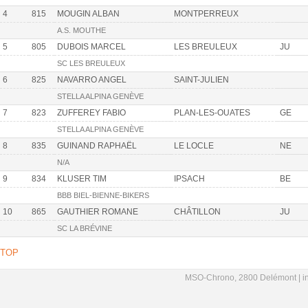
4
815
MOUGIN ALBAN
MONTPERREUX
A.S. MOUTHE
5
805
DUBOIS MARCEL
LES BREULEUX
JU
SC LES BREULEUX
6
825
NAVARRO ANGEL
SAINT-JULIEN
STELLA ALPINA GENÈVE
7
823
ZUFFEREY FABIO
PLAN-LES-OUATES
GE
STELLA ALPINA GENÈVE
8
835
GUINAND RAPHAËL
LE LOCLE
NE
N/A
9
834
KLUSER TIM
IPSACH
BE
BBB BIEL-BIENNE-BIKERS
10
865
GAUTHIER ROMANE
CHÂTILLON
JU
SC LA BRÉVINE
TOP
MSO-Chrono, 2800 Delémont |
i