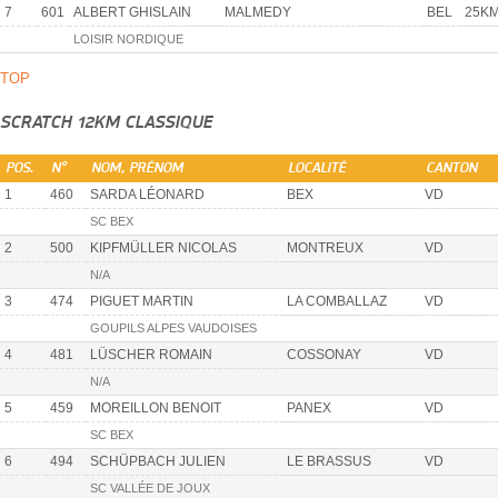
7
601
ALBERT GHISLAIN
MALMEDY
BEL
25KM
LOISIR NORDIQUE
TOP
SCRATCH 12KM CLASSIQUE
POS.
N°
NOM, PRÉNOM
LOCALITÉ
CANTON
1
460
SARDA LÉONARD
BEX
VD
SC BEX
2
500
KIPFMÜLLER NICOLAS
MONTREUX
VD
N/A
3
474
PIGUET MARTIN
LA COMBALLAZ
VD
GOUPILS ALPES VAUDOISES
4
481
LÜSCHER ROMAIN
COSSONAY
VD
N/A
5
459
MOREILLON BENOIT
PANEX
VD
SC BEX
6
494
SCHÜPBACH JULIEN
LE BRASSUS
VD
SC VALLÉE DE JOUX