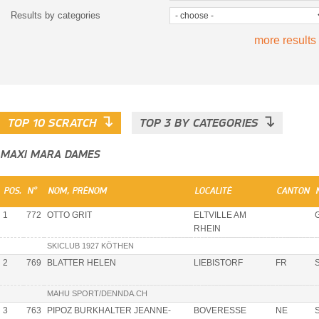
Results by categories
more results
↴
↴
TOP 10 SCRATCH
TOP 3 BY CATEGORIES
MAXI MARA DAMES
POS.
N°
NOM, PRÉNOM
LOCALITÉ
CANTON
1
772
OTTO GRIT
ELTVILLE AM
RHEIN
SKICLUB 1927 KÖTHEN
2
769
BLATTER HELEN
LIEBISTORF
FR
MAHU SPORT/DENNDA.CH
3
763
PIPOZ BURKHALTER JEANNE-
BOVERESSE
NE