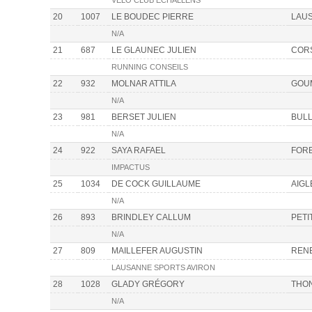
VELO CLUB ECHALLENS
20
1007
LE BOUDEC PIERRE
LAU
N/A
21
687
LE GLAUNEC JULIEN
COR
RUNNING CONSEILS
22
932
MOLNAR ATTILA
GOUM
N/A
23
981
BERSET JULIEN
BUL
N/A
24
922
SAYA RAFAEL
FOR
IMPACTUS
25
1034
DE COCK GUILLAUME
AIGL
N/A
26
893
BRINDLEY CALLUM
PETI
N/A
27
809
MAILLEFER AUGUSTIN
REN
LAUSANNE SPORTS AVIRON
28
1028
GLADY GRÉGORY
THON
N/A