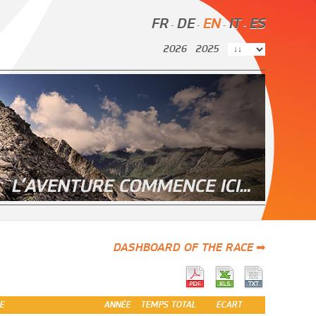
FR
DE
EN
IT
ES
-
-
-
-
2026
2025
DASHBOARD OF THE RACE ➡
E
ANNÉE
TEMPS TOTAL
ECART