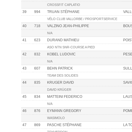
CROSSFIT CAPLATIO
39
994
TRUAN STÉPHANE
VAL
VÉLO CLUB VALLORBE / PROSPORTSERVICE
40
718
VALZINO JEAN-PHILIPPE
BOU
N/A
41
623
DURAND MATHIEU
POIS
ASO NTN SNR-COURSE A PIED
42
832
KOBEL LUDOVIC
PES
N/A
43
607
BEHN PATRICK
SUL
TEAM DES SOLIDES
44
835
KRUGER DAVID
SAVI
DAVID KRÜGER
45
834
MATTEINI FEDERICO
LAU
N/A
46
876
EYMANN GREGORY
POM
WASIMOLO
47
869
PASCHE STÉPHANE
LA T