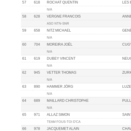
57
618
ROCHAT QUENTIN
LES 
N/A
58
628
VERGNE FRANCOIS
ANN
ASO NTN-SNR
59
658
NITZ MICHAEL
GEN
N/A
60
704
MOREIRA JOËL
CUG
N/A
61
619
DUBEY VINCENT
NEU
N/A
62
945
VETTER THOMAS
ZUR
N/A
63
890
HAMMER JÖRG
LUZ
N/A
64
689
MAILLARD CHRISTOPHE
PUL
N/A
65
971
ALLAZ SIMON
SAIN
TEAM FOUS-TOI D'CA
66
978
JACQUEMET ALAIN
CHA