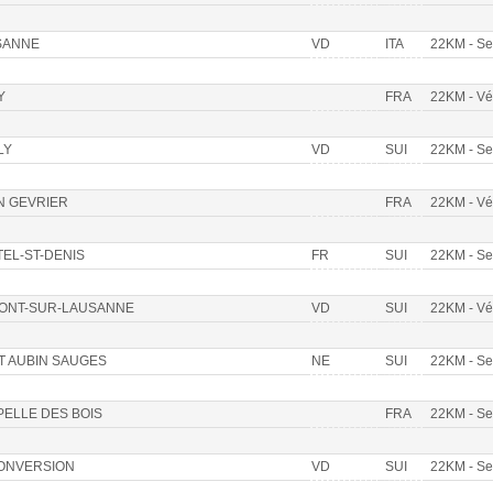
SANNE
VD
ITA
22KM - S
Y
FRA
22KM - V
LY
VD
SUI
22KM - S
N GEVRIER
FRA
22KM - V
EL-ST-DENIS
FR
SUI
22KM - S
MONT-SUR-LAUSANNE
VD
SUI
22KM - V
T AUBIN SAUGES
NE
SUI
22KM - S
ELLE DES BOIS
FRA
22KM - S
CONVERSION
VD
SUI
22KM - S