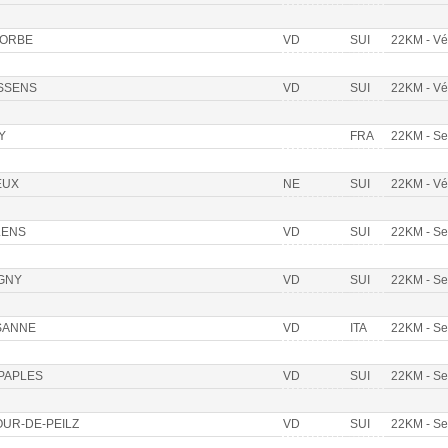
LORBE
VD
SUI
22KM - V
SSENS
VD
SUI
22KM - V
Y
FRA
22KM - S
EUX
NE
SUI
22KM - V
LENS
VD
SUI
22KM - S
GNY
VD
SUI
22KM - S
SANNE
VD
ITA
22KM - S
PAPLES
VD
SUI
22KM - S
OUR-DE-PEILZ
VD
SUI
22KM - S