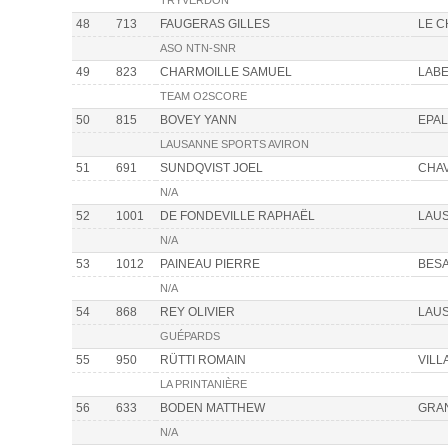
TRYVERDON
48
713
FAUGERAS GILLES
LE 
ASO NTN-SNR
49
823
CHARMOILLE SAMUEL
LABE
TEAM O2SCORE
50
815
BOVEY YANN
EPAL
LAUSANNE SPORTS AVIRON
51
691
SUNDQVIST JOEL
CHAV
N/A
52
1001
DE FONDEVILLE RAPHAËL
LAU
N/A
53
1012
PAINEAU PIERRE
BES
N/A
54
868
REY OLIVIER
LAU
GUÉPARDS
55
950
RÜTTI ROMAIN
VILL
LA PRINTANIÈRE
56
633
BODEN MATTHEW
GRA
N/A