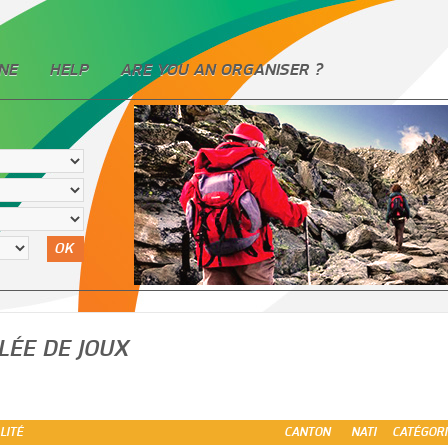
NE
HELP
ARE YOU AN ORGANISER ?
OK
LÉE DE JOUX
LITÉ
CANTON
NATI
CATÉGORI