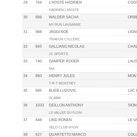
29
764
L'HOSTE HADRIEN
COSS
HADRIEN L'HOSTE
30
888
WALDER SACHA
ORB
MY RUN LAUSANNE
31
988
JÄGGI NOÉ
LIGN
TRI4FUN CYLCERC
32
845
GALLIANO NICOLAS
CHAL
JC SPORTS
33
740
GAMPER ROGER
LAU
N/A
34
880
HENRY JULES
MON
T-R-T MONTHEY
35
895
BUEB LUDOVIC
LAC 
SCABM
36
1033
DEILLON ANTHONY
SION
LS VALLEE DU FLON
37
648
LIND RONEN
LE V
VELO CLUB NYON
38
627
QUARTETTO MARCO
COL