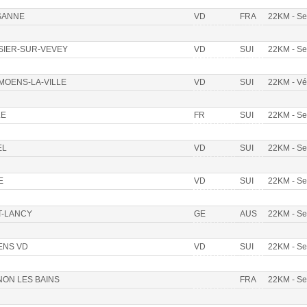
SANNE
VD
FRA
22KM - S
SIER-SUR-VEVEY
VD
SUI
22KM - S
OENS-LA-VILLE
VD
SUI
22KM - V
LE
FR
SUI
22KM - S
EL
VD
SUI
22KM - S
E
VD
SUI
22KM - S
T-LANCY
GE
AUS
22KM - S
ENS VD
VD
SUI
22KM - S
ON LES BAINS
FRA
22KM - S