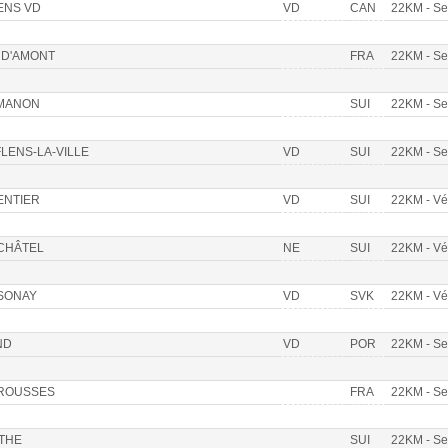
ENS VD
VD
CAN
22KM - S
 D'AMONT
FRA
22KM - S
MANON
SUI
22KM - S
LENS-LA-VILLE
VD
SUI
22KM - S
ENTIER
VD
SUI
22KM - V
CHÂTEL
NE
SUI
22KM - V
SONAY
VD
SVK
22KM - V
ND
VD
POR
22KM - S
 ROUSSES
FRA
22KM - S
THE
SUI
22KM - S