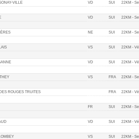
ONAY-VILLE
VD
SUI
22KM - S
E
VD
SUI
22KM - S
IÈRES
NE
SUI
22KM - S
AIS
VS
SUI
22KM - V
SANNE
VD
SUI
22KM - V
THEY
VS
FRA
22KM - S
DES ROUGES TRUITES
FRA
22KM - V
FR
SUI
22KM - S
AUD
VD
SUI
22KM - V
LOMBEY
VS
SUI
22KM - S