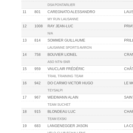
DSA PONTARLIER
11
801
CAREGNATO ALESSANDRO
LAU
MY RUN LAUSANNE
12
1008
RAY JEAN-LUC
PRIA
N/A
13
814
SOMMER GUILLAUME
PRIL
LAUSANNE SPORTS AVIRON
14
758
BOUVIER LIONEL
CRA
ASO NTN-SNR
15
959
VAUCLAIR FRÉDÉRIC
CHÂT
TRAIL TRAINING TEAM
16
942
DO CARMO VICTOR HUGO
LE 
TEYSALPI
17
967
WEIDMANN ALAIN
SAIN
TEAM SUCHET
18
915
BLONDEAU LUC
CHAP
TEAM EXSKI
19
683
LANGENEGGER JASON
LA 