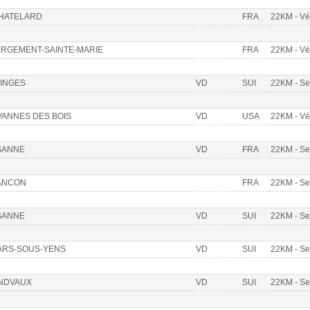
CHATELARD
FRA
22KM - V
RGEMENT-SAINTE-MARIE
FRA
22KM - V
INGES
VD
SUI
22KM - S
ANNES DES BOIS
VD
USA
22KM - V
SANNE
VD
FRA
22KM - S
ANCON
FRA
22KM - S
SANNE
VD
SUI
22KM - S
ARS-SOUS-YENS
VD
SUI
22KM - S
NDVAUX
VD
SUI
22KM - S