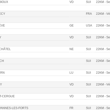
BIOUX
VD
SUI
22KM - S
ECY
FRA
22KM - V
ÈVE
GE
USA
22KM - S
Y
VD
SUI
22KM - S
CHÂTEL
NE
SUI
22KM - S
ICH
SUI
22KM - S
ERN
LU
SUI
22KM - S
LY
VD
SUI
22KM - V
T-CERGUE
VD
SUI
22KM - S
VANNES-LES-FORTS
FR
SUI
22KM - S