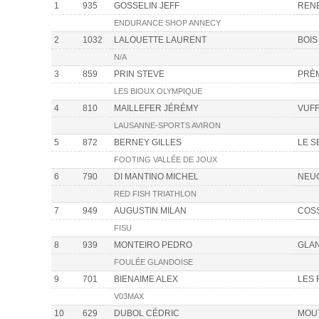
1
935
GOSSELIN JEFF
REN
ENDURANCE SHOP ANNECY
2
1032
LALOUETTE LAURENT
BOIS
N/A
3
859
PRIN STEVE
PRÈ
LES BIOUX OLYMPIQUE
4
810
MAILLEFER JÉRÉMY
VUFF
LAUSANNE-SPORTS AVIRON
5
872
BERNEY GILLES
LE S
FOOTING VALLÉE DE JOUX
6
790
DI MANTINO MICHEL
NEU
RED FISH TRIATHLON
7
949
AUGUSTIN MILAN
COS
FISU
8
939
MONTEIRO PEDRO
GLA
FOULÉE GLANDOISE
9
701
BIENAIME ALEX
LES
V03MAX
10
629
DUBOL CÉDRIC
MOU